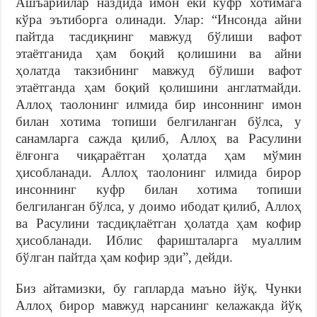
Ашъарийлар наздида имон ёки куфр хотимага
кўра эътиборга олинади. Улар: “Инсонда айни
пайтда тасдиқнинг мавжуд бўлиши вафот
этаётганида ҳам боқий қолишини ва айни
ҳолатда такзибнинг мавжуд бўлиши вафот
этаётганда ҳам боқий қолишини англатмайди.
Аллоҳ таолонинг илмида бир инсоннинг имон
билан хотима топиши белгиланган бўлса, у
санамларга сажда қилиб, Аллоҳ ва Расулини
ёлғонга чиқараётган ҳолатда ҳам мўмин
ҳисобланади. Аллоҳ таолонинг илмида бирор
инсоннинг куфр билан хотима топиши
белгиланган бўлса, у доимо ибодат қилиб, Аллоҳ
ва Расулини тасдиқлаётган ҳолатда ҳам кофир
ҳисобланади. Иблис фаришталарга муаллим
бўлган пайтда ҳам кофир эди”, дейди.
Биз айтамизки, бу гапларда маъно йўқ. Чунки
Аллоҳ бирор мавжуд нарсанинг келажакда йўқ