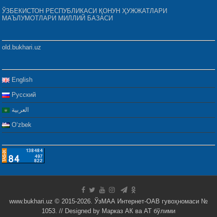
ЎЗБЕКИСТОН РЕСПУБЛИКАСИ ҚОНУН ҲУЖЖАТЛАРИ
МАЪЛУМОТЛАРИ МИЛЛИЙ БАЗАСИ
old.bukhari.uz
English
Русский
العربية
Oʻzbek
www.bukhari.uz © 2015-2026. ЎзМАА Интернет-ОАВ гувоҳномаси №
1053. // Designed by
Марказ АК ва АТ бўлими