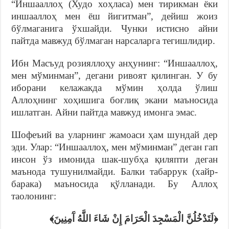
“Иншааллоҳ (Худо хоҳласа) мен тирикман ёки
иншааллоҳ мен ёш йигитман”, дейиш жоиз
бўлмаганига ўхшайди. Чунки истисно айни
пайтда мавжуд бўлмаган нарсаларга тегишлидир.
Ибн Масъуд розияллоҳу анҳунинг: “Иншааллоҳ,
мен мўминман”, дегани ривоят қилинган. У бу
иборани келажакда мўмин ҳолда ўлиш
Аллоҳнинг хоҳишига боғлиқ экани маъносида
ишлатган. Айни пайтда мавжуд имонга эмас.
Шофеъий ва уларнинг жамоаси ҳам шундай дер
эди. Улар: “Иншааллоҳ, мен мўминман” деган гап
инсон ўз имонида шак-шубҳа қиляпти деган
маънода тушунилмайди. Балки табаррук (хайр-
барака) маъносида қўлланади. Бу Аллоҳ
таолонинг:
﴿لَتَدْخُلُنَّ الْمَسْجِدَ الْحَرَامَ إِنْ شَاءَ اللَّهُ آَمِنِينَ﴾