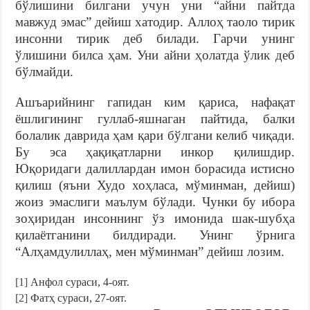
бўлишини билгани учун уни “айни пайтда
мавжуд эмас” дейиш хатодир. Аллоҳ таоло тирик
инсонни тирик деб билади. Гарчи унинг
ўлишини билса ҳам. Уни айни ҳолатда ўлик деб
бўлмайди.
Ашъарийнинг гапидан ким қариса, нафақат
ёшлигининг гуллаб-яшнаган пайтида, балки
болалик даврида ҳам қари бўлгани келиб чиқади.
Бу эса ҳақиқатларни инкор қилишдир.
Юқоридаги далиллардан имон борасида истисно
қилиш (яъни Худо хоҳласа, мўминман, дейиш)
жоиз эмаслиги маълум бўлади. Чунки бу ибора
зоҳиридан инсоннинг ўз имонида шак-шубҳа
қилаётганини билдиради. Унинг ўрнига
“Алҳамдулиллаҳ, мен мўминман” дейиш лозим.
[1]
Анфол сураси, 4-оят.
[2]
Фатҳ сураси, 27-оят.