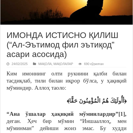
ИМОНДА ИСТИСНО ҚИЛИШ
(“Ал-Эътимод фил эътиқод”
асари асосида)
24/02/2025
МАҚОЛА
,
МАҚОЛАЛАР
690 кўрилган
Ким имоннинг олти рукнини қалби билан
тасдиқлаб, тили билан иқрор бўлса, у ҳақиқий
мўминдир. Аллоҳ таоло:
﴿أأُولَئِكَ هُمُ الْمُؤْمِنُونَ حَقًّا﴾
“Ана ўшалар ҳақиқий мўминлардир”
[1]
,
деган. Ҳеч бир мўмин “Иншааллоҳ, мен
мўминман” дейиши жоиз эмас. Бу худди