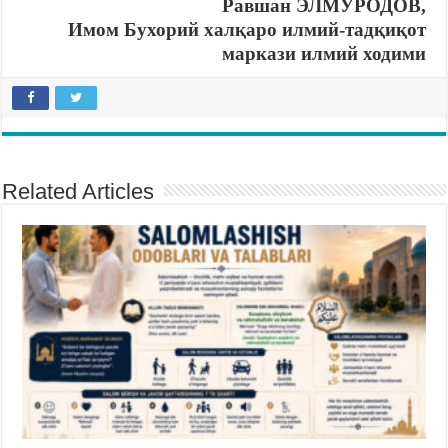
Равшан ЭЛМУРОДОВ,
Имом Бухорий халқаро илмий-тадқиқот
маркази илмий ходими
Related Articles