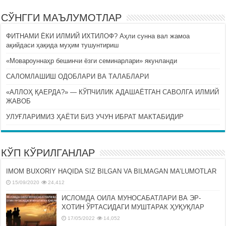
СЎНГГИ МАЪЛУМОТЛАР
ФИТНАМИ ЁКИ ИЛМИЙ ИХТИЛОФ? Аҳли сунна вал жамоа
ақийдаси ҳақида муҳим тушунтириш
«Мовароуннаҳр бешинчи ёзги семинарлари» якунланди
САЛОМЛАШИШ ОДОБЛАРИ ВА ТАЛАБЛАРИ
«АЛЛОҲ ҚАЕРДА?» — КЎПЧИЛИК АДАШАЁТГАН САВОЛГА ИЛМИЙ
ЖАВОБ
УЛУҒЛАРИМИЗ ҲАЁТИ БИЗ УЧУН ИБРАТ МАКТАБИДИР
КЎП КЎРИЛГАНЛАР
IMOM BUXORIY HAQIDA SIZ BILGAN VA BILMAGAN MA’LUMOTLAR
15/09/2020
24,412
ИСЛОМДА ОИЛА МУНОСАБАТЛАРИ ВА ЭР-
ХОТИН ЎРТАСИДАГИ МУШТАРАК ҲУҚУҚЛАР
17/05/2022
14,052