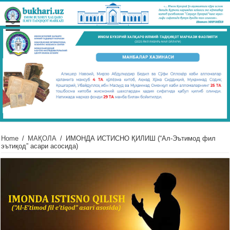
Home
/
МАҚОЛА
/
ИМОНДА ИСТИСНО ҚИЛИШ (“Ал-Эътимод фил
эътиқод” асари асосида)