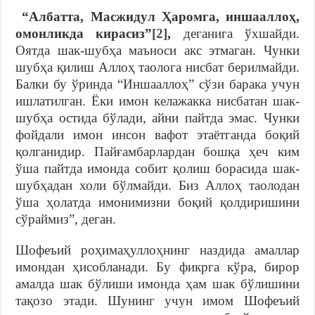
“Албатта, Масжидул Ҳаромга, иншааллоҳ,
омонликда кирасиз”
[2]
,
деганига ўхшайди.
Оятда шак-шубҳа маъноси акс этмаган. Чунки
шубҳа қилиш Аллоҳ таолога нисбат берилмайди.
Балки бу ўринда “Иншааллоҳ” сўзи барака учун
ишлатилган. Ёки имон келажакка нисбатан шак-
шубҳа остида бўлади, айни пайтда эмас. Чунки
фойдали имон инсон вафот этаётганда боқий
қолганидир. Пайғамбарлардан бошқа ҳеч ким
ўша пайтда имонда собит қолиш борасида шак-
шубҳадан холи бўлмайди. Биз Аллоҳ таолодан
ўша ҳолатда имонимизни боқий қолдиришини
сўраймиз”, деган.
Шофеъий роҳимаҳуллоҳнинг наздида амаллар
имондан ҳисобланади. Бу фикрга кўра, бирор
амалда шак бўлиши имонда ҳам шак бўлишини
тақозо этади. Шунинг учун имом Шофеъий