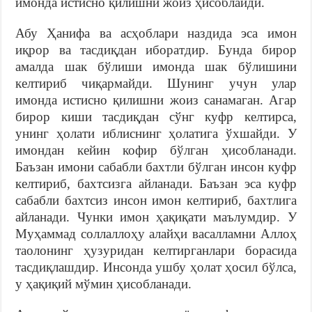
имонда истисно қилишни жоиз ҳисоблайди.
Абу Ҳанифа ва асҳоблари наздида эса имон
иқрор ва тасдиқдан иборатдир. Бунда бирор
амалда шак бўлиши имонда шак бўлишини
келтириб чиқармайди. Шунинг учун улар
имонда истисно қилишни жоиз санамаган. Агар
бирор киши тасдиқдан сўнг куфр келтирса,
унинг ҳолати иблиснинг ҳолатига ўхшайди. У
имондан кейин кофир бўлган ҳисобланади.
Баъзан имони сабабли бахтли бўлган инсон куфр
келтириб, бахтсизга айланади. Баъзан эса куфр
сабабли бахтсиз инсон имон келтириб, бахтлига
айланади. Чунки имон ҳақиқати маълумдир. У
Муҳаммад соллаллоҳу алайҳи васалламни Аллоҳ
таолонинг ҳузуридан келтирганлари борасида
тасдиқлашдир. Инсонда ушбу ҳолат ҳосил бўлса,
у ҳақиқий мўмин ҳисобланади.