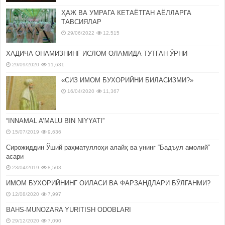
ҲАЖ ВА УМРАГА КЕТАЁТГАН АЁЛЛАРГА
ТАВСИЯЛАР
29/06/2022
12,515
ХАДИЧА ОНАМИЗНИНГ ИСЛОМ ОЛАМИДА ТУТГАН ЎРНИ
29/09/2020
11,631
«СИЗ ИМОМ БУХОРИЙНИ БИЛАСИЗМИ?»
16/04/2020
11,367
“INNAMAL A’MALU BIN NIYYATI”
15/07/2019
9,636
Сирожиддин Ўший раҳматуллоҳи алайҳ ва унинг “Бадъул амолий”
асари
23/04/2019
8,503
ИМОМ БУХОРИЙНИНГ ОИЛАСИ ВА ФАРЗАНДЛАРИ БЎЛГАНМИ?
12/08/2020
7,997
BAHS-MUNOZARA YURITISH ODOBLARI
29/12/2020
7,090