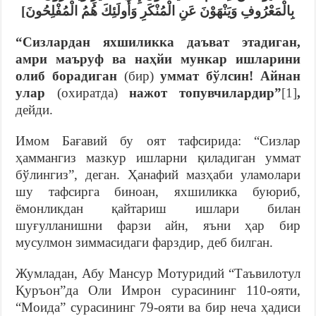
بِالْمَعْرُوفِ وَيَنْهَوْنَ عَنِ الْمُنْكَرِ وَأُولَئِكَ هُمُ الْمُفْلِحُونَ]
“Сизлардан яхшиликка даъват этадиган,
амри маъруф ва наҳйи мункар ишларини
олиб борадиган
(бир)
уммат бўлсин! Айнан
улар
(охиратда)
нажот топувчилардир”
[1]
,
дейди.
Имом Бағавий бу оят тафсирида: “Сизлар
ҳаммангиз мазкур ишларни қиладиган уммат
бўлингиз”, деган. Ҳанафий мазҳаби уламолари
шу тафсирга биноан, яхшиликка буюриб,
ёмонликдан қайтариш ишлари билан
шуғулланишни фарзи айн, яъни ҳар бир
мусулмон зиммасидаги фарздир, деб билган.
Жумладан, Абу Мансур Мотуридий “Таъвилотул
Қуръон”да Оли Имрон сурасининг 110-ояти,
“Моида” сурасининг 79-ояти ва бир неча ҳадиси