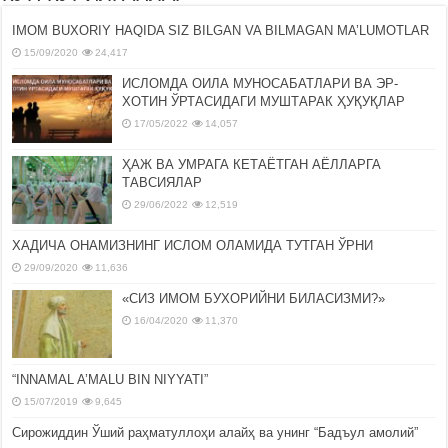
IMOM BUXORIY HAQIDA SIZ BILGAN VA BILMAGAN MA’LUMOTLAR
15/09/2020
24,417
ИСЛОМДА ОИЛА МУНОСАБАТЛАРИ ВА ЭР-
ХОТИН ЎРТАСИДАГИ МУШТАРАК ҲУҚУҚЛАР
17/05/2022
14,057
ҲАЖ ВА УМРАГА КЕТАЁТГАН АЁЛЛАРГА
ТАВСИЯЛАР
29/06/2022
12,519
ХАДИЧА ОНАМИЗНИНГ ИСЛОМ ОЛАМИДА ТУТГАН ЎРНИ
29/09/2020
11,636
«СИЗ ИМОМ БУХОРИЙНИ БИЛАСИЗМИ?»
16/04/2020
11,370
“INNAMAL A’MALU BIN NIYYATI”
15/07/2019
9,645
Сирожиддин Ўший раҳматуллоҳи алайҳ ва унинг “Бадъул амолий”