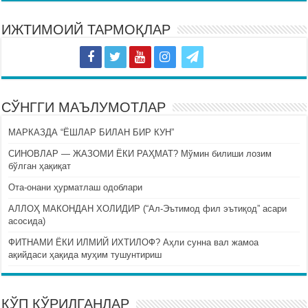
ИЖТИМОИЙ ТАРМОҚЛАР
СЎНГГИ МАЪЛУМОТЛАР
МАРКАЗДА “ЁШЛАР БИЛАН БИР КУН”
СИНОВЛАР — ЖАЗОМИ ЁКИ РАҲМАТ? Мўмин билиши лозим
бўлган ҳақиқат
Ота-онани ҳурматлаш одоблари
АЛЛОҲ МАКОНДАН ХОЛИДИР (“Ал-Эътимод фил эътиқод” асари
асосида)
ФИТНАМИ ЁКИ ИЛМИЙ ИХТИЛОФ? Аҳли сунна вал жамоа
ақийдаси ҳақида муҳим тушунтириш
КЎП КЎРИЛГАНЛАР