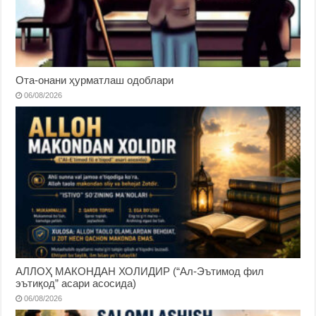
Ота-онани ҳурматлаш одоблари
06/08/2026
АЛЛОҲ МАКОНДАН ХОЛИДИР (“Ал-Эътимод фил
эътиқод” асари асосида)
06/08/2026