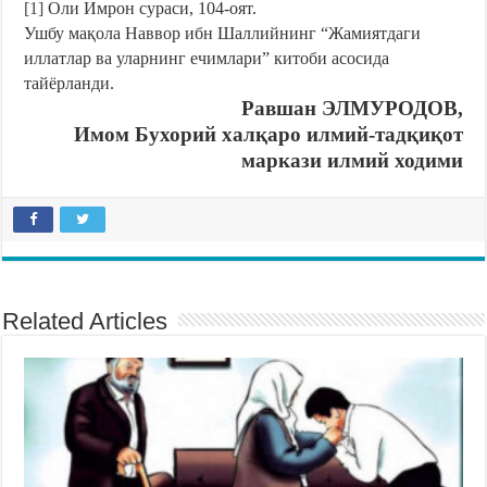
[1]
Оли Имрон сураси, 104-оят.
Ушбу мақола Наввор ибн Шаллийнинг “Жамиятдаги
иллатлар ва уларнинг ечимлари” китоби асосида
тайёрланди.
Равшан ЭЛМУРОДОВ,
Имом Бухорий халқаро илмий-тадқиқот
маркази илмий ходими
Related Articles