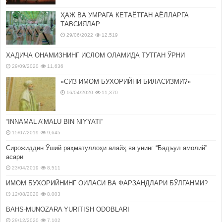
ҲАЖ ВА УМРАГА КЕТАЁТГАН АЁЛЛАРГА
ТАВСИЯЛАР
29/06/2022
12,519
ХАДИЧА ОНАМИЗНИНГ ИСЛОМ ОЛАМИДА ТУТГАН ЎРНИ
29/09/2020
11,636
«СИЗ ИМОМ БУХОРИЙНИ БИЛАСИЗМИ?»
16/04/2020
11,370
“INNAMAL A’MALU BIN NIYYATI”
15/07/2019
9,645
Сирожиддин Ўший раҳматуллоҳи алайҳ ва унинг “Бадъул амолий”
асари
23/04/2019
8,511
ИМОМ БУХОРИЙНИНГ ОИЛАСИ ВА ФАРЗАНДЛАРИ БЎЛГАНМИ?
12/08/2020
8,003
BAHS-MUNOZARA YURITISH ODOBLARI
29/12/2020
7,102