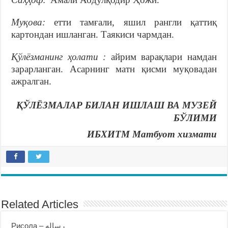
Муқова:
етти тамғали, яшил рангли қаттиқ
картондан ишланган. Таякиси чармдан.
Қўлёзманинг ҳолати :
айрим варақлари намдан
зарарланган. Асарнинг матн қисми муқовадан
ажралган.
ҚЎЛЁЗМАЛАР БИЛАН ИШЛАШ ВА МУЗЕЙ
БЎЛИМИ
ИБХИТМ Матбуот хизмати
Related Articles
Рисола – رساله