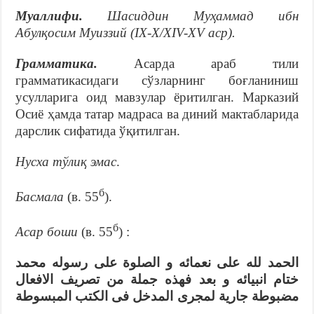
Муаллифи.
Шасиддин Муҳаммад ибн
Абулқосим Муиззий (IX-X/XIV-XV аср).
Грамматика.
Асарда араб тили
грамматикасидаги сўзларнинг боғланиниш
усулларига оид мавзулар ёритилган. Марказий
Осиё ҳамда татар мадраса ва диний мактабларида
дарслик сифатида ўқитилган.
Нусха тўлиқ эмас
.
б
Басмала
(в. 55
).
б
Асар боши
(в. 55
) :
الحمد لله على نعمائه و الصلوة على رسوله محمد
ختام انبيائه و بعد فهذه جملة من تصريف الافعال
مضبوطة جارية لمجرى المدخل فى الكتب المبسوطة
…