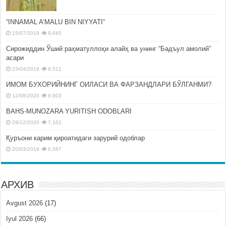
“INNAMAL A’MALU BIN NIYYATI”
15/07/2019
9,645
Сирожиддин Ўший раҳматуллоҳи алайҳ ва унинг “Бадъул амолий”
асари
23/04/2019
8,511
ИМОМ БУХОРИЙНИНГ ОИЛАСИ ВА ФАРЗАНДЛАРИ БЎЛГАНМИ?
12/08/2020
8,003
BAHS-MUNOZARA YURITISH ODOBLARI
29/12/2020
7,102
Қуръони карим қироатидаги зарурий одоблар
20/03/2019
6,587
АРХИВ
Avgust 2026
(17)
Iyul 2026
(66)