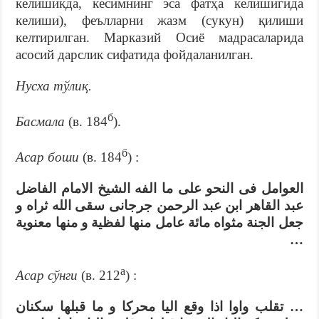
келишикда, кесимнинг эса фатҳа келишигида
келиши), феълларни жазм (сукун) қилиши
келтирилган. Марказий Осиё мадрасаларида
асосий дарслик сифатида фойдаланилган.
Нусха тўлиқ.
б
Басмала
(в. 184
).
б
Асар боши
(в. 184
) :
العوامل فى النحو على ما الفه الشيخ الامام الفاضل
عبد القاهر ابن عبد الرحمن جرجانى سقى الله ثراه و
جعل الجنة مثواه مائة عامل منها لفظية و منها معنوية
…
а
Асар сўнги
(в. 212
) :
… تقلب واوا اذا وقع اليا محركا و ما قبلها سكنان