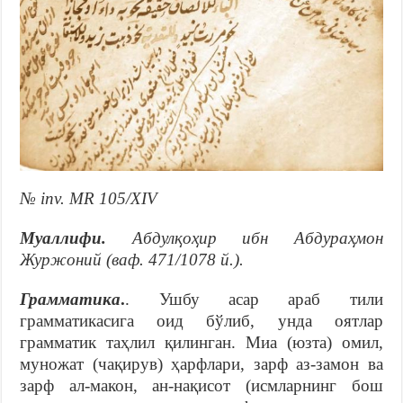
№ inv. MR 105/XIV
Муаллифи.
Абдулқоҳир ибн Абдураҳмон
Журжоний (ваф. 471/1078 й.).
Грамматика
.
. Ушбу асар араб тили
грамматикасига оид бўлиб, унда оятлар
грамматик таҳлил қилинган. Миа (юзта) омил,
муножат (чақирув) ҳарфлари, зарф аз-замон ва
зарф ал-макон, ан-нақисот (исмларнинг бош