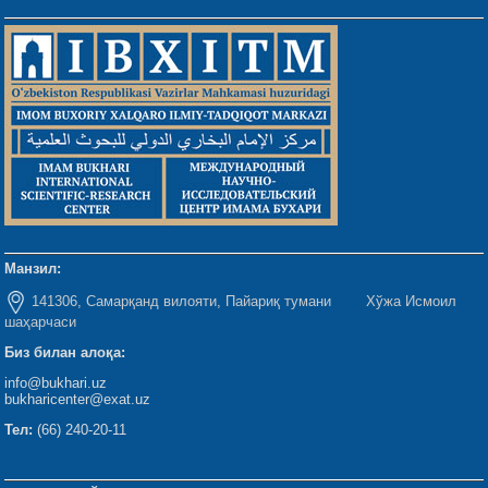
Манзил:
141306, Самарқанд вилояти, Пайариқ тумани Хўжа Исмоил
шаҳарчаси
Биз билан алоқа:
info@bukhari.uz
bukharicenter@exat.uz
Тел:
(66) 240-20-11