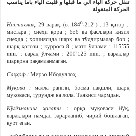
تنقل حركة الياء الي ما قبلها و قلبت الياء باما يناسب
الحركة المنقولة
б
а
Настаълиқ.
29 варақ. (в. 184
-212
) ; 13 қатор ;
мистара ; сиёҳи қора ; боб ва фасллари қизил
сиёҳда ; ҳошиясида шарҳ ва тўлдирмалар бор ;
шарқ қоғози ; курроса 8 ; матн ўлчами : 115´55
mm. ; варақ ўлчами : 200´125 mm. ; варақлар
шарқона рақамланмаган.
Саҳҳоф :
Мирзо Ибодуллоҳ
Муқова :
малла рангли, босма нақшли, шарқ
муқоваси, турундж ва лола. Таякиси чармдан.
Қўлёзманинг ҳолати
: орқа муқоваси йўқ,
варақлари намдан зарарланиб, чирий бошлаган,
қурт еган.