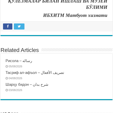
ҚЎЛЁЗМАЛАР БИЛАН ИШЛАШ ВА МУЗЕЙ
БЎЛИМИ
ИБХИТМ Матбуот хизмати
Related Articles
Рисола – رساله
05/08/2026
Тасриф ал-афъол – تصريف الأفعال
04/08/2026
Шарҳу бидон – شرح بدان
03/08/2026