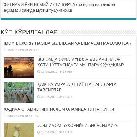
ФИТНАМИ ЁКИ ИЛМИЙ ИХТИЛОФ? Аҳли сунна вал жамоа
ақийдаси ҳақида муҳим тушунтириш
КЎП КЎРИЛГАНЛАР
IMOM BUXORIY HAQIDA SIZ BILGAN VA BILMAGAN MA’LUMOTLAR
15/09/2020
24,417
ИСЛОМДА ОИЛА МУНОСАБАТЛАРИ ВА ЭР-
ХОТИН ЎРТАСИДАГИ МУШТАРАК ҲУҚУҚЛАР
17/05/2022
14,056
ҲАЖ ВА УМРАГА КЕТАЁТГАН АЁЛЛАРГА
ТАВСИЯЛАР
29/06/2022
12,519
ХАДИЧА ОНАМИЗНИНГ ИСЛОМ ОЛАМИДА ТУТГАН ЎРНИ
29/09/2020
11,636
«СИЗ ИМОМ БУХОРИЙНИ БИЛАСИЗМИ?»
16/04/2020
11,370