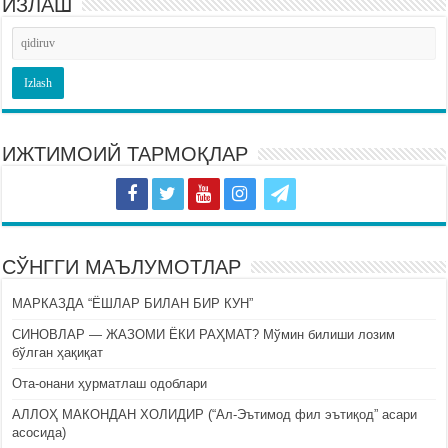
ИЗЛАШ
ИЖТИМОИЙ ТАРМОҚЛАР
СЎНГГИ МАЪЛУМОТЛАР
МАРКАЗДА “ЁШЛАР БИЛАН БИР КУН”
СИНОВЛАР — ЖАЗОМИ ЁКИ РАҲМАТ? Мўмин билиши лозим
бўлган ҳақиқат
Ота-онани ҳурматлаш одоблари
АЛЛОҲ МАКОНДАН ХОЛИДИР (“Ал-Эътимод фил эътиқод” асари
асосида)