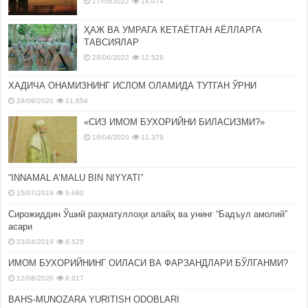
17/05/2022
14,074
ҲАЖ ВА УМРАГА КЕТАЁТГАН АЁЛЛАРГА
ТАВСИЯЛАР
29/06/2022
12,528
ХАДИЧА ОНАМИЗНИНГ ИСЛОМ ОЛАМИДА ТУТГАН ЎРНИ
29/09/2020
11,654
«СИЗ ИМОМ БУХОРИЙНИ БИЛАСИЗМИ?»
16/04/2020
11,379
“INNAMAL A’MALU BIN NIYYATI”
15/07/2019
9,660
Сирожиддин Ўший раҳматуллоҳи алайҳ ва унинг “Бадъул амолий”
асари
23/04/2019
8,525
ИМОМ БУХОРИЙНИНГ ОИЛАСИ ВА ФАРЗАНДЛАРИ БЎЛГАНМИ?
12/08/2020
8,017
BAHS-MUNOZARA YURITISH ODOBLARI