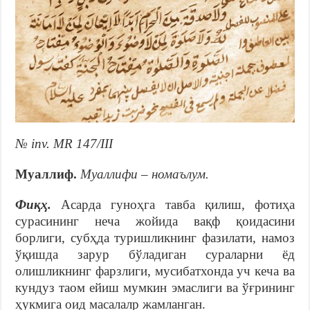
№ inv. MR 147/III
Муаллиф.
Муаллифи – номаълум.
Фиқҳ.
Асарда гуноҳга тавба қилиш, фотиҳа
сурасининг неча жойида вақф қоидасини
борлиги, субҳда туришликнинг фазилати, намоз
ўқишда зарур бўладиган сураларни ёд
олишликнинг фарзлиги, мусибатхонда уч кеча ва
кундуз таом ейиш мумкин эмаслиги ва ўғрининг
ҳукмига оид масалалр жамланган.