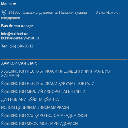
Манзил:
141306, Самарқанд вилояти, Пайариқ тумани Хўжа Исмоил
шаҳарчаси
Биз билан алоқа:
info@bukhari.uz
bukharicenter@exat.uz
Тел:
(66) 240-20-11
ҲАМКОР САЙТЛАР:
ЎЗБЕКИСТОН РЕСПУБЛИКАСИ ПРЕЗИДЕНТИНИНГ МАТБУОТ
ХИЗМАТИ
ЎЗБЕКИСТОН РЕСПУБЛИКАСИ ҲУКУМАТ ПОРТАЛИ
ЎЗБЕКИСТОН МИЛЛИЙ АХБОРОТ АГЕНТЛИГИ
ДИН ИШЛАРИ БЎЙИЧА ҚЎМИТА
ИСЛОМ ЦИВИЛИЗАЦИЯСИ МАРКАЗИ
ЎЗБЕКИСТОН ХАЛҚАРО ИСЛОМ АКАДЕМИЯСИ
ЎЗБЕКИСТОН МУСУЛМОНЛАРИ ИДОРАСИ