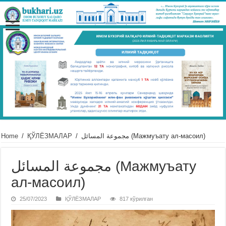
Home
/
ҚЎЛЁЗМАЛАР
/
مجموعة المسائل (Мажмуъату ал-масоил)
مجموعة المسائل (Мажмуъату
ал-масоил)
25/07/2023
ҚЎЛЁЗМАЛАР
817 кўрилган