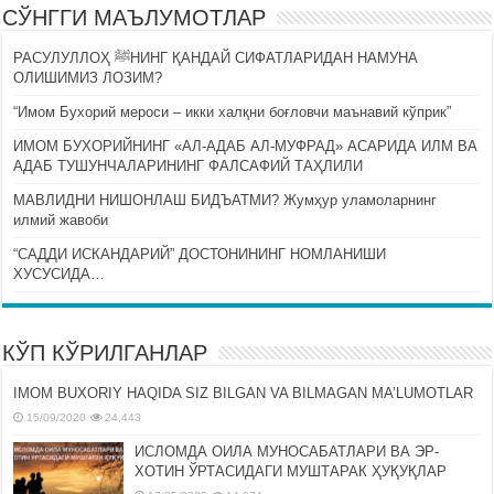
СЎНГГИ МАЪЛУМОТЛАР
РАСУЛУЛЛОҲ ﷺНИНГ ҚАНДАЙ СИФАТЛАРИДАН НАМУНА
ОЛИШИМИЗ ЛОЗИМ?
“Имом Бухорий мероси – икки халқни боғловчи маънавий кўприк”
ИМОМ БУХОРИЙНИНГ «АЛ-АДАБ АЛ-МУФРАД» АСАРИДА ИЛМ ВА
АДАБ ТУШУНЧАЛАРИНИНГ ФАЛСАФИЙ ТАҲЛИЛИ
МАВЛИДНИ НИШОНЛАШ БИДЪАТМИ? Жумҳур уламоларнинг
илмий жавоби
“САДДИ ИСКАНДАРИЙ” ДОСТОНИНИНГ НОМЛАНИШИ
ХУСУСИДА…
КЎП КЎРИЛГАНЛАР
IMOM BUXORIY HAQIDA SIZ BILGAN VA BILMAGAN MA’LUMOTLAR
15/09/2020
24,443
ИСЛОМДА ОИЛА МУНОСАБАТЛАРИ ВА ЭР-
ХОТИН ЎРТАСИДАГИ МУШТАРАК ҲУҚУҚЛАР