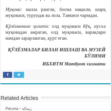
Муқова:
малла рангли, босма нақшли, шарқ
муқоваси, турундж ва лола. Таякиси чармдан.
Қўлёзманинг ҳолати:
олд муқоваси йўқ, нусха
муқовадан ажраган, олд муқоваси, варақлари
намдан зарарланган, қурт еган.
ҚЎЛЁЗМАЛАР БИЛАН ИШЛАШ ВА МУЗЕЙ
БЎЛИМИ
ИБХИТМ Матбуот хизмати
Related Articles
Рисола – رساله