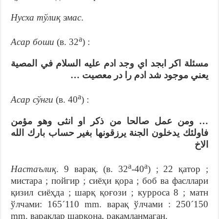
Нусха тўлиқ эмас
.
а
Асар боши
(в. 32
) :
مسئلة اكر ابجد اي وجد ادم عليه السلام في المصية
يعني موجود شد ادم را در معصيت …
а
Асар сўнги
(в. 40
) :
… ومن عمل صالحا من ذكر او انثى وهو مؤمن
فاولئك يدخلون الجنة يرزقونها بغير حساب بارك الله
الاخ
а
а
Настаълиқ
. 9 варақ. (в. 32
-40
) ; 22 қатор ;
мистара ; пойгир ; сиёҳи қора ; боб ва фасллари
қизил сиёҳда ; шарқ қоғози ; курроса 8 ; матн
ўлчами: 165´110 mm. варақ ўлчами : 250´150
mm. варақлар шарқона, рақамланмаган.