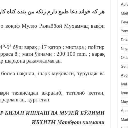
Apre
هر كه خواند دعا طمع دارم زنكه من بنده كناه كا
Mar
Fevr
ро воқиф Мулло Ражаббой Муҳаммад вақфи
Yan
Dek
б
а
 4
-5
бўш варақ ; 17 қатор ; мистара ; пойгир
Noy
урраса 8 ; матн ўлчами : 200´100 mm. ; варақ
Okt
ар шарқона рақамланмаган.
Sen
, босма нақшли, шарқ муқоваси, турундж ва
Avg
Iyul
ари таякисидан ажралиб, титилиб кетган,
Iyun
рарланган, қурт еган.
May
Apre
Р БИЛАН ИШЛАШ ВА МУЗЕЙ БЎЛИМИ
Mar
ИБХИТМ Матбуот хизмати