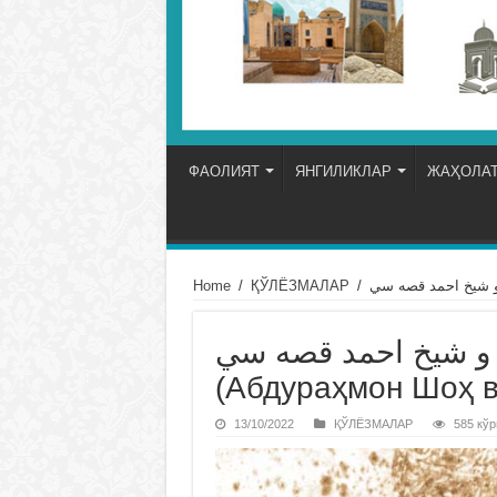
ФАОЛИЯТ
ЯНГИЛИКЛАР
ЖАҲОЛАТ
Home
/
ҚЎЛЁЗМАЛАР
/
 و شيخ احمد قصه سي
(Абдураҳмон Шоҳ в
13/10/2022
ҚЎЛЁЗМАЛАР
585 кўр