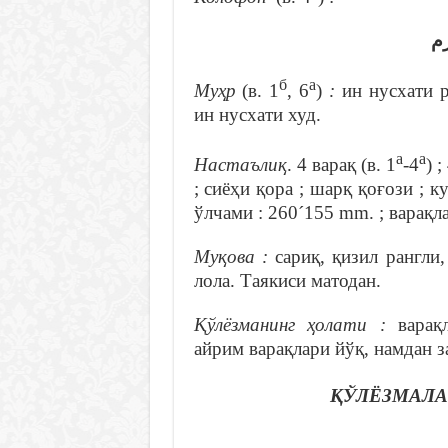
رم
б
а
Муҳр
(в. 1
, 6
)
:
ин нусхати 
ин нусхати худ.
а
а
Настаълиқ
. 4 варақ (в. 1
-4
) ;
; сиёҳи қора ; шарқ қоғози ; к
ўлчами : 260´155 mm. ; варақл
Муқова :
сариқ, қизил рангли
лола. Таякиси матодан.
Қўлёзманинг ҳолати :
варақл
айрим варақлари йўқ, намдан за
ҚЎЛЁЗМАЛА