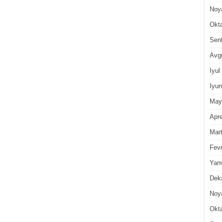
Noy
Okt
Sen
Avg
Iyul
Iyun
May
Apre
Mar
Fevr
Yan
Dek
Noy
Okt