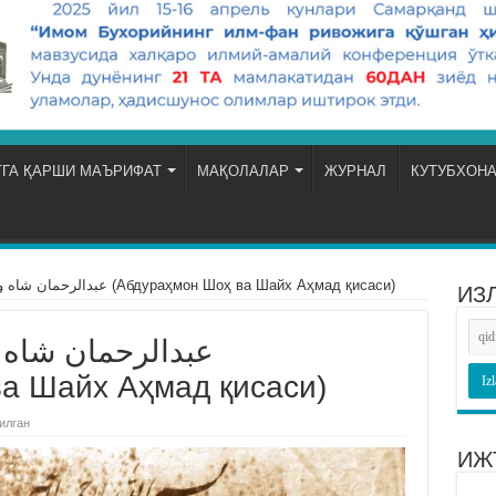
ГА ҚАРШИ МАЪРИФАТ
МАҚОЛАЛАР
ЖУРНАЛ
КУТУБХОН
عبدالرحمان شاه و شيخ احمد قصه سي (Абдураҳмон Шоҳ ва Шайх Аҳмад қисаси)
ИЗ
عبدالرحمان شاه
а Шайх Аҳмад қисаси)
илган
ИЖ