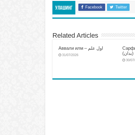
Facebook
Twitter
Улашинг
Related Articles
Аввали илм – اول علم
Сарфи
(بدان
31/07/2026
30/07