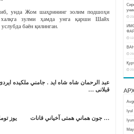
Сир
уни
ўлиб, унда Жом шаҳрининг золим подшоҳи
23
 халқга зулми ҳамда унга қарши Шайх
услубда баён қилинган
.
ИМ
ФА
12
BAH
29
Қур
20
عبد الرحمان شاه شاه ايد . جامني ملكيده ايرد
قبلانى …
АР
Avg
Iyul
جون هماني همتى آخياني قانات يوز تومان من
Iyun
May