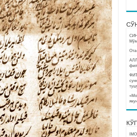
СЎ
СИ
Мўм
Ота
АЛЛ
фил
ФИТ
сун
туш
«Мо
яку
КЎ
IMO