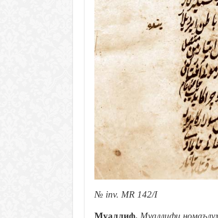
№ inv. MR 142/I
Муаллиф.
Муаллифи номаълу