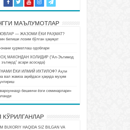
НГГИ МАЪЛУМОТЛАР
НОВЛАР — ЖАЗОМИ ЁКИ РАҲМАТ?
ин билиши лозим бўлган ҳақиқат
-онани ҳурматлаш одоблари
ОҲ МАКОНДАН ХОЛИДИР (“Ал-Эътимод
 эътиқод” асари асосида)
НАМИ ЁКИ ИЛМИЙ ИХТИЛОФ? Аҳли
на вал жамоа ақийдаси ҳақида муҳим
унтириш
вароуннаҳр бешинчи ёзги семинарлари»
нланди
П КЎРИЛГАНЛАР
M BUXORIY HAQIDA SIZ BILGAN VA