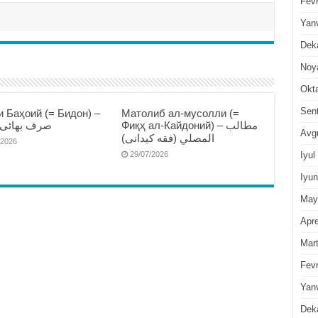
Fevr
Yan
Dek
Noy
Okt
Sen
 Баҳоий (= Бидон) –
Матолиб ал-мусолли (=
Фиқҳ ал-Кайдоний) – مطالب
صرف بهائى )
Avg
المصلي (فقه كيدانى)
/2026
Iyul
29/07/2026
Iyun
May
Apre
Mar
Fevr
Yan
Dek