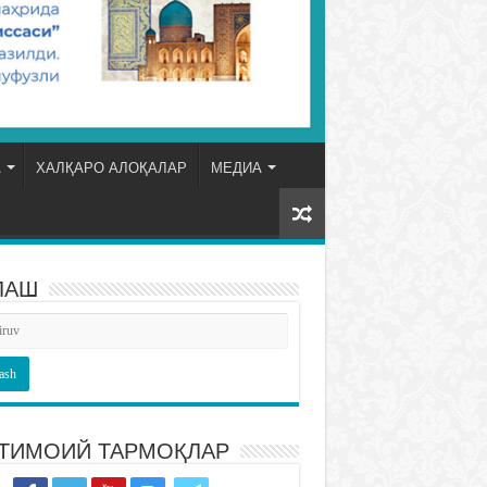
А
ХАЛҚАРО АЛОҚАЛАР
МЕДИА
ЛАШ
ТИМОИЙ ТАРМОҚЛАР