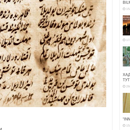
BIL
15
17
ХА
ТУТ
29
“IN
15
м.