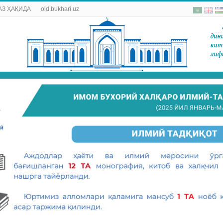
АЗ ҲАҚИДА
old.bukhari.uz