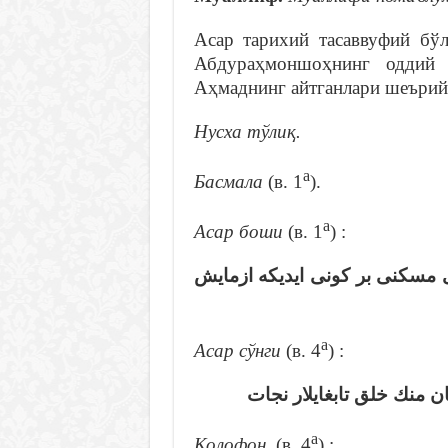
Асар тарихий тасаввуфий б
Абдураҳмоншоҳнинг оддий
Аҳмаднинг айтганлари шеърий 
Нусха тўлиқ.
а
Басмала
(в. 1
).
а
Асар боши
(в. 1
) :
ى مسكنى بر كونى ايديكه ازمايش
а
Асар сўнги
(в. 4
) :
… ك خلق تابغايلار نجات
а
Колофон
(в. 4
) :