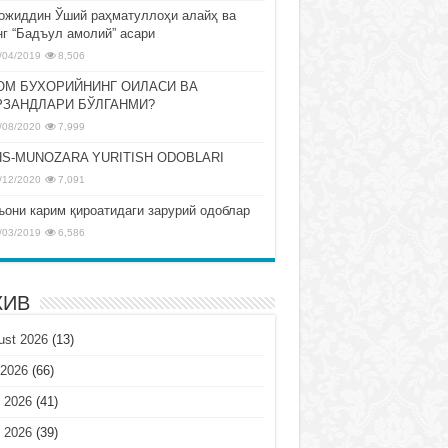
ожиддин Ўший раҳматуллоҳи алайҳ ва
нг “Бадъул амолий” асари
/04/2019
8,506
ОМ БУХОРИЙНИНГ ОИЛАСИ ВА
РЗАНДЛАРИ БЎЛГАНМИ?
/08/2020
7,999
S-MUNOZARA YURITISH ODOBLARI
/12/2020
7,091
ъони карим қироатидаги зарурий одоблар
/03/2019
6,586
ХИВ
ust 2026
(13)
 2026
(66)
 2026
(41)
 2026
(39)