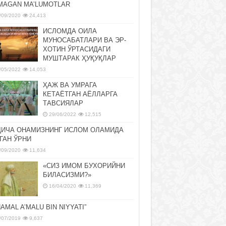
MAGAN MA’LUMOTLAR
/09/2020
24,413
ИСЛОМДА ОИЛА
МУНОСАБАТЛАРИ ВА ЭР-
ХОТИН ЎРТАСИДАГИ
МУШТАРАК ҲУҚУҚЛАР
/05/2022
14,053
ҲАЖ ВА УМРАГА
КЕТАЁТГАН АЁЛЛАРГА
ТАВСИЯЛАР
29/06/2022
12,515
ДИЧА ОНАМИЗНИНГ ИСЛОМ ОЛАМИДА
ГАН ЎРНИ
/09/2020
11,634
«СИЗ ИМОМ БУХОРИЙНИ
БИЛАСИЗМИ?»
16/04/2020
11,369
NAMAL A’MALU BIN NIYYATI”
/07/2019
9,637