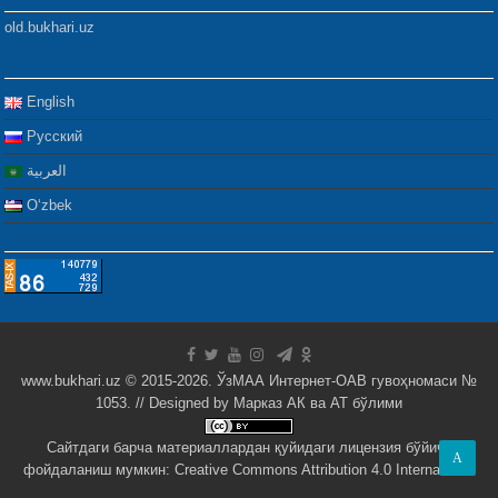
old.bukhari.uz
English
Русский
العربية
Oʻzbek
www.bukhari.uz © 2015-2026. ЎзМАА Интернет-ОАВ гувоҳномаси №
1053. // Designed by
Марказ АК ва АТ бўлими
Сайтдаги барча материаллардан қуйидаги лицензия бўйича
A
фойдаланиш мумкин:
Creative Commons Attribution 4.0 International