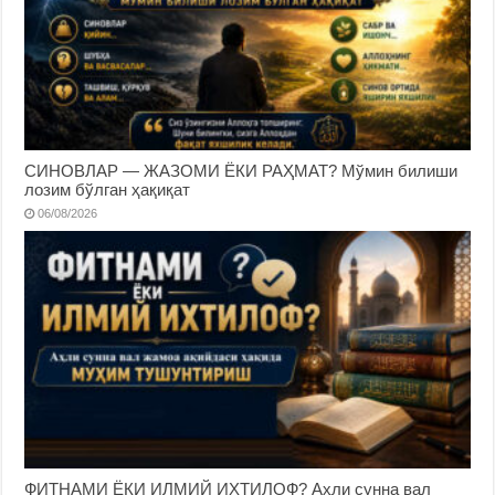
СИНОВЛАР — ЖАЗОМИ ЁКИ РАҲМАТ? Мўмин билиши
лозим бўлган ҳақиқат
06/08/2026
ФИТНАМИ ЁКИ ИЛМИЙ ИХТИЛОФ? Аҳли сунна вал