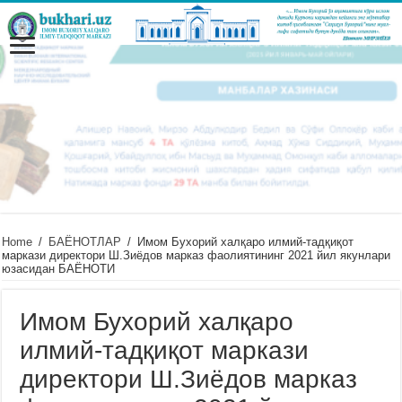
Home
/
БАЁНОТЛАР
/
Имом Бухорий халқаро илмий-тадқиқот
маркази директори Ш.Зиёдов марказ фаолиятининг 2021 йил якунлари
юзасидан БАЁНОТИ
Имом Бухорий халқаро
илмий-тадқиқот маркази
директори Ш.Зиёдов марказ