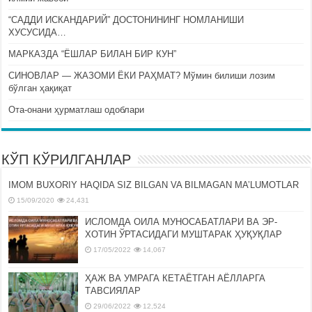
“САДДИ ИСКАНДАРИЙ” ДОСТОНИНИНГ НОМЛАНИШИ
ХУСУСИДА…
МАРКАЗДА “ЁШЛАР БИЛАН БИР КУН”
СИНОВЛАР — ЖАЗОМИ ЁКИ РАҲМАТ? Мўмин билиши лозим
бўлган ҳақиқат
Ота-онани ҳурматлаш одоблари
КЎП КЎРИЛГАНЛАР
IMOM BUXORIY HAQIDA SIZ BILGAN VA BILMAGAN MA’LUMOTLAR
15/09/2020
24,431
ИСЛОМДА ОИЛА МУНОСАБАТЛАРИ ВА ЭР-
ХОТИН ЎРТАСИДАГИ МУШТАРАК ҲУҚУҚЛАР
17/05/2022
14,067
ҲАЖ ВА УМРАГА КЕТАЁТГАН АЁЛЛАРГА
ТАВСИЯЛАР
29/06/2022
12,524