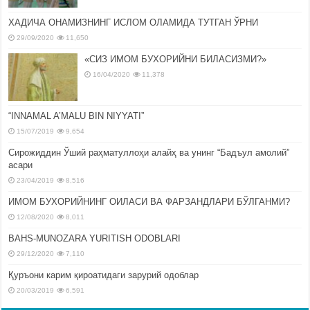
ХАДИЧА ОНАМИЗНИНГ ИСЛОМ ОЛАМИДА ТУТГАН ЎРНИ
29/09/2020
11,650
«СИЗ ИМОМ БУХОРИЙНИ БИЛАСИЗМИ?»
16/04/2020
11,378
“INNAMAL A’MALU BIN NIYYATI”
15/07/2019
9,654
Сирожиддин Ўший раҳматуллоҳи алайҳ ва унинг “Бадъул амолий”
асари
23/04/2019
8,516
ИМОМ БУХОРИЙНИНГ ОИЛАСИ ВА ФАРЗАНДЛАРИ БЎЛГАНМИ?
12/08/2020
8,011
BAHS-MUNOZARA YURITISH ODOBLARI
29/12/2020
7,110
Қуръони карим қироатидаги зарурий одоблар
20/03/2019
6,591