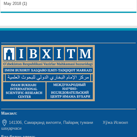
May 2018
(1)
Манзил:
141306, Самарқанд вилояти, Пайариқ тумани Хўжа Исмоил
шаҳарчаси
Биз билан алоқа: