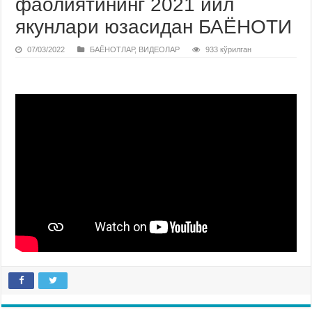
фаолиятининг 2021 йил
якунлари юзасидан БАЁНОТИ
07/03/2022
БАЁНОТЛАР
,
ВИДЕОЛАР
933 кўрилган