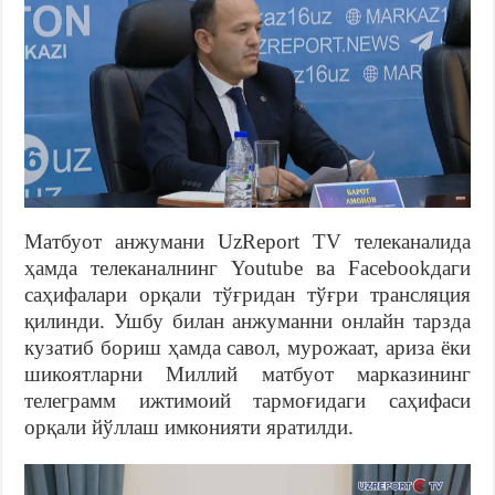
Матбуот анжумани UzReport TV телеканалида
ҳамда телеканалнинг Youtube ва Facebookдаги
саҳифалари орқали тўғридан тўғри трансляция
қилинди. Ушбу билан анжуманни онлайн тарзда
кузатиб бориш ҳамда савол, мурожаат, ариза ёки
шикоятларни Миллий матбуот марказининг
телеграмм ижтимоий тармоғидаги саҳифаси
орқали йўллаш имконияти яратилди.