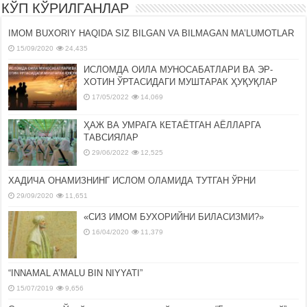
КЎП КЎРИЛГАНЛАР
IMOM BUXORIY HAQIDA SIZ BILGAN VA BILMAGAN MA’LUMOTLAR
15/09/2020
24,435
ИСЛОМДА ОИЛА МУНОСАБАТЛАРИ ВА ЭР-
ХОТИН ЎРТАСИДАГИ МУШТАРАК ҲУҚУҚЛАР
17/05/2022
14,069
ҲАЖ ВА УМРАГА КЕТАЁТГАН АЁЛЛАРГА
ТАВСИЯЛАР
29/06/2022
12,525
ХАДИЧА ОНАМИЗНИНГ ИСЛОМ ОЛАМИДА ТУТГАН ЎРНИ
29/09/2020
11,651
«СИЗ ИМОМ БУХОРИЙНИ БИЛАСИЗМИ?»
16/04/2020
11,379
“INNAMAL A’MALU BIN NIYYATI”
15/07/2019
9,656