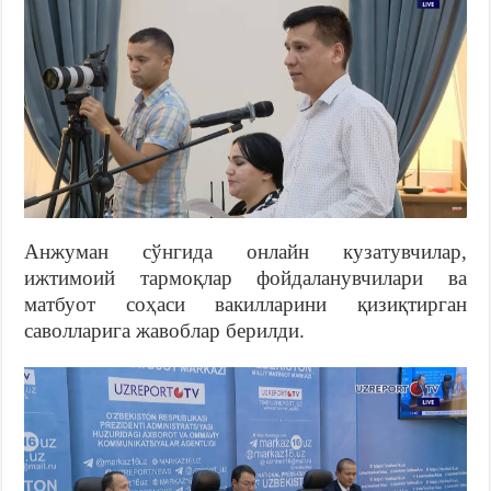
Анжуман сўнгида онлайн кузатувчилар,
ижтимоий тармоқлар фойдаланувчилари ва
матбуот соҳаси вакилларини қизиқтирган
саволларига жавоблар берилди.