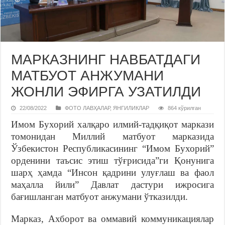
МАРКАЗНИНГ НАВБАТДАГИ
МАТБУОТ АНЖУМАНИ
ЖОНЛИ ЭФИРГА УЗАТИЛДИ
22/08/2022
ФОТО ЛАВҲАЛАР
,
ЯНГИЛИКЛАР
864 кўрилган
Имом Бухорий халқаро илмий-тадқиқот маркази
томонидан Миллий матбуот марказида
Ўзбекистон Республикасининг “Имом Бухорий”
орденини таъсис этиш тўғрисида”ги Қонунига
шарҳ ҳамда “Инсон қадрини улуғлаш ва фаол
маҳалла йили” Давлат дастури ижросига
бағишланган матбуот анжумани ўтказилди.
Марказ, Ахборот ва оммавий коммуникациялар