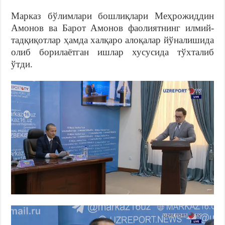
Марказ бўлимлари бошлиқлари Меҳрожиддин
Амонов ва Барот Амонов фаолиятнинг илмий-
тадқиқотлар ҳамда халқаро алоқалар йўналишида
олиб борилаётган ишлар хусусида тўхталиб
ўтди.