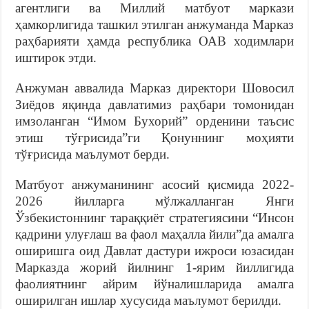
агентлиги ва Миллий матбуот маркази
ҳамкорлигида ташкил этилган анжуманда Марказ
раҳбарияти ҳамда республика ОАВ ходимлари
иштирок этди.
Анжуман аввалида Марказ директори Шовосил
Зиёдов яқинда давлатимиз раҳбари томонидан
имзоланган “Имом Бухорий” орденини таъсис
этиш тўғрисида”ги Қонуннинг моҳияти
тўғрисида маълумот берди.
Матбуот анжуманининг асосий қисмида 2022-
2026 йилларга мўлжалланган Янги
Ўзбекистоннинг тараққиёт стратегиясини “Инсон
қадрини улуғлаш ва фаол маҳалла йили”да амалга
оширишга оид Давлат дастури ижроси юзасидан
Марказда жорий йилнинг 1-ярим йиллигида
фаолиятнинг айрим йўналишларида амалга
оширилган ишлар хусусида маълумот берилди.