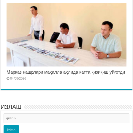
Марказ нашрлари маҳалла аҳлида катта қизиқиш уйғотди
04/08/2026
ИЗЛАШ