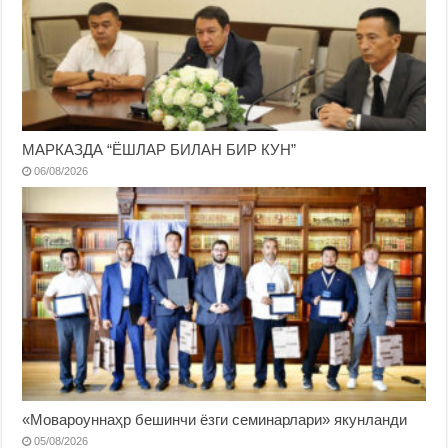
МАРКАЗДА “ЁШЛАР БИЛАН БИР КУН”
06/08/2026
«Мовароуннаҳр бешинчи ёзги семинарлари» якунланди
05/08/2026