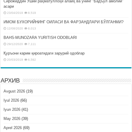
Сирожиддин Ўший раҳматуллоҳи алайҳ ва унинг “Бадъул амолий”
асари
23/04/2019
8,519
ИМОМ БУХОРИЙНИНГ ОИЛАСИ ВА ФАРЗАНДЛАРИ БЎЛГАНМИ?
12/08/2020
8,013
BAHS-MUNOZARA YURITISH ODOBLARI
29/12/2020
7,111
Қуръони карим қироатидаги зарурий одоблар
20/03/2019
6,592
АРХИВ
Avgust 2026
(19)
Iyul 2026
(66)
Iyun 2026
(41)
May 2026
(39)
Aprel 2026
(69)