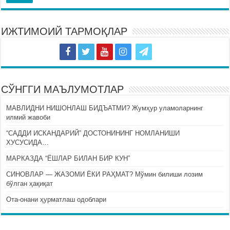
ИЖТИМОИЙ ТАРМОҚЛАР
СЎНГГИ МАЪЛУМОТЛАР
МАВЛИДНИ НИШОНЛАШ БИДЪАТМИ? Жумҳур уламоларнинг
илмий жавоби
“САДДИ ИСКАНДАРИЙ” ДОСТОНИНИНГ НОМЛАНИШИ
ХУСУСИДА…
МАРКАЗДА “ЁШЛАР БИЛАН БИР КУН”
СИНОВЛАР — ЖАЗОМИ ЁКИ РАҲМАТ? Мўмин билиши лозим
бўлган ҳақиқат
Ота-онани ҳурматлаш одоблари