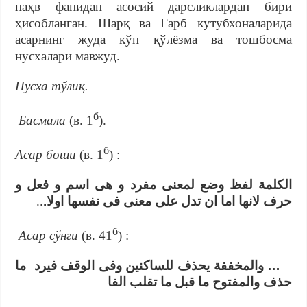
наҳв фанидан асосий дарсликлардан бири
ҳисобланган. Шарқ ва Ғарб кутубхоналарида
асарнинг жуда кўп қўлёзма ва тошбосма
нусхалари мавжуд.
Нусха тўлиқ.
б
Басмала
(в. 1
).
б
Асар боши
(в. 1
) :
الكلمة لفظ وضع لمعنى مفرد و هى اسم و فعل و
..
حرف لانها اما ان تدل على معنى فى نفسها اولا.
б
Асар сўнги
(в. 41
) :
… والمخففة يحذف للساكنين وفى الوقف فيرد ما
حذف والمفتوح ما قبل ما تقلب الفا