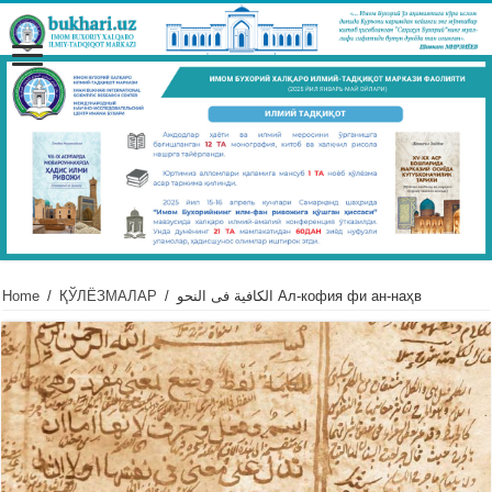
Home
/
ҚЎЛЁЗМАЛАР
/
الكافية فى النحو Ал-кофия фи ан-наҳв