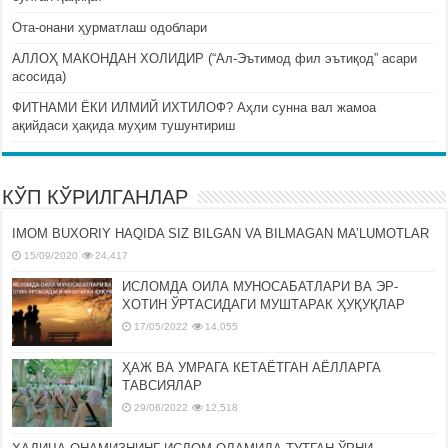
Ота-онани ҳурматлаш одоблари
АЛЛОҲ МАКОНДАН ХОЛИДИР (“Ал-Эътимод фил эътиқод” асари
асосида)
ФИТНАМИ ЁКИ ИЛМИЙ ИХТИЛОФ? Аҳли сунна вал жамоа
ақийдаси ҳақида муҳим тушунтириш
КЎП КЎРИЛГАНЛАР
IMOM BUXORIY HAQIDA SIZ BILGAN VA BILMAGAN MA’LUMOTLAR
15/09/2020
24,417
ИСЛОМДА ОИЛА МУНОСАБАТЛАРИ ВА ЭР-
ХОТИН ЎРТАСИДАГИ МУШТАРАК ҲУҚУҚЛАР
17/05/2022
14,055
ҲАЖ ВА УМРАГА КЕТАЁТГАН АЁЛЛАРГА
ТАВСИЯЛАР
29/06/2022
12,518