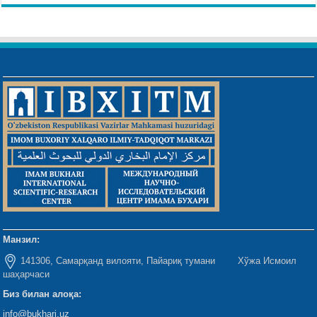
Манзил:
141306, Самарқанд вилояти, Пайариқ тумани Хўжа Исмоил
шаҳарчаси
Биз билан алоқа:
info@bukhari.uz