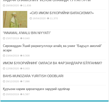
ХАДИЧА ОНАМИЗНИНГ ИСЛОМ ОЛАМИДА ТУТГАН ЎРНИ
29/09/2020
11,636
«СИЗ ИМОМ БУХОРИЙНИ БИЛАСИЗМИ?»
16/04/2020
11,370
“INNAMAL A’MALU BIN NIYYATI”
15/07/2019
9,640
Сирожиддин Ўший раҳматуллоҳи алайҳ ва унинг “Бадъул амолий”
асари
23/04/2019
8,508
ИМОМ БУХОРИЙНИНГ ОИЛАСИ ВА ФАРЗАНДЛАРИ БЎЛГАНМИ?
12/08/2020
8,003
BAHS-MUNOZARA YURITISH ODOBLARI
29/12/2020
7,096
Қуръони карим қироатидаги зарурий одоблар
20/03/2019
6,587