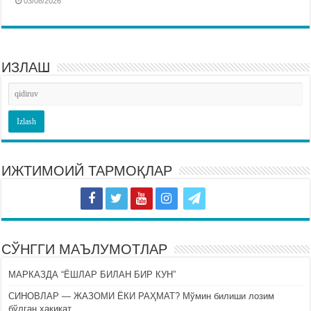
03/08/2026
ИЗЛАШ
ИЖТИМОИЙ ТАРМОҚЛАР
СЎНГГИ МАЪЛУМОТЛАР
МАРКАЗДА “ЁШЛАР БИЛАН БИР КУН”
СИНОВЛАР — ЖАЗОМИ ЁКИ РАҲМАТ? Мўмин билиши лозим
бўлган ҳақиқат