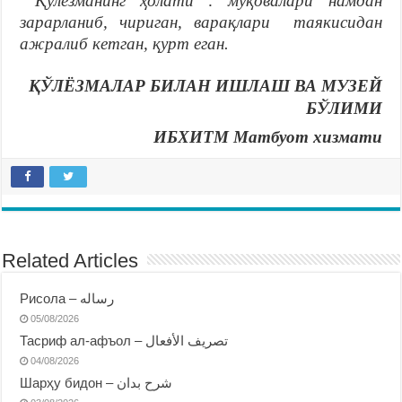
Қўлёзманинг ҳолати : муқовалари намдан
зарарланиб, чириган, варақлари таякисидан
ажралиб кетган, қурт еган.
ҚЎЛЁЗМАЛАР БИЛАН ИШЛАШ ВА МУЗЕЙ
БЎЛИМИ
ИБХИТМ Матбуот хизмати
Related Articles
Рисола – رساله
05/08/2026
Тасриф ал-афъол – تصريف الأفعال
04/08/2026
Шарҳу бидон – شرح بدان