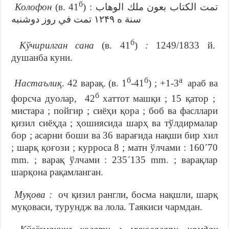
б
Колофон
(в. 41
) : تمت الكتاب بعون ملك الوهاب
سنة ه ۱٢۴٩ تمت في روز دوشنبه
б
Кўчирилган сана
(в. 41
)
:
1249/1833 й.
душанба куни.
б
б
а
Настаълиқ
. 42 варақ. (в. 1
-41
) ; +1-3
араб ва
б
форсча дуолар, 42
хаттот машқи ; 15 қатор ;
мистара ; пойгир ; сиёҳи қора ; боб ва фасллари
қизил сиёҳда ; ҳошиясида шарҳ ва тўлдирмалар
бор ; асарни боши ва 36 варағида нақши бир хил
; шарқ қоғози ; курроса 8 ; матн ўлчами : 160´70
mm. ; варақ ўлчами : 235´135 mm. ; варақлар
шарқона рақамланган.
Муқова :
оч қизил рангли, босма нақшли, шарқ
муқоваси, турундж ва лола. Таякиси чармдан.