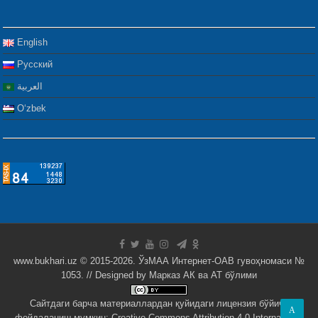
English
Русский
العربية
Oʻzbek
www.bukhari.uz © 2015-2026. ЎзМАА Интернет-ОАВ гувоҳномаси №
1053. // Designed by
Марказ АК ва АТ бўлими
Сайтдаги барча материаллардан қуйидаги лицензия бўйича
A
фойдаланиш мумкин:
Creative Commons Attribution 4.0 International