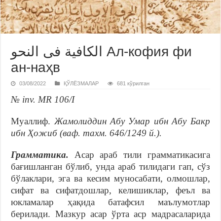
الكافية فى النحو Ал-кофия фи
ан-наҳв
03/08/2022
ҚЎЛЁЗМАЛАР
681 кўрилган
№ inv. MR 106/I
Муаллиф.
Жамолиддин Абу Умар ибн Абу Бакр
ибн Ҳожиб (ваф. тахм. 646/1249 й.).
Грамматика.
Асар араб тили грамматикасига
бағишланган бўлиб, унда араб тилидаги гап, сўз
бўлаклари, эга ва кесим муносабати, олмошлар,
сифат ва сифатдошлар, келишиклар, феъл ва
юкламалар ҳақида батафсил маълумотлар
берилади. Мазкур асар ўрта аср мадрасаларида