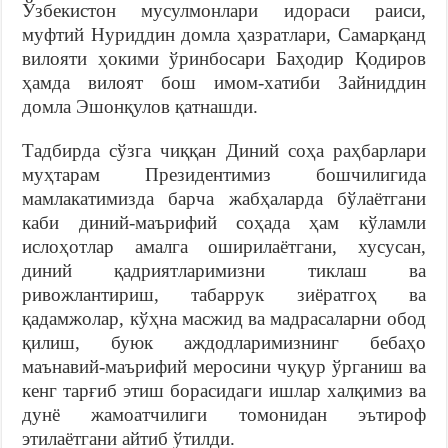
Ўзбекистон мусулмонлари идораси раиси,
муфтий Нуриддин домла ҳазратлари, Самарқанд
вилояти ҳокими ўринбосари Баҳодир Қодиров
ҳамда вилоят бош имом-хатиби Зайниддин
домла Эшонқулов қатнашди.
Тадбирда сўзга чиққан Диний соҳа раҳбарлари
муҳтарам Президентимиз бошчилигида
мамлакатимизда барча жабҳаларда бўлаётгани
каби диний-маърифий соҳада ҳам кўламли
ислоҳотлар амалга оширилаётгани, хусусан,
диний қадриятларимизни тиклаш ва
ривожлантириш, табаррук зиёратгоҳ ва
қадамжолар, кўҳна масжид ва мадрасаларни обод
қилиш, буюк аждодларимизнинг бебаҳо
маънавий-маърифий меросини чуқур ўрганиш ва
кенг тарғиб этиш борасидаги ишлар халқимиз ва
дунё жамоатчилиги томонидан эътироф
этилаётгани айтиб ўтилди.