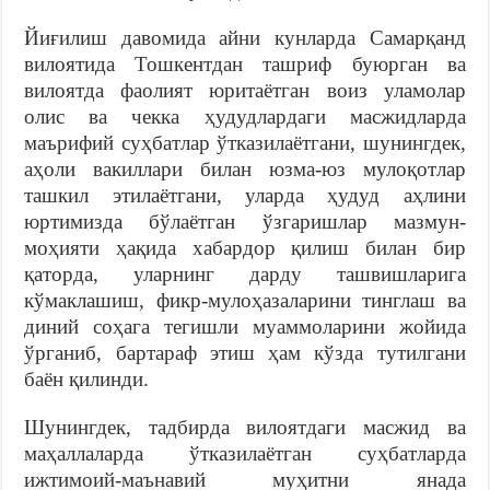
Йиғилиш давомида айни кунларда Самарқанд
вилоятида Тошкентдан ташриф буюрган ва
вилоятда фаолият юритаётган воиз уламолар
олис ва чекка ҳудудлардаги масжидларда
маърифий суҳбатлар ўтказилаётгани, шунингдек,
аҳоли вакиллари билан юзма-юз мулоқотлар
ташкил этилаётгани, уларда ҳудуд аҳлини
юртимизда бўлаётган ўзгаришлар мазмун-
моҳияти ҳақида хабардор қилиш билан бир
қаторда, уларнинг дарду ташвишларига
кўмаклашиш, фикр-мулоҳазаларини тинглаш ва
диний соҳага тегишли муаммоларини жойида
ўрганиб, бартараф этиш ҳам кўзда тутилгани
баён қилинди.
Шунингдек, тадбирда вилоятдаги масжид ва
маҳаллаларда ўтказилаётган суҳбатларда
ижтимоий-маънавий муҳитни янада