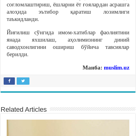
соғломлаштириш, ёшларни ёт ғоялардан асрашга
алоҳида эътибор қаратиш лозимлиги
таъкидланди.
Йиғилиш сўнгида имом-хатиблар фаолиятини
янада яхшилаш, аҳолимизнинг диний
саводхонлигини ошириш бўйича тавсиялар
берилди.
Манба:
muslim.uz
Related Articles