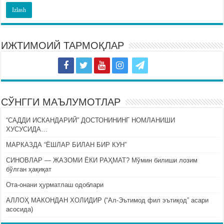
ИЖТИМОИЙ ТАРМОҚЛАР
СЎНГГИ МАЪЛУМОТЛАР
“САДДИ ИСКАНДАРИЙ” ДОСТОНИНИНГ НОМЛАНИШИ
ХУСУСИДА…
МАРКАЗДА “ЁШЛАР БИЛАН БИР КУН”
СИНОВЛАР — ЖАЗОМИ ЁКИ РАҲМАТ? Мўмин билиши лозим
бўлган ҳақиқат
Ота-онани ҳурматлаш одоблари
АЛЛОҲ МАКОНДАН ХОЛИДИР (“Ал-Эътимод фил эътиқод” асари
асосида)