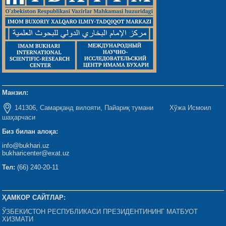
Манзил:
141306, Самарқанд вилояти, Пайариқ тумани Хўжа Исмоил
шаҳарчаси
Биз билан алоқа:
info@bukhari.uz
bukharicenter@exat.uz
Тел:
(66) 240-20-11
ҲАМКОР САЙТЛАР:
ЎЗБЕКИСТОН РЕСПУБЛИКАСИ ПРЕЗИДЕНТИНИНГ МАТБУОТ
ХИЗМАТИ