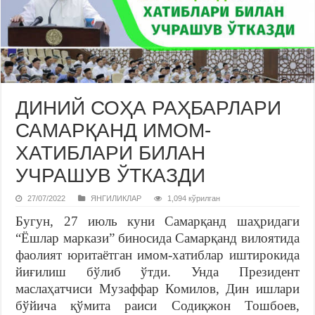
ДИНИЙ СОҲА РАҲБАРЛАРИ
САМАРҚАНД ИМОМ-
ХАТИБЛАРИ БИЛАН
УЧРАШУВ ЎТКАЗДИ
27/07/2022
ЯНГИЛИКЛАР
1,094 кўрилган
Бугун, 27 июль куни Самарқанд шаҳридаги
“Ёшлар маркази” биносида Самарқанд вилоятида
фаолият юритаётган имом-хатиблар иштирокида
йиғилиш бўлиб ўтди. Унда Президент
маслаҳатчиси Музаффар Комилов, Дин ишлари
бўйича қўмита раиси Содиқжон Тошбоев,