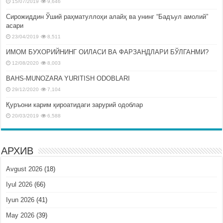
15/07/2019
9,646
Сирожиддин Ўший раҳматуллоҳи алайҳ ва унинг “Бадъул амолий”
асари
23/04/2019
8,511
ИМОМ БУХОРИЙНИНГ ОИЛАСИ ВА ФАРЗАНДЛАРИ БЎЛГАНМИ?
12/08/2020
8,003
BAHS-MUNOZARA YURITISH ODOBLARI
29/12/2020
7,104
Қуръони карим қироатидаги зарурий одоблар
20/03/2019
6,588
АРХИВ
Avgust 2026
(18)
Iyul 2026
(66)
Iyun 2026
(41)
May 2026
(39)