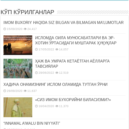
КЎП КЎРИЛГАНЛАР
IMOM BUXORIY HAQIDA SIZ BILGAN VA BILMAGAN MA’LUMOTLAR
15/09/2020
24,417
ИСЛОМДА ОИЛА МУНОСАБАТЛАРИ ВА ЭР-
ХОТИН ЎРТАСИДАГИ МУШТАРАК ҲУҚУҚЛАР
17/05/2022
14,057
ҲАЖ ВА УМРАГА КЕТАЁТГАН АЁЛЛАРГА
ТАВСИЯЛАР
29/06/2022
12,519
ХАДИЧА ОНАМИЗНИНГ ИСЛОМ ОЛАМИДА ТУТГАН ЎРНИ
29/09/2020
11,637
«СИЗ ИМОМ БУХОРИЙНИ БИЛАСИЗМИ?»
16/04/2020
11,370
“INNAMAL A’MALU BIN NIYYATI”