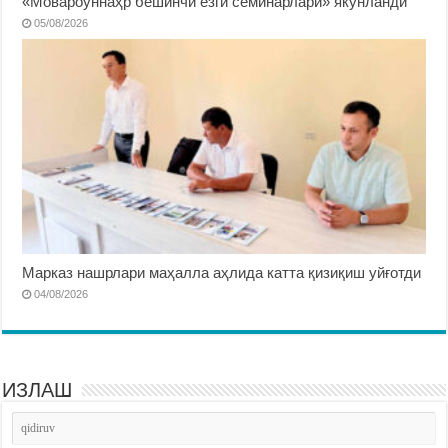
«Мовароуннаҳр бешинчи ёзги семинарлари» якунланди
05/08/2026
Марказ нашрлари маҳалла аҳлида катта қизиқиш уйғотди
04/08/2026
ИЗЛАШ