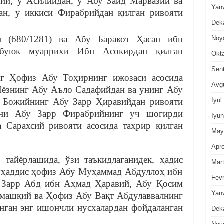
ий, у Асилийдан, у Абу Зайд Марвазий ва
Yan
, у иккиси Фирабрийдан қилган ривояти
Dek
 (680/1281) ва Абу Баракот Ҳасан ибн
Noy
буюк муаррихи Ибн Асокирдан қилган
Okt
Sen
г Ҳофиз Абу Тоҳирнинг ижозаси асосида
Avg
Иёзнинг Абу Аъло Садафийдан ва унинг Абу
Iyul
 Божийнинг Абу Зарр Ҳиравийдан ривояти
хани Абу Зарр Фирабрийнинг уч шогирди
Iyun
 Сарахсий ривояти асосида таҳрир қилган
May
Apre
айёрлашида, ўзи таъкидлаганидек, ҳадис
Mar
уҳаддис ҳофиз Абу Муҳаммад Абдуллоҳ ибн
Fevr
 Зарр Абд ибн Аҳмад Ҳаравий, Абу Қосим
Yan
машқий ва Ҳофиз Абу Вақт Абдулаввалнинг
инган энг ишончли нусхалардан фойдаланган
Dek