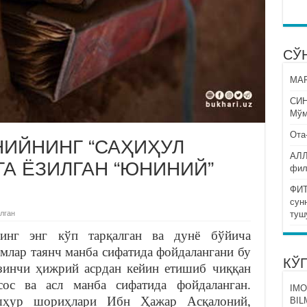
СЎ
МАР
СИ
Мўм
Ота
ИЙНИНГ “САҲИҲУЛ
АЛЛ
ГА ЁЗИЛГАН “ЮНИНИЙ”
фил
ФИТ
сун
лган
туш
инг энг кўп тарқалган ва дунё бўйича
млар таянч манба сифатида фойдалангани бу
КЎ
зинчи ҳижрий асрдан кейин етишиб чиққан
сос ва асл манба сифатида фойдаланган.
IMO
шҳур шориҳлари Ибн Ҳажар Асқалоний,
BIL