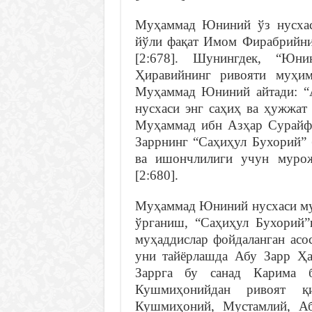
Муҳаммад Юниний ўз нусхас
йўли фақат Имом Фирабрийнин
[2:678]. Шунингдек, “Юн
Ҳиравийнинг ривояти муҳим
Муҳаммад Юниний айтади: “
нусхаси энг саҳиҳ ва ҳужжат
Муҳаммад ибн Азҳар Сурайфи
Заррнинг “Саҳиҳул Бухорий” 
ва ишончлилиги учун мурож
[2:680].
Муҳаммад Юниний нусхаси муҳ
ўрганиш, “Саҳиҳул Бухорий”
муҳаддислар фойдаланган ас
уни тайёрлашда Абу Зарр Ҳар
Заррга бу санад Карима 
Кушмиҳонийдан ривоят қ
Кушмиҳоний, Мустамлий, А