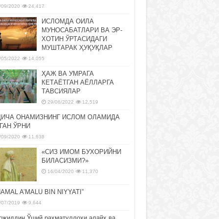
/09/2020
24,417
ИСЛОМДА ОИЛА
МУНОСАБАТЛАРИ ВА ЭР-
ХОТИН ЎРТАСИДАГИ
МУШТАРАК ҲУҚУҚЛАР
/05/2022
14,055
ҲАЖ ВА УМРАГА
КЕТАЁТГАН АЁЛЛАРГА
ТАВСИЯЛАР
29/06/2022
12,519
ДИЧА ОНАМИЗНИНГ ИСЛОМ ОЛАМИДА
ГАН ЎРНИ
/09/2020
11,636
«СИЗ ИМОМ БУХОРИЙНИ
БИЛАСИЗМИ?»
16/04/2020
11,370
NAMAL A’MALU BIN NIYYATI”
/07/2019
9,644
ожиддин Ўший раҳматуллоҳи алайҳ ва