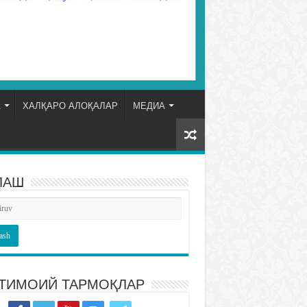
А
ХАЛҚАРО АЛОҚАЛАР
МЕДИА
ЛАШ
ТИМОИЙ ТАРМОҚЛАР