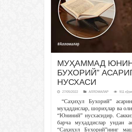
МУҲАММАД ЮНИН
БУХОРИЙ” АСАРИ
НУСХАСИ
27/05/2022
АЛЛОМАЛАР
911 кўри
“Саҳиҳул Бухорий” асарин
муҳаддислар, шориҳлар ва оли
“Юниний” нусхасидир. Сакки
барча муҳаддислар ундан а
“Саҳиҳул Бухорий”нинг ма