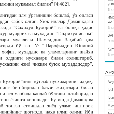
илмини мукаммал билган” [4:482].
уни
23
игидан илм ўрганишни бошлаб, ўз оиласи
ИМ
рдан сабоқ олган. Узоқ йиллар Дамашқдаги
ФА
асида “Саҳиҳул Бухорий” ва бошқа ҳадис
12
шҳур муаррих ва муҳаддис “Таърихул ислом”
BAH
рлари муаллифи Шамсиддин Заҳабий ҳам
29
гирди бўлган. У: “Шарофиддин Юниний
Қур
, ҳофиз, муҳаддис ва уламоларнинг шайхи
20
ни олдинги нусхалари билан солиштириб,
усхасини ёзиб чиққан буюк муҳаддисдир”,
АР
Бухорий”нинг кўплаб нусхаларини тадқиқ,
Avg
рнинг бир-биридан баъзи жиҳатлари билан
Iyul
ни асл манбада қандай бўлгани эътиборидан
Iyun
сини ёзишга киришади. Бу ишда Дамашқ ва
иб топган етмишдан зиёд уламо иштирок
May
нинийнинг шогирди, наҳв илми олими Ибн
Apre