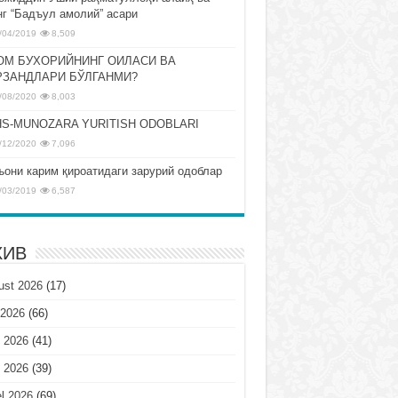
нг “Бадъул амолий” асари
/04/2019
8,509
ОМ БУХОРИЙНИНГ ОИЛАСИ ВА
РЗАНДЛАРИ БЎЛГАНМИ?
/08/2020
8,003
S-MUNOZARA YURITISH ODOBLARI
/12/2020
7,096
ъони карим қироатидаги зарурий одоблар
/03/2019
6,587
ХИВ
ust 2026
(17)
 2026
(66)
 2026
(41)
 2026
(39)
l 2026
(69)