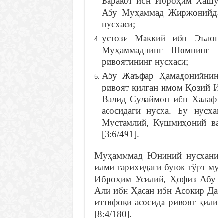
Баракот ибн Иброҳим Хашу
Абу Муҳаммад Жиржонийдан
нусхаси;
устози Маккий ибн Эълон
Муҳаммаднинг Шомнинг 
ривоятининг нусхаси;
Абу Жаъфар Ҳамадонийнин
ривоят қилган имом Қозий 
Валид Сулаймон ибн Халаф
асосидаги нусха. Бу нус
Мустамлий, Кушмиҳоний ва
[3:6/491].
Муҳамммад Юниний нусхани т
илми тарихидаги буюк тўрт м
Иброҳим Усилий, Ҳофиз Абу
Али ибн Ҳасан ибн Асокир Да
иттифоқи асосида ривоят қил
[8:4/180].