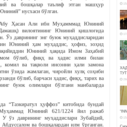
ний ва бошқалар таълиф этган машҳур
15
Юниний” нусхаси бўлган.
 Абу Ҳасан Али ибн Муҳамммад Юниний
(Дамашқ) вилоятининг Юниний қишлоғида
17
ан. Ўз даврининг энг буюк муҳаддисларидан
дин Юниний ҳам муҳаддис, ҳофиз, зоҳид
 Тақийиддин Юниний ҳақида Имом Заҳабий
имом бўлиб, фиқҳ ва ҳадис илми билан
д, комил ва тақволи инсонни ҳали замона
ХА
атни ўзида жамлаган, чиройли хулқ соҳиби
ТУТ
арзанди бўлиб, барчаси ҳадис, фиқҳ, тарих ва
29
нинг буюк олимлари бўлгани манбаларда
а “Тазкиратул ҳуффоз” китобида бундай
 “Муҳаммад Юниний 621/1224 йил ражаб
“IN
. У ўз даврининг муҳаддислари Зубайдий,
15
Абдуссалом ва бошқалардан илм ўрганган.
Сир