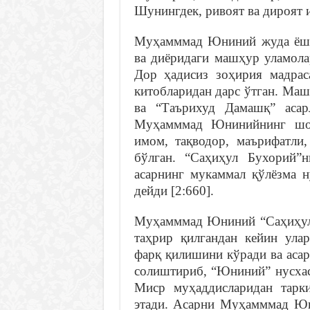
Шунингдек, ривоят ва дироят 
Муҳамммад Юниний жуда ёшл
ва диёридаги машҳур уламола
Дор ҳадисиз зоҳирия мадрас
китобларидан дарс ўтган. Ма
ва “Таърихуд Дамашқ” аса
Муҳамммад Юнинийнинг шо
имом, тақводор, маърифатли
бўлган. “Саҳиҳул Бухорий”
асарнинг мукаммал қўлёзма н
дейди [2:660].
Муҳамммад Юниний “Саҳиҳул 
таҳрир қилгандан кейин ула
фарқ қилишини кўради ва асар
солиштириб, “Юниний” нусха
Миср муҳаддисларидан тарк
этади. Асарни Муҳамммад Ю