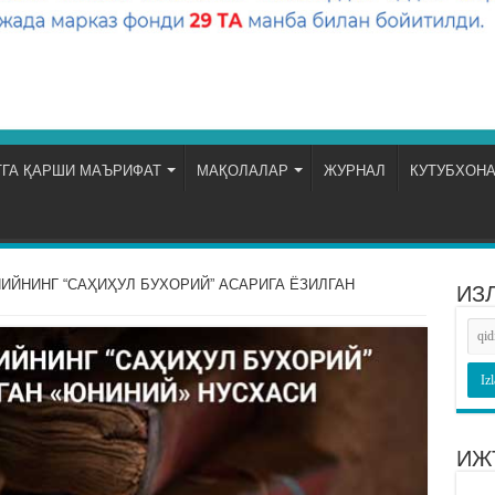
ГА ҚАРШИ МАЪРИФАТ
МАҚОЛАЛАР
ЖУРНАЛ
КУТУБХОН
ЙНИНГ “САҲИҲУЛ БУХОРИЙ” АСАРИГА ЁЗИЛГАН
ИЗ
ИЖ