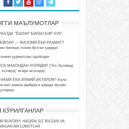
НГГИ МАЪЛУМОТЛАР
КАЗДА “ЁШЛАР БИЛАН БИР КУН”
НОВЛАР — ЖАЗОМИ ЁКИ РАҲМАТ?
ин билиши лозим бўлган ҳақиқат
-онани ҳурматлаш одоблари
ОҲ МАКОНДАН ХОЛИДИР (“Ал-Эътимод
 эътиқод” асари асосида)
НАМИ ЁКИ ИЛМИЙ ИХТИЛОФ? Аҳли
на вал жамоа ақийдаси ҳақида муҳим
унтириш
П КЎРИЛГАНЛАР
M BUXORIY HAQIDA SIZ BILGAN VA
MAGAN MA’LUMOTLAR