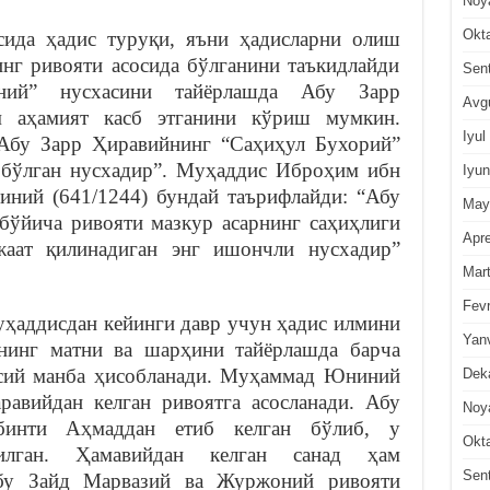
Noy
Okt
ида ҳадис туруқи, яъни ҳадисларни олиш
г ривояти асосида бўлганини таъкидлайди
Sen
иний” нусхасини тайёрлашда Абу Зарр
Avg
 аҳамият касб этганини кўриш мумкин.
Iyul
Абу Зарр Ҳиравийнинг “Саҳиҳул Бухорий”
 бўлган нусхадир”. Муҳаддис Иброҳим ибн
Iyun
ний (641/1244) бундай таърифлайди: “Абу
May
бўйича ривояти мазкур асарнинг саҳиҳлиги
Apre
аат қилинадиган энг ишончли нусхадир”
Mar
Fevr
аддисдан кейинги давр учун ҳадис илмини
Yan
нинг матни ва шарҳини тайёрлашда барча
осий манба ҳисобланади. Муҳаммад Юниний
Dek
авийдан келган ривоятга асосланади. Абу
Noy
бинти Аҳмаддан етиб келган бўлиб, у
Okt
илган. Ҳамавийдан келган санад ҳам
Sen
бу Зайд Марвазий ва Журжоний ривояти