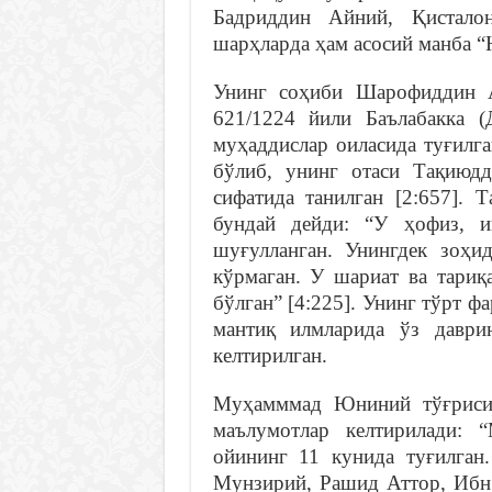
Бадриддин Айний, Қистало
шарҳларда ҳам асосий манба “
Унинг соҳиби Шарофиддин
621/1224 йили Баълабакка 
муҳаддислар оиласида туғилг
бўлиб, унинг отаси Тақиюд
сифатида танилган [2:657].
бундай дейди: “У ҳофиз, 
шуғулланган. Унингдек зоҳи
кўрмаган. У шариат ва тариқ
бўлган” [4:225]. Унинг тўрт ф
мантиқ илмларида ўз даври
келтирилган.
Муҳамммад Юниний тўғрисид
маълумотлар келтирилади:
ойининг 11 кунида туғилган
Мунзирий, Рашид Аттор, Ибн 