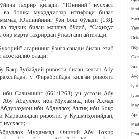
ўйича таҳрир қилади. “Юниний” нусхаси
Mar
 ва бошқа муҳаддислар иттифоқи билан
Fevr
амммад Юнинийнинг ўзи бош бўлади [1:8].
ва тадқиқ билан машғул бўлиб, “Саҳиҳул
Yan
 бир марта таҳрирдан ўтказгани айтилади.
Dek
Noy
хорий” асарининг ўзига санади билан етиб
 асос қилиб олади:
Okt
Sen
у Бакр Зубайдий ривояти билан келган Абу
рахсийдан, у Фирабрийдан қилган ривояти
Avg
Iyul
ибн Салимнинг (661/1263) уч устози Абу
Iyun
), Абу Абдуллоҳ ибн Муҳаммад ибн Аҳмад
May
у Абдураҳмон ибн Абдуллоҳ Аътиқ ибн Боқо
Apre
ти Марвазиядан ривояти, у Кушмиҳонийдан,
т нусхаси;
Mar
 Абдуллоҳ Муҳаммад Юниний Абу Тоҳир
Fevr