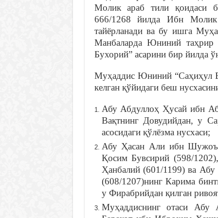
Молик араб тили қоидаси б
666/1268 йилда Ибн Молик
тайёрланади ва бу ишга Муҳ
Манбаларда Юниний таҳрир 
Бухорий” асарини бир йилда ўн
Муҳаддис Юниний “Саҳиҳул Бу
келган қўйидаги беш нусхасини
Абу Абдуллоҳ Ҳусай ибн Аб
Вақтнинг Довудийдан, у Са
асосидаги қўлёзма нусхаси;
Абу Ҳасан Али ибн Шужоъ 
Қосим Бувсирий (598/1202
Ҳанбалий (601/1199) ва Аб
(608/1207)нинг Карима бин
у Фирабрийдан қилган ривоя
Муҳаддиснинг отаси Абу