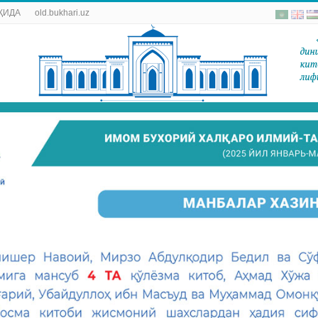
ҚИДА
old.bukhari.uz