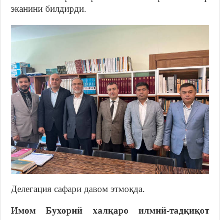
эканини билдирди.
Делегация сафари давом этмоқда.
Имом Бухорий халқаро илмий-
тадқиқот