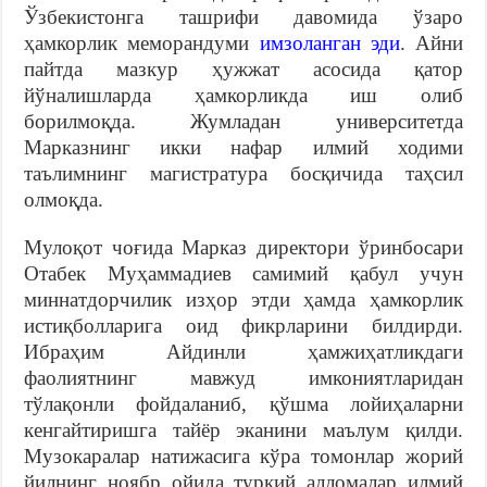
Ўзбекистонга ташрифи давомида ўзаро
ҳамкорлик меморандуми
имзоланган эди
. Айни
пайтда мазкур ҳужжат асосида қатор
йўналишларда ҳамкорликда иш олиб
борилмоқда. Жумладан университетда
Марказнинг икки нафар илмий ходими
таълимнинг магистратура босқичида таҳсил
олмоқда.
Мулоқот чоғида Марказ директори ўринбосари
Отабек Муҳаммадиев самимий қабул учун
миннатдорчилик изҳор этди ҳамда ҳамкорлик
истиқболларига оид фикрларини билдирди.
Ибраҳим Айдинли ҳамжиҳатликдаги
фаолиятнинг мавжуд имкониятларидан
тўлақонли фойдаланиб, қўшма лойиҳаларни
кенгайтиришга тайёр эканини маълум қилди.
Музокаралар натижасига кўра томонлар жорий
йилнинг ноябр ойида туркий алломалар илмий