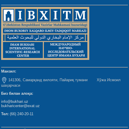
Манзил:
141306, Самарқанд вилояти, Пайариқ тумани Хўжа Исмоил
шаҳарчаси
Биз билан алоқа:
info@bukhari.uz
bukharicenter@exat.uz
Тел:
(66) 240-20-11