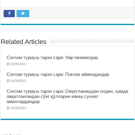
Related Articles
Соғлом турмуш тарзи сари: Умр ғаниматдир
16/08/2021
Соғлом турмуш тарзи сари: Поклик иймондандир
16/08/2021
Соғлом турмуш тарзи сари: Овқатланишдан олдин, ҳамда
овқатлангандан сўнг қўлларни ювиш суннат
амаллардандир
16/08/2021