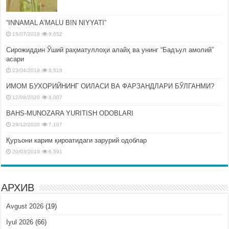
“INNAMAL A’MALU BIN NIYYATI”
15/07/2019
9,652
Сирожиддин Ўший раҳматуллоҳи алайҳ ва унинг “Бадъул амолий”
асари
23/04/2019
8,516
ИМОМ БУХОРИЙНИНГ ОИЛАСИ ВА ФАРЗАНДЛАРИ БЎЛГАНМИ?
12/08/2020
8,007
BAHS-MUNOZARA YURITISH ODOBLARI
29/12/2020
7,107
Қуръони карим қироатидаги зарурий одоблар
20/03/2019
6,591
АРХИВ
Avgust 2026
(19)
Iyul 2026
(66)