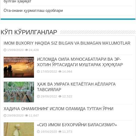
бўлган ҳақиқат
Ота-онани ҳурматлаш одоблари
КЎП КЎРИЛГАНЛАР
IMOM BUXORIY HAQIDA SIZ BILGAN VA BILMAGAN MA’LUMOTLAR
15/09/2020
24,428
ИСЛОМДА ОИЛА МУНОСАБАТЛАРИ ВА ЭР-
ХОТИН ЎРТАСИДАГИ МУШТАРАК ҲУҚУҚЛАР
17/05/2022
14,064
ҲАЖ ВА УМРАГА КЕТАЁТГАН АЁЛЛАРГА
ТАВСИЯЛАР
29/06/2022
12,522
ХАДИЧА ОНАМИЗНИНГ ИСЛОМ ОЛАМИДА ТУТГАН ЎРНИ
29/09/2020
11,647
«СИЗ ИМОМ БУХОРИЙНИ БИЛАСИЗМИ?»
16/04/2020
11,373