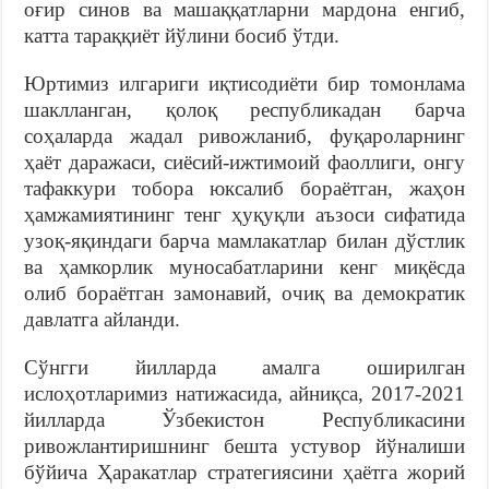
оғир синов ва машаққатларни мардона енгиб,
катта тараққиёт йўлини босиб ўтди.
Юртимиз илгариги иқтисодиёти бир томонлама
шаклланган, қолоқ республикадан барча
соҳаларда жадал ривожланиб, фуқароларнинг
ҳаёт даражаси, сиёсий-ижтимоий фаоллиги, онгу
тафаккури тобора юксалиб бораётган, жаҳон
ҳамжамиятининг тенг ҳуқуқли аъзоси сифатида
узоқ-яқиндаги барча мамлакатлар билан дўстлик
ва ҳамкорлик муносабатларини кенг миқёсда
олиб бораётган замонавий, очиқ ва демократик
давлатга айланди.
Сўнгги йилларда амалга оширилган
ислоҳотларимиз натижасида, айниқса, 2017-2021
йилларда Ўзбекистон Республикасини
ривожлантиришнинг бешта устувор йўналиши
бўйича Ҳаракатлар стратегиясини ҳаётга жорий