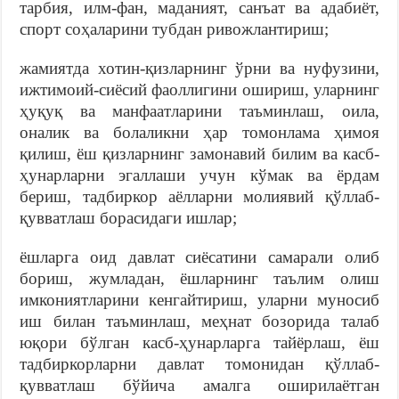
тарбия, илм-фан, маданият, санъат ва адабиёт,
спорт соҳаларини тубдан ривожлантириш;
жамиятда хотин-қизларнинг ўрни ва нуфузини,
ижтимоий-сиёсий фаоллигини ошириш, уларнинг
ҳуқуқ ва манфаатларини таъминлаш, оила,
оналик ва болаликни ҳар томонлама ҳимоя
қилиш, ёш қизларнинг замонавий билим ва касб-
ҳунарларни эгаллаши учун кўмак ва ёрдам
бериш, тадбиркор аёлларни молиявий қўллаб-
қувватлаш борасидаги ишлар;
ёшларга оид давлат сиёсатини самарали олиб
бориш, жумладан, ёшларнинг таълим олиш
имкониятларини кенгайтириш, уларни муносиб
иш билан таъминлаш, меҳнат бозорида талаб
юқори бўлган касб-ҳунарларга тайёрлаш, ёш
тадбиркорларни давлат томонидан қўллаб-
қувватлаш бўйича амалга оширилаётган