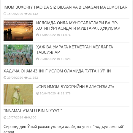
IMOM BUXORIY HAQIDA SIZ BILGAN VA BILMAGAN MA’LUMOTLAR
15/09/2020
24,442
ИСЛОМДА ОИЛА МУНОСАБАТЛАРИ ВА ЭР-
ХОТИН ЎРТАСИДАГИ МУШТАРАК ҲУҚУҚЛАР
17/05/2022
14,074
ҲАЖ ВА УМРАГА КЕТАЁТГАН АЁЛЛАРГА
ТАВСИЯЛАР
29/06/2022
12,528
ХАДИЧА ОНАМИЗНИНГ ИСЛОМ ОЛАМИДА ТУТГАН ЎРНИ
29/09/2020
11,652
«СИЗ ИМОМ БУХОРИЙНИ БИЛАСИЗМИ?»
16/04/2020
11,379
“INNAMAL A’MALU BIN NIYYATI”
15/07/2019
9,660
Сирожиддин Ўший раҳматуллоҳи алайҳ ва унинг “Бадъул амолий”
асари