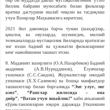
бир ой муддатда давлат мустақиллигининг ўттиз
йиллик байрами муносабати билан фильмлар
яратиш дастурини ишлаб чиқсин ва тасдиқлаш
учун Вазирлар Маҳкамасига киритсин;
2021 йил давомида барча туман (шаҳар)лар,
қишлоқ ва овулларда, шунингдек, миллий
телеканалларда мустақиллик йилларида яратилган
энг яхши бадиий ва ҳужжатли фильмларнинг
кенг намойишини ташкил этсин.
8. Маданият вазирлиги (О.А.Назарбеков) Бадиий
академия (А.В.Нуриддинов), Ёзувчилар
уюшмаси (С.С.Саидов), Журналистлар ижодий
уюшмаси (Х.Х.Салимов) ва бошқа манфаатдор
ташкилотлар билан биргаликда
“Энг улуғ, энг
азиз”
,
“Ранглар жилосида – она
диёр”
,
“Ватан учун яшайлик!”
каби анъанавий
кўрик-танловларни юқори даражада ўтказишни