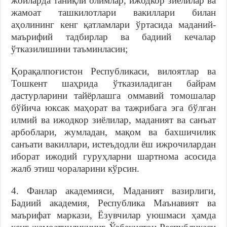
жойларда таниқли олимлар, ижодкор зиёлилар ва
жамоат ташкилотлари вакиллари билан
аҳолининг кенг қатламлари ўртасида маданий-
маърифий тадбирлар ва бадиий кечалар
ўтказилишини таъминласин;
Қорақалпоғистон Республикаси, вилоятлар ва
Тошкент шаҳрида ўтказиладиган байрам
дастурларини тайёрлашга оммавий томошалар
бўйича юксак маҳорат ва тажрибага эга бўлган
илмий ва ижодкор зиёлилар, маданият ва санъат
арбоблари, жумладан, мақом ва бахшичилик
санъати вакиллари, истеъдодли ёш ижрочилардан
иборат ижодий гуруҳларни шартнома асосида
жалб этиш чораларини кўрсин.
4. Фанлар академияси, Маданият вазирлиги,
Бадиий академия, Республика Маънавият ва
маърифат маркази, Ёзувчилар уюшмаси ҳамда