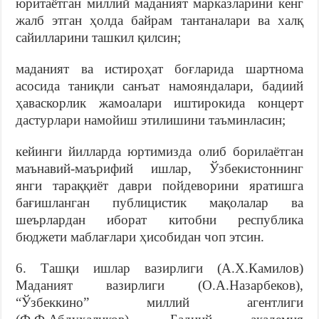
юритаётган миллий маданият марказларини кенг
жалб этган ҳолда байрам тантаналари ва халқ
сайилларини ташкил қилсин;
маданият ва истироҳат боғларида шартнома
асосида таниқли санъат намояндалари, бадиий
ҳаваскорлик жамоалари иштирокида концерт
дастурлари намойиш этилишини таъминласин;
кейинги йилларда юртимизда олиб борилаётган
маънавий-маърифий ишлар, Ўзбекистоннинг
янги тараққиёт даври пойдеворини яратишга
бағишланган публицистик мақолалар ва
шеърлардан иборат китобни республика
бюджети маблағлари ҳисобидан чоп этсин.
6. Ташқи ишлар вазирлиги (А.Х.Камилов)
Маданият вазирлиги (О.А.Назарбеков),
“Ўзбеккино” миллий агентлиги