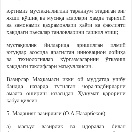
юртимиз мустақиллигини тараннум этадиган энг
яхши қўшиқ ва мусиқа асарлари ҳамда тарихий
ва замонамиз қаҳрамонлари ҳаёти ва фаолияти
ҳақидаги пьесалар танловларини ташкил этиш;
мустақиллик йилларида эришилган илмий
ютуқлар асосида яратилган инновацион лойиҳа
ва технологиялар кўргазмаларини ўтказиш
ҳақидаги таклифлари маъқуллансин.
Вазирлар Маҳкамаси икки ой муддатда ушбу
бандда назарда тутилган чора-тадбирларни
амалга ошириш юзасидан Ҳукумат қарорини
қабул қилсин.
5. Маданият вазирлиги (О.А.Назарбеков):
а) масъул вазирлик ва идоралар билан