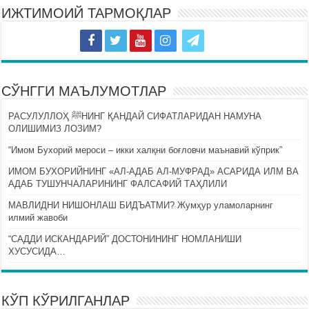
ИЖТИМОИЙ ТАРМОҚЛАР
СЎНГГИ МАЪЛУМОТЛАР
РАСУЛУЛЛОҲ ﷺНИНГ ҚАНДАЙ СИФАТЛАРИДАН НАМУНА
ОЛИШИМИЗ ЛОЗИМ?
“Имом Бухорий мероси – икки халқни боғловчи маънавий кўприк”
ИМОМ БУХОРИЙНИНГ «АЛ-АДАБ АЛ-МУФРАД» АСАРИДА ИЛМ ВА
АДАБ ТУШУНЧАЛАРИНИНГ ФАЛСАФИЙ ТАҲЛИЛИ
МАВЛИДНИ НИШОНЛАШ БИДЪАТМИ? Жумҳур уламоларнинг
илмий жавоби
“САДДИ ИСКАНДАРИЙ” ДОСТОНИНИНГ НОМЛАНИШИ
ХУСУСИДА…
КЎП КЎРИЛГАНЛАР