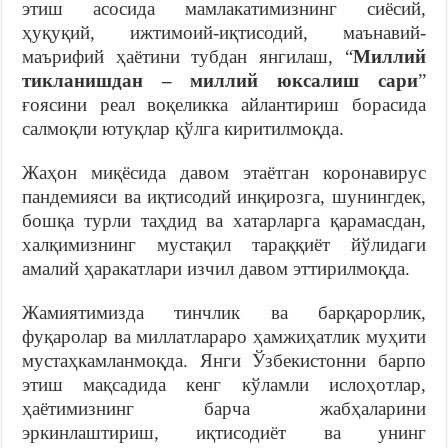
этиш асосида мамлакатимизнинг сиёсий,
ҳуқуқий, ижтимоий-иқтисодий, маънавий-
маърифий ҳаётини тубдан янгилаш, “
Миллий
тикланишдан – миллий юксалиш сари
”
ғоясини реал воқеликка айлантириш борасида
салмоқли ютуқлар қўлга киритилмоқда.
Жаҳон миқёсида давом этаётган коронавирус
пандемияси ва иқтисодий инқирозга, шунингдек,
бошқа турли таҳдид ва хатарларга қарамасдан,
халқимизнинг мустақил тараққиёт йўлидаги
амалий ҳаракатлари изчил давом эттирилмоқда.
Жамиятимизда тинчлик ва барқарорлик,
фуқаролар ва миллатлараро ҳамжиҳатлик муҳити
мустаҳкамланмоқда. Янги Ўзбекистонни барпо
этиш мақсадида кенг кўламли ислоҳотлар,
ҳаётимизнинг барча жабҳаларини
эркинлаштириш, иқтисодиёт ва унинг