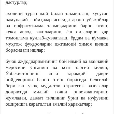
дастурлар;
аҳолини турар жой билан таъминлаш, хусусан
намунавий лойиҳалар асосида арзон уй-жойлар
ва инфратузилма тармоқларини барпо этиш,
кекса авлод вакилларини, ёш оилаларни ҳар
томонлама қўллаб-қувватлаш, ёрдам ва кўмакка
муҳтож фуқароларни ижтимоий ҳимоя қилиш
борасидаги ишлар;
буюк аждодларимизнинг бой илмий ва маънавий
меросини ўрганиш ва кенг тарғиб қилиш,
Ўзбекистоннинг янги тараққиёт даври
пойдеворини барпо этиш борасида белгилаб
берилган узоқ муддатли стратегик вазифалар
доирасида миллий ғояни ривожлантириш,
жумладан, давлат тилининг ўрни ва нуфузини
оширишга қаратилган амалий ҳаракатлар;