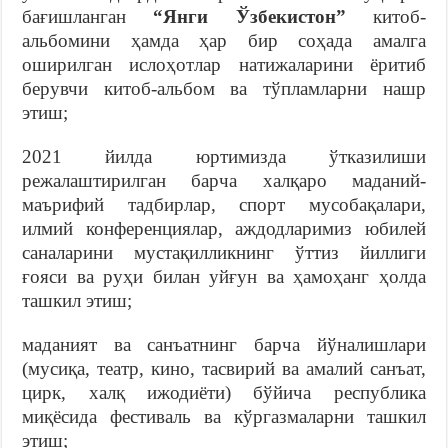
бағишланган
“Янги Ўзбекистон”
китоб-
альбомини ҳамда ҳар бир соҳада амалга
оширилган ислоҳотлар натижаларини ёритиб
берувчи китоб-альбом ва тўпламларни нашр
этиш;
2021 йилда юртимизда ўтказилиши
режалаштирилган барча халқаро маданий-
маърифий тадбирлар, спорт мусобақалари,
илмий конференциялар, аждодларимиз юбилей
саналарини мустақилликнинг ўттиз йиллиги
ғояси ва руҳи билан уйғун ва ҳамоҳанг ҳолда
ташкил этиш;
маданият ва санъатнинг барча йўналишлари
(мусиқа, театр, кино, тасвирий ва амалий санъат,
цирк, халқ ижодиёти) бўйича республика
миқёсида фестиваль ва кўргазмаларни ташкил
этиш;