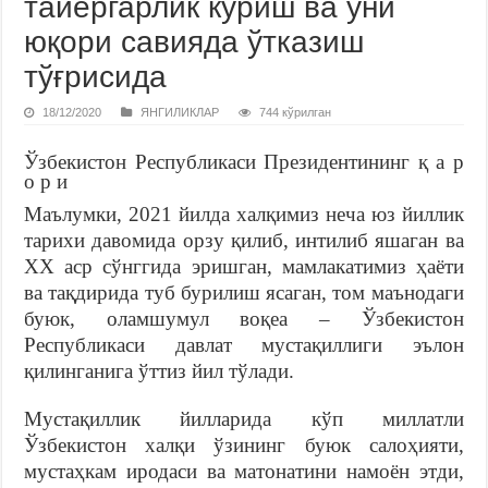
тайёргарлик кўриш ва уни
юқори савияда ўтказиш
тўғрисида
18/12/2020
ЯНГИЛИКЛАР
744 кўрилган
Ўзбекистон Республикаси Президентининг қ а р
о р и
Маълумки, 2021 йилда халқимиз неча юз йиллик
тарихи давомида орзу қилиб, интилиб яшаган ва
ХХ аср сўнггида эришган, мамлакатимиз ҳаёти
ва тақдирида туб бурилиш ясаган, том маънодаги
буюк, оламшумул воқеа – Ўзбекистон
Республикаси давлат мустақиллиги эълон
қилинганига ўттиз йил тўлади.
Мустақиллик йилларида кўп миллатли
Ўзбекистон халқи ўзининг буюк салоҳияти,
мустаҳкам иродаси ва матонатини намоён этди,