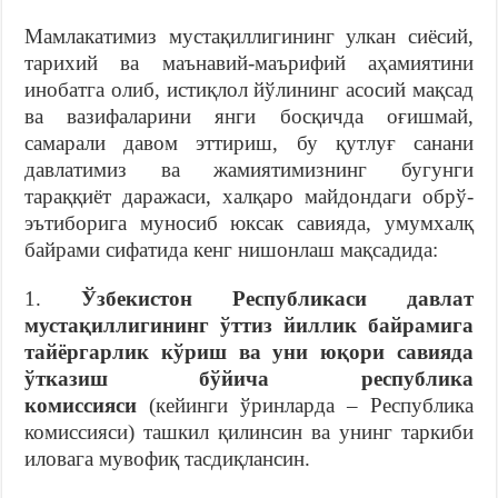
Мамлакатимиз мустақиллигининг улкан сиёсий,
тарихий ва маънавий-маърифий аҳамиятини
инобатга олиб, истиқлол йўлининг асосий мақсад
ва вазифаларини янги босқичда оғишмай,
самарали давом эттириш, бу қутлуғ санани
давлатимиз ва жамиятимизнинг бугунги
тараққиёт даражаси, халқаро майдондаги обрў-
эътиборига муносиб юксак савияда, умумхалқ
байрами сифатида кенг нишонлаш мақсадида:
1.
Ўзбекистон Республикаси
давлат
мустақиллигининг ўттиз йиллик байрамига
тайёргарлик кўриш ва уни юқори савияда
ўтказиш бўйича республика
комиссияси
(кейинги ўринларда – Республика
комиссияси) ташкил қилинсин ва унинг таркиби
иловага мувофиқ тасдиқлансин.