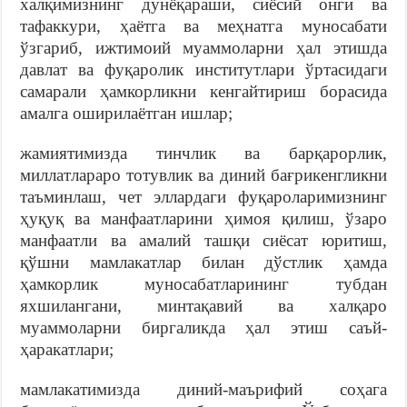
халқимизнинг дунёқараши, сиёсий онги ва
тафаккури, ҳаётга ва меҳнатга муносабати
ўзгариб, ижтимоий муаммоларни ҳал этишда
давлат ва фуқаролик институтлари ўртасидаги
самарали ҳамкорликни кенгайтириш борасида
амалга оширилаётган ишлар;
жамиятимизда тинчлик ва барқарорлик,
миллатлараро тотувлик ва диний бағрикенгликни
таъминлаш, чет эллардаги фуқароларимизнинг
ҳуқуқ ва манфаатларини ҳимоя қилиш, ўзаро
манфаатли ва амалий ташқи сиёсат юритиш,
қўшни мамлакатлар билан дўстлик ҳамда
ҳамкорлик муносабатларининг тубдан
яхшилангани, минтақавий ва халқаро
муаммоларни биргаликда ҳал этиш саъй-
ҳаракатлари;
мамлакатимизда диний-маърифий соҳага