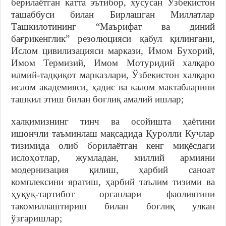
берилаётган катта эътибор, хусусан Ўзбекистон
ташаббуси билан Бирлашган Миллатлар
Ташкилотининг “Маърифат ва диний
бағрикенглик” резолюцияси қабул қилингани,
Ислом цивилизацияси маркази, Имом Бухорий,
Имом Термизий, Имом Мотуридий халқаро
илмий-тадқиқот марказлари, Ўзбекистон халқаро
ислом академияси, ҳадис ва калом мактабларини
ташкил этиш билан боғлиқ амалий ишлар;
халқимизнинг тинч ва осойишта ҳаётини
ишончли таъминлаш мақсадида Қуролли Кучлар
тизимида олиб борилаётган кенг миқёсдаги
ислоҳотлар, жумладан, миллий армияни
модернизация қилиш, ҳарбий саноат
комплексини яратиш, ҳарбий таълим тизими ва
ҳуқуқ-тартибот органлари фаолиятини
такомиллаштириш билан боғлиқ улкан
ўзгаришлар;