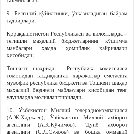
таъминласин.
9. Белгилаб қўйилсинки, ўтказиладиган байрам
тадбирлари:
Қорақалпоғистон Республикаси ва вилоятларда –
тегишли маҳаллий бюджетларнинг қўшимча
манбалари ҳамда ҳомийлик хайриялари
ҳисобидан;
Тошкент шаҳрида – Республика комиссияси
томонидан тасдиқланган харажатлар сметасига
мувофиқ республика бюджети ва Тошкент шаҳар
маҳаллий бюджети маблағлари ҳисобидан тенг
улушларда молиялаштирилади.
10. Ўзбекистон Миллий телерадиокомпанияси
(А.Ж.Хаджаев), Ўзбекистон Миллий ахборот
агентлиги (А.К.Кўчимов), “Дунё” ахборот
агентлиги (С.Л.Суяров) ва бошқа оммавий