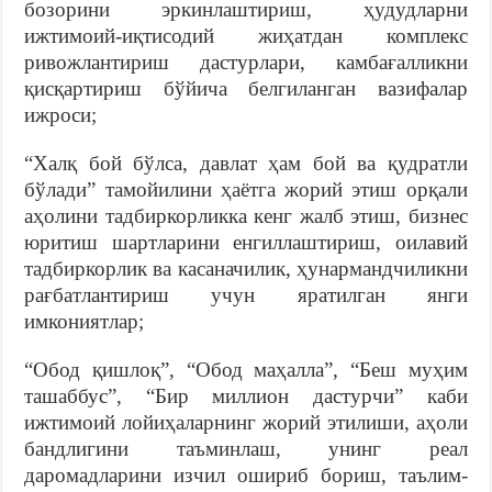
бозорини эркинлаштириш, ҳудудларни
ижтимоий-иқтисодий жиҳатдан комплекс
ривожлантириш дастурлари, камбағалликни
қисқартириш бўйича белгиланган вазифалар
ижроси;
“Халқ бой бўлса, давлат ҳам бой ва қудратли
бўлади” тамойилини ҳаётга жорий этиш орқали
аҳолини тадбиркорликка кенг жалб этиш, бизнес
юритиш шартларини енгиллаштириш, оилавий
тадбиркорлик ва касаначилик, ҳунармандчиликни
рағбатлантириш учун яратилган янги
имкониятлар;
“Обод қишлоқ”, “Обод маҳалла”, “Беш муҳим
ташаббус”, “Бир миллион дастурчи” каби
ижтимоий лойиҳаларнинг жорий этилиши, аҳоли
бандлигини таъминлаш, унинг реал
даромадларини изчил ошириб бориш, таълим-