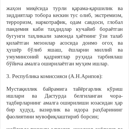
жаҳон миқёсида турли қарама-қаршилик ва
зиддиятлар тобора кескин тус олиб, экстремизм,
терроризм, наркотрафик, одам савдоси, глобал
пандемия каби таҳдидлар кучайиб бораётган
бугунги таҳликали замонда ҳаётнинг ўзи талаб
қилаётган мезонлар асосида доимо огоҳ ва
ҳушёр бўлиб яшаш, ёшларни миллий ва
умуминсоний қадриятлар руҳида тарбиялаш
бўйича амалга оширилаётган муҳим ишлар.
3. Республика комиссияси (А.Н.Арипов):
Мустақиллик байрамига тайёргарлик кўриш
ишлари ва Дастурда белгиланган чора-
тадбирларнинг амалга оширилиши юзасидан ҳар
бир ҳудуд, вазирлик ва идора раҳбарининг
фаолиятини мувофиқлаштириб борсин;