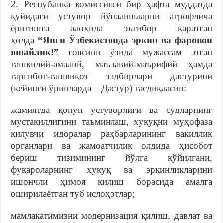
2. Республика комиссияси бир ҳафта муддатда
қуйидаги устувор йўналишларни атрофлича
ёритишга алоҳида
эътибор қаратган
ҳолда
“Янги Ўзбекистонда эркин ва фаровон
яшайлик!”
ғоясини ўзида мужассам этган
ташкилий-амалий, маънавий-маърифий ҳамда
тарғибот-ташвиқот тадбирлари дастурини
(кейинги ўринларда – Дастур) тасдиқласин:
жамиятда қонун устуворлиги ва судларнинг
мустақиллигини таъминлаш, ҳуқуқни муҳофаза
қилувчи идоралар раҳбарларининг вакиллик
органлари ва жамоатчилик олдида ҳисобот
бериш тизимининг йўлга қўйилгани,
фуқароларнинг ҳуқуқ ва эркинликларини
ишончли ҳимоя қилиш борасида амалга
оширилаётган туб ислоҳотлар;
мамлакатимизни модернизация қилиш, давлат ва