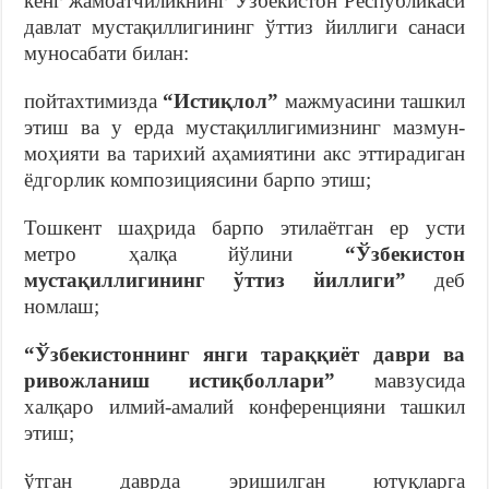
кенг жамоатчиликнинг Ўзбекистон Республикаси
давлат мустақиллигининг ўттиз йиллиги санаси
муносабати билан:
пойтахтимизда
“Истиқлол”
мажмуасини ташкил
этиш ва у ерда мустақиллигимизнинг мазмун-
моҳияти ва тарихий аҳамиятини акс эттирадиган
ёдгорлик композициясини барпо этиш;
Тошкент шаҳрида барпо этилаётган ер усти
метро ҳалқа йўлини
“Ўзбекистон
мустақиллигининг ўттиз йиллиги”
деб
номлаш;
“Ўзбекистоннинг янги тараққиёт даври ва
ривожланиш истиқболлари”
мавзусида
халқаро илмий-амалий конференцияни ташкил
этиш;
ўтган даврда эришилган ютуқларга