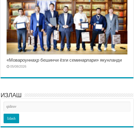
«Мовароуннаҳр бешинчи ёзги семинарлари» якунланди
05/08/2026
ИЗЛАШ