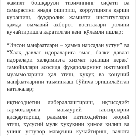
жамият бошқаруви тизимининг сифати ва
самарасини янада ошириш, коррупцияга қарши
курашиш, фуқаролик жамияти институтлари
ҳамда оммавий ахборот воситалари ролини
кучайтиришга қаратилган кенг кўламли ишлар;
“Инсон манфаатлари – ҳамма нарсадан устун” ва
“Халқ давлат идораларига эмас, балки давлат
идоралари халқимизга хизмат қилиши керак”
тамойиллари асосида фуқароларнинг ижтимоий
муаммоларини ҳал этиш, ҳуқуқ ва қонуний
манфаатларини таъминлаш бўйича эришилаётган
натижалар;
иқтисодиётни либераллаштириш, иқтисодиёт
тармоқларига маъмурий таъсирларни
қисқартириш, рақамли иқтисодиётни жорий
этиш, хусусий мулк ҳуқуқини ҳимоя қилиш ва
унинг устувор мавқеини кучайтириш, валюта