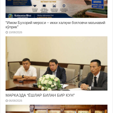
“Имом Бухорий мероси – икки халқни боғловчи маънавий
кўприк”
10/08/2026
МАРКАЗДА “ЁШЛАР БИЛАН БИР КУН”
06/08/2026