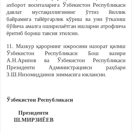
ахборот воситаларига Ўзбекистон Республикаси
давлат мустақиллигининг ўттиз йиллик
байрамига тайёргарлик кўриш ва уни ўтказиш
бўйича амалга оширилаётган ишларни атрофлича
ёритиб бориш тавсия этилсин.
11. Мазкур қарорнинг ижросини назорат қилиш
Ўзбекистон Республикаси Бош вазири
А.Н.Арипов ва Ўзбекистон Республикаси
Президенти Администрацияси раҳбари
З.Ш.Низомиддинов зиммасига юклансин.
Ўзбекистон Республикаси
Президенти
Ш.МИРЗИЁЕВ