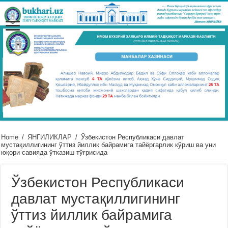
Home
/
ЯНГИЛИКЛАР
/
Ўзбекистон Республикаси давлат
мустақиллигининг ўттиз йиллик байрамига тайёргарлик кўриш ва уни
юқори савияда ўтказиш тўғрисида
Ўзбекистон Республикаси
давлат мустақиллигининг
ўттиз йиллик байрамига