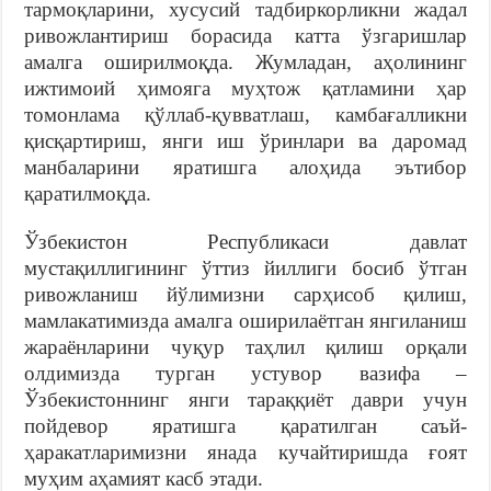
тармоқларини, хусусий тадбиркорликни жадал
ривожлантириш борасида катта ўзгаришлар
амалга оширилмоқда. Жумладан, аҳолининг
ижтимоий ҳимояга муҳтож қатламини ҳар
томонлама қўллаб-қувватлаш, камбағалликни
қисқартириш, янги иш ўринлари ва даромад
манбаларини яратишга алоҳида эътибор
қаратилмоқда.
Ўзбекистон Республикаси давлат
мустақиллигининг ўттиз йиллиги босиб ўтган
ривожланиш йўлимизни сарҳисоб қилиш,
мамлакатимизда амалга оширилаётган янгиланиш
жараёнларини чуқур таҳлил қилиш орқали
олдимизда турган устувор вазифа –
Ўзбекистоннинг янги тараққиёт даври учун
пойдевор яратишга қаратилган саъй-
ҳаракатларимизни янада кучайтиришда ғоят
муҳим аҳамият касб этади.