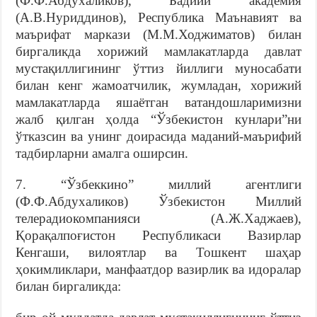
(Ф.Ф.Абдухаликов), Бадиий академия
(А.В.Нуриддинов), Республика Маънавият ва
маърифат маркази (М.М.Ходжиматов) билан
биргаликда хорижий мамлакатларда давлат
мустақиллигининг ўттиз йиллиги муносабати
билан кенг жамоатчилик, жумладан, хорижий
мамлакатларда яшаётган ватандошларимизни
жалб қилган ҳолда “Ўзбекистон кунлари”ни
ўтказсин ва унинг доирасида маданий-маърифий
тадбирларни амалга оширсин.
7. “Ўзбеккино” миллий агентлиги
(Ф.Ф.Абдухаликов) Ўзбекистон Миллий
телерадиокомпанияси (А.Ж.Хаджаев),
Қорақалпоғистон Республикаси Вазирлар
Кенгаши, вилоятлар ва Тошкент шаҳар
ҳокимликлари, манфаатдор вазирлик ва идоралар
билан биргаликда: