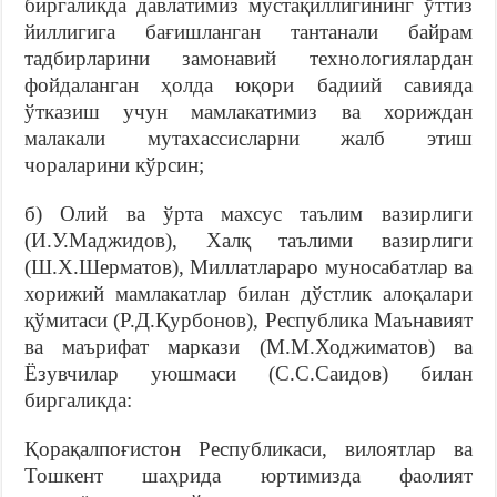
биргаликда давлатимиз мустақиллигининг ўттиз
йиллигига бағишланган тантанали байрам
тадбирларини замонавий технологиялардан
фойдаланган ҳолда юқори бадиий савияда
ўтказиш учун мамлакатимиз ва хориждан
малакали мутахассисларни жалб этиш
чораларини кўрсин;
б) Олий ва ўрта махсус таълим вазирлиги
(И.У.Маджидов), Халқ таълими вазирлиги
(Ш.Х.Шерматов), Миллатлараро муносабатлар ва
хорижий мамлакатлар билан дўстлик алоқалари
қўмитаси (Р.Д.Қурбонов), Республика Маънавият
ва маърифат маркази (М.М.Ходжиматов) ва
Ёзувчилар уюшмаси (С.С.Саидов) билан
биргаликда:
Қорақалпоғистон Республикаси, вилоятлар ва
Тошкент шаҳрида юртимизда фаолият