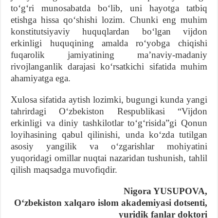
to‘g‘ri munosabatda bo‘lib, uni hayotga tatbiq
etishga hissa qo‘shishi lozim. Chunki eng muhim
konstitutsiyaviy huquqlardan bo‘lgan vijdon
erkinligi huquqining amalda ro‘yobga chiqishi
fuqarolik jamiyatining ma’naviy-madaniy
rivojlanganlik darajasi ko‘rsatkichi sifatida muhim
ahamiyatga ega.
Xulosa sifatida aytish lozimki, bugungi kunda yangi
tahrirdagi O‘zbekiston Respublikasi “Vijdon
erkinligi va diniy tashkilotlar to‘g‘risida”gi Qonun
loyihasining qabul qilinishi, unda ko‘zda tutilgan
asosiy yangilik va o‘zgarishlar mohiyatini
yuqoridagi omillar nuqtai nazaridan tushunish, tahlil
qilish maqsadga muvofiqdir.
Nigora YUSUPOVA,
O‘zbekiston xalqaro islom akademiyasi dotsenti,
yuridik fanlar doktori