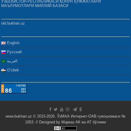
ЎЗБЕКИСТОН РЕСПУБЛИКАСИ ҚОНУН ҲУЖЖАТЛАРИ
МАЪЛУМОТЛАРИ МИЛЛИЙ БАЗАСИ
old.bukhari.uz
English
Русский
العربية
Oʻzbek
www.bukhari.uz © 2015-2026. ЎзМАА Интернет-ОАВ гувоҳномаси №
1053. // Designed by
Марказ АК ва АТ бўлими