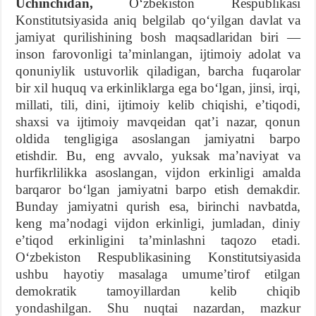
Uchinchidan,
O‘zbekiston Respublikasi
Konstitutsiyasida aniq belgilab qo‘yilgan davlat va
jamiyat qurilishining bosh maqsadlaridan biri —
inson farovonligi ta’minlangan, ijtimoiy adolat va
qonuniylik ustuvorlik qiladigan, barcha fuqarolar
bir xil huquq va erkinliklarga ega bo‘lgan, jinsi, irqi,
millati, tili, dini, ijtimoiy kelib chiqishi, e’tiqodi,
shaxsi va ijtimoiy mavqeidan qat’i nazar, qonun
oldida tengligiga asoslangan jamiyatni barpo
etishdir. Bu, eng avvalo, yuksak ma’naviyat va
hurfikrlilikka asoslangan, vijdon erkinligi amalda
barqaror bo‘lgan jamiyatni barpo etish demakdir.
Bunday jamiyatni qurish esa, birinchi navbatda,
keng ma’nodagi vijdon erkinligi, jumladan, diniy
e’tiqod erkinligini ta’minlashni taqozo etadi.
O‘zbekiston Respublikasining Konstitutsiyasida
ushbu hayotiy masalaga umume’tirof etilgan
demokratik tamoyillardan kelib chiqib
yondashilgan. Shu nuqtai nazardan, mazkur