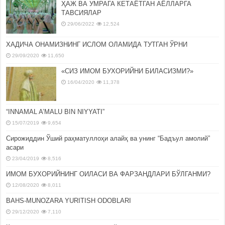
ҲАЖ ВА УМРАГА КЕТАЁТГАН АЁЛЛАРГА
ТАВСИЯЛАР
29/06/2022
12,524
ХАДИЧА ОНАМИЗНИНГ ИСЛОМ ОЛАМИДА ТУТГАН ЎРНИ
29/09/2020
11,650
«СИЗ ИМОМ БУХОРИЙНИ БИЛАСИЗМИ?»
16/04/2020
11,378
“INNAMAL A’MALU BIN NIYYATI”
15/07/2019
9,654
Сирожиддин Ўший раҳматуллоҳи алайҳ ва унинг “Бадъул амолий”
асари
23/04/2019
8,516
ИМОМ БУХОРИЙНИНГ ОИЛАСИ ВА ФАРЗАНДЛАРИ БЎЛГАНМИ?
12/08/2020
8,011
BAHS-MUNOZARA YURITISH ODOBLARI
29/12/2020
7,110