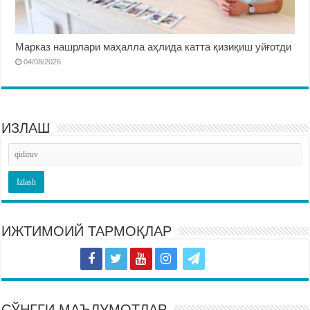
Марказ нашрлари маҳалла аҳлида катта қизиқиш уйғотди
04/08/2026
ИЗЛАШ
ИЖТИМОИЙ ТАРМОҚЛАР
СЎНГГИ МАЪЛУМОТЛАР