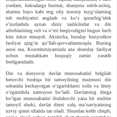
yordam, keksalarga hurmat, sharqona odob-axloq,
sharmu hayo kabi eng oliy insoniy tuyg‘ularning
tub mohiyatini anglash va ko‘z qorachig‘idek
e’zozlashda aynan diniy tashkilotlar va din
arboblarining roli va o‘rni beqiyosligini bugun hech
kim inkor etmaydi. Aksincha, bunday bunyodkor
faoliyat qizg‘in qo‘llab-quvvatlanmoqda. Buning
asosi esa, Konstitutsiyamizda ana shunday faoliyat
uchun mustahkam huquqiy zamin yaratib
berilganidadir.
Din va dunyoviy davlat munosabatini belgilab
beruvchi boshqa bir tamoyilning mazmuni din
sohasida kechayotgan o‘zgarishlarni xolis va ilmiy
o‘rganishda namoyon bo‘ladi. Davlatning dinga
bo‘lgan munosabatini ifodalovchi yana bir muhim
tamoyil shuki, davlat dinni xalq ma’naviyatining
uzviy qismi sifatida tan oladi. Shundan kelib chiqib,