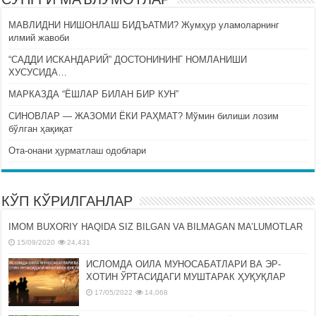
МАВЛИДНИ НИШОНЛАШ БИДЪАТМИ? Жумҳур уламоларнинг
илмий жавоби
“САДДИ ИСКАНДАРИЙ” ДОСТОНИНИНГ НОМЛАНИШИ
ХУСУСИДА…
МАРКАЗДА “ЁШЛАР БИЛАН БИР КУН”
СИНОВЛАР — ЖАЗОМИ ЁКИ РАҲМАТ? Мўмин билиши лозим
бўлган ҳақиқат
Ота-онани ҳурматлаш одоблари
КЎП КЎРИЛГАНЛАР
IMOM BUXORIY HAQIDA SIZ BILGAN VA BILMAGAN MA’LUMOTLAR
15/09/2020
24,431
ИСЛОМДА ОИЛА МУНОСАБАТЛАРИ ВА ЭР-
ХОТИН ЎРТАСИДАГИ МУШТАРАК ҲУҚУҚЛАР
17/05/2022
14,068