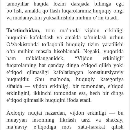
tamoyillar haqida lozim darajada bilimga ega
bo‘lish, amalda qo‘llash fuqarolarimiz huquqiy ongi
va madaniyatini yuksaltirishda muhim o‘rin tutadi.
To‘rtinchidan,
tom ma’noda vijdon erkinligi
huquqini kafolatlash va amalda ta’minlash uchun
O‘zbekistonda to‘laqonli huquqiy tizim yaratilishi
o‘ta muhim masala hisoblanadi. Negaki, yuqorida
ham ta’kidlanganidek, “Vijdon erkinligi”
fuqarolarning har qanday dinga e’tiqod qilish yoki
e’tiqod qilmasligi kafolatlangan konstitutsiyaviy
huquqidir. Shu ma’noda, huquqiy kategoriya
sifatida — vijdon erkinligi, bir tomondan, e’tiqod
erkinligini, ikkinchi tomondan esa, hech bir dinga
e’tiqod qilmaslik huquqini ifoda etadi.
Axloqiy nuqtai nazardan, vijdon erkinligi — bu
muayyan insonning fikrlash tarzi va shaxsiy,
ma’naviy e’tiqodiga mos xatti-harakat qilish