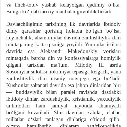
va tinch-totuv yashab kelayotgan qadimiy o‘lka.
Bunga ko‘plab tarixiy manbalar guvohlik beradi.
Davlatchiligimiz tarixining ilk davrlarida ibtidoiy
diniy qarashlar qorishiq holatda bo‘lgan bo‘lsa,
keyinchalik, ahamoniylar davrida zardushtiylik dini
mintaqaning katta qismiga yoyildi. Yunonlar istilosi
davrida esa Aleksandr Makedonskiy vorislari
mintaqada barcha din va konfessiyalarga homiylik
qilgani tarixdan ma’lum. Milodiy III asrda
Sosoniylar sulolasi hokimiyat tepasiga kelgach, yana
zardushtiylik dini rasmiy mavqega ega bo‘ladi.
Kushonlar saltanati davrida esa jahon dinlaridan biri
— buddaviylik bilan paralel ravishda dastlabki
ibtidoiy dinlar, zardushtiylik, xristianlik, yaxudiylik
ta’limotlari ham jamiyat hayotida ahamiyatli
bo‘lgani kuzatiladi. Shu davrdan xalqlar, elatlar,
millatlar o‘zlari tanlagan dinlariga e’tiqod qilib,
o‘zaro hamjihatlik, dinlararo bag‘rikenglikda