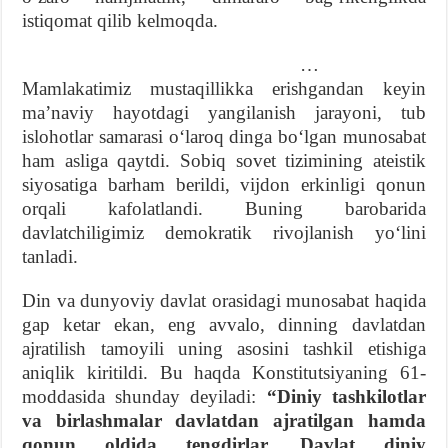
istiqomat qilib kelmoqda.
…
Mamlakatimiz mustaqillikka erishgandan keyin
ma’naviy hayotdagi yangilanish jarayoni, tub
islohotlar samarasi o‘laroq dinga bo‘lgan munosabat
ham asliga qaytdi. Sobiq sovet tizimining ateistik
siyosatiga barham berildi, vijdon erkinligi qonun
orqali kafolatlandi. Buning barobarida
davlatchiligimiz demokratik rivojlanish yo‘lini
tanladi.
Din va dunyoviy davlat orasidagi munosabat haqida
gap ketar ekan, eng avvalo, dinning davlatdan
ajratilish tamoyili uning asosini tashkil etishiga
aniqlik kiritildi. Bu haqda Konstitutsiyaning 61-
moddasida shunday deyiladi:
“Diniy tashkilotlar
va birlashmalar davlatdan ajratilgan hamda
qonun oldida tengdirlar. Davlat diniy