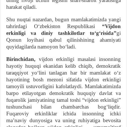
uning rivoji uchun tegishli shart-sharoit yaratishga
harakat qiladi.
Shu nuqtai nazardan, bugun mamlakatimizda yangi
tahrirdagi O‘zbekiston Respublikasi
“Vijdon
erkinligi va diniy tashkilotlar to‘g‘risida”
gi
Qonun loyihasi qabul qilinishining ahamiyati
quyidagilarda namoyon bo‘ladi.
Birinchidan,
vijdon erkinligi masalasi insonning
hayotiy huquqi ekanidan kelib chiqib, demokratik
taraqqiyot yo‘lini tanlagan har bir mamlakat o‘z
hayotining bosh mezoni sifatida vijdon erkinligi
tamoyili ustuvorligini kafolatlaydi. Mamlakatimizda
barpo etilayotgan demokratik huquqiy davlat va
fuqarolik jamiyatining tamal toshi “vijdon erkinligi”
tushunchasi bilan chambarchas bog‘liqdir.
Fuqaroviy erkinliklar ichida insonning ichki
ma’naviy dunyosiga va uning ruhiyatiga bevosita