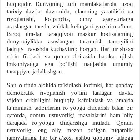
huquqidir. Dunyoning turli mamlakatlarida, uzoq
tarixiy davrlar davomida, olamning yaratilishi va
rivojlanishi, ko‘pincha, diniy tasavvurlarga
asoslangan tarzda izohlab kelingani yaxshi ma’lum.
Biroq ilm-fan taraqqiyoti mazkur hodisalarning
dunyoviylikka asoslangan tushunish tamoyilini
tadrijiy ravishda kuchaytirib borgan. Har bir shaxs
erkin fikrlash va qonun doirasida harakat qilish
imkoniyatiga ega bo‘lishi natijasida umumiy
taraqqiyot jadallashgan.
Shu o‘rinda alohida ta’kidlash lozimki, har qanday
demokratik rivojlanish yo‘lini tanlagan davlat
vijdon erkinligini huquqiy kafolatlash va amalda
ta’minlash tadbirlarini ro‘yobga chiqarish bilan bir
qatorda, qonun ustuvorligi masalalarini ham oliy
darajada ro‘yobga chiqarishga intiladi. Qonun
ustuvorligi eng oliy mezon bo‘lgan fuqarolik
jamiyatining har bir a’zosi ushbu qonuniy talabga