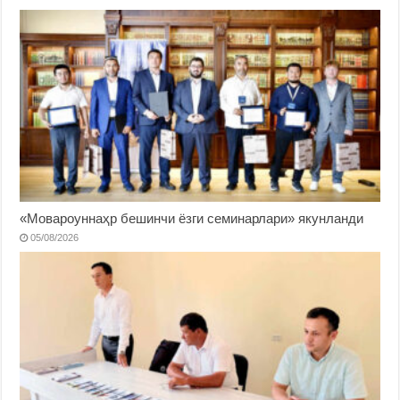
«Мовароуннаҳр бешинчи ёзги семинарлари» якунланди
05/08/2026