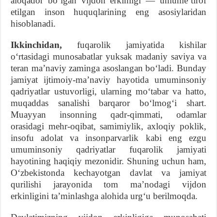
aloqador bo‘lgan vijdon erkinligi — umume’tirof
etilgan inson huquqlarining eng asosiylaridan
hisoblanadi.
Ikkinchidan,
fuqarolik jamiyatida kishilar
o‘rtasidagi munosabatlar yuksak madaniy saviya va
teran ma’naviy zaminga asoslangan bo‘ladi. Bunday
jamiyat ijtimoiy-ma’naviy hayotida umuminsoniy
qadriyatlar ustuvorligi, ularning moʻtabar va hatto,
muqaddas sanalishi barqaror bo‘lmog‘i shart.
Muayyan insonning qadr-qimmati, odamlar
orasidagi mehr-oqibat, samimiylik, axloqiy poklik,
insofu adolat va insonparvarlik kabi eng ezgu
umuminsoniy qadriyatlar fuqarolik jamiyati
hayotining haqiqiy mezonidir. Shuning uchun ham,
O‘zbekistonda kechayotgan davlat va jamiyat
qurilishi jarayonida tom ma’nodagi vijdon
erkinligini ta’minlashga alohida urg‘u berilmoqda.