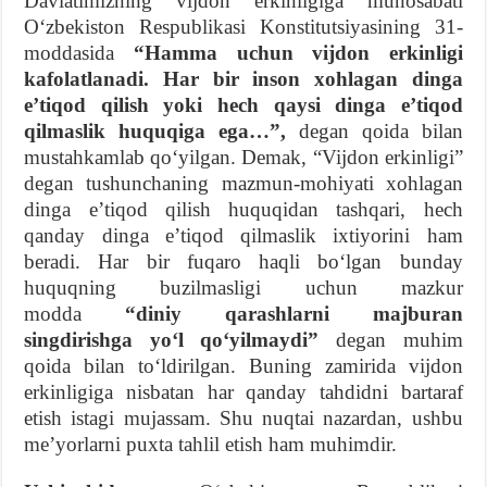
Davlatimizning vijdon erkinligiga munosabati
O‘zbekiston Respublikasi Konstitutsiyasining 31-
moddasida
“Hamma uchun vijdon erkinligi
kafolatlanadi. Har bir inson xohlagan dinga
e’tiqod qilish yoki hech qaysi dinga e’tiqod
qilmaslik huquqiga ega…”,
degan qoida bilan
mustahkamlab qo‘yilgan. Demak, “Vijdon erkinligi”
degan tushunchaning mazmun-mohiyati xohlagan
dinga e’tiqod qilish huquqidan tashqari, hech
qanday dinga e’tiqod qilmaslik ixtiyorini ham
beradi. Har bir fuqaro haqli bo‘lgan bunday
huquqning buzilmasligi uchun mazkur
modda
“diniy qarashlarni majburan
singdirishga yo‘l qo‘yilmaydi”
degan muhim
qoida bilan to‘ldirilgan. Buning zamirida vijdon
erkinligiga nisbatan har qanday tahdidni bartaraf
etish istagi mujassam. Shu nuqtai nazardan, ushbu
me’yorlarni puxta tahlil etish ham muhimdir.