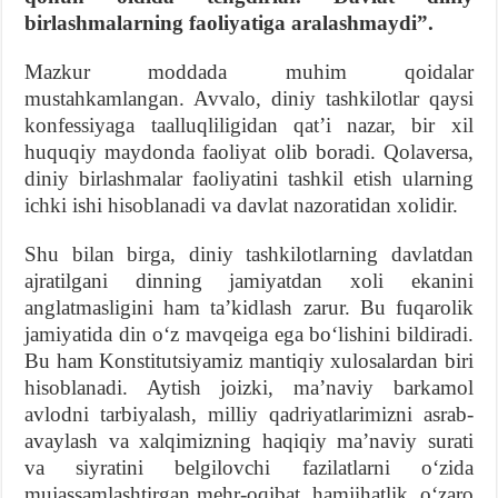
birlashmalarning faoliyatiga aralashmaydi”.
Mazkur moddada muhim qoidalar
mustahkamlangan. Avvalo, diniy tashkilotlar qaysi
konfessiyaga taalluqliligidan qat’i nazar, bir xil
huquqiy maydonda faoliyat olib boradi. Qolaversa,
diniy birlashmalar faoliyatini tashkil etish ularning
ichki ishi hisoblanadi va davlat nazoratidan xolidir.
Shu bilan birga, diniy tashkilotlarning davlatdan
ajratilgani dinning jamiyatdan xoli ekanini
anglatmasligini ham ta’kidlash zarur. Bu fuqarolik
jamiyatida din o‘z mavqeiga ega bo‘lishini bildiradi.
Bu ham Konstitutsiyamiz mantiqiy xulosalardan biri
hisoblanadi. Aytish joizki, ma’naviy barkamol
avlodni tarbiyalash, milliy qadriyatlarimizni asrab-
avaylash va xalqimizning haqiqiy ma’naviy surati
va siyratini belgilovchi fazilatlarni o‘zida
mujassamlashtirgan mehr-oqibat, hamjihatlik, o‘zaro