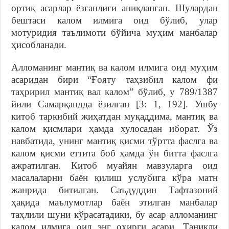
ортиқ асарлар ёзганлиги аниқланган. Шулардан
бештаси калом илмига оид бўлиб, улар
мотуридия таълимоти бўйича муҳим манбалар
ҳисобланади.
Алломанинг мантиқ ва калом илмига оид муҳим
асаридан бири “Ғояту таҳзибил калом фи
таҳририл мантиқ вал калом” бўлиб, у 789/1387
йили Самарқандда ёзилган [3: 1, 192]. Ушбу
китоб таркибий жиҳатдан муқаддима, мантиқ ва
калом қисмлари ҳамда хулосадан иборат. Ўз
навбатида, унинг мантиқ қисми тўртта фаслга ва
калом қисми еттита боб ҳамда ўн битта фаслга
ажратилган. Китоб муайян мавзуларга оид
масалаларни баён қилиш услубига кўра матн
жанрида битилган. Саъдуддин Тафтазоний
ҳақида маълумотлар баён этилган манбалар
таҳлили шуни кўрасатадики, бу асар алломанинг
калом илмига оид энг охирги асари. Таниқли