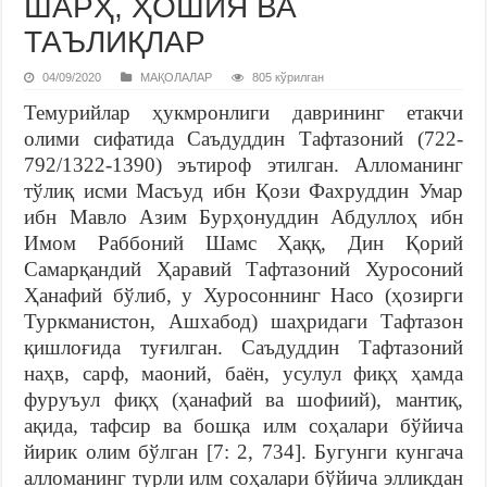
ШАРҲ, ҲОШИЯ ВА
ТАЪЛИҚЛАР
04/09/2020
МАҚОЛАЛАР
805 кўрилган
Темурийлар ҳукмронлиги даврининг етакчи
олими сифатида Саъдуддин Тафтазоний (722-
792/1322-1390) эътироф этилган. Алломанинг
тўлиқ исми Масъуд ибн Қози Фахруддин Умар
ибн Мавло Азим Бурҳонуддин Абдуллоҳ ибн
Имом Раббоний Шамс Ҳаққ, Дин Қорий
Самарқандий Ҳаравий Тафтазоний Хуросоний
Ҳанафий бўлиб, у Хуросоннинг Насо (ҳозирги
Туркманистон, Ашхабод) шаҳридаги Тафтазон
қишлоғида туғилган. Саъдуддин Тафтазоний
наҳв, сарф, маоний, баён, усулул фиқҳ ҳамда
фуруъул фиқҳ (ҳанафий ва шофиий), мантиқ,
ақида, тафсир ва бошқа илм соҳалари бўйича
йирик олим бўлган [7: 2, 734]. Бугунги кунгача
алломанинг турли илм соҳалари бўйича элликдан