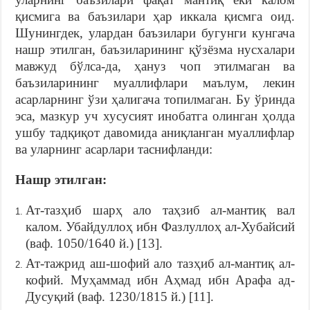
қисмига ва баъзилари ҳар иккала қисмга оид.
Шунингдек, улардан баъзилари бугунги кунгача
нашр этилган, баъзиларининг қўзёзма нусхалари
мавжуд бўлса-да, ҳануз чоп этилмаган ва
баъзиларининг муаллифлари маълум, лекин
асарларнинг ўзи ҳалигача топилмаган. Бу ўринда
эса, мазкур уч хусусият инобатга олинган ҳолда
ушбу тадқиқот давомида аниқланган муаллифлар
ва уларнинг асарлари таснифланди:
Нашр этилган:
Ат-тазҳиб шарҳ ало таҳзиб ал-мантиқ вал
калом. Убайдуллоҳ ибн Фазлуллоҳ ал-Хубайсий
(ваф. 1050/1640 й.) [13].
Ат-тажрид аш-шофий ало тазҳиб ал-мантиқ ал-
кофий. Муҳаммад ибн Аҳмад ибн Арафа ад-
Дусуқий (ваф. 1230/1815 й.) [11].