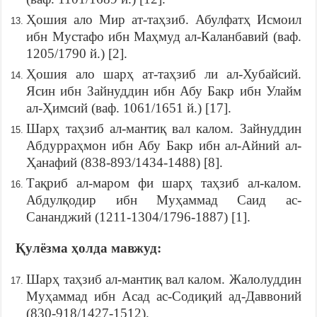
Ҳошия ало Мир ат-таҳзиб. Абулфатҳ Исмоил
ибн Мустафо ибн Маҳмуд ал-Каланбавий (ваф.
1205/1790 й.) [2].
Ҳошия ало шарҳ ат-таҳзиб ли ал-Хубайсий.
Ясин ибн Зайнуддин ибн Абу Бакр ибн Улайм
ал-Ҳимсий (ваф. 1061/1651 й.) [17].
Шарҳ таҳзиб ал-мантиқ вал калом. Зайнуддин
Абдурраҳмон ибн Абу Бакр ибн ал-Айний ал-
Ҳанафий (838-893/1434-1488) [8].
Тақриб ал-маром фи шарҳ таҳзиб ал-калом.
Абдулқодир ибн Муҳаммад Саид ас-
Сананджий (1211-1304/1796-1887) [1].
Қулёзма ҳолда мавжуд:
Шарҳ таҳзиб ал-мантиқ вал калом. Жалолуддин
Муҳаммад ибн Асад ас-Содиқий ад-Даввоний
(830-918/1427-1512).