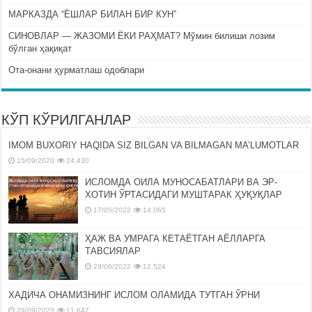
МАРКАЗДА “ЁШЛАР БИЛАН БИР КУН”
СИНОВЛАР — ЖАЗОМИ ЁКИ РАҲМАТ? Мўмин билиши лозим
бўлган ҳақиқат
Ота-онани ҳурматлаш одоблари
КЎП КЎРИЛГАНЛАР
IMOM BUXORIY HAQIDA SIZ BILGAN VA BILMAGAN MA’LUMOTLAR
15/09/2020
24,430
ИСЛОМДА ОИЛА МУНОСАБАТЛАРИ ВА ЭР-
ХОТИН ЎРТАСИДАГИ МУШТАРАК ҲУҚУҚЛАР
17/05/2022
14,065
ҲАЖ ВА УМРАГА КЕТАЁТГАН АЁЛЛАРГА
ТАВСИЯЛАР
29/06/2022
12,524
ХАДИЧА ОНАМИЗНИНГ ИСЛОМ ОЛАМИДА ТУТГАН ЎРНИ
29/09/2020
11,647