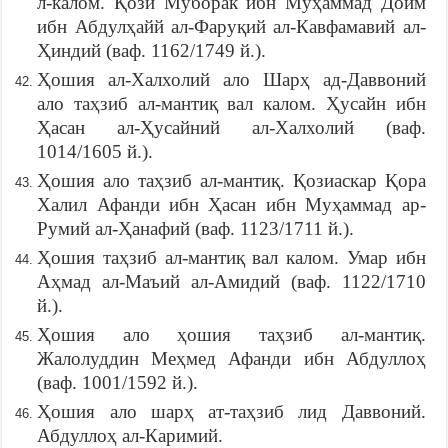
л-калом. Қози Муборак ибн Муҳаммад Доим
ибн Абдулҳайй ал-Фаруқий ал-Кавфамавий ал-
Ҳиндий (ваф. 1162/1749 й.).
Ҳошия ал-Халхолий ало Шарҳ ад-Даввоний
ало таҳзиб ал-мантиқ вал калом. Ҳусайн ибн
Ҳасан ал-Ҳусайний ал-Халхолий (ваф.
1014/1605 й.).
Ҳошия ало таҳзиб ал-мантиқ. Қозиаскар Қора
Халил Афанди ибн Ҳасан ибн Муҳаммад ар-
Румий ал-Ҳанафий (ваф. 1123/1711 й.).
Ҳошия таҳзиб ал-мантиқ вал калом. Умар ибн
Аҳмад ал-Маъий ал-Амидий (ваф. 1122/1710
й.).
Ҳошия ало ҳошия таҳзиб ал-мантиқ.
Жалолуддин Меҳмед Афанди ибн Абдуллоҳ
(ваф. 1001/1592 й.).
Ҳошия ало шарҳ ат-таҳзиб лид Даввоний.
Абдуллоҳ ал-Каримий.