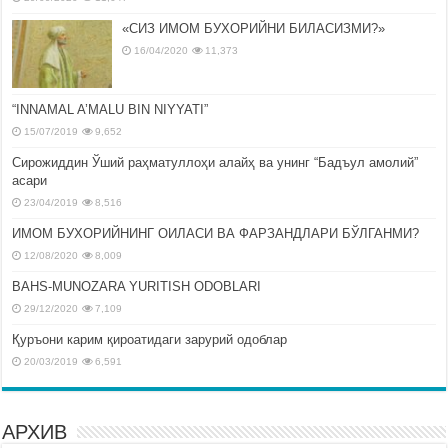
«СИЗ ИМОМ БУХОРИЙНИ БИЛАСИЗМИ?»
16/04/2020
11,373
“INNAMAL A’MALU BIN NIYYATI”
15/07/2019
9,652
Сирожиддин Ўший раҳматуллоҳи алайҳ ва унинг “Бадъул амолий”
асари
23/04/2019
8,516
ИМОМ БУХОРИЙНИНГ ОИЛАСИ ВА ФАРЗАНДЛАРИ БЎЛГАНМИ?
12/08/2020
8,009
BAHS-MUNOZARA YURITISH ODOBLARI
29/12/2020
7,109
Қуръони карим қироатидаги зарурий одоблар
20/03/2019
6,591
АРХИВ