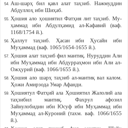
Аш-шарҳ бил қавл алат таҳзиб. Нажмуддин
Абдуллоҳ ибн Шиҳаб.
Ҳошия ало ҳошиятил Фатҳия лит таҳзиб. Му­
ҳаммад ибн Абдулҳамид ал-Кафавий (ваф.
1168/1754 й.).
Ҳаллут таҳзиб. Ҳасан ибн Ҳусайн ибн
Муҳаммад (ваф. 1065/1654-1655 й.).
Ҳошия алат таҳзиб фил мантиқ. Нуруддин Али
ибн Муҳаммад ибн Абдурраҳмон ибн Али ал-
Ожҳурий (ваф. 1066/1655 й.).
Ҳошия ало шарҳ таҳзиб ал-мантиқ вал калом.
Ҳожи Амирзода Умар Афанди.
Ҳошиятул Фатҳий ала Ҳошиятил Жалолий ала
таҳзибил мантиқ. Фахрул афозил
Зайнулобидин ибн Юсуф ибн Муҳаммад ибн
Муҳаммад ал-Куроний (тахм. ваф. 1066/1655
й.).