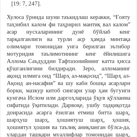
[19: 7, 247].
Хулоса ўрнида шуни таъкидлаш керакки, “Ғояту
таҳзибил калом фи таҳририл мантиқ вал калом”
асар нусхаларининг дунё бўйлаб кенг
тарқалганлиги ва турли аср ҳамда минтақа
олимлари томонидан унга берилган эътибор
мотуридия таълимотининг кенг ёйилишига
Аллома Саъдуддин Тафтазонийнинг катта ҳисса
қўшганлигини билдиради. Зеро, алломанинг
ақоид илмига оид “Шарҳ ал-мақосид”, “Шарҳ ал-
Ақоид ан-насафия” ва шу каби бошқа асарлари
борки, мазкур китоб сингари улар ҳам бугунги
кунгача Ислом илм даргоҳларида ўқув қўлланма
сифатида ўқитилади. Дарвоқе, ушбу тадқиқотда
доирасида асарга ёзилган етмиш битта шарҳ,
шарҳуш шарҳ, ҳошиятуш шарҳ, ҳошия,
ҳошиятул ҳошия ва таълиқ аниқланган бўлса-да,
улардан ташқари муаллифлар томонидан шарҳ,