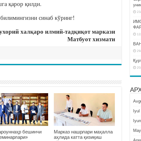
га қарор қилди.
уни
23
 билимингизни синаб кўринг!
ИМ
ФА
хорий халқаро илмий-тадқиқот маркази
12
Матбуот хизмати
BAH
29
Қур
20
АР
Avg
Iyul
Iyun
May
роуннаҳр бешинчи
Марказ нашрлари маҳалла
семинарлари»
аҳлида катта қизиқиш
Apre