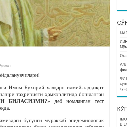
СЎ
МАР
СИ
Мўм
Ота
АЛЛ
ўрилган
фил
йдаланувчилари!
ФИТ
сун
аги Имом Бухорий халқаро илмий-тадқиқот
туш
 нашри таҳририяти ҳамкорлигида бошланган
И БИЛАСИЗМИ?»
деб номланган тест
оқда.
КЎ
IMO
имиздаги бугунги мураккаб эпидемиологик
BIL