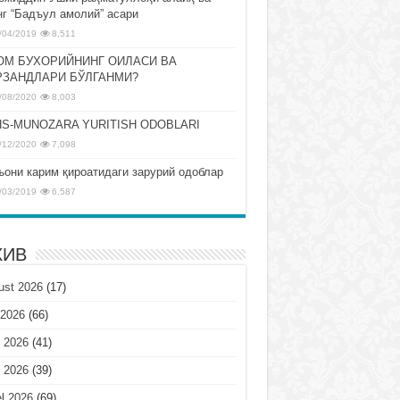
нг “Бадъул амолий” асари
/04/2019
8,511
ОМ БУХОРИЙНИНГ ОИЛАСИ ВА
РЗАНДЛАРИ БЎЛГАНМИ?
/08/2020
8,003
S-MUNOZARA YURITISH ODOBLARI
/12/2020
7,098
ъони карим қироатидаги зарурий одоблар
/03/2019
6,587
ХИВ
ust 2026
(17)
 2026
(66)
 2026
(41)
 2026
(39)
l 2026
(69)