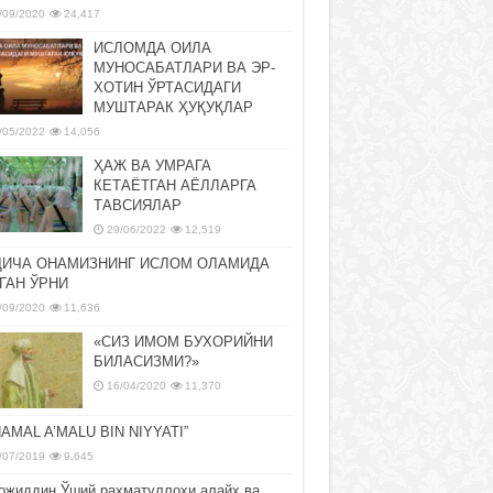
/09/2020
24,417
ИСЛОМДА ОИЛА
МУНОСАБАТЛАРИ ВА ЭР-
ХОТИН ЎРТАСИДАГИ
МУШТАРАК ҲУҚУҚЛАР
/05/2022
14,056
ҲАЖ ВА УМРАГА
КЕТАЁТГАН АЁЛЛАРГА
ТАВСИЯЛАР
29/06/2022
12,519
ДИЧА ОНАМИЗНИНГ ИСЛОМ ОЛАМИДА
ГАН ЎРНИ
/09/2020
11,636
«СИЗ ИМОМ БУХОРИЙНИ
БИЛАСИЗМИ?»
16/04/2020
11,370
NAMAL A’MALU BIN NIYYATI”
/07/2019
9,645
ожиддин Ўший раҳматуллоҳи алайҳ ва