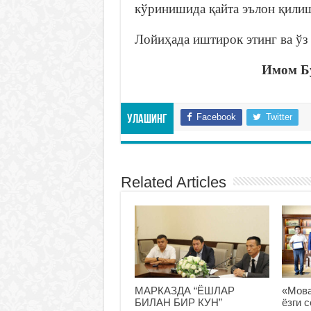
кўринишида қайта эълон қилиш
Лойиҳада иштирок этинг ва ўз
Имом Бу
Facebook
Twitter
Улашинг
Related Articles
МАРКАЗДА “ЁШЛАР
«Мова
БИЛАН БИР КУН”
ёзги 