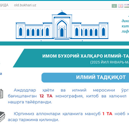
ҚИДА
old.bukhari.uz