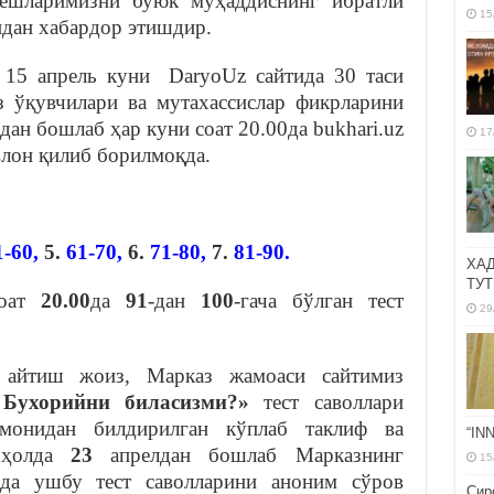
, ёшларимизни буюк муҳаддиснинг ибратли
15
ндан хабардор этишдир.
, 15 апрель куни DaryoUz сайтида 30 таси
з ўқувчилари ва мутахассислар фикрларини
лдан бошлаб ҳар куни соат 20.00да bukhari.uz
17
эълон қилиб борилмоқда.
1-60
,
5.
61-70,
6.
71-80
,
7.
81-90.
ХА
ТУТ
оат
20.00
да
91
-дан
100
-гача бўлган тест
29
 айтиш жоиз, Марказ жамоаси сайтимиз
Бухорийни биласизми?»
тест саволлари
монидан билдирилган кўплаб таклиф ва
“IN
н ҳолда
23
апрелдан бошлаб Марказнинг
15
да ушбу тест саволларини аноним сўров
Сир