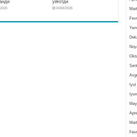
анди
уйғотди
/2026
04/08/2026
Mar
Fevr
Yan
Dek
Noy
Okt
Sen
Avg
Iyul
Iyun
May
Apre
Mar
Fevr