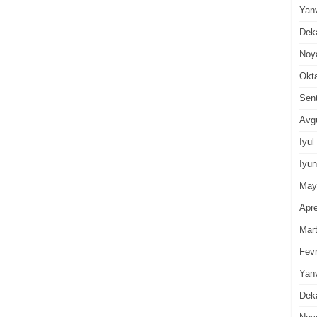
Yan
Dek
Noy
Okt
Sen
Avg
Iyul
Iyun
May
Apre
Mar
Fevr
Yan
Dek