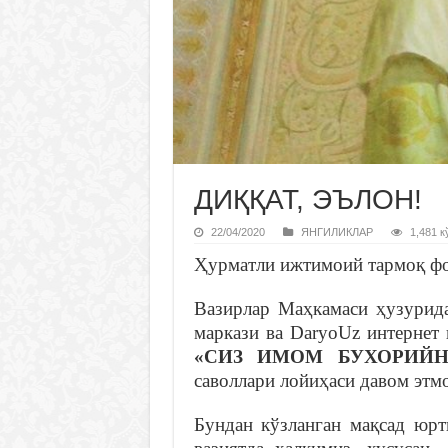
ДИҚҚАТ, ЭЪЛОН!
22/04/2020
ЯНГИЛИКЛАР
1,481 к
Ҳурматли ижтимоий тармоқ фо
Вазирлар Маҳкамаси ҳузурид
маркази ва DaryoUz интернет
«СИЗ ИМОМ БУХОРИЙН
саволлари лойиҳаси давом этм
Бундан кўзланган мақсад юрт