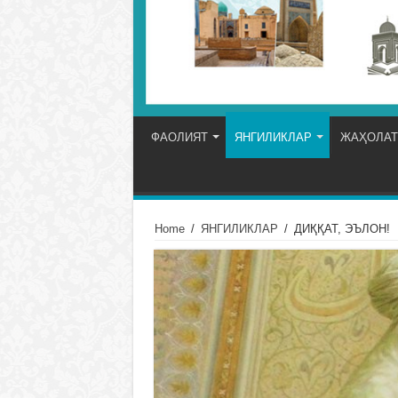
ФАОЛИЯТ
ЯНГИЛИКЛАР
ЖАҲОЛАТ
Home
/
ЯНГИЛИКЛАР
/
ДИҚҚАТ, ЭЪЛОН!