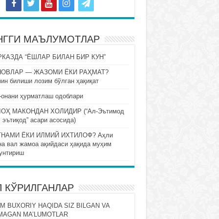
НГГИ МАЪЛУМОТЛАР
КАЗДА “ЁШЛАР БИЛАН БИР КУН”
НОВЛАР — ЖАЗОМИ ЁКИ РАҲМАТ?
ин билиши лозим бўлган ҳақиқат
-онани ҳурматлаш одоблари
ОҲ МАКОНДАН ХОЛИДИР (“Ал-Эътимод
 эътиқод” асари асосида)
НАМИ ЁКИ ИЛМИЙ ИХТИЛОФ? Аҳли
на вал жамоа ақийдаси ҳақида муҳим
унтириш
П КЎРИЛГАНЛАР
M BUXORIY HAQIDA SIZ BILGAN VA
MAGAN MA’LUMOTLAR