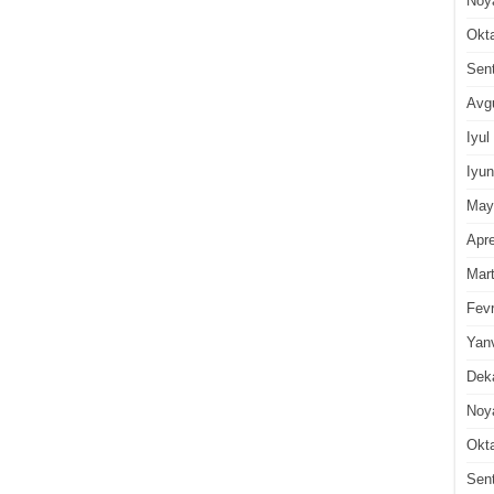
Noy
Okt
Sen
Avg
Iyul
Iyun
May
Apre
Mar
Fevr
Yan
Dek
Noy
Okt
Sen