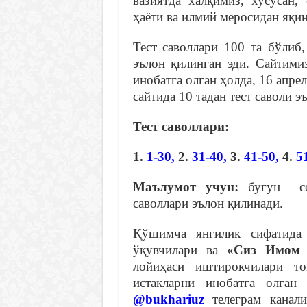
вазиятда халқимиз, хусусан
ҳаёти ва илмий меросидан яқи
Тест саволлари 100 та бўлиб
эълон қилинган эди. Сайтими
инобатга олган ҳолда, 16 апре
сайтида 10 тадан тест саволи 
Тест саволлари:
1.
1-30
,
2.
31-40
,
3.
41-50,
4.
5
Маълумот учун:
бугун с
саволлари эълон қилинади.
Қўшимча янгилик сифатида
ўқувчилари ва
«Сиз Имом 
лойиҳаси иштирокчилари то
истакларни инобатга олга
@bukhariuz
телеграм канали