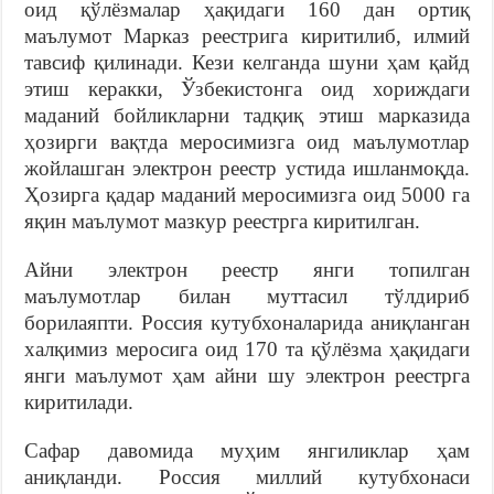
оид қўлёзмалар ҳақидаги 160 дан ортиқ
маълумот Марказ реестрига киритилиб, илмий
тавсиф қилинади. Кези келганда шуни ҳам қайд
этиш керакки, Ўзбекистонга оид хориждаги
маданий бойликларни тадқиқ этиш марказида
ҳозирги вақтда меросимизга оид маълумотлар
жойлашган электрон реестр устида ишланмоқда.
Ҳозирга қадар маданий меросимизга оид 5000 га
яқин маълумот мазкур реестрга киритилган.
Айни электрон реестр янги топилган
маълумотлар билан муттасил тўлдириб
борилаяпти. Россия кутубхоналарида аниқланган
халқимиз меросига оид 170 та қўлёзма ҳақидаги
янги маълумот ҳам айни шу электрон реестрга
киритилади.
Сафар давомида муҳим янгиликлар ҳам
аниқланди. Россия миллий кутубхонаси