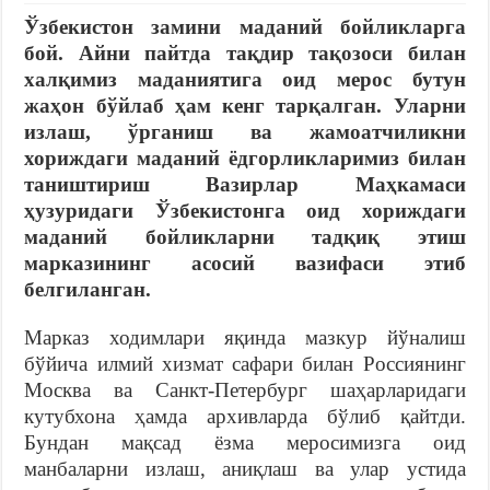
Ўзбекистон замини маданий бойликларга
бой. Айни пайтда тақдир тақозоси билан
халқимиз маданиятига оид мерос бутун
жаҳон бўйлаб ҳам кенг тарқалган. Уларни
излаш, ўрганиш ва жамоатчиликни
хориждаги маданий ёдгорликларимиз билан
таништириш Вазирлар Маҳкамаси
ҳузуридаги Ўзбекистонга оид хориждаги
маданий бойликларни тадқиқ этиш
марказининг асосий вазифаси этиб
белгиланган.
Марказ ходимлари яқинда мазкур йўналиш
бўйича илмий хизмат сафари билан Россиянинг
Москва ва Санкт-Петербург шаҳарларидаги
кутубхона ҳамда архивларда бўлиб қайтди.
Бундан мақсад ёзма меросимизга оид
манбаларни излаш, аниқлаш ва улар устида