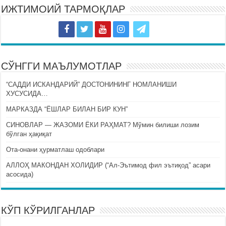
ИЖТИМОИЙ ТАРМОҚЛАР
СЎНГГИ МАЪЛУМОТЛАР
“САДДИ ИСКАНДАРИЙ” ДОСТОНИНИНГ НОМЛАНИШИ
ХУСУСИДА…
МАРКАЗДА “ЁШЛАР БИЛАН БИР КУН”
СИНОВЛАР — ЖАЗОМИ ЁКИ РАҲМАТ? Мўмин билиши лозим
бўлган ҳақиқат
Ота-онани ҳурматлаш одоблари
АЛЛОҲ МАКОНДАН ХОЛИДИР (“Ал-Эътимод фил эътиқод” асари
асосида)
КЎП КЎРИЛГАНЛАР