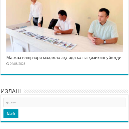
Марказ нашрлари маҳалла аҳлида катта қизиқиш уйғотди
04/08/2026
ИЗЛАШ