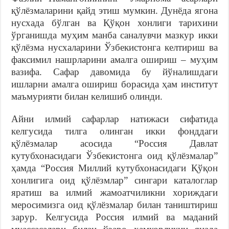
қўлёзмаларини қайд этиш мумкин. Дунёда ягона
нусхада бўлган ва Қўқон хонлиги тарихини
ўрганишда муҳим манба саналувчи мазкур икки
қўлёзма нусхаларини Ўзбекистонга келтириш ва
факсимил нашрларини амалга ошириш – муҳим
вазифа. Сафар давомида бу йўналишдаги
ишларни амалга ошириш борасида ҳам институт
маъмурияти билан келишиб олинди.
Айни илмий сафарлар натижаси сифатида
келгусида тилга олинган икки фонддаги
қўлёзмалар асосида “Россия Давлат
кутубхонасидаги Ўзбекистонга оид қўлёзмалар”
ҳамда “Россия Миллий кутубхонасидаги Қўқон
хонлигига оид қўлёзмлар” сингари каталоглар
яратиш ва илмий жамоатчиликни хориждаги
меросимизга оид қўлёзмалар билан таништириш
зарур. Келгусида Россия илмий ва маданий