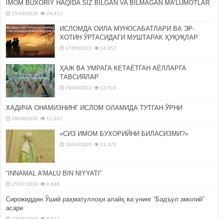
IMOM BUXORIY HAQIDA SIZ BILGAN VA BILMAGAN MA’LUMOTLAR
15/09/2020
24,417
ИСЛОМДА ОИЛА МУНОСАБАТЛАРИ ВА ЭР-
ХОТИН ЎРТАСИДАГИ МУШТАРАК ҲУҚУҚЛАР
17/05/2022
14,057
ҲАЖ ВА УМРАГА КЕТАЁТГАН АЁЛЛАРГА
ТАВСИЯЛАР
29/06/2022
12,519
ХАДИЧА ОНАМИЗНИНГ ИСЛОМ ОЛАМИДА ТУТГАН ЎРНИ
29/09/2020
11,637
«СИЗ ИМОМ БУХОРИЙНИ БИЛАСИЗМИ?»
16/04/2020
11,370
“INNAMAL A’MALU BIN NIYYATI”
15/07/2019
9,646
Сирожиддин Ўший раҳматуллоҳи алайҳ ва унинг “Бадъул амолий”
асари
23/04/2019
8,511