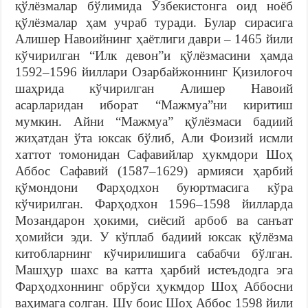
қўлёзмалар бўлимида Ўзбекистонга оид ноёб
қўлёзмалар ҳам учраб туради. Булар сирасига
Алишер Навоийнинг ҳаётлиги даври – 1465 йили
кўчирилган “Илк девон”и қўлёзмасини ҳамда
1592–1596 йиллари Озарбайжоннинг Қизилоғоч
шаҳрида кўчирилган Алишер Навоий
асарларидан иборат “Мажмуа”ни киритиш
мумкин. Айни “Мажмуа” қўлёзмаси бадиий
жиҳатдан ўта юксак бўлиб, Али Фоизий исмли
хаттот томонидан Сафавийлар ҳукмдори Шоҳ
Аббос Сафавий (1587–1629) армияси ҳарбий
қўмондони Фарҳодхон буюртмасига кўра
кўчирилган. Фарҳодхон 1596–1598 йилларда
Мозандарон ҳокими, сиёсий арбоб ва санъат
ҳомийси эди. У кўплаб бадиий юксак қўлёзма
китобларнинг кўчирилишига сабабчи бўлган.
Машҳур шахс ва катта ҳарбий истеъдодга эга
Фарҳодхоннинг обрўси ҳукмдор Шоҳ Аббосни
ваҳимага солган. Шу боис Шоҳ Аббос 1598 йили