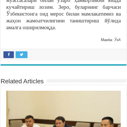
муассасалари билан ўзаро ҳамкорликни янада
кучайтириш лозим. Зеро, буларнинг барчаси
Ўзбекистонга оид мерос билан мамлакатимиз ва
жаҳон жамоатчилигини таништириш йўлида
амалга оширилмоқда.
Манба:
ЎзА
Related Articles