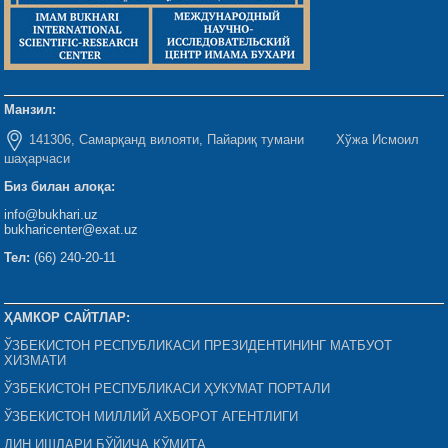
Манзил:
141306, Самарқанд вилояти, Пайариқ тумани Хўжа Исмоил
шаҳарчаси
Биз билан алоқа:
info@bukhari.uz
bukharicenter@exat.uz
Тел:
(66) 240-20-11
ҲАМКОР САЙТЛАР:
ЎЗБЕКИСТОН РЕСПУБЛИКАСИ ПРЕЗИДЕНТИНИНГ МАТБУОТ
ХИЗМАТИ
ЎЗБЕКИСТОН РЕСПУБЛИКАСИ ҲУКУМАТ ПОРТАЛИ
ЎЗБЕКИСТОН МИЛЛИЙ АХБОРОТ АГЕНТЛИГИ
ДИН ИШЛАРИ БЎЙИЧА ҚЎМИТА