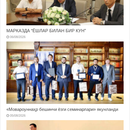
МАРКАЗДА “ЁШЛАР БИЛАН БИР КУН”
06/08/2026
«Мовароуннаҳр бешинчи ёзги семинарлари» якунланди
05/08/2026