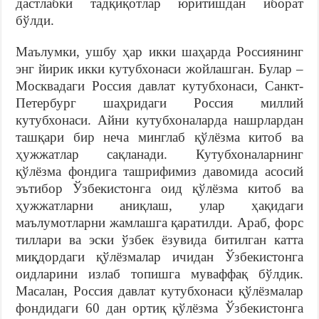
дастлабки тадқиқотлар юритишдан иборат
бўлди.
Маълумки, ушбу ҳар икки шаҳарда Россиянинг
энг йирик икки кутубхонаси жойлашган. Булар –
Москвадаги Россия давлат кутубхонаси, Санкт-
Петербург шаҳридаги Россия миллий
кутубхонаси. Айни кутубхоналарда нашрлардан
ташқари бир неча минглаб қўлёзма китоб ва
ҳужжатлар сақланади. Кутубхоналарнинг
қўлёзма фондига ташрифимиз давомида асосий
эътибор Ўзбекистонга оид қўлёзма китоб ва
ҳужжатларни аниқлаш, улар ҳақидаги
маълумотларни жамлашга қаратилди. Араб, форс
тиллари ва эски ўзбек ёзувида битилган катта
миқдордаги қўлёзмалар ичидан Ўзбекистонга
оидларини излаб топишга муваффақ бўлдик.
Масалан, Россия давлат кутубхонаси қўлёзмалар
фондидаги 60 дан ортиқ қўлёзма Ўзбекистонга