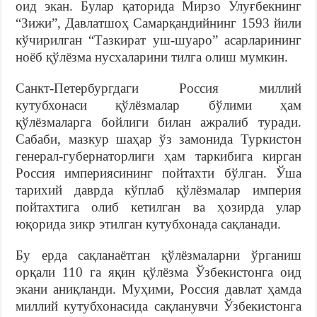
оид экан. Булар қаторида Мирзо Улуғбекнинг
“Зижи”, Давлатшоҳ Самарқандийнинг 1593 йили
кўчирилган “Тазкират уш-шуаро” асарларининг
ноёб қўлёзма нусхаларини тилга олиш мумкин.
Санкт-Петербургдаги Россия миллий
кутубхонаси қўлёзмалар бўлими ҳам
қўлёзмаларга бойлиги билан ажралиб туради.
Сабаби, мазкур шаҳар ўз замонида Туркистон
генерал-губернаторлиги ҳам таркибига кирган
Россия империясининг пойтахти бўлган. Ўша
тарихий даврда кўплаб қўлёзмалар империя
пойтахтига олиб кетилган ва ҳозирда улар
юқорида зикр этилган кутубхонада сақланади.
Бу ерда сақланаётган қўлёзмаларни ўрганиш
орқали 110 га яқин қўлёзма Ўзбекистонга оид
экани аниқланди. Муҳими, Россия давлат ҳамда
миллий кутубхонасида сақланувчи Ўзбекистонга