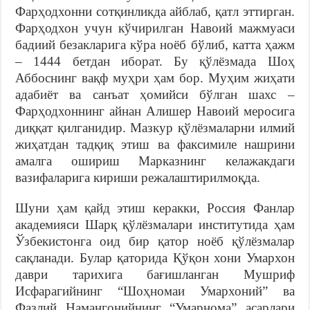
Фарҳодхонни сотқинликда айблаб, қатл эттирган.
Фарҳодхон учун кўчирилган Навоий мажмуаси
бадиий безакларига кўра ноёб бўлиб, катта ҳажм
– 1444 бетдан иборат. Бу қўлёзмада Шоҳ
Аббоснинг вақф муҳри ҳам бор. Муҳим жиҳати
адабиёт ва санъат ҳомийси бўлган шахс –
Фарҳодхоннинг айнан Алишер Навоий меросига
диққат қилганидир. Мазкур қўлёзмаларни илмий
жиҳатдан тадқиқ этиш ва факсимиле нашрини
амалга ошириш Марказнинг келажакдаги
вазифаларига кириши режалаштирилмоқда.
Шуни ҳам қайд этиш керакки, Россия Фанлар
академияси Шарқ қўлёзмалари институтида ҳам
Ўзбекистонга оид бир қатор ноёб қўлёзмалар
сақланади. Булар қаторида Қўқон хони Умархон
даври тарихига бағишланган Мушриф
Исфарагийнинг “Шоҳномаи Умархоний” ва
Фазлий Намангонийнинг “Умарнома” асарлари