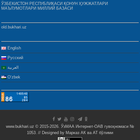
ЎЗБЕКИСТОН РЕСПУБЛИКАСИ ҚОНУН ҲУЖЖАТЛАРИ
МАЪЛУМОТЛАРИ МИЛЛИЙ БАЗАСИ
old.bukhari.uz
English
Русский
العربية
Oʻzbek
www.bukhari.uz © 2015-2026. ЎзМАА Интернет-ОАВ гувоҳномаси №
1053. // Designed by
Марказ АК ва АТ бўлими