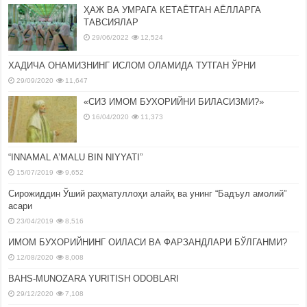
ҲАЖ ВА УМРАГА КЕТАЁТГАН АЁЛЛАРГА
ТАВСИЯЛАР
29/06/2022
12,524
ХАДИЧА ОНАМИЗНИНГ ИСЛОМ ОЛАМИДА ТУТГАН ЎРНИ
29/09/2020
11,647
«СИЗ ИМОМ БУХОРИЙНИ БИЛАСИЗМИ?»
16/04/2020
11,373
“INNAMAL A’MALU BIN NIYYATI”
15/07/2019
9,652
Сирожиддин Ўший раҳматуллоҳи алайҳ ва унинг “Бадъул амолий”
асари
23/04/2019
8,516
ИМОМ БУХОРИЙНИНГ ОИЛАСИ ВА ФАРЗАНДЛАРИ БЎЛГАНМИ?
12/08/2020
8,008
BAHS-MUNOZARA YURITISH ODOBLARI
29/12/2020
7,108