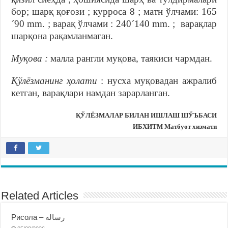
бор; шарқ қоғози ; курроса 8 ; матн ўлчами: 165
´90 mm. ; варақ ўлчами : 240´140 mm. ; варақлар
шарқона рақамланмаган.
Муқова :
малла рангли муқова, таякиси чармдан.
Қўлёзманинг ҳолати
: нусха муқовадан ажралиб
кетган, варақлари намдан зарарланган.
ҚЎЛЁЗМАЛАР БИЛАН ИШЛАШ ШЎЪБАСИ
ИБХИТМ Матбуот хизмати
Related Articles
Рисола – رساله