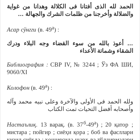
الحمد لله الذى أفتانا فى الكلالة وهدانا من غواية
والضلالة وأخرجنا من ظلمات الشرك والجهالة …
а
Асар сўнгги
(в. 49
) :
… أعوذ بالله من سوء القضاء وجه البلاء ودرك
الشقاء وشماتة الأعداء
Библиография :
СВР IV, № 3244 ; Ўз ФА ШИ,
9060/XI
а
Колофон
(в. 49
) :
ولله الحمد فى الأولى والآخرة وعلى نبيه محمد وآله
وأصحابه أفضل التحيات تمت الكتاب
б
а
Настаълиқ
. 13 варақ. (в. 37
-49
) ; 20 қатор ;
мистара ; пойгир ; сиёҳи қора ; боб ва фасллари
қизил сиёҳда ; ҳошиясида шарҳ ва тўлдирмалари