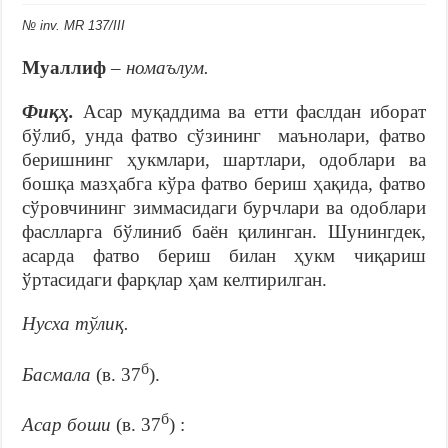
№ inv. MR 137/III
Муаллиф
­­­­– номаълум.
Фиқҳ.
Асар муқаддима ва етти фаслдан иборат
бўлиб, унда фатво сўзининг маънолари, фатво
беришнинг ҳукмлари, шартлари, одоблари ва
бошқа мазҳабга кўра фатво бериш ҳақида, фатво
сўровчининг зиммасидаги бурчлари ва одоблари
фаслларга бўлиниб баён қилинган. Шунингдек,
асарда фатво бериш билан ҳукм чиқариш
ўртасидаги фарқлар ҳам келтирилган.
Нусха тўлиқ.
б
Басмала
(в. 37
).
б
Асар боши
(в. 37
) :