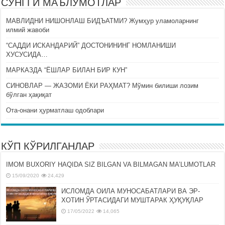
СЎНГГИ МАЪЛУМОТЛАР
МАВЛИДНИ НИШОНЛАШ БИДЪАТМИ? Жумҳур уламоларнинг
илмий жавоби
“САДДИ ИСКАНДАРИЙ” ДОСТОНИНИНГ НОМЛАНИШИ
ХУСУСИДА…
МАРКАЗДА “ЁШЛАР БИЛАН БИР КУН”
СИНОВЛАР — ЖАЗОМИ ЁКИ РАҲМАТ? Мўмин билиши лозим
бўлган ҳақиқат
Ота-онани ҳурматлаш одоблари
КЎП КЎРИЛГАНЛАР
IMOM BUXORIY HAQIDA SIZ BILGAN VA BILMAGAN MA’LUMOTLAR
15/09/2020
24,429
ИСЛОМДА ОИЛА МУНОСАБАТЛАРИ ВА ЭР-
ХОТИН ЎРТАСИДАГИ МУШТАРАК ҲУҚУҚЛАР
17/05/2022
14,065