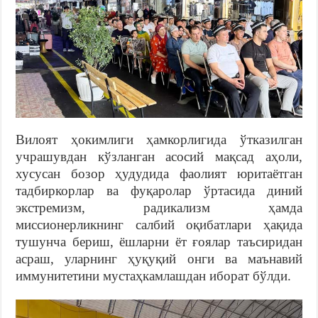
Вилоят ҳокимлиги ҳамкорлигида ўтказилган
учрашувдан кўзланган асосий мақсад аҳоли,
хусусан бозор ҳудудида фаолият юритаётган
тадбиркорлар ва фуқаролар ўртасида диний
экстремизм, радикализм ҳамда
миссионерликнинг салбий оқибатлари ҳақида
тушунча бериш, ёшларни ёт ғоялар таъсиридан
асраш, уларнинг ҳуқуқий онги ва маънавий
иммунитетини мустаҳкамлашдан иборат бўлди.