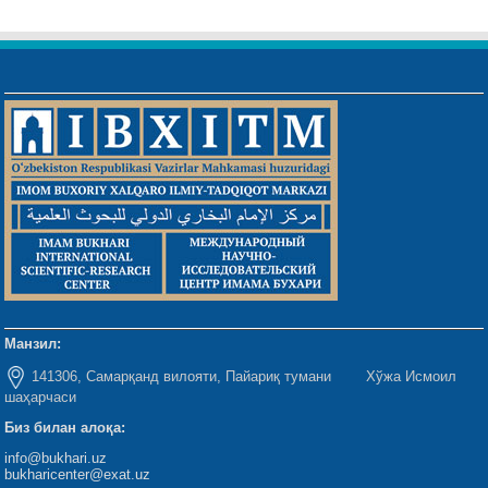
Манзил:
141306, Самарқанд вилояти, Пайариқ тумани Хўжа Исмоил
шаҳарчаси
Биз билан алоқа:
info@bukhari.uz
bukharicenter@exat.uz