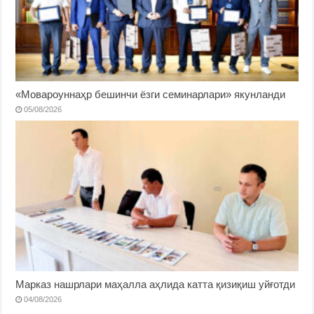
«Мовароуннаҳр бешинчи ёзги семинарлари» якунланди
05/08/2026
Марказ нашрлари маҳалла аҳлида катта қизиқиш уйғотди
04/08/2026