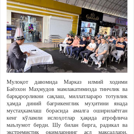
Мулоқот давомида Марказ илмий ходими
Баёзхон Маҳмудов мамлакатимизда тинчлик ва
барқарорликни сақлаш, миллатлараро тотувлик
ҳамда диний бағрикенглик муҳитини янада
мустаҳкамлаш борасида амалга оширилаётган
кенг кўламли ислоҳотлар ҳақида атрофлича
маълумот берди. Шу билан бирга, радикал ва
экстремистик оқимларнинг асл мақсадлари,