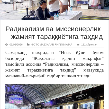
Радикализм ва миссионерлик
– жамият тараққиётига таҳдид
03/06/2026
ФОТО ЛАВҲАЛАР
,
ЯНГИЛИКЛАР
181 кўрилган
Самарқанд шаҳридаги “Ипак йўли” буюм
бозорида “Жаҳолатга қарши маърифат”
тамойили асосида “Радикализм, миссионерлик –
жамият тараққиётига таҳдид” мавзусида
маънавий-маърифий тадбир ташкил этилди.