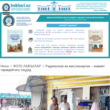
Home
/
ФОТО ЛАВҲАЛАР
/
Радикализм ва миссионерлик – жамият
тараққиётига таҳдид