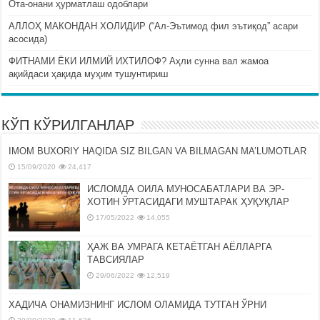
Ота-онани ҳурматлаш одоблари
АЛЛОҲ МАКОНДАН ХОЛИДИР (“Ал-Эътимод фил эътиқод” асари
асосида)
ФИТНАМИ ЁКИ ИЛМИЙ ИХТИЛОФ? Аҳли сунна вал жамоа
ақийдаси ҳақида муҳим тушунтириш
КЎП КЎРИЛГАНЛАР
IMOM BUXORIY HAQIDA SIZ BILGAN VA BILMAGAN MA’LUMOTLAR
15/09/2020
24,417
ИСЛОМДА ОИЛА МУНОСАБАТЛАРИ ВА ЭР-
ХОТИН ЎРТАСИДАГИ МУШТАРАК ҲУҚУҚЛАР
17/05/2022
14,055
ҲАЖ ВА УМРАГА КЕТАЁТГАН АЁЛЛАРГА
ТАВСИЯЛАР
29/06/2022
12,519
ХАДИЧА ОНАМИЗНИНГ ИСЛОМ ОЛАМИДА ТУТГАН ЎРНИ