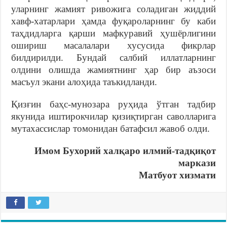
уларнинг жамият ривожига соладиган жиддий
хавф-хатарлари ҳамда фуқароларнинг бу каби
таҳдидларга қарши мафкуравий ҳушёрлигини
ошириш масалалари хусусида фикрлар
билдирилди. Бундай салбий иллатларнинг
олдини олишда жамиятнинг ҳар бир аъзоси
масъул экани алоҳида таъкидланди.
Қизғин баҳс-мунозара руҳида ўтган тадбир
якунида иштирокчилар қизиқтирган саволларига
мутахассислар томонидан батафсил жавоб олди.
Имом Бухорий халқаро илмий-тадқиқот
маркази
Матбуот хизмати