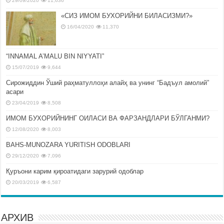
29/09/2020
11,636
«СИЗ ИМОМ БУХОРИЙНИ БИЛАСИЗМИ?»
16/04/2020
11,370
“INNAMAL A’MALU BIN NIYYATI”
15/07/2019
9,644
Сирожиддин Ўший раҳматуллоҳи алайҳ ва унинг “Бадъул амолий”
асари
23/04/2019
8,508
ИМОМ БУХОРИЙНИНГ ОИЛАСИ ВА ФАРЗАНДЛАРИ БЎЛГАНМИ?
12/08/2020
8,003
BAHS-MUNOZARA YURITISH ODOBLARI
29/12/2020
7,096
Қуръони карим қироатидаги зарурий одоблар
20/03/2019
6,587
АРХИВ