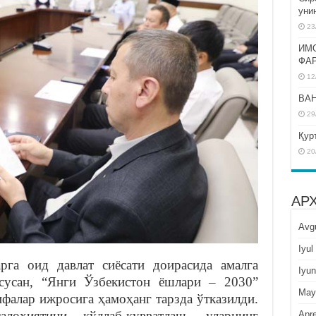
уни
23
ИМ
ФА
12
BAH
29
Қур
20
АР
Avg
Iyul
рга оид давлат сиёсати доирасида амалга
Iyun
усусан, “Янги Ўзбекистон ёшлари – 2030”
May
ифалар ижросига ҳамоҳанг тарзда ўтказилди.
оҳиятини қўллаб-қувватлаш, уларнинг
Apre