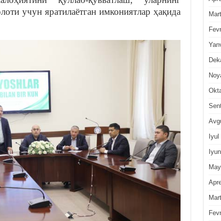
олоти учун яратилаётган имкониятлар ҳақида
Mar
Fevr
Yan
Dek
Noy
Okt
Sen
Avg
Iyul
Iyun
May
Apre
Mar
Fevr