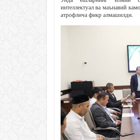
интеллектуал ва маънавий кам
атрофлича фикр алмашилди.