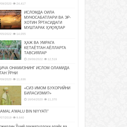
/09/2020
24,417
ИСЛОМДА ОИЛА
МУНОСАБАТЛАРИ ВА ЭР-
ХОТИН ЎРТАСИДАГИ
МУШТАРАК ҲУҚУҚЛАР
/05/2022
14,055
ҲАЖ ВА УМРАГА
КЕТАЁТГАН АЁЛЛАРГА
ТАВСИЯЛАР
29/06/2022
12,519
ДИЧА ОНАМИЗНИНГ ИСЛОМ ОЛАМИДА
ГАН ЎРНИ
/09/2020
11,636
«СИЗ ИМОМ БУХОРИЙНИ
БИЛАСИЗМИ?»
16/04/2020
11,370
NAMAL A’MALU BIN NIYYATI”
/07/2019
9,640
ожиддин Ўший раҳматуллоҳи алайҳ ва