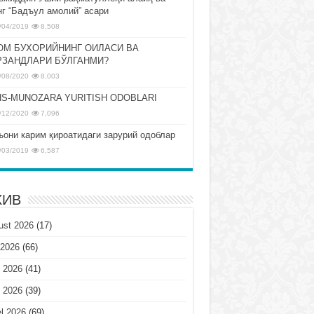
нг “Бадъул амолий” асари
/04/2019
8,508
ОМ БУХОРИЙНИНГ ОИЛАСИ ВА
РЗАНДЛАРИ БЎЛГАНМИ?
/08/2020
8,003
S-MUNOZARA YURITISH ODOBLARI
/12/2020
7,096
ъони карим қироатидаги зарурий одоблар
/03/2019
6,587
ХИВ
ust 2026
(17)
 2026
(66)
 2026
(41)
 2026
(39)
l 2026
(69)