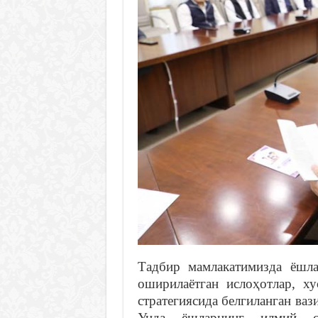
Тадбир мамлакатимизда ёшла
оширилаётган ислоҳотлар, х
стратегиясида белгиланган ваз
Унда ёшларнинг илмий сал