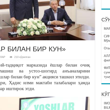
СЎ
МАР
СИ
Мўм
Р БИЛАН БИР КУН»
Ота
АЛЛ
ЛАР
210 кўрилган
фил
й-тадқиқот марказида ёшлар билан очиқ
ФИТ
қлашиш ва устоз-шогирд анъаналарини
сун
шлар билан бир кун” акцияси ташкил этилди.
туш
ри, Ҳадис илми мактаби талабалари ҳамда
лар иштирок этди.
КЎ
IMO
BIL