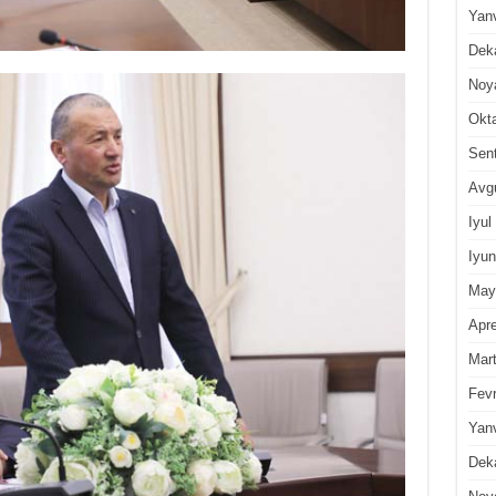
Yan
Dek
Noy
Okt
Sen
Avg
Iyul
Iyun
May
Apre
Mar
Fevr
Yan
Dek