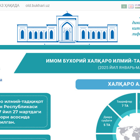
АЗ ҲАҚИДА
old.bukhari.uz