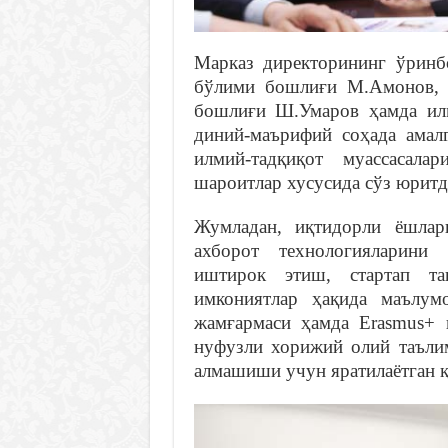
Марказ директорининг ўринб
бўлими бошлиғи М.Амонов, 
бошлиғи Ш.Умаров ҳамда илм
диний-маърифий соҳада амалг
илмий-тадқиқот муассасал
шароитлар хусусида сўз юритд
Жумладан, иқтидорли ёшлар
ахборот технологияларини 
иштирок этиш, стартап та
имкониятлар ҳақида маълум
жамғармаси ҳамда Erasmus+ 
нуфузли хорижий олий таълим
алмашиши учун яратилаётган қ