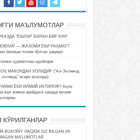
НГГИ МАЪЛУМОТЛАР
КАЗДА “ЁШЛАР БИЛАН БИР КУН”
НОВЛАР — ЖАЗОМИ ЁКИ РАҲМАТ?
ин билиши лозим бўлган ҳақиқат
-онани ҳурматлаш одоблари
ОҲ МАКОНДАН ХОЛИДИР (“Ал-Эътимод
 эътиқод” асари асосида)
НАМИ ЁКИ ИЛМИЙ ИХТИЛОФ? Аҳли
на вал жамоа ақийдаси ҳақида муҳим
унтириш
П КЎРИЛГАНЛАР
M BUXORIY HAQIDA SIZ BILGAN VA
MAGAN MA’LUMOTLAR