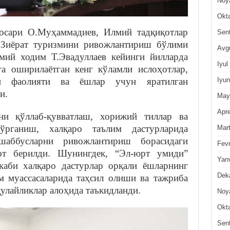
Noy
Okt
осари О.Муҳаммадиев, Илмий тадқиқотлар
Sen
Зиёрат туризмини ривожлантириш бўлими
Avg
ий ходим Т.Эвадуллаев кейинги йилларда
Iyul
а оширилаётган кенг кўламли ислоҳотлар,
Iyun
ари фаолияти ва ёшлар учун яратилган
и.
May
Apre
ни қўллаб-қувватлаш, хорижий тиллар ва
ўрганиш, халқаро таълим дастурларида
Mar
шаббусларни ривожлантириш борасидаги
Fevr
от берилди. Шунингдек, “Эл-юрт умиди”
Yan
каби халқаро дастурлар орқали ёшларнинг
Dek
 муассасаларида таҳсил олиши ва тажриба
улайликлар алоҳида таъкидланди.
Noy
Okt
Sen