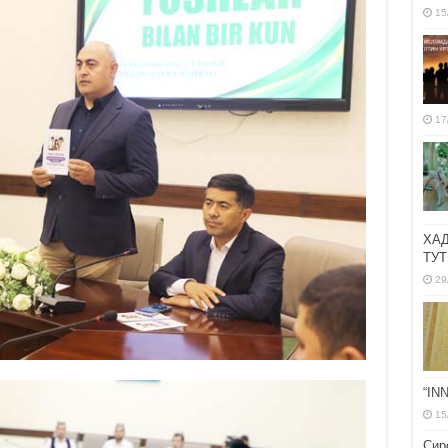
15
17
ХА
ТУТ
29
“IN
15
Сир