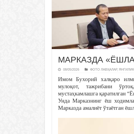
МАРКАЗДА «ЁШЛА
08/05/2026
ФОТО ЛАВҲАЛАР
,
ЯНГИЛИК
Имом Бухорий халқаро илми
мулоқот, тажрибани ўрто
мустаҳкамлашга қаратилган “Ё
Унда Марказнинг ёш ходимла
Марказда амалиёт ўтаётган ёш