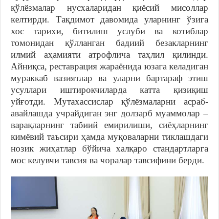
қўлёзмалар нусхаларидан қиёсий мисоллар
келтирди. Тақдимот давомида уларнинг ўзига
хос тарихи, битилиш услуби ва котиблар
томонидан қўлланган бадиий безакларнинг
илмий аҳамияти атрофлича таҳлил қилинди.
Айниқса, реставрация жараёнида юзага келадиган
мураккаб вазиятлар ва уларни бартараф этиш
усуллари иштирокчиларда катта қизиқиш
уйғотди. Мутахассислар қўлёзмаларни асраб-
авайлашда учрайдиган энг долзарб муаммолар –
варақларнинг табиий емирилиши, сиёҳларнинг
кимёвий таъсири ҳамда муқоваларни тиклашдаги
нозик жиҳатлар бўйича халқаро стандартларга
мос келувчи тавсия ва чоралар тавсифини берди.