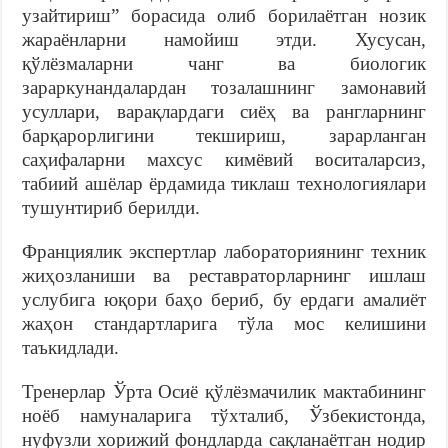
узайтириш” борасида олиб борилаётган нозик
жараёнларни намойиш этди. Хусусан,
қўлёзмаларни чанг ва биологик
зараркунандалардан тозалашнинг замонавий
усуллари, варақлардаги сиёҳ ва рангларнинг
барқарорлигини текшириш, зарарланган
саҳифаларни махсус кимёвий воситаларсиз,
табиий ашёлар ёрдамида тиклаш технологиялари
тушунтириб берилди.
Франциялик экспертлар лабораториянинг техник
жиҳозланиши ва реставраторларнинг ишлаш
услубига юқори баҳо бериб, бу ердаги амалиёт
жаҳон стандартларига тўла мос келишини
таъкидлади.
Тренерлар Ўрта Осиё қўлёзмачилик мактабининг
ноёб намуналарига тўхталиб, Ўзбекистонда,
нуфузли хорижий фондларда сақланаётган нодир