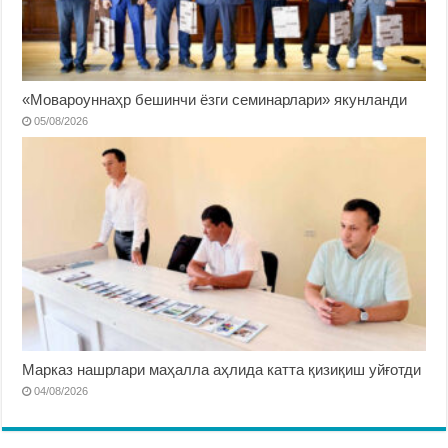
«Мовароуннаҳр бешинчи ёзги семинарлари» якунланди
05/08/2026
Марказ нашрлари маҳалла аҳлида катта қизиқиш уйғотди
04/08/2026