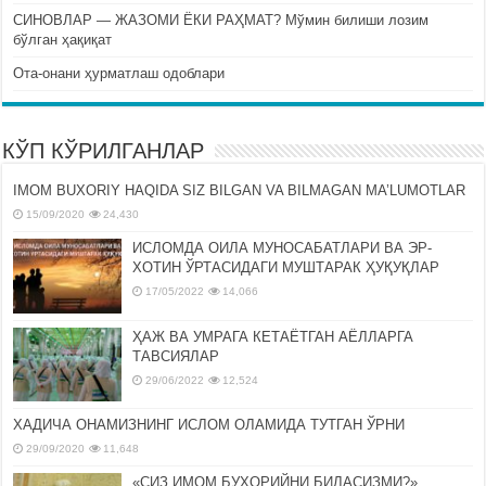
СИНОВЛАР — ЖАЗОМИ ЁКИ РАҲМАТ? Мўмин билиши лозим
бўлган ҳақиқат
Ота-онани ҳурматлаш одоблари
КЎП КЎРИЛГАНЛАР
IMOM BUXORIY HAQIDA SIZ BILGAN VA BILMAGAN MA’LUMOTLAR
15/09/2020
24,430
ИСЛОМДА ОИЛА МУНОСАБАТЛАРИ ВА ЭР-
ХОТИН ЎРТАСИДАГИ МУШТАРАК ҲУҚУҚЛАР
17/05/2022
14,066
ҲАЖ ВА УМРАГА КЕТАЁТГАН АЁЛЛАРГА
ТАВСИЯЛАР
29/06/2022
12,524
ХАДИЧА ОНАМИЗНИНГ ИСЛОМ ОЛАМИДА ТУТГАН ЎРНИ
29/09/2020
11,648
«СИЗ ИМОМ БУХОРИЙНИ БИЛАСИЗМИ?»