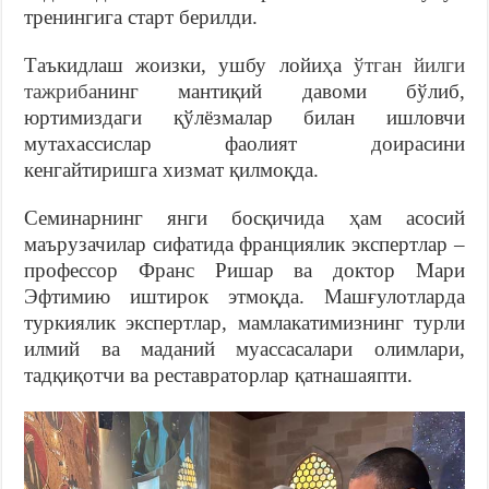
тренингига старт берилди.
Таъкидлаш жоизки, ушбу лойиҳа
ўтган йилги
тажриба
нинг мантиқий давоми бўлиб,
юртимиздаги қўлёзмалар билан ишловчи
мутахассислар фаолият доирасини
кенгайтиришга хизмат қилмоқда.
Семинарнинг янги босқичида ҳам асосий
маърузачилар сифатида франциялик экспертлар –
профессор Франс Ришар ва доктор Мари
Эфтимию иштирок этмоқда. Машғулотларда
туркиялик экспертлар, мамлакатимизнинг турли
илмий ва маданий муассасалари олимлари,
тадқиқотчи ва реставраторлар қатнашаяпти.