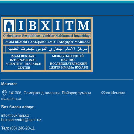
Манзил:
141306, Самарқанд вилояти, Пайариқ тумани Хўжа Исмоил
шаҳарчаси
Биз билан алоқа:
info@bukhari.uz
bukharicenter@exat.uz
Тел:
(66) 240-20-11