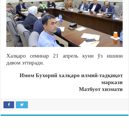
Халқаро семинар 21 апрель куни ўз ишини
давом эттиради.
Имом Бухорий халқаро илмий-тадқиқот
маркази
Матбуот хизмати