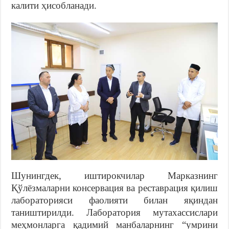
калити ҳисобланади.
Шунингдек, иштирокчилар Марказнинг
Қўлёзмаларни консервация ва реставрация қилиш
лабораторияси фаолияти билан яқиндан
таништирилди. Лаборатория мутахассислари
меҳмонларга қадимий манбаларнинг “умрини