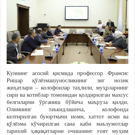
Куннинг асосий қисмида профессор Франсис
Ришар қўлёзмашуносликнинг энг нозик
жиҳатлари – колофонлар таҳлили, муҳрларнинг
сири ва котиблар томонидан қолдирилган махсус
белгиларни ўрганиш бўйича маъруза қилди.
Олимнинг таъкидлашича, колофонда
келтирилган буюртмачи номи, хаттот исми ва
қўлёзма кўчирилган сана каби маълумотлар
тарихий ҳақиқатларни очишнинг ғоят муҳим