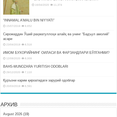
16/04/2020
11,374
“INNAMAL A’MALU BIN NIYYATI”
15/07/2019
9,652
Сирожиддин Ўший раҳматуллоҳи алайҳ ва унинг “Бадъул амолий”
асари
23/04/2019
8,516
ИМОМ БУХОРИЙНИНГ ОИЛАСИ ВА ФАРЗАНДЛАРИ БЎЛГАНМИ?
12/08/2020
8,009
BAHS-MUNOZARA YURITISH ODOBLARI
29/12/2020
7,110
Қуръони карим қироатидаги зарурий одоблар
20/03/2019
6,591
АРХИВ
Avgust 2026
(19)