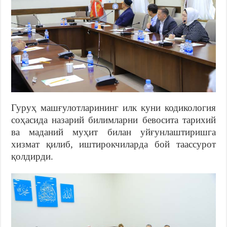
Гуруҳ машғулотларининг илк куни кодикология
соҳасида назарий билимларни бевосита тарихий
ва маданий муҳит билан уйғунлаштиришга
хизмат қилиб, иштирокчиларда бой таассурот
қолдирди.