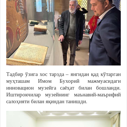
Тадбир ўзига хос тарзда – янгидан қад кўтарган
муҳташам Имом Бухорий мажмуасидаги
инновацион музейга саёҳат билан бошланди.
Иштирокчилар музейнинг маънавий-маърифий
салоҳияти билан яқиндан танишди.