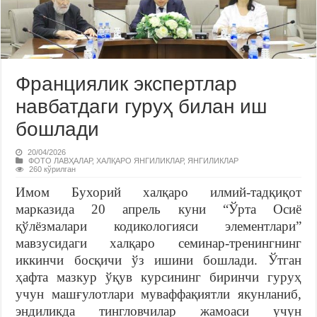
Франциялик экспертлар
навбатдаги гуруҳ билан иш
бошлади
20/04/2026
ФОТО ЛАВҲАЛАР
,
ХАЛҚАРО ЯНГИЛИКЛАР
,
ЯНГИЛИКЛАР
260 кўрилган
Имом Бухорий халқаро илмий-тадқиқот
марказида 20 апрель куни “Ўрта Осиё
қўлёзмалари кодикологияси элементлари”
мавзусидаги халқаро семинар-тренингнинг
иккинчи босқичи ўз ишини бошлади. Ўтган
ҳафта мазкур ўқув курсининг биринчи гуруҳ
учун машғулотлари муваффақиятли якунланиб,
эндиликда тингловчилар жамоаси учун