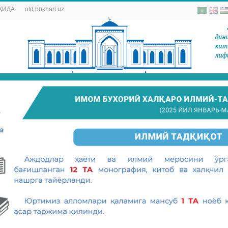
ҚИДА
old.bukhari.uz