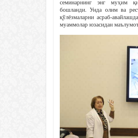
семинарнинг энг муҳим қи
бошланди. Унда олим ва рест
қўлёзмаларни асраб-авайлашд
муаммолар юзасидан маълумот