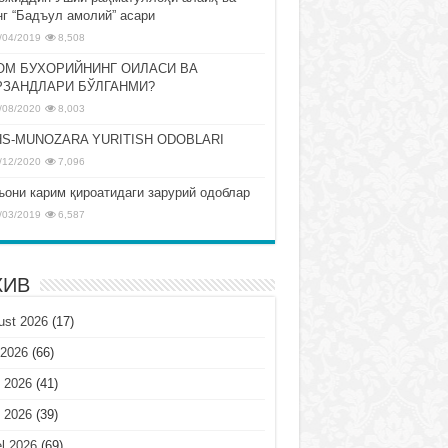
нг “Бадъул амолий” асари
/04/2019
8,508
ОМ БУХОРИЙНИНГ ОИЛАСИ ВА
РЗАНДЛАРИ БЎЛГАНМИ?
/08/2020
8,003
S-MUNOZARA YURITISH ODOBLARI
/12/2020
7,096
ъони карим қироатидаги зарурий одоблар
/03/2019
6,587
ХИВ
ust 2026
(17)
 2026
(66)
 2026
(41)
 2026
(39)
l 2026
(69)