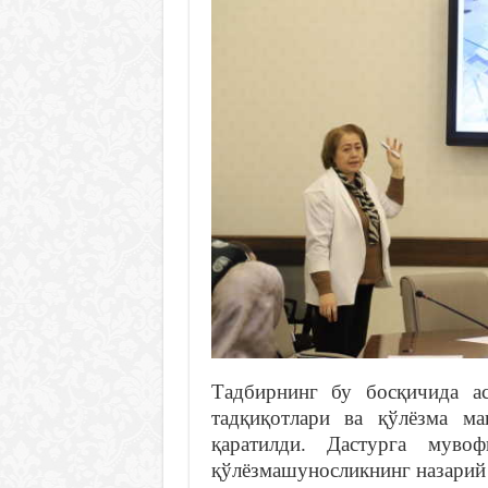
Тадбирнинг бу босқичида ас
тадқиқотлари ва қўлёзма м
қаратилди. Дастурга муво
қўлёзмашуносликнинг назарий 