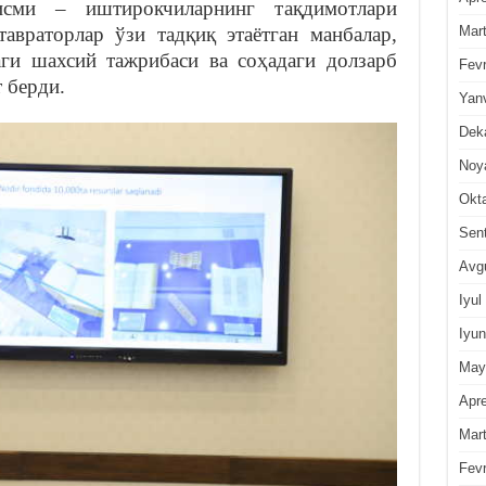
сми – иштирокчиларнинг тақдимотлари
Mar
авраторлар ўзи тадқиқ этаётган манбалар,
аги шахсий тажрибаси ва соҳадаги долзарб
Fevr
 берди.
Yan
Dek
Noy
Okt
Sen
Avg
Iyul
Iyun
May
Apre
Mar
Fevr