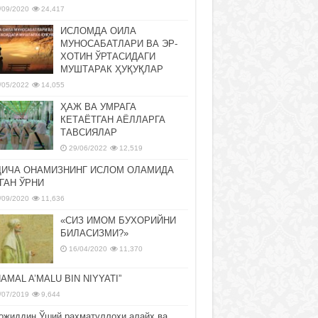
/09/2020
24,417
ИСЛОМДА ОИЛА
МУНОСАБАТЛАРИ ВА ЭР-
ХОТИН ЎРТАСИДАГИ
МУШТАРАК ҲУҚУҚЛАР
/05/2022
14,055
ҲАЖ ВА УМРАГА
КЕТАЁТГАН АЁЛЛАРГА
ТАВСИЯЛАР
29/06/2022
12,519
ДИЧА ОНАМИЗНИНГ ИСЛОМ ОЛАМИДА
ГАН ЎРНИ
/09/2020
11,636
«СИЗ ИМОМ БУХОРИЙНИ
БИЛАСИЗМИ?»
16/04/2020
11,370
NAMAL A’MALU BIN NIYYATI”
/07/2019
9,644
ожиддин Ўший раҳматуллоҳи алайҳ ва