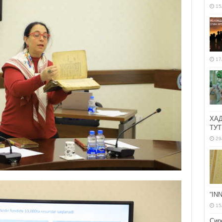
15
17
ХА
ТУТ
29
“IN
15
Сир