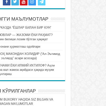
НГГИ МАЪЛУМОТЛАР
КАЗДА “ЁШЛАР БИЛАН БИР КУН”
НОВЛАР — ЖАЗОМИ ЁКИ РАҲМАТ?
ин билиши лозим бўлган ҳақиқат
-онани ҳурматлаш одоблари
ОҲ МАКОНДАН ХОЛИДИР (“Ал-Эътимод
 эътиқод” асари асосида)
НАМИ ЁКИ ИЛМИЙ ИХТИЛОФ? Аҳли
на вал жамоа ақийдаси ҳақида муҳим
унтириш
П КЎРИЛГАНЛАР
M BUXORIY HAQIDA SIZ BILGAN VA
MAGAN MA’LUMOTLAR