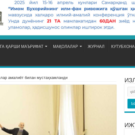
ГА ҚАРШИ МАЪРИФАТ
МАҚОЛАЛАР
ЖУРНАЛ
КУТУБХОНА
лар амалиёт билан мустаҳкамланди
ИЗ
ИЖ