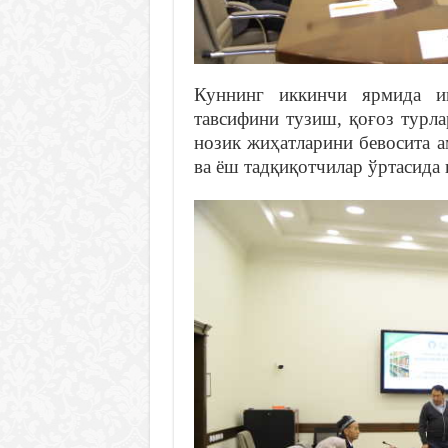
Куннинг иккинчи ярмида иш
тавсифини тузиш, қоғоз турл
нозик жиҳатларини бевосита а
ва ёш тадқиқотчилар ўртасида