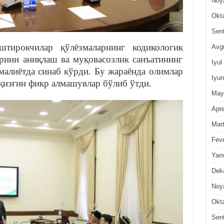
Noy
Okt
Sen
тирокчилар қўлёзмаларнинг кодикологик
Avg
арини аниқлаш ва муқовасозлик санъатининг
Iyul
малиётда синаб кўрди. Бу жараёнда олимлар
Iyun
 қизғин фикр алмашувлар бўлиб ўтди.
May
Apre
Mar
Fevr
Yan
Dek
Noy
Okt
Sen