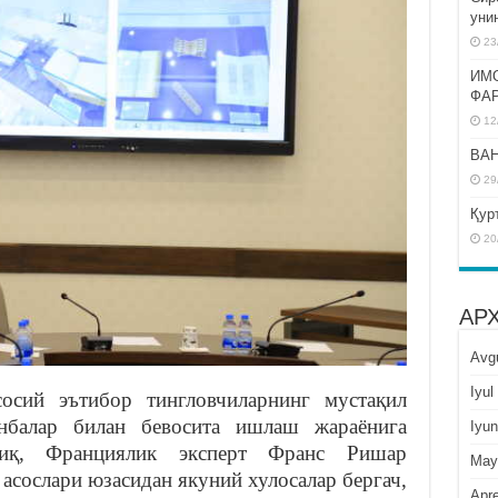
уни
23
ИМ
ФА
12
BAH
29
Қур
20
АР
Avg
Iyul
осий эътибор тингловчиларнинг мустақил
анбалар билан бевосита ишлаш жараёнига
Iyun
фиқ, Франциялик эксперт Франс Ришар
May
асослари юзасидан якуний хулосалар бергач,
Apre