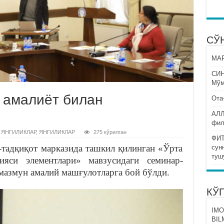
СЎ
МАР
СИ
Мўм
 амалиёт билан
Ота
АЛЛ
фил
 ЯНГИЛИКЛАР
,
ЯНГИЛИКЛАР
275 кўрилган
ФИТ
тадқиқот марказида ташкил қилинган «Ўрта
сун
туш
ияси элементлари» мавзусидаги семинар-
мазмун амалий машғулотларга бой бўлди.
КЎ
IMO
BIL