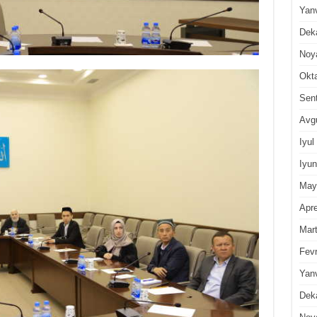
Yan
Dek
Noy
Okt
Sen
Avg
Iyul
Iyun
May
Apre
Mar
Fevr
Yan
Dek