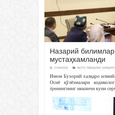
Назарий билимлар
мустаҳкамланди
17/04/2026
ФОТО ЛАВҲАЛАР
,
ХАЛҚАРО
Имом Бухорий халқаро илмий-
Осиё қўлёзмалари кодиколог
тренингнинг иккинчи куни сер