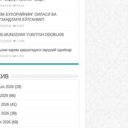
/04/2019
8,516
ОМ БУХОРИЙНИНГ ОИЛАСИ ВА
РЗАНДЛАРИ БЎЛГАНМИ?
/08/2020
8,007
S-MUNOZARA YURITISH ODOBLARI
/12/2020
7,108
ъони карим қироатидаги зарурий одоблар
/03/2019
6,591
ХИВ
ust 2026
(19)
 2026
(66)
 2026
(41)
 2026
(39)
l 2026
(69)