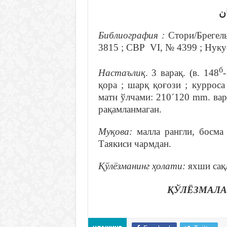
ن
Библиография :
Стори/Брегел
3815 ; СВР VI, № 4399 ; Нуку
б
Настаълиқ
. 3 варақ. (в. 148
қора ; шарқ қоғози ; куррос
матн ўлчами: 210´120 mm. ва
рақамланмаган.
Муқова:
малла рангли, босма 
Таякиси чармдан.
Қўлёзманинг ҳолати:
яхши сақл
ҚЎЛЁЗМАЛА