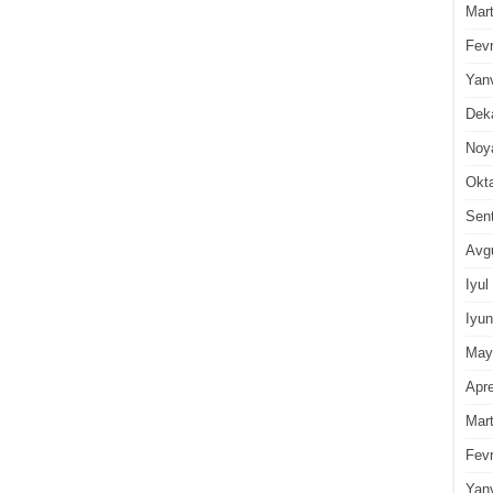
Mar
Fevr
Yan
Dek
Noy
Okt
Sen
Avg
Iyul
Iyun
May
Apre
Mar
Fevr
Yan