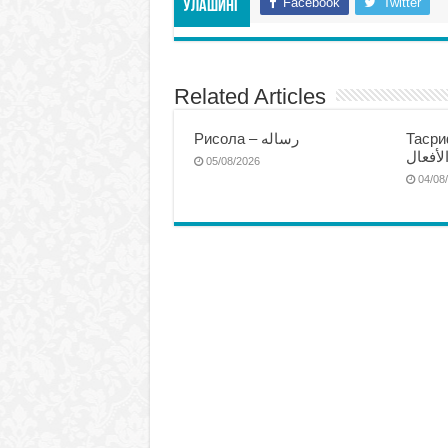
Facebook
Twitter
Улашинг
Related Articles
Тасриф
Рисола – رساله
لأفعال
05/08/2026
04/08