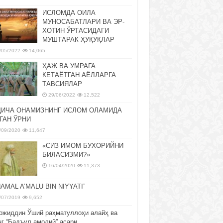
ИСЛОМДА ОИЛА
МУНОСАБАТЛАРИ ВА ЭР-
ХОТИН ЎРТАСИДАГИ
МУШТАРАК ҲУҚУҚЛАР
/05/2022
14,065
ҲАЖ ВА УМРАГА
КЕТАЁТГАН АЁЛЛАРГА
ТАВСИЯЛАР
29/06/2022
12,522
ДИЧА ОНАМИЗНИНГ ИСЛОМ ОЛАМИДА
ГАН ЎРНИ
/09/2020
11,647
«СИЗ ИМОМ БУХОРИЙНИ
БИЛАСИЗМИ?»
16/04/2020
11,373
NAMAL A’MALU BIN NIYYATI”
/07/2019
9,652
ожиддин Ўший раҳматуллоҳи алайҳ ва
нг “Бадъул амолий” асари