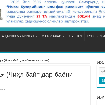
ГА ҚАРШИ МАЪРИФАТ
МАҚОЛАЛАР
ЖУРНАЛ
КУТУБХОН
چهل بيت در بيان مخارج (Чиҳл байт дар баёни махориж)
ИЗ
ёни
илган
ИЖ