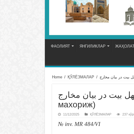
ФАОЛИЯТ
ЯНГИЛИКЛАР
ЖАҲОЛАТ
Home
/
ҚЎЛЁЗМАЛАР
/
چهل بيت در بيان مخارج (Чиҳл байт дар ба
махориж)
11/12/2025
ҚЎЛЁЗМАЛАР
237 кўр
№ inv. MR 484/VI