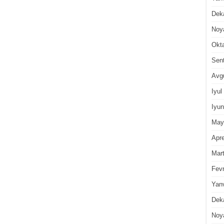
Dek
Noy
Okt
Sen
Avg
Iyul
Iyun
May
Apre
Mar
Fevr
Yan
Dek
Noy