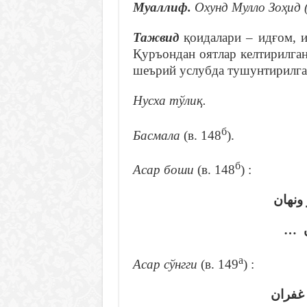
Муаллиф.
Охунд Мулло Зоҳид (
Тажвид
қоидалари – идғом, и
Қуръондан оятлар келтирилга
шеърий услубда тушунтирилга
Нусха тўлиқ
.
б
Басмала
(в. 148
).
б
Асар боши
(в. 148
) :
نهان
زان
а
Асар сўнгги
(в. 149
) :
… ران