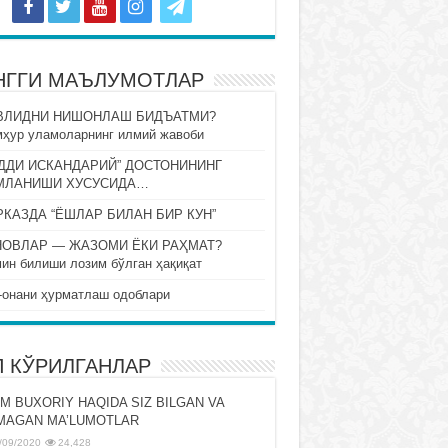
НГГИ МАЪЛУМОТЛАР
ВЛИДНИ НИШОНЛАШ БИДЪАТМИ?
ҳур уламоларнинг илмий жавоби
ДДИ ИСКАНДАРИЙ” ДОСТОНИНИНГ
МЛАНИШИ ХУСУСИДА…
КАЗДА “ЁШЛАР БИЛАН БИР КУН”
НОВЛАР — ЖАЗОМИ ЁКИ РАҲМАТ?
ин билиши лозим бўлган ҳақиқат
-онани ҳурматлаш одоблари
П КЎРИЛГАНЛАР
M BUXORIY HAQIDA SIZ BILGAN VA
MAGAN MA’LUMOTLAR
/09/2020
24,428