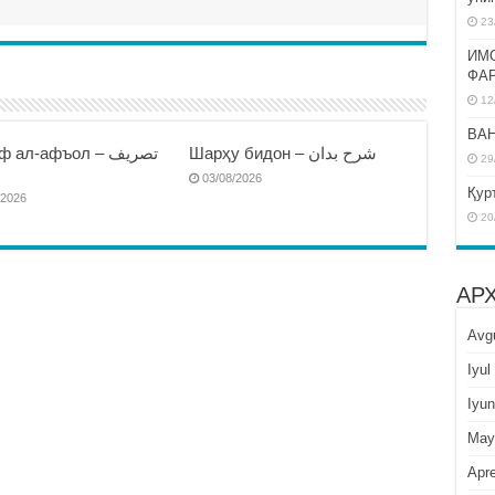
23
ИМ
ФА
12
BAH
Шарҳу бидон – شرح بدان
 ал-афъол – تصريف
29
ا
03/08/2026
Қур
/2026
20
АР
Avg
Iyul
Iyun
May
Apre