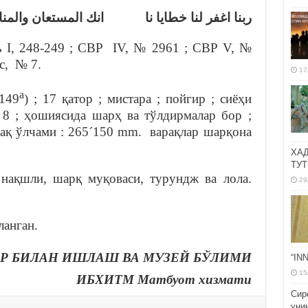
ربنا اغفر لنا خطايا نا انك المستعان والمنا
ь I, 248-249 ; СВР IV, № 2961 ; СВР V, №
с, № 7.
17
а
-149
) ; 17 қатор ; мистара ; пойгир ; сиёҳи
а 8 ; ҳошиясида шарҳ ва тўлдирмалар бор ;
рақ ўлчами : 265´150 mm. варақлар шарқона
ХА
ТУТ
нақшли, шарқ муқоваси, турундж ва лола.
29
анган.
Р БИЛАН ИШЛАШ ВА МУЗЕЙ БЎЛИМИ
“IN
15
ИБХИТМ Матбуот хизмати
Сир
уни