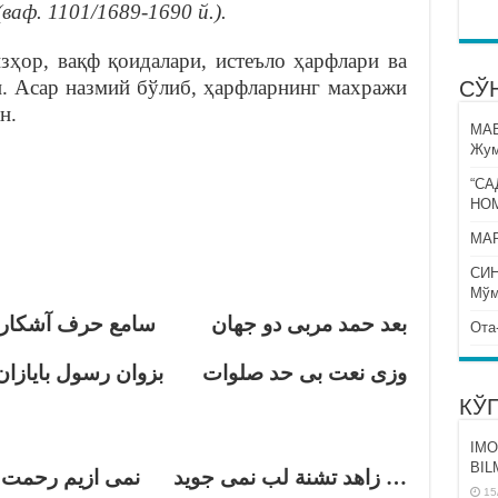
ваф. 1101/1689-1690 й.).
зҳор, вақф қоидалари, истеъло ҳарфлари ва
н. Асар назмий бўлиб, ҳарфларнинг махражи
СЎ
н.
МА
Жум
“СА
НО
МАР
СИ
Мўм
بعد حمد مربى دو جهان سامع حرف آشكار و
Ота
وزى نعت بى حد صلوات بزوان رسول بايا …
КЎ
IMO
BIL
زاهد تشنة لب نمى جويد نمى ازيم رحمت غف
15