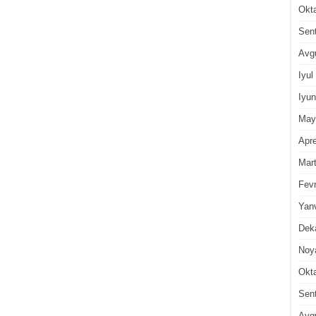
Okt
Sen
Avg
Iyul
Iyun
May
Apre
Mar
Fevr
Yan
Dek
Noy
Okt
Sen
Avg