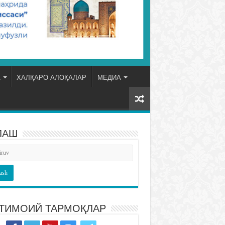
А
ХАЛҚАРО АЛОҚАЛАР
МЕДИА
ЛАШ
ТИМОИЙ ТАРМОҚЛАР