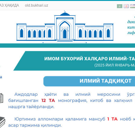
АЗ ҲАҚИДА
old.bukhari.uz