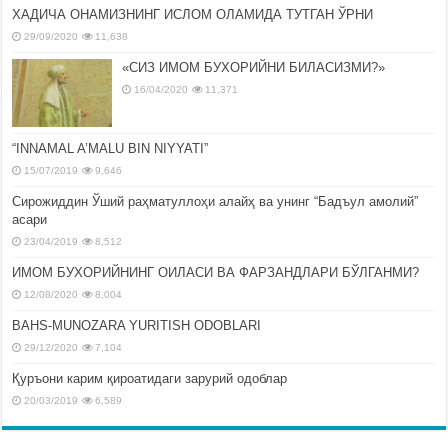
ХАДИЧА ОНАМИЗНИНГ ИСЛОМ ОЛАМИДА ТУТГАН ЎРНИ
29/09/2020
11,638
«СИЗ ИМОМ БУХОРИЙНИ БИЛАСИЗМИ?»
16/04/2020
11,371
“INNAMAL A’MALU BIN NIYYATI”
15/07/2019
9,646
Сирожиддин Ўший раҳматуллоҳи алайҳ ва унинг “Бадъул амолий”
асари
23/04/2019
8,512
ИМОМ БУХОРИЙНИНГ ОИЛАСИ ВА ФАРЗАНДЛАРИ БЎЛГАНМИ?
12/08/2020
8,004
BAHS-MUNOZARA YURITISH ODOBLARI
29/12/2020
7,104
Қуръони карим қироатидаги зарурий одоблар
20/03/2019
6,589