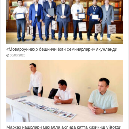
«Мовароуннаҳр бешинчи ёзги семинарлари» якунланди
05/08/2026
Марказ нашрлари маҳалла аҳлида катта қизиқиш уйғотди