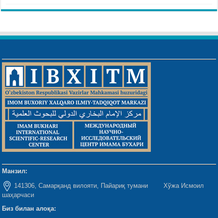
Манзил:
141306, Самарқанд вилояти, Пайариқ тумани Хўжа Исмоил
шаҳарчаси
Биз билан алоқа: