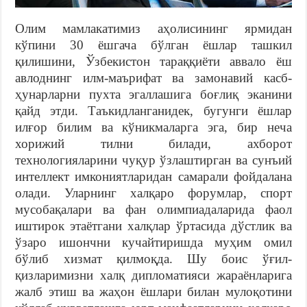
Олим мамлакатимиз аҳолисининг ярмидан
кўпини 30 ёшгача бўлган ёшлар ташкил
қилишини, Ўзбекистон тараққиёти аввало ёш
авлоднинг илм-маърифат ва замонавий касб-
ҳунарларни пухта эгаллашига боғлиқ эканини
қайд этди. Таъкидланганидек, бугунги ёшлар
илғор билим ва кўникмаларга эга, бир неча
хорижий тилни билади, ахборот
технологияларини чуқур ўзлаштирган ва сунъий
интеллект имкониятларидан самарали фойдалана
олади. Уларнинг халқаро форумлар, спорт
мусобақалари ва фан олимпиадаларида фаол
иштирок этаётгани халқлар ўртасида дўстлик ва
ўзаро ишончни кучайтиришда муҳим омил
бўлиб хизмат қилмоқда. Шу боис ўғил-
қизларимизни халқ дипломатияси жараёнларига
жалб этиш ва жаҳон ёшлари билан мулоқотини