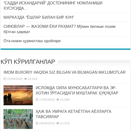
“САДДИ ИСКАНДАРИЙ” ДОСТОНИНИНГ НОМЛАНИШИ
ХУСУСИДА…
МАРКАЗДА “ЁШЛАР БИЛАН БИР КУН”
СИНОВЛАР — ЖАЗОМИ ЁКИ РАҲМАТ? Мўмин билиши лозим
бўлган ҳақиқат
Ота-онани ҳурматлаш одоблари
КЎП КЎРИЛГАНЛАР
IMOM BUXORIY HAQIDA SIZ BILGAN VA BILMAGAN MA’LUMOTLAR
15/09/2020
24,418
ИСЛОМДА ОИЛА МУНОСАБАТЛАРИ ВА ЭР-
ХОТИН ЎРТАСИДАГИ МУШТАРАК ҲУҚУҚЛАР
17/05/2022
14,058
ҲАЖ ВА УМРАГА КЕТАЁТГАН АЁЛЛАРГА
ТАВСИЯЛАР
29/06/2022
12,519