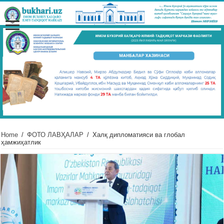
Home
/
ФОТО ЛАВҲАЛАР
/
Халқ дипломатияси ва глобал
ҳамжиҳатлик