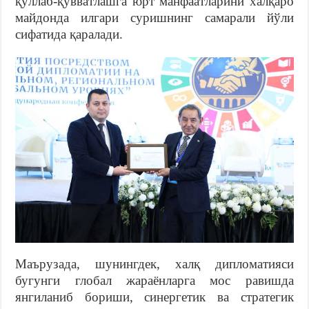
қўллаб-қувватлашга юрт манфаатларини халқаро
майдонда илгари суришнинг самарали йўли
сифатида қаралади.
Маърузада, шунингдек, халқ дипломатияси
бугунги глобал жараёнларга мос равишда
янгиланиб бориши, синергетик ва стратегик