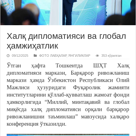
Халқ дипломатияси ва глобал
ҳамжиҳатлик
09/12/2025
ФОТО ЛАВҲАЛАР
,
ЯНГИЛИКЛАР
353 кўрилган
Ўтган ҳафта Тошкентда ШҲТ Халқ
дипломатияси маркази, Барқарор ривожланиш
маркази ҳамда Ўзбекистон Республикаси Олий
Мажлиси ҳузуридаги Фуқаролик жамияти
институтларини қўллаб-қувватлаш жамоат фонди
ҳамкорлигида “Миллий, минтақавий ва глобал
миқёсда халқ дипломатияси орқали барқарор
ривожланишни таъминлаш” мавзусида халқаро
конференция ўтказилди.