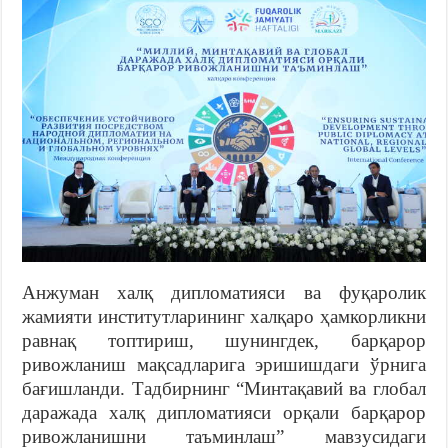
Анжуман халқ дипломатияси ва фуқаролик
жамияти институтларининг халқаро ҳамкорликни
равнақ топтириш, шунингдек, барқарор
ривожланиш мақсадларига эришишдаги ўрнига
бағишланди. Тадбирнинг “Минтақавий ва глобал
даражада халқ дипломатияси орқали барқарор
ривожланишни таъминлаш” мавзусидаги