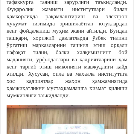
тафаккурга таяниш зарурлиги таъкидланди.
Фуқаролик жамияти институтлари билан
ҳамкорликда рақамлаштириш ва электрон
ҳукумат тизимида эришилаётган ютуқлардан
кенг фойдаланиш муҳим экани айтилди. Бундан
ташқари, хорижий давлатларда ўзбек тилини
ўргатиш марказларини ташкил этиш орқали
нафақат тилни, балки халқимизнинг бой
маданияти, урф-одатлари ва қадриятларини ҳам
кенг тарғиб этиш имконияти мавжудлиги қайд
этилди. Хусусан, оила ва маҳалла институтига
хос қадриятлар жаҳон ҳамжамиятида
ҳамжиҳатликни мустаҳкамлашга хизмат қилиши
мумкинлиги таъкидланди.