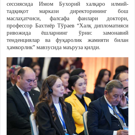
сессиясида Имом Бухорий халқаро илмий-
тадқиқот маркази директорининг бош
маслаҳатчиси, фалсафа фанлари доктори,
профессор Бахтиёр Тўраев “Халқ дипломатияси
ривожида ёшларнинг ўрни: замонавий
тенденциялар ва фуқаролик жамияти билан
ҳамкорлик” мавзусида маъруза қилди.