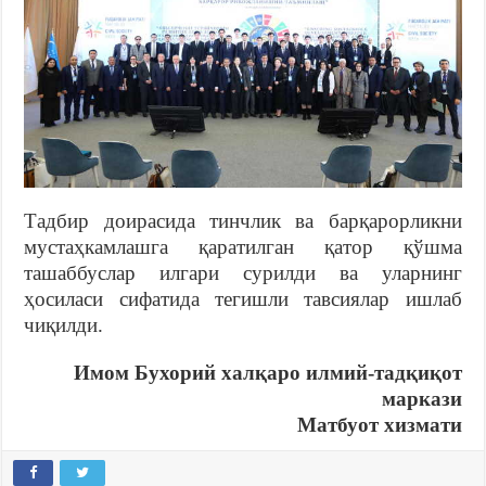
Тадбир доирасида тинчлик ва барқарорликни
мустаҳкамлашга қаратилган қатор қўшма
ташаббуслар илгари сурилди ва уларнинг
ҳосиласи сифатида тегишли тавсиялар ишлаб
чиқилди.
Имом Бухорий халқаро илмий-тадқиқот
маркази
Матбуот хизмати