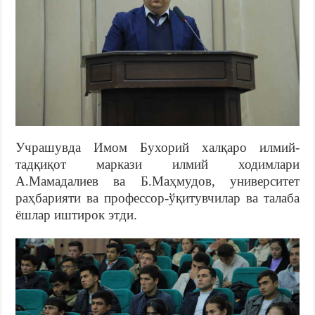
Учрашувда Имом Бухорий халқаро илмий-
тадқиқот маркази илмий ходимлари
А.Мамадалиев ва Б.Маҳмудов, университет
раҳбарияти ва профессор-ўқитувчилар ва талаба
ёшлар иштирок этди.