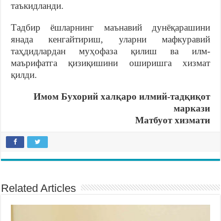
таъкидланди.
Тадбир ёшларнинг маънавий дунёқарашини
янада кенгайтириш, уларни мафкуравий
таҳдидлардан муҳофаза қилиш ва илм-
маърифатга қизиқишини оширишга хизмат
қилди.
Имом Бухорий халқаро илмий-тадқиқот
маркази
Матбуот хизмати
Related Articles