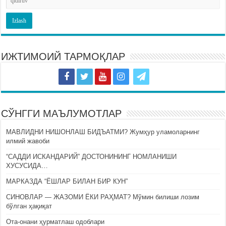
ИЖТИМОИЙ ТАРМОҚЛАР
СЎНГГИ МАЪЛУМОТЛАР
МАВЛИДНИ НИШОНЛАШ БИДЪАТМИ? Жумҳур уламоларнинг
илмий жавоби
“САДДИ ИСКАНДАРИЙ” ДОСТОНИНИНГ НОМЛАНИШИ
ХУСУСИДА…
МАРКАЗДА “ЁШЛАР БИЛАН БИР КУН”
СИНОВЛАР — ЖАЗОМИ ЁКИ РАҲМАТ? Мўмин билиши лозим
бўлган ҳақиқат
Ота-онани ҳурматлаш одоблари