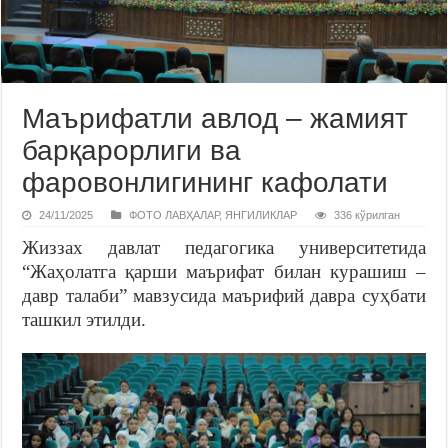
Маърифатли авлод – жамият
барқарорлиги ва
фаровонлигининг кафолати
24/11/2025
ФОТО ЛАВҲАЛАР
,
ЯНГИЛИКЛАР
336 кўрилган
Жиззах давлат педагогика университетида
“Жаҳолатга қарши маърифат билан курашиш –
давр талаби” мавзусида маърифий давра суҳбати
ташкил этилди.