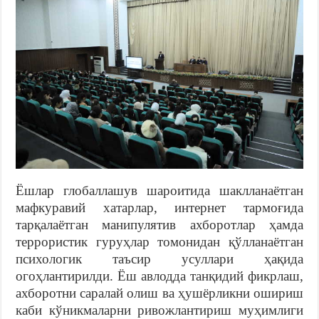
Ёшлар глобаллашув шароитида шаклланаётган
мафкуравий хатарлар, интернет тармоғида
тарқалаётган манипулятив ахборотлар ҳамда
террористик гуруҳлар томонидан қўлланаётган
психологик таъсир усуллари ҳақида
огоҳлантирилди. Ёш авлодда танқидий фикрлаш,
ахборотни саралай олиш ва ҳушёрликни ошириш
каби кўникмаларни ривожлантириш муҳимлиги