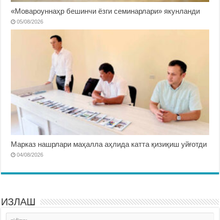
«Мовароуннаҳр бешинчи ёзги семинарлари» якунланди
05/08/2026
Марказ нашрлари маҳалла аҳлида катта қизиқиш уйғотди
04/08/2026
ИЗЛАШ