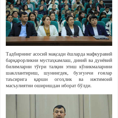
Тадбирнинг асосий мақсади ёшларда мафкуравий
барқарорликни мустаҳкамлаш, диний ва дунёвий
билимларни тўғри талқин этиш кўникмаларини
шакллантириш, шунингдек, бузғунчи ғоялар
таъсирига қарши огоҳлик ва ижтимоий
масъулиятни оширишдан иборат бўлди.