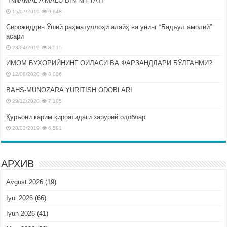
“INNAMAL A’MALU BIN NIYYATI”
15/07/2019
9,648
Сирожиддин Ўший раҳматуллоҳи алайҳ ва унинг “Бадъул амолий”
асари
23/04/2019
8,515
ИМОМ БУХОРИЙНИНГ ОИЛАСИ ВА ФАРЗАНДЛАРИ БЎЛГАНМИ?
12/08/2020
8,006
BAHS-MUNOZARA YURITISH ODOBLARI
29/12/2020
7,105
Қуръони карим қироатидаги зарурий одоблар
20/03/2019
6,591
АРХИВ
Avgust 2026
(19)
Iyul 2026
(66)
Iyun 2026
(41)