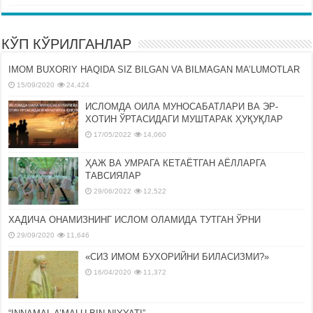
КЎП КЎРИЛГАНЛАР
IMOM BUXORIY HAQIDA SIZ BILGAN VA BILMAGAN MA’LUMOTLAR
15/09/2020
24,424
ИСЛОМДА ОИЛА МУНОСАБАТЛАРИ ВА ЭР-
ХОТИН ЎРТАСИДАГИ МУШТАРАК ҲУҚУҚЛАР
17/05/2022
14,060
ҲАЖ ВА УМРАГА КЕТАЁТГАН АЁЛЛАРГА
ТАВСИЯЛАР
29/06/2022
12,522
ХАДИЧА ОНАМИЗНИНГ ИСЛОМ ОЛАМИДА ТУТГАН ЎРНИ
29/09/2020
11,646
«СИЗ ИМОМ БУХОРИЙНИ БИЛАСИЗМИ?»
16/04/2020
11,372