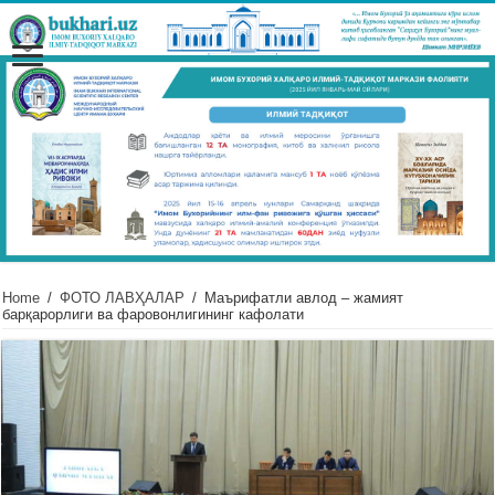
Home
/
ФОТО ЛАВҲАЛАР
/
Маърифатли авлод – жамият
барқарорлиги ва фаровонлигининг кафолати