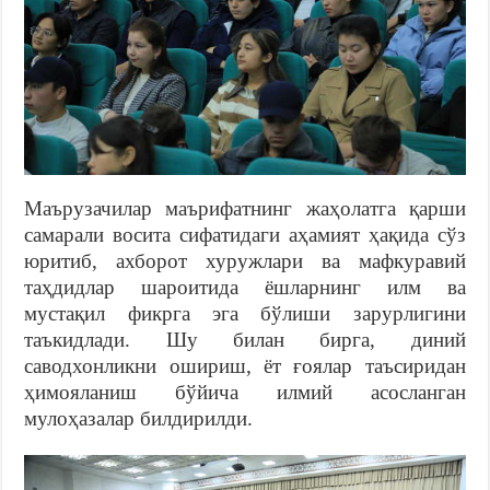
Маърузачилар маърифатнинг жаҳолатга қарши
самарали восита сифатидаги аҳамият ҳақида сўз
юритиб, ахборот хуружлари ва мафкуравий
таҳдидлар шароитида ёшларнинг илм ва
мустақил фикрга эга бўлиши зарурлигини
таъкидлади. Шу билан бирга, диний
саводхонликни ошириш, ёт ғоялар таъсиридан
ҳимояланиш бўйича илмий асосланган
мулоҳазалар билдирилди.