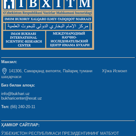
Манзил:
141306, Самарқанд вилояти, Пайариқ тумани Хўжа Исмоил
шаҳарчаси
Биз билан алоқа:
info@bukhari.uz
bukharicenter@exat.uz
Тел:
(66) 240-20-11
ҲАМКОР САЙТЛАР:
ЎЗБЕКИСТОН РЕСПУБЛИКАСИ ПРЕЗИДЕНТИНИНГ МАТБУОТ