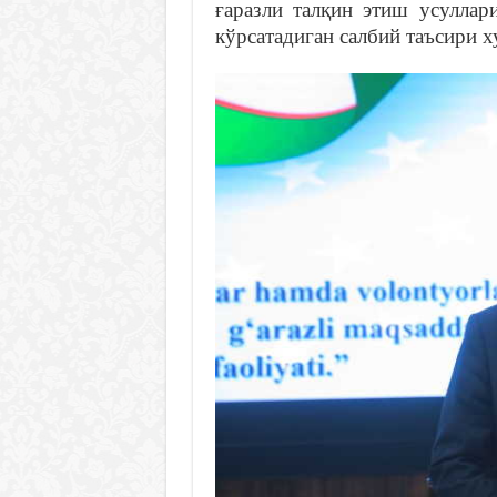
ғаразли талқин этиш усуллар
кўрсатадиган салбий таъсири х