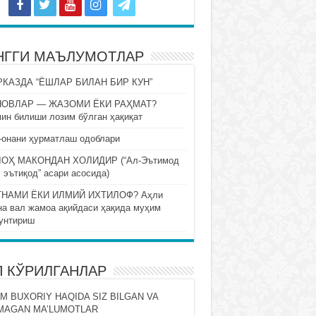
НГГИ МАЪЛУМОТЛАР
КАЗДА “ЁШЛАР БИЛАН БИР КУН”
НОВЛАР — ЖАЗОМИ ЁКИ РАҲМАТ?
ин билиши лозим бўлган ҳақиқат
-онани ҳурматлаш одоблари
ОҲ МАКОНДАН ХОЛИДИР (“Ал-Эътимод
 эътиқод” асари асосида)
НАМИ ЁКИ ИЛМИЙ ИХТИЛОФ? Аҳли
на вал жамоа ақийдаси ҳақида муҳим
унтириш
П КЎРИЛГАНЛАР
M BUXORIY HAQIDA SIZ BILGAN VA
MAGAN MA’LUMOTLAR