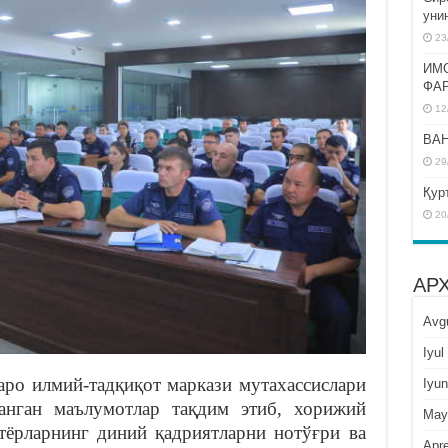
уни
23
ИМ
ФА
12
BAH
29
Қур
20
АР
Avg
Iyul
ро илмий-тадқиқот маркази мутахассислари
Iyun
анган маълумотлар тақдим этиб, хорижий
May
тёрларнинг диний қадриятларни нотўғри ва
Apre