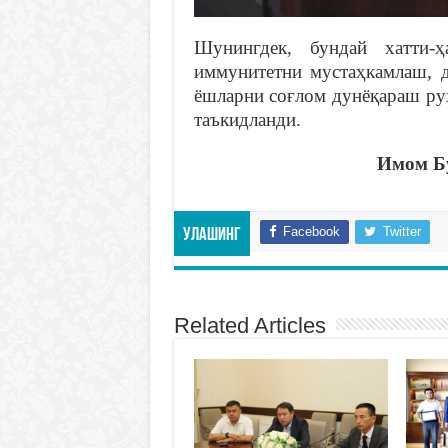
Шунингдек, бундай хатти-ҳ
иммунитетни мустаҳкамлаш, 
ёшларни соғлом дунёқараш ру
таъкидланди.
Имом Бу
Facebook
Twitter
Улашинг
Related Articles