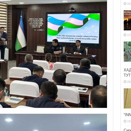
15
17
ХА
ТУТ
29
“IN
15
Сир