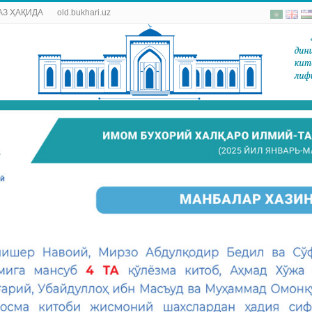
АЗ ҲАҚИДА
old.bukhari.uz