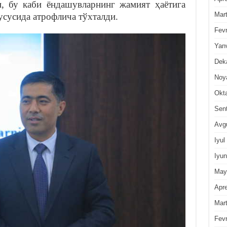
и, бу каби ёндашувларнинг жамият ҳаётига
Mar
усусида атрофлича тўхталди.
Fevr
Yan
Dek
Noy
Okt
Sen
Avg
Iyul
Iyun
May
Apre
Mar
Fevr