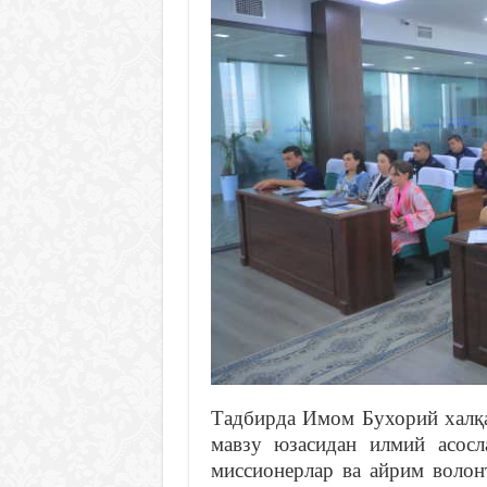
Тадбирда Имом Бухорий халқа
мавзу юзасидан илмий асосл
миссионерлар ва айрим волон