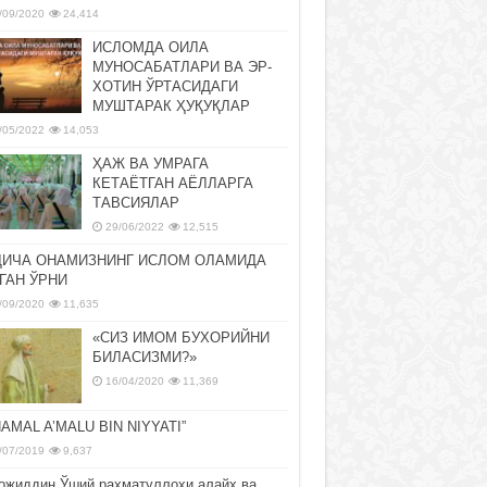
/09/2020
24,414
ИСЛОМДА ОИЛА
МУНОСАБАТЛАРИ ВА ЭР-
ХОТИН ЎРТАСИДАГИ
МУШТАРАК ҲУҚУҚЛАР
/05/2022
14,053
ҲАЖ ВА УМРАГА
КЕТАЁТГАН АЁЛЛАРГА
ТАВСИЯЛАР
29/06/2022
12,515
ДИЧА ОНАМИЗНИНГ ИСЛОМ ОЛАМИДА
ГАН ЎРНИ
/09/2020
11,635
«СИЗ ИМОМ БУХОРИЙНИ
БИЛАСИЗМИ?»
16/04/2020
11,369
NAMAL A’MALU BIN NIYYATI”
/07/2019
9,637
ожиддин Ўший раҳматуллоҳи алайҳ ва