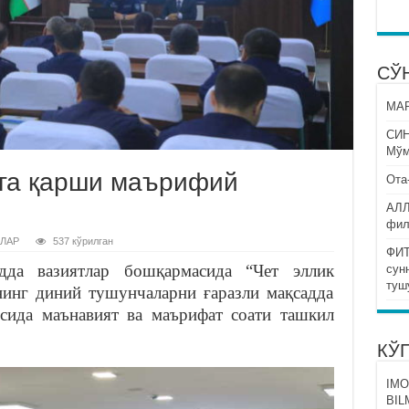
СЎ
МАР
СИ
Мўм
рга қарши маърифий
Ота
АЛЛ
фил
ЛАР
537 кўрилган
ФИТ
дда вазиятлар бошқармасида “Чет эллик
сун
туш
нинг диний тушунчаларни ғаразли мақсадда
сида маънавият ва маърифат соати ташкил
КЎ
IMO
BIL