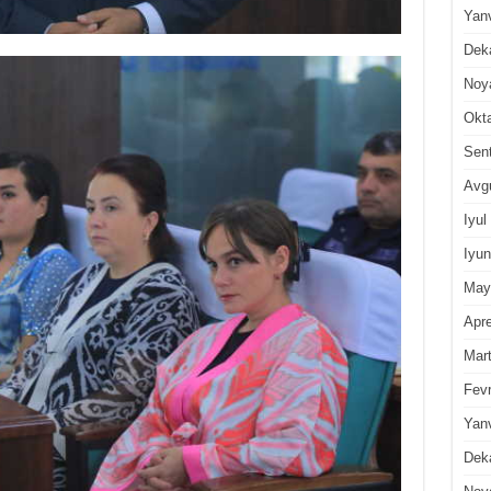
Yan
Dek
Noy
Okt
Sen
Avg
Iyul
Iyun
May
Apre
Mar
Fevr
Yan
Dek