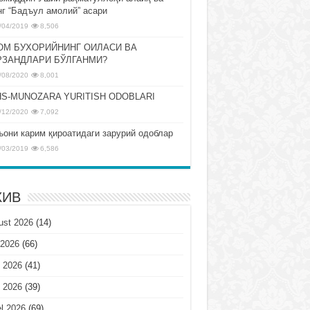
нг “Бадъул амолий” асари
/04/2019
8,506
ОМ БУХОРИЙНИНГ ОИЛАСИ ВА
РЗАНДЛАРИ БЎЛГАНМИ?
/08/2020
8,001
S-MUNOZARA YURITISH ODOBLARI
/12/2020
7,092
ъони карим қироатидаги зарурий одоблар
/03/2019
6,586
ХИВ
ust 2026
(14)
 2026
(66)
 2026
(41)
 2026
(39)
l 2026
(69)