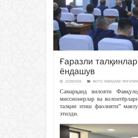
Ғаразли талқинла
ёндашув
22/09/2025
ФОТО ЛАВҲАЛАР
,
ЯНГИЛИК
Самарқанд вилояти Фавқуло
миссионерлар ва волонтёрлар
талқин этиш фаолияти” мавзу
этилди.