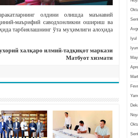
Noy
Okt
аракатларнинг олдини олишда маънавий
Sen
диний-маърифий саводхонликни ошириш ва
ҳида тарбиялашнинг ўта муҳимлиги алоҳида
Avg
Iyul
Iyun
хорий халқаро илмий-тадқиқот маркази
Матбуот хизмати
May
Apre
Mar
Fevr
Yan
Dek
Noy
Okt
Sen