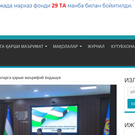
ГА ҚАРШИ МАЪРИФАТ
МАҚОЛАЛАР
ЖУРНАЛ
КУТУБХОНА
нларга қарши маърифий ёндашув
ИЗ
ИЖ