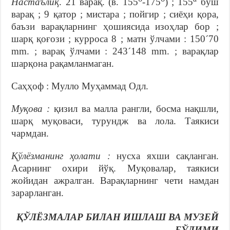
Настаълиқ
. 21 варақ. (в. 155
-175
) ; 155
бўш
варақ ; 9 қатор ; мистара ; пойгир ; сиёҳи қора,
баъзи варақларнинг ҳошиясида изоҳлар бор ;
шарқ қоғози ; курроса 8 ; матн ўлчами : 150´70
mm. ; варақ ўлчами : 243´148 mm. ; варақлар
шарқона рақамланмаган.
Саҳҳоф : Мулло Муҳаммад Одл.
Муқова :
қизил ва малла рангли, босма нақшли,
шарқ муқоваси, турундж ва лола. Таякиси
чармдан.
Қўлёзманинг ҳолати :
нусха яхши сақланган.
Асарнинг охири йўқ. Муқовалар, таякиси
жойидан ажралган. Варақларнинг чети намдан
зарарланган.
ҚЎЛЁЗМАЛАР БИЛАН ИШЛАШ ВА МУЗЕЙ
БЎЛИМИ