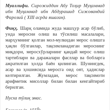
Муаллифи.
Сирожиддин Абу Тоҳир Муҳаммад
ибн Муҳаммад ибн Абдурашид Сижовандий
Фарозий ( ХIII асрда яшаган).
Фиқҳ.
Шарқ оламида жуда машҳур асар бўлиб,
унда меросни олиш ва тўсилиш масалалари,
марҳумнинг қолган мол-мулкидан мерос олишга
ҳақли бўлганлар, тақсимланадиган мероснинг
миқдори, меросхўрларнинг қандай мерос олиш
тартиблари ва даражалари фасллар ва бобларга
ажратилган ҳолда баён қилинган. Шунингдек,
асар ва ҳошиясида меросга оид оят, ҳадислар
келтирилган. Жумладан, мерос тақсимоти
арифметик мисоллар билан билан кенгайтириб
берилган.
Нусха тўлиқ эмас.
б