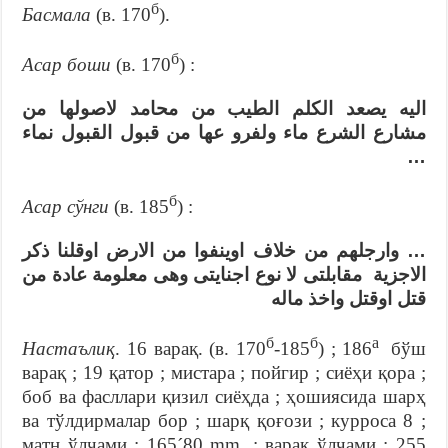
б
Басмала
(в. 170
).
б
Асар боши
(в. 170
) :
اليه يصعد الكلم الطيب من محامد لاصولها من
مشارع الشرع ماء ولفرو عها من قبول القبول نماء
…
б
Асар сўнги
(в. 185
) :
… وارجلهم من خلاف اوينفوا من الارض اوقلنا ذكر
الاجزية مقابلتى لا نوع اجنايتى وهى معلومة عادة من
قتل اوقتل واخذ ماله
б
б
а
Настаълиқ
. 16 варақ. (в. 170
-185
) ; 186
бўш
варақ ; 19 қатор ; мистара ; пойгир ; сиёҳи қора ;
боб ва фасллари қизил сиёҳда ; ҳошиясида шарҳ
ва тўлдирмалар бор ; шарқ қоғози ; курроса 8 ;
матн ўлчами : 165´80 mm. ; варақ ўлчами : 255