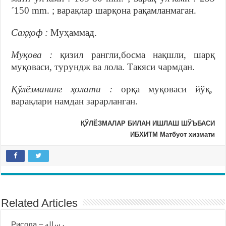
´150 mm. ; варақлар шарқона рақамланмаган.
Саҳҳоф :
Муҳаммад.
Муқова :
қизил рангли,босма нақшли, шарқ
муқоваси, турундж ва лола. Такяси чармдан.
Қўлёзманинг ҳолати :
орқа муқоваси йўқ,
варақлари намдан зарарланган.
ҚЎЛЁЗМАЛАР БИЛАН ИШЛАШ ШЎЪБАСИ
ИБХИТМ Матбуот хизмати
Related Articles
Рисола – رساله