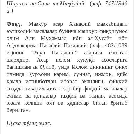
Шариъа ас-Сани ал-Маҳбубий
(
ваф
.
747/1346
й.)
Фиқҳ.
Мазкур асар Ханафий мазҳабидаги
эътиқодий масалалар бўйича машҳур фиқҳшунос
олим Али Муҳаммад ибн ал-Ҳусайн ибн
Абдулкарим Насафий Паздавий (ваф. 482/1089
й.)нинг “Усул Паздавий” асарига ёзилган
шарҳдир. Асар ислом ҳуқуқи асосларига
бағишланган бўлиб, унда Ислом динининг фиқҳ
илмида Қуръони карим, суннат, ижмоъ, қиёс
ҳамда истинботдан иборат эканлиги, фиқҳий
соҳада чиқариладиган ҳар бир фиқҳий масалалар
ечими ва қоидалар таҳқиқ ва тадқиқ асосида
юзага келиши оят ва ҳадислар билан ёритиб
берилган.
Нусха тўлиқ эмас.