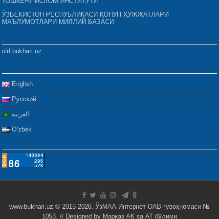
ТОШКЕНТ ИСЛОМ ИНСТИТУТИ
ЎЗБЕКИСТОН РЕСПУБЛИКАСИ ҚОНУН ҲУЖЖАТЛАРИ
МАЪЛУМОТЛАРИ МИЛЛИЙ БАЗАСИ
old.bukhari.uz
English
Русский
العربية
Oʻzbek
www.bukhari.uz © 2015-2026. ЎзМАА Интернет-ОАВ гувоҳномаси №
1053. // Designed by
Марказ АК ва АТ бўлими