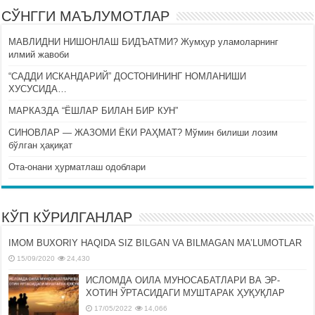
СЎНГГИ МАЪЛУМОТЛАР
МАВЛИДНИ НИШОНЛАШ БИДЪАТМИ? Жумҳур уламоларнинг
илмий жавоби
“САДДИ ИСКАНДАРИЙ” ДОСТОНИНИНГ НОМЛАНИШИ
ХУСУСИДА…
МАРКАЗДА “ЁШЛАР БИЛАН БИР КУН”
СИНОВЛАР — ЖАЗОМИ ЁКИ РАҲМАТ? Мўмин билиши лозим
бўлган ҳақиқат
Ота-онани ҳурматлаш одоблари
КЎП КЎРИЛГАНЛАР
IMOM BUXORIY HAQIDA SIZ BILGAN VA BILMAGAN MA’LUMOTLAR
15/09/2020
24,430
ИСЛОМДА ОИЛА МУНОСАБАТЛАРИ ВА ЭР-
ХОТИН ЎРТАСИДАГИ МУШТАРАК ҲУҚУҚЛАР
17/05/2022
14,066