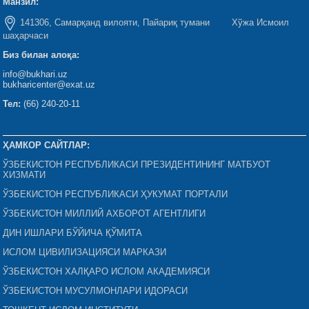
Манзил:
141306, Самарқанд вилояти, Пайариқ тумани Хўжа Исмоил
шаҳарчаси
Биз билан алоқа:
info@bukhari.uz
bukharicenter@exat.uz
Тел:
(66) 240-20-11
ҲАМКОР САЙТЛАР:
ЎЗБЕКИСТОН РЕСПУБЛИКАСИ ПРЕЗИДЕНТИНИНГ МАТБУОТ
ХИЗМАТИ
ЎЗБЕКИСТОН РЕСПУБЛИКАСИ ҲУКУМАТ ПОРТАЛИ
ЎЗБЕКИСТОН МИЛЛИЙ АХБОРОТ АГЕНТЛИГИ
ДИН ИШЛАРИ БЎЙИЧА ҚЎМИТА
ИСЛОМ ЦИВИЛИЗАЦИЯСИ МАРКАЗИ
ЎЗБЕКИСТОН ХАЛҚАРО ИСЛОМ АКАДЕМИЯСИ
ЎЗБЕКИСТОН МУСУЛМОНЛАРИ ИДОРАСИ