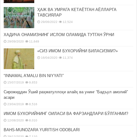
ҲАЖ ВА УМРАГА КЕТАЁТГАН АЁЛЛАРГА
ТАВСИЯЛАР
29/06/2022
12,524
ХАДИЧА ОНАМИЗНИНГ ИСЛОМ ОЛАМИДА ТУТГАН ЎРНИ
29/09/2020
11,649
«СИЗ ИМОМ БУХОРИЙНИ БИЛАСИЗМИ?»
16/04/2020
11,374
“INNAMAL A’MALU BIN NIYYATI”
15/07/2019
9,653
Сирожиддин Ўший раҳматуллоҳи алайҳ ва унинг “Бадъул амолий”
асари
23/04/2019
8,516
ИМОМ БУХОРИЙНИНГ ОИЛАСИ ВА ФАРЗАНДЛАРИ БЎЛГАНМИ?
12/08/2020
8,010
BAHS-MUNOZARA YURITISH ODOBLARI
29/12/2020
7,110