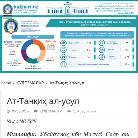
Home
/
ҚЎЛЁЗМАЛАР
/
Ат-Танқиҳ ал-усул
Ат-Танқиҳ ал-усул
06/05/2019
ҚЎЛЁЗМАЛАР
1,043 кўрилган
№ inv. MR 79/IV
Муаллифи:
Убайдуллоҳ ибн Масъуд Садр аш-