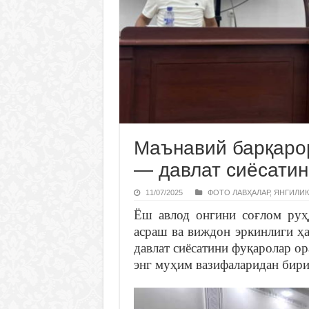
Маънавий барқарор
— давлат сиёсатин
11/07/2025
ФОТО ЛАВҲАЛАР
,
ЯНГИЛИК
Ёш авлод онгини соғлом руҳд
асраш ва виждон эркинлиги ҳа
давлат сиёсатини фуқаролар о
энг муҳим вазифаларидан бири