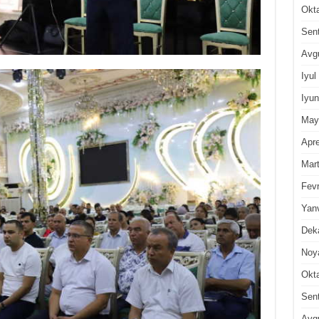
Okt
Sen
Avg
Iyul
Iyun
May
Apre
Mar
Fevr
Yan
Dek
Noy
Okt
Sen
Avg