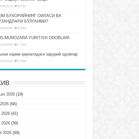
/04/2019
8,512
ОМ БУХОРИЙНИНГ ОИЛАСИ ВА
РЗАНДЛАРИ БЎЛГАНМИ?
/08/2020
8,004
S-MUNOZARA YURITISH ODOBLARI
/12/2020
7,104
ъони карим қироатидаги зарурий одоблар
/03/2019
6,589
ХИВ
ust 2026
(19)
 2026
(66)
 2026
(41)
 2026
(39)
l 2026
(69)