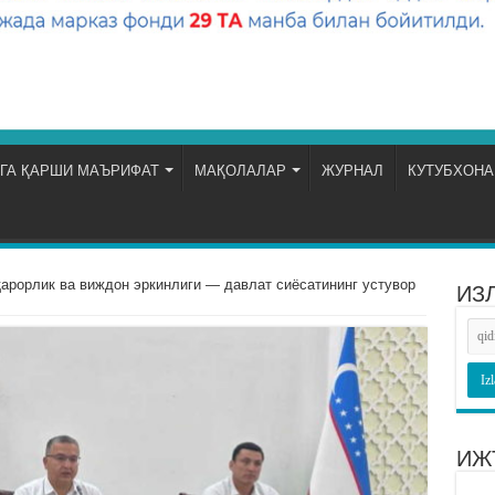
ГА ҚАРШИ МАЪРИФАТ
МАҚОЛАЛАР
ЖУРНАЛ
КУТУБХОНА
арорлик ва виждон эркинлиги — давлат сиёсатининг устувор
ИЗ
ИЖ