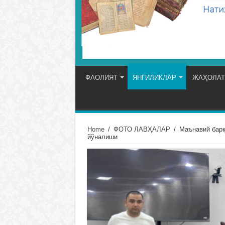
ФАОЛИЯТ
ЯНГИЛИКЛАР
ЖАҲОЛАТ
Home
/
ФОТО ЛАВҲАЛАР
/
Маънавий барқ
йўналиши