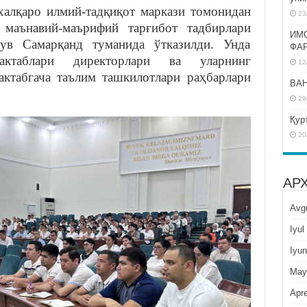
алқаро илмий-тадқиқот маркази томонидан
23
 маънавий-маърифий тарғибот тадбирлари
ИМ
шув Самарқанд туманида ўтказилди. Унда
ФА
актаблари директорлари ва уларнинг
12
актабгача таълим ташкилотлари раҳбарлари
BAH
29
Қур
20
АР
Avg
Iyul
Iyun
May
Apre