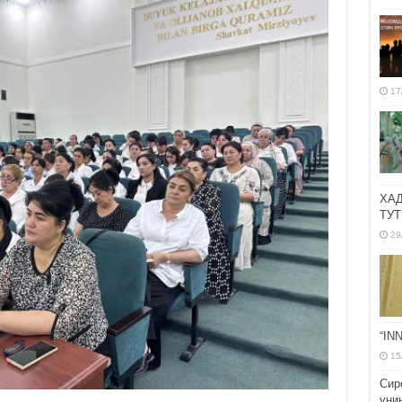
17
ХА
ТУТ
29
“IN
15
Сир
уни