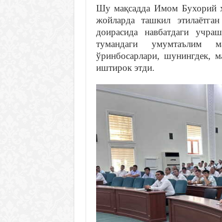
Шу мақсадда Имом Бухорий х
жойларда ташкил этилаётган
доирасида навбатдаги учра
тумандаги умумтаълим м
ўринбосарлари, шунингдек, м
иштирок этди.