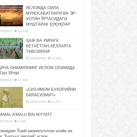
ИСЛОМДА ОИЛА
МУНОСАБАТЛАРИ ВА ЭР-
ХОТИН ЎРТАСИДАГИ
МУШТАРАК ҲУҚУҚЛАР
/05/2022
14,058
ҲАЖ ВА УМРАГА
КЕТАЁТГАН АЁЛЛАРГА
ТАВСИЯЛАР
29/06/2022
12,519
ДИЧА ОНАМИЗНИНГ ИСЛОМ ОЛАМИДА
ГАН ЎРНИ
/09/2020
11,638
«СИЗ ИМОМ БУХОРИЙНИ
БИЛАСИЗМИ?»
16/04/2020
11,371
NAMAL A’MALU BIN NIYYATI”
/07/2019
9,646
ожиддин Ўший раҳматуллоҳи алайҳ ва
нг “Бадъул амолий” асари