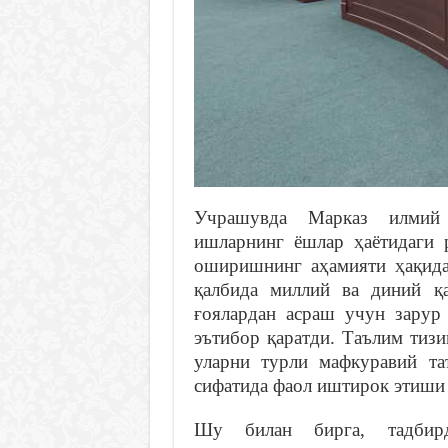
Учрашувда Марказ илмий
ишларнинг ёшлар ҳаётидаги 
оширишнинг аҳамияти ҳақида
қалбида миллий ва диний қа
ғоялардан асраш учун зарур
эътибор қаратди. Таълим тиз
уларни турли мафкуравий та
сифатида фаол иштирок этиши 
Шу билан бирга, тадбирд