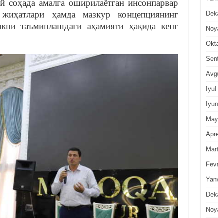
й соҳада амалга оширилаётган инсонпарвар
 жиҳатлари ҳамда мазкур концепциянинг
Dek
икни таъминлашдаги аҳамияти ҳақида кенг
Noy
Okt
Sen
Avg
Iyul
Iyun
May
Apre
Mar
Fevr
Yan
Dek
Noy