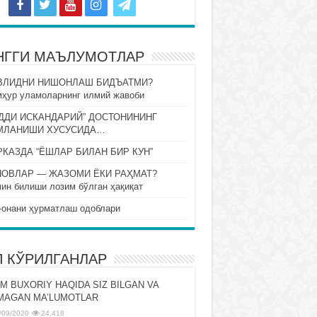
НГГИ МАЪЛУМОТЛАР
ВЛИДНИ НИШОНЛАШ БИДЪАТМИ?
ҳур уламоларнинг илмий жавоби
ДДИ ИСКАНДАРИЙ” ДОСТОНИНИНГ
МЛАНИШИ ХУСУСИДА…
КАЗДА “ЁШЛАР БИЛАН БИР КУН”
НОВЛАР — ЖАЗОМИ ЁКИ РАҲМАТ?
ин билиши лозим бўлган ҳақиқат
-онани ҳурматлаш одоблари
П КЎРИЛГАНЛАР
M BUXORIY HAQIDA SIZ BILGAN VA
MAGAN MA’LUMOTLAR
/09/2020
24,418