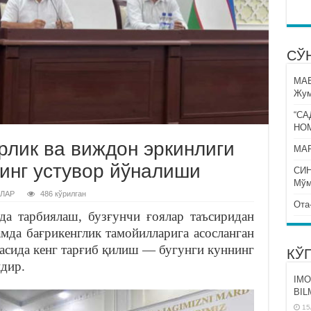
СЎ
МА
Жум
“СА
НО
лик ва виждон эркинлиги
МАР
инг устувор йўналиши
СИ
Мўм
ЛАР
486 кўрилган
Ота
а тарбиялаш, бузғунчи ғоялар таъсиридан
мда бағрикенглик тамойилларига асосланган
расида кенг тарғиб қилиш — бугунги куннинг
КЎ
дир.
IMO
BIL
15