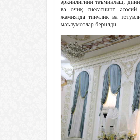
эркинлигини таъминлаш, дини
ва очиқ сиёсатнинг асосий
жамиятда тинчлик ва тотувл
маълумотлар берилди.