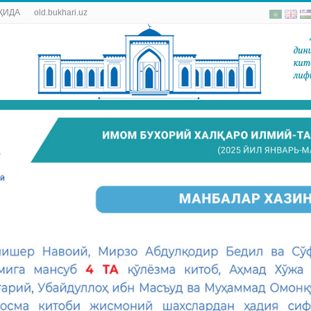
ҚИДА
old.bukhari.uz