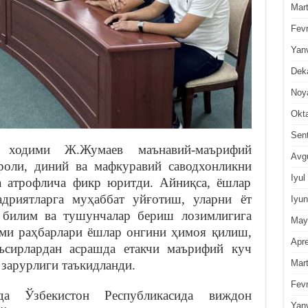
Mar
Fevr
Yan
Dek
Noy
Okt
Sen
 ходими Ж.Жумаев маънавий-маърифий
Avg
роли, диний ва мафкуравий саводхонликни
Iyul
 атрофлича фикр юритди. Айниқса, ёшлар
дриятларга муҳаббат уйғотиш, уларни ёт
Iyun
 билим ва тушунчалар бериш лозимлигига
May
ими раҳбарлари ёшлар онгини ҳимоя қилиш,
Apre
ъсирлардан асрашда етакчи маърифий куч
Mar
зарурлиги таъкидланди.
Fevr
а Ўзбекистон Республикасида виждон
Yan