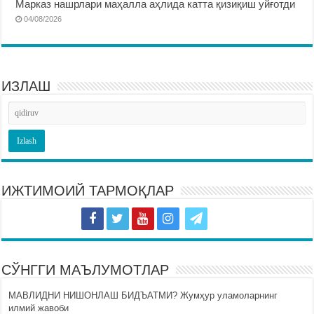
Марказ нашрлари маҳалла аҳлида катта қизиқиш уйғотди
04/08/2026
ИЗЛАШ
ИЖТИМОИЙ ТАРМОҚЛАР
СЎНГГИ МАЪЛУМОТЛАР
МАВЛИДНИ НИШОНЛАШ БИДЪАТМИ? Жумҳур уламоларнинг
илмий жавоби