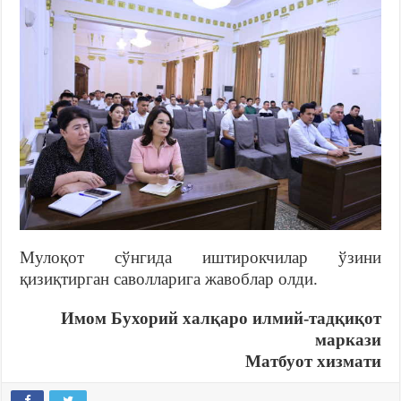
Мулоқот сўнгида иштирокчилар ўзини
қизиқтирган саволларига жавоблар олди.
Имом Бухорий халқаро илмий-тадқиқот
маркази
Матбуот хизмати