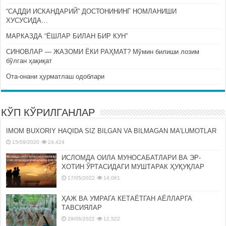
“САДДИ ИСКАНДАРИЙ” ДОСТОНИНИНГ НОМЛАНИШИ
ХУСУСИДА…
МАРКАЗДА “ЁШЛАР БИЛАН БИР КУН”
СИНОВЛАР — ЖАЗОМИ ЁКИ РАҲМАТ? Мўмин билиши лозим
бўлган ҳақиқат
Ота-онани ҳурматлаш одоблари
КЎП КЎРИЛГАНЛАР
IMOM BUXORIY HAQIDA SIZ BILGAN VA BILMAGAN MA’LUMOTLAR
15/09/2020
24,424
ИСЛОМДА ОИЛА МУНОСАБАТЛАРИ ВА ЭР-
ХОТИН ЎРТАСИДАГИ МУШТАРАК ҲУҚУҚЛАР
17/05/2022
14,061
ҲАЖ ВА УМРАГА КЕТАЁТГАН АЁЛЛАРГА
ТАВСИЯЛАР
29/06/2022
12,522