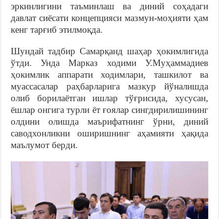
эркинлигини таъминлаш ва диний соҳадаги
давлат сиёсати концепцияси мазмун-моҳияти ҳам
кенг тарғиб этилмоқда.
Шундай тадбир Самарқанд шаҳар ҳокимлигида
ўтди. Унда Марказ ходими У.Муҳаммадиев
ҳокимлик аппарати ходимлари, ташкилот ва
муассасалар раҳбарларига мазкур йўналишда
олиб борилаётган ишлар тўғрисида, хусусан,
ёшлар онгига турли ёт ғоялар сингдирилишининг
олдини олишда маърифатнинг ўрни, диний
саводхонликни оширишнинг аҳамияти ҳақида
маълумот берди.