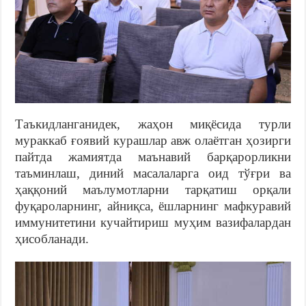
Таъкидланганидек, жаҳон миқёсида турли
мураккаб ғоявий курашлар авж олаётган ҳозирги
пайтда жамиятда маънавий барқарорликни
таъминлаш, диний масалаларга оид тўғри ва
ҳаққоний маълумотларни тарқатиш орқали
фуқароларнинг, айниқса, ёшларнинг мафкуравий
иммунитетини кучайтириш муҳим вазифалардан
ҳисобланади.