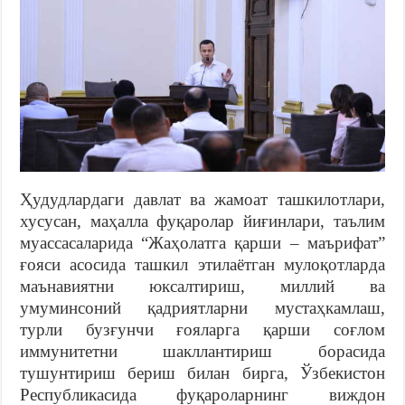
Ҳудудлардаги давлат ва жамоат ташкилотлари,
хусусан, маҳалла фуқаролар йиғинлари, таълим
муассасаларида “Жаҳолатга қарши – маърифат”
ғояси асосида ташкил этилаётган мулоқотларда
маънавиятни юксалтириш, миллий ва
умуминсоний қадриятларни мустаҳкамлаш,
турли бузғунчи ғояларга қарши соғлом
иммунитетни шакллантириш борасида
тушунтириш бериш билан бирга, Ўзбекистон
Республикасида фуқароларнинг виждон