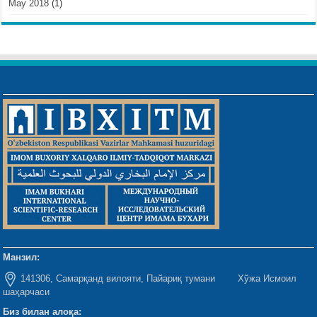
May 2018
(1)
Манзил:
141306, Самарқанд вилояти, Пайариқ тумани Хўжа Исмоил
шаҳарчаси
Биз билан алоқа: