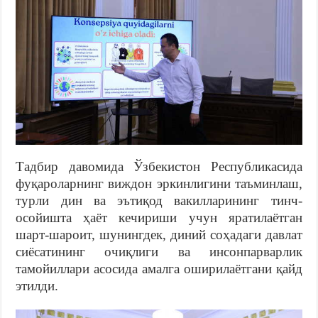
Тадбир давомида Ўзбекистон Республикасида
фуқароларнинг виждон эркинлигини таъминлаш,
турли дин ва эътиқод вакилларининг тинч-
осойишта ҳаёт кечириши учун яратилаётган
шарт-шароит, шунингдек, диний соҳадаги давлат
сиёсатининг очиқлиги ва инсонпарварлик
тамойиллари асосида амалга оширилаётгани қайд
этилди.