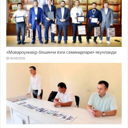
«Мовароуннаҳр бешинчи ёзги семинарлари» якунланди
05/08/2026