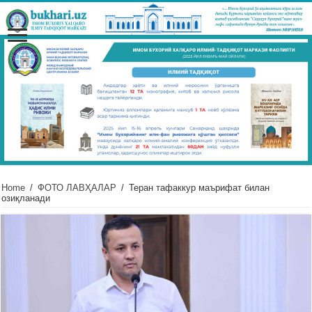
Home
/
ФОТО ЛАВҲАЛАР
/
Теран тафаккур маърифат билан
озиқланади