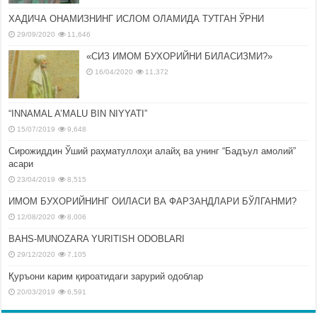
ХАДИЧА ОНАМИЗНИНГ ИСЛОМ ОЛАМИДА ТУТГАН ЎРНИ
29/09/2020
11,646
«СИЗ ИМОМ БУХОРИЙНИ БИЛАСИЗМИ?»
16/04/2020
11,372
“INNAMAL A’MALU BIN NIYYATI”
15/07/2019
9,648
Сирожиддин Ўший раҳматуллоҳи алайҳ ва унинг “Бадъул амолий”
асари
23/04/2019
8,515
ИМОМ БУХОРИЙНИНГ ОИЛАСИ ВА ФАРЗАНДЛАРИ БЎЛГАНМИ?
12/08/2020
8,006
BAHS-MUNOZARA YURITISH ODOBLARI
29/12/2020
7,105
Қуръони карим қироатидаги зарурий одоблар
20/03/2019
6,591