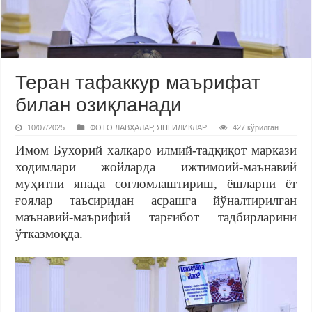
Теран тафаккур маърифат
билан озиқланади
10/07/2025
ФОТО ЛАВҲАЛАР
,
ЯНГИЛИКЛАР
427 кўрилган
Имом Бухорий халқаро илмий-тадқиқот маркази
ходимлари жойларда ижтимоий-маънавий
муҳитни янада соғломлаштириш, ёшларни ёт
ғоялар таъсиридан асрашга йўналтирилган
маънавий-маърифий тарғибот тадбирларини
ўтказмоқда.