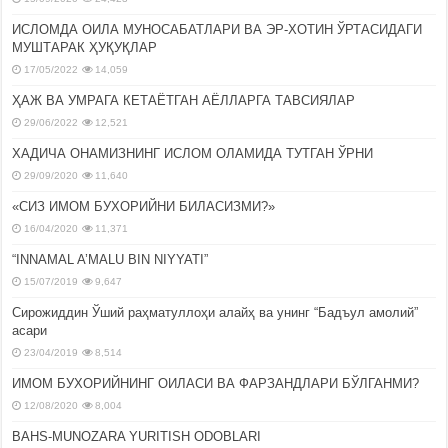
ИСЛОМДА ОИЛА МУНОСАБАТЛАРИ ВА ЭР-ХОТИН ЎРТАСИДАГИ
МУШТАРАК ҲУҚУҚЛАР
17/05/2022
14,059
ҲАЖ ВА УМРАГА КЕТАЁТГАН АЁЛЛАРГА ТАВСИЯЛАР
29/06/2022
12,521
ХАДИЧА ОНАМИЗНИНГ ИСЛОМ ОЛАМИДА ТУТГАН ЎРНИ
29/09/2020
11,640
«СИЗ ИМОМ БУХОРИЙНИ БИЛАСИЗМИ?»
16/04/2020
11,371
“INNAMAL A’MALU BIN NIYYATI”
15/07/2019
9,647
Сирожиддин Ўший раҳматуллоҳи алайҳ ва унинг “Бадъул амолий”
асари
23/04/2019
8,514
ИМОМ БУХОРИЙНИНГ ОИЛАСИ ВА ФАРЗАНДЛАРИ БЎЛГАНМИ?
12/08/2020
8,004
BAHS-MUNOZARA YURITISH ODOBLARI