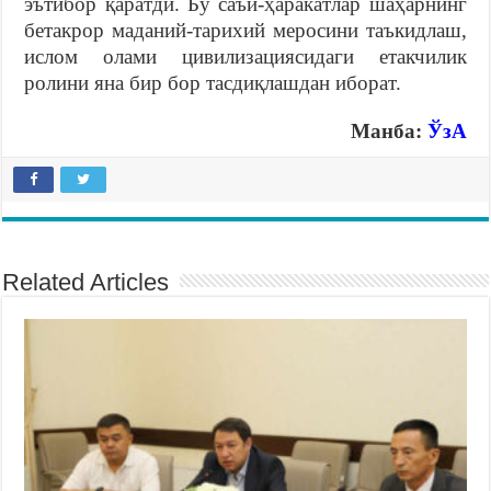
эътибор қаратди. Бу саъй-ҳаракатлар шаҳарнинг
бетакрор маданий-тарихий меросини таъкидлаш,
ислом олами цивилизациясидаги етакчилик
ролини яна бир бор тасдиқлашдан иборат.
Манба:
ЎзА
Related Articles