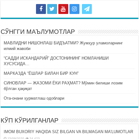
СЎНГГИ МАЪЛУМОТЛАР
МАВЛИДНИ НИШОНЛАШ БИДЪАТМИ? Жумҳур уламоларнинг
илмий жавоби
“САДДИ ИСКАНДАРИЙ” ДОСТОНИНИНГ НОМЛАНИШИ
ХУСУСИДА…
МАРКАЗДА “ЁШЛАР БИЛАН БИР КУН”
СИНОВЛАР — ЖАЗОМИ ЁКИ РАҲМАТ? Мўмин билиши лозим
бўлган ҳақиқат
Ота-онани ҳурматлаш одоблари
КЎП КЎРИЛГАНЛАР
IMOM BUXORIY HAQIDA SIZ BILGAN VA BILMAGAN MA’LUMOTLAR
15/09/2020
24,423