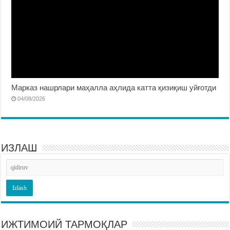
Марказ нашрлари маҳалла аҳлида катта қизиқиш уйғотди
04/08/2026
ИЗЛАШ
ИЖТИМОИЙ ТАРМОҚЛАР