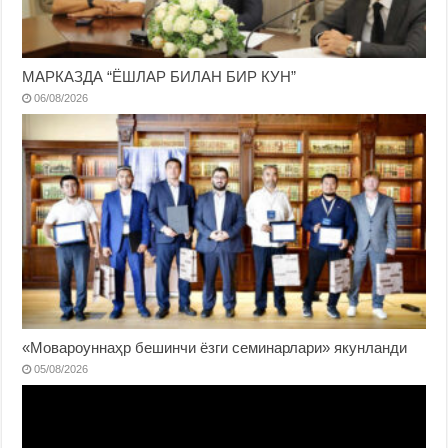
МАРКАЗДА “ЁШЛАР БИЛАН БИР КУН”
06/08/2026
«Мовароуннаҳр бешинчи ёзги семинарлари» якунланди
05/08/2026