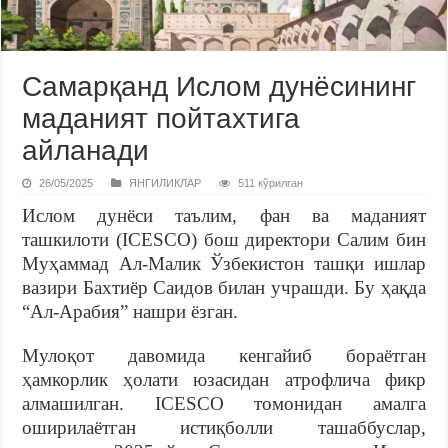
Самарқанд Ислом дунёсининг
маданият пойтахтига
айланади
26/05/2025
ЯНГИЛИКЛАР
511 кўрилган
Ислом дунёси таълим, фан ва маданият
ташкилоти (ICESCO) бош директори Салим бин
Муҳаммад Ал-Малик Ўзбекистон ташқи ишлар
вазири Бахтиёр Саидов билан учрашди. Бу ҳақда
“Ал-Арабия” нашри ёзган.
Мулоқот давомида кенгайиб бораётган
ҳамкорлик ҳолати юзасидан атрофлича фикр
алмашилган. ICESCO томонидан амалга
оширилаётган истиқболли ташаббуслар,