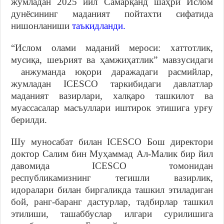
жумладан 2025 йил Самарқанд шаҳри Ислом
дунёсининг маданият пойтахти сифатида
нишонланиши
таъкидланди
.
“Ислом олами маданий мероси: хаттотлик,
мусиқа, шеърият ва ҳамжиҳатлик” мавзусидаги
анжуманда юқори даражадаги расмийлар,
жумладан ICESCO таркибидаги давлатлар
маданият вазирлари, халқаро ташкилот ва
муассасалар масъуллари иштирок этишига урғу
берилди.
Шу муносабат билан ICESCO Бош директори
доктор Салим бин Муҳаммад Ал-Малик бир йил
давомида ICESCO томонидан
республикамизнинг тегишли вазирлик,
идоралари билан биргаликда ташкил этиладиган
бой, ранг-баранг дастурлар, тадбирлар ташкил
этилиши, ташаббуслар илгари сурилишига