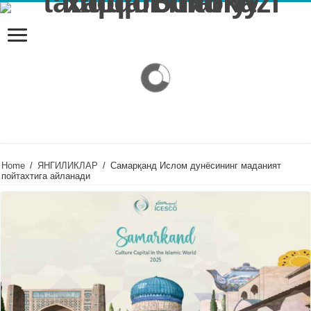
Home
/
ЯНГИЛИКЛАР
/
Самарқанд Ислом дунёсининг маданият
пойтахтига айланади