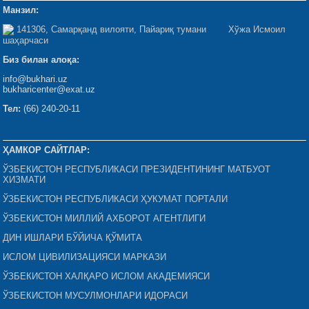
Манзил:
141306, Самарқанд вилояти, Пайариқ тумани Хўжа Исмоил
шаҳарчаси
Биз билан алоқа:
info@bukhari.uz
bukharicenter@exat.uz
Тел:
(66) 240-20-11
ҲАМКОР САЙТЛАР:
ЎЗБЕКИСТОН РЕСПУБЛИКАСИ ПРЕЗИДЕНТИНИНГ МАТБУОТ
ХИЗМАТИ
ЎЗБЕКИСТОН РЕСПУБЛИКАСИ ҲУКУМАТ ПОРТАЛИ
ЎЗБЕКИСТОН МИЛЛИЙ АХБОРОТ АГЕНТЛИГИ
ДИН ИШЛАРИ БЎЙИЧА ҚЎМИТА
ИСЛОМ ЦИВИЛИЗАЦИЯСИ МАРКАЗИ
ЎЗБЕКИСТОН ХАЛҚАРО ИСЛОМ АКАДЕМИЯСИ
ЎЗБЕКИСТОН МУСУЛМОНЛАРИ ИДОРАСИ