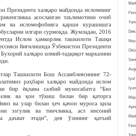
Mar
он Президен­та халқаро майдонда исломнинг
Fevr
ғрикенгликка асосланган таълимотини очиб
Yan
изм ва исломофобияга қарши курашишга
аббусларни илгари сурмоқда. Жумладан, 2016
Dek
ентда Ислом ҳамкорлик ташкилоти Ташқи
Noy
сессияси йиғилишида Ўзбекистон Президенти
Okt
Бухорий халқаро илмий-тадқиқот марказини
Sen
лди.
Avg
тлар Ташки­лоти Бош Ассамблеясининг 72-
Iyul
влатимиз раҳбари халқаро майдонда ислом
Iyun
ган бир ёқлама салбий муносабатга “Биз
онлик ва қон тўкиш билан бир қаторга
May
ймиз ва улар билан ҳеч қачон муроса қила
Apre
ни эзгулик ва тинчликка, асл инсоний
Mar
шга даъват этади”, дея ўзининг қатъий
Fevr
Yan