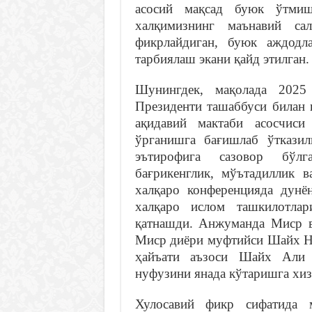
асосий мақсад буюк ўтми
халқимизнинг маънавий са
фикрлайдиган, буюк аждодл
тарбиялаш экани қайд этилган.
Шунингдек, мақолада 2025
Президенти ташаббуси билан
ақидавий мактаби асосчис
ўрганишга бағишлаб ўтказил
эътирофига сазовор бўл
бағрикенглик, мўътадиллик 
халқаро конференцияда дунё
халқаро ислом ташкилотлар
қатнашди. Анжуманда Миср 
Миср диёри муфтийси Шайх На
ҳайъати аъзоси Шайх Али 
нуфузини янада кўтаришга хиз
Хулосавий фикр сифатида м