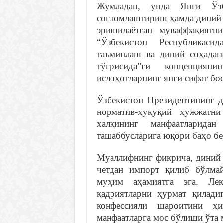
Жумладан, унда Янги Ўзб
соғломлаштириш ҳамда диний 
эришилаётган муваффақиятн
“Ўзбекистон Республикаси
таъминлаш ва диний соҳадаги
тўғрисида”ги концепция
ислоҳотларнинг янги сифат бо
Ўзбекистон Президентининг д
норматив-ҳуқуқий ҳужжатни
халқининг манфаатларид
ташаббусларига юқори баҳо бе
Муаллифнинг фикрича, диний 
четдан импорт қилиб бўлмай
муҳим аҳамиятга эга. Ле
қадриятларни ҳурмат қилади
конфессияли шароитини ҳи
манфаатларга мос бўлиши ўта 