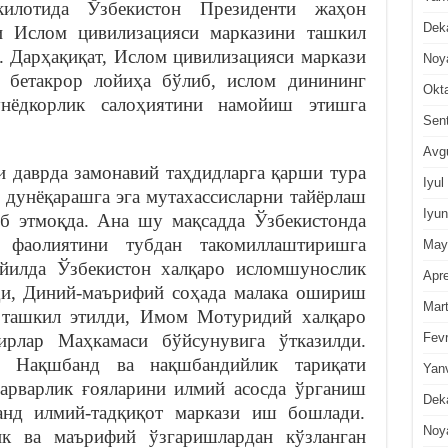
илотида Ўзбекистон Президенти жаҳон
Dek
и Ислом цивилизацияси марказини ташкил
. Дарҳақиқат, Ислом цивилизацияси маркази
Noy
а бетакрор лойиҳа бўлиб, ислом динининг
Okt
унёдкорлик салоҳиятини намойиш этишга
Sen
Avg
и даврда замонавий таҳдидларга қарши тура
Iyul
г дунёқарашга эга мутахассисларни тайёрлаш
Iyun
сб этмоқда. Ана шу мақсадда Ўзбекистонда
 фаолиятини тубдан такомиллаштиришга
May
 йилда Ўзбекистон халқаро исломшунослик
Apre
лди, Диний-маърифий соҳада малака ошириш
Mar
и ташкил этилди, Имом Мотуридий халқаро
Fevr
ирлар Маҳкамаси бўйсунувига ўтказилди.
 Нақшбанд ва нақшбандийлик тариқати
Yan
арварлик ғояларини илмий асосда ўрганиш
Dek
анд илмий-тадқиқот маркази иш бошлади.
Noy
ик ва маърифий ўзгаришлардан кўзланган