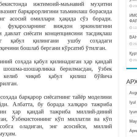
екистонда ижтимоий-маънавий муҳитни
23
вазият барқарорлигини таъминлаш борасида
ИМ
инг асосий омиллари ҳақида сўз боради.
ФА
да фуқароларнинг виждон эркинлигини
12
 давлат сиёсати концепциясини тасдиқлаш
BAH
нинг қабул қилингани ушбу соҳадаги
29
сқичини бошлаб бергани кўрсатиб ўтилган.
Қур
иний соҳада қабул қилинадиган ҳар қандай
20
 шошма-шошарликка берилмасдан, ўзбек
ан келиб чиқиб қабул қилиш бўйича
АР
рилган.
Avg
соҳада барқарор сиёсатнинг тайёр моделини
Iyul
ди. Албатта, бу борада халқаро тажриба
кин ҳар қандай тажриба миллий-диний
Iyun
ган, Ўзбекистоннинг кўп миллатли ва кўп
May
собга оладиган, энг асосийси, миллий
Apre
муҳим.