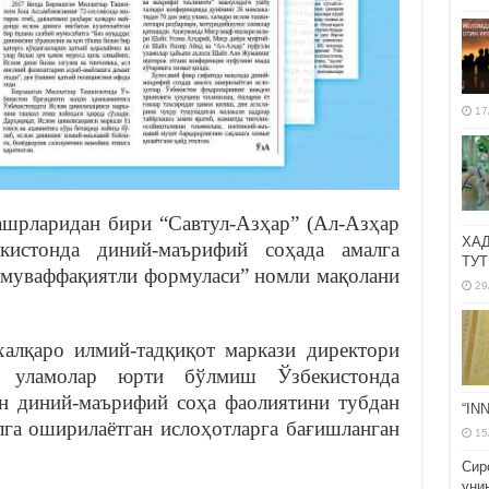
17
ашрларидан бири “Савтул-Азҳар” (Ал-Азҳар
ХА
екистонда диний-маърифий соҳада амалга
ТУТ
 муваффақиятли формуласи” номли мақолани
29
лқаро илмий-тадқиқот маркази директори
г уламолар юрти бўлмиш Ўзбекистонда
н диний-маърифий соҳа фаолиятини тубдан
“IN
га оширилаётган ислоҳотларга бағишланган
15
Сир
уни