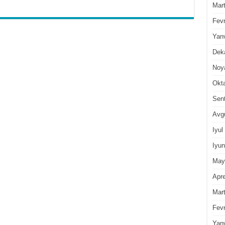
Mar
Fevr
Yan
Dek
Noy
Okt
Sen
Avg
Iyul
Iyun
May
Apre
Mar
Fevr
Yan