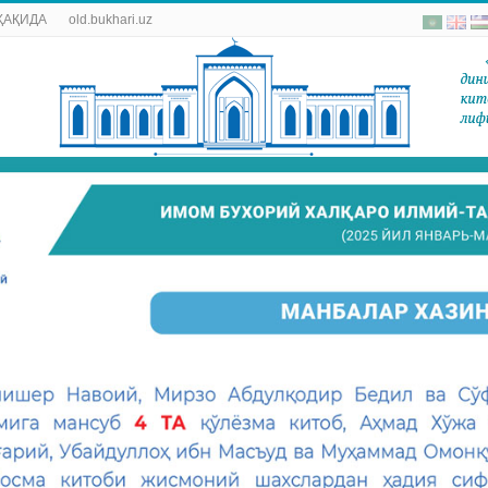
ҲАҚИДА
old.bukhari.uz