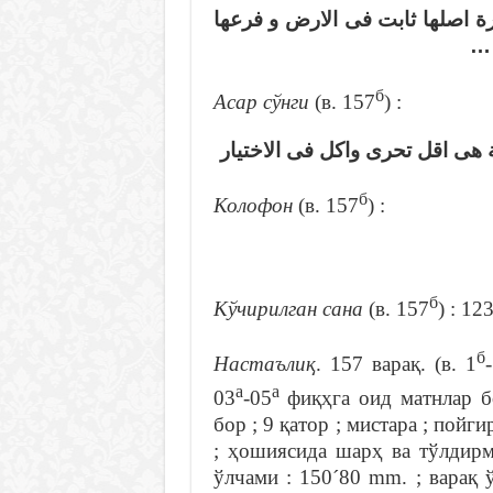
رة اصلها ثابت فى الارض و فرعها
مد
б
Асар сўнги
(в. 157
) :
… ى اقل تحرى واكل فى الاختيار
б
Колофон
(в. 157
) :
б
Кўчирилган сана
(в. 157
) : 12
б
Настаълиқ
. 157 варақ. (в. 1
а
а
03
-05
фиқҳга оид матнлар б
бор ; 9 қатор ; мистара ; пойги
; ҳошиясида шарҳ ва тўлдирм
ўлчами : 150´80 mm. ; варақ