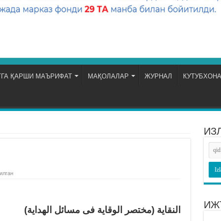
ГА ҚАРШИ МАЪРИФАТ
МАҚОЛАЛАР
ЖУРНАЛ
КУТУБХОН
ИЗ
илган
ИЖ
النقاية (مختصر الوقاية فى مسائل الهداية)