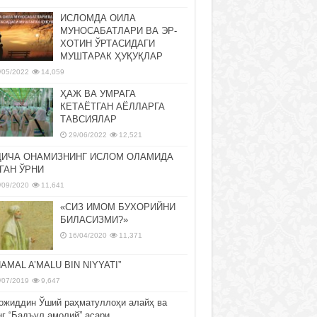
ИСЛОМДА ОИЛА
МУНОСАБАТЛАРИ ВА ЭР-
ХОТИН ЎРТАСИДАГИ
МУШТАРАК ҲУҚУҚЛАР
/05/2022
14,059
ҲАЖ ВА УМРАГА
КЕТАЁТГАН АЁЛЛАРГА
ТАВСИЯЛАР
29/06/2022
12,521
ДИЧА ОНАМИЗНИНГ ИСЛОМ ОЛАМИДА
ГАН ЎРНИ
/09/2020
11,641
«СИЗ ИМОМ БУХОРИЙНИ
БИЛАСИЗМИ?»
16/04/2020
11,371
NAMAL A’MALU BIN NIYYATI”
/07/2019
9,647
ожиддин Ўший раҳматуллоҳи алайҳ ва
нг “Бадъул амолий” асари