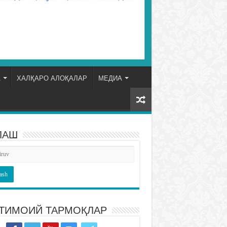
А
ХАЛҚАРО АЛОҚАЛАР
МЕДИА
ЛАШ
ТИМОИЙ ТАРМОҚЛАР