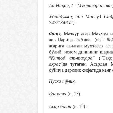
Ан-Ниқоя, (= Мухтасар ал-виқ
Убайдуллоҳ ибн Масъуд Са
747/1346 й.)
.
Фиқҳ.
Мазкур асар Маҳмуд и
аш-Шариъа ал-Аввал (ваф. 680
асарига ёзилган мухтасар ас
бўлиб, ислом динининг шариа
“
Китоб ат-таҳора
” (“Таҳо
ахрас
”да тугаган. Асардан 
бўйича дарслик сифатида кенг
Нусха тўлиқ.
б
Басмала
(в. 1
).
б
Асар боши
(в. 1
) :