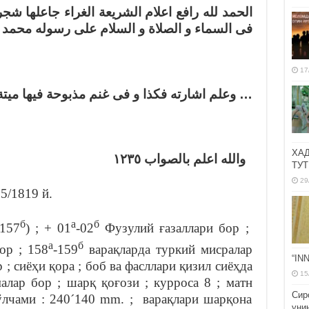
الحمد لله رافع اعلام الشريعة الغراء جاعلها شج
فى السماء و الصلاة و السلام على رسوله مح …
17
وعلم اشارته فكذا و فى غنم مذبوحة فيها ميتة ه
ХА
١٢٣٥
والله اعلم بالصواب
ТУТ
29
35/1819 й.
б
а
б
-157
) ; + 01
-02
Фузулий ғазаллари бор ;
а
б
ор ; 158
-159
варақларда туркий мисралар
“IN
р ; сиёҳи қора ; боб ва фасллари қизил сиёҳда
15
алар бор ; шарқ қоғози ; курроса 8 ; матн
Сир
 ўлчами : 240´140 mm. ; варақлари шарқона
уни