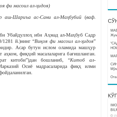
оя фи масоил ал-ҳидоя)
др аш-Шариъа ас-Сани ал-Маҳбубий
(
ваф
.
СЎ
МА
бн Убайдуллоҳ ибн Аҳмад ал-Маҳбуб Садр
Жум
/1281 й.)нинг “
Виқоя фи масоил ал-ҳидоя
”
“СА
аридир. Асар бутун ислом оламида машҳур
НО
т аҳком, фиқҳий масалаларига бағишланган.
МАР
рат китоби”)дан бошланиб, “
Китоб ал-
СИ
Марказий Осиё мадрасаларида фиқҳ илми
Мўм
 фойдаланилган.
Ота
КЎ
IMO
BIL
15