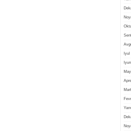
Dek
Noy
Okt
Sen
Avg
Iyul
Iyun
May
Apre
Mar
Fevr
Yan
Dek
Noy