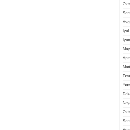
Okt
Sen
Avg
Iyul
Iyun
May
Apre
Mar
Fevr
Yan
Dek
Noy
Okt
Sen
Avg