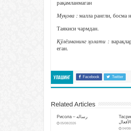
рақамланмаган
Муқова :
малла рангли, босма 
Таякиси чармдан.
Қўлёзманинг ҳолати :
варақла
еган.
Facebook
Twitter
Улашинг
Related Articles
Тасриф
Рисола – رساله
لأفعال
05/08/2026
04/08