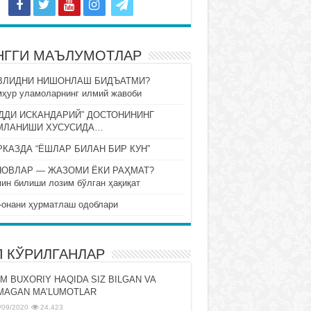
НГГИ МАЪЛУМОТЛАР
ВЛИДНИ НИШОНЛАШ БИДЪАТМИ?
ҳур уламоларнинг илмий жавоби
ДДИ ИСКАНДАРИЙ” ДОСТОНИНИНГ
МЛАНИШИ ХУСУСИДА…
КАЗДА “ЁШЛАР БИЛАН БИР КУН”
НОВЛАР — ЖАЗОМИ ЁКИ РАҲМАТ?
ин билиши лозим бўлган ҳақиқат
-онани ҳурматлаш одоблари
П КЎРИЛГАНЛАР
M BUXORIY HAQIDA SIZ BILGAN VA
MAGAN MA’LUMOTLAR
/09/2020
24,423