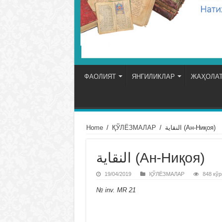
ФАОЛИЯТ
ЯНГИЛИКЛАР
ЖАҲОЛАТ
Home
/
ҚЎЛЁЗМАЛАР
/
النقاية (Ан-Ниқоя)
النقاية (Ан-Ниқоя)
19/04/2019
ҚЎЛЁЗМАЛАР
848 кўр
№ inv. MR 21