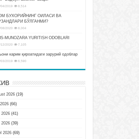
/04/2019
8,514
ОМ БУХОРИЙНИНГ ОИЛАСИ ВА
РЗАНДЛАРИ БЎЛГАНМИ?
/08/2020
8,004
S-MUNOZARA YURITISH ODOBLARI
/12/2020
7,105
ъони карим қироатидаги зарурий одоблар
/03/2019
6,590
ХИВ
ust 2026
(19)
 2026
(66)
 2026
(41)
 2026
(39)
l 2026
(69)