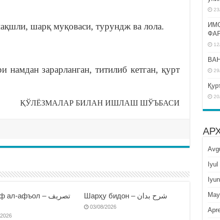
23
нақшли, шарқ муқоваси, турундж ва лола.
ИМ
ФА
12
BAH
ри намдан зарарланган, титилиб кетган, қурт
29
Қур
20
ҚЎЛЁЗМАЛАР БИЛАН ИШЛАШ ШЎЪБАСИ
АР
Avg
Iyul
Iyun
May
Шарҳу бидон – شرح بدان
 ал-афъол – تصريف
ا
03/08/2026
Apre
/2026