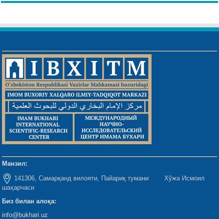
Манзил:
141306, Самарқанд вилояти, Пайариқ тумани Хўжа Исмоил
шаҳарчаси
Биз билан алоқа:
info@bukhari.uz