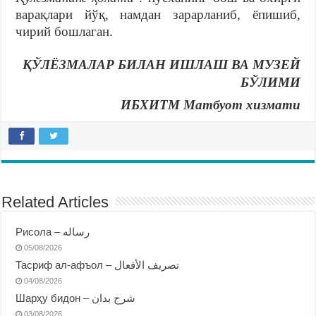
варақлари йўқ, намдан зарарланиб, ёпишиб,
чирий бошлаган.
ҚЎЛЁЗМАЛАР БИЛАН ИШЛАШ ВА МУЗЕЙ
БЎЛИМИ
ИБХИТМ Матбуот хизмати
Related Articles
Рисола – رساله
05/08/2026
Тасриф ал-афъол – تصريف الأفعال
04/08/2026
Шарҳу бидон – شرح بدان
03/08/2026