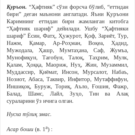
Қуръон.
“Ҳафтияк” сўзи форсча бўлиб, “еттидан
бири” деган маънони англатади. Яъни Қуръони
Каримнинг еттидан бири жамланган китобга
“Ҳафтияк шариф” дейилади. Ушбу “Ҳафтияки
шариф” Ёсин, Фатҳ, Ҳужурот, Қоф, Зариёт, Тур,
Нажм, Қамар, Ар-Роҳман, Воқеа, Ҳадид,
Мужодала, Ҳашр, Мумтаҳана, Саф, Жумъа,
Мунофиқун, Тағобун, Талоқ, Таҳрим, Мулк,
Қалам, Ҳоққа, Маориж, Нуҳ, Жин, Музаммил,
Муддассир, Қиёмат, Инсон, Мурсалот, Набаъ,
Нозиот, Абаса, Таквир, Инфитор, Мутаффифун,
Иншиқоқ, Буруж, Ториқ, Аъло, Ғошия, Фажр,
Балад, Шамс, Лайл, Зуҳо, Тин ва Алақ
сураларини ўз ичига олган.
Нусха тўлиқ эмас
.
а
Асар боши
(в. 1
) :