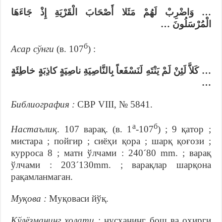
… وَاضْرِبْ لَهُمْ مَثَلا أَصْحَابَ الْقَرْيَةِ إِذْ جَاءَهَا
الْمُرْسَلُونَ …
б
Асар сўнги
(в. 107
) :
… كَلاَّ لَئِنْ لَمْ يَنْتَهِ لَنَسْفَعاً بِالنَّاصِيَةِ ناصِيَةٍ كاذِبَةٍ خاطِئَةٍ
…
Библиография :
СВР VIII, № 5841.
а
б
Настаълиқ
. 107 варақ. (в. 1
-107
) ; 9 қатор ;
мистара ; пойгир ; сиёҳи қора ; шарқ қоғози ;
курроса 8 ; матн ўлчами : 240´80 mm. ; варақ
ўлчами : 203´130mm. ; варақлар шарқона
рақамланмаган.
Муқова :
Муқоваси йўқ.
Қўлёзманинг ҳолати :
нусханинг бош ва охирги