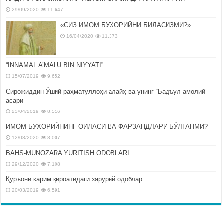
29/09/2020
11,647
«СИЗ ИМОМ БУХОРИЙНИ БИЛАСИЗМИ?»
16/04/2020
11,373
“INNAMAL A’MALU BIN NIYYATI”
15/07/2019
9,652
Сирожиддин Ўший раҳматуллоҳи алайҳ ва унинг “Бадъул амолий”
асари
23/04/2019
8,516
ИМОМ БУХОРИЙНИНГ ОИЛАСИ ВА ФАРЗАНДЛАРИ БЎЛГАНМИ?
12/08/2020
8,007
BAHS-MUNOZARA YURITISH ODOBLARI
29/12/2020
7,108
Қуръони карим қироатидаги зарурий одоблар
20/03/2019
6,591