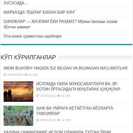
ХУСУСИДА…
МАРКАЗДА “ЁШЛАР БИЛАН БИР КУН”
СИНОВЛАР — ЖАЗОМИ ЁКИ РАҲМАТ? Мўмин билиши лозим
бўлган ҳақиқат
Ота-онани ҳурматлаш одоблари
КЎП КЎРИЛГАНЛАР
IMOM BUXORIY HAQIDA SIZ BILGAN VA BILMAGAN MA’LUMOTLAR
15/09/2020
24,429
ИСЛОМДА ОИЛА МУНОСАБАТЛАРИ ВА ЭР-
ХОТИН ЎРТАСИДАГИ МУШТАРАК ҲУҚУҚЛАР
17/05/2022
14,065
ҲАЖ ВА УМРАГА КЕТАЁТГАН АЁЛЛАРГА
ТАВСИЯЛАР
29/06/2022
12,523
ХАДИЧА ОНАМИЗНИНГ ИСЛОМ ОЛАМИДА ТУТГАН ЎРНИ