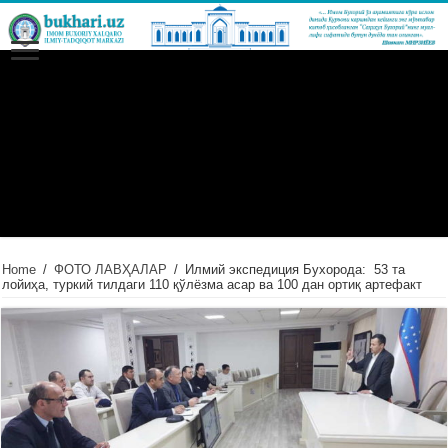
Home
/
ФОТО ЛАВҲАЛАР
/
Илмий экспедиция Бухорода: 53 та
лойиҳа, туркий тилдаги 110 қўлёзма асар ва 100 дан ортиқ артефакт