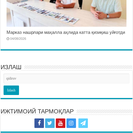
Марказ нашрлари маҳалла аҳлида катта қизиқиш уйғотди
04/08/2026
ИЗЛАШ
ИЖТИМОИЙ ТАРМОҚЛАР