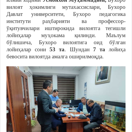
вилоят ҳокимлиги мутахассислари, Бухоро
Давлат университети, Бухоро педагогика
институти раҳбарияти ва профессор-
ўқитувчилари иштирокида вилоятга тегишли
лойиҳалар муҳокама қилинди. Маълум
бўлишича, Бухоро вилоятига оид бўлган
лойиҳалар сони
53
та
. Шундан
7
та
лойиҳа
бевосита вилоятда амалга оширилмоқда.