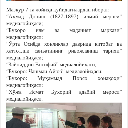
Мазкур 7 та лойиҳа қуйидагилардан иборат:
“Аҳмад Дониш (1827-1897) илмий мероси”
медиалойиҳаси;
“Бухоро илм ва маданият маркази”
медиалойиҳаси;
“Ўрта Осиёда хонликлар даврида китобат ва
хаттотлик санъатининг ривожланиш тарихи”
медиалойиҳаси;
“Зайниддин Восифий” медиалойиҳаси;
“Бухоро: Чашмаи Айюб” медиалойиҳаси;
“Бухоро: Муҳаммад Порсо хонақоҳи”
медиалойиҳаси;
“Хўжа Исмат Бухорий адабий мероси”
медиалойиҳаси.