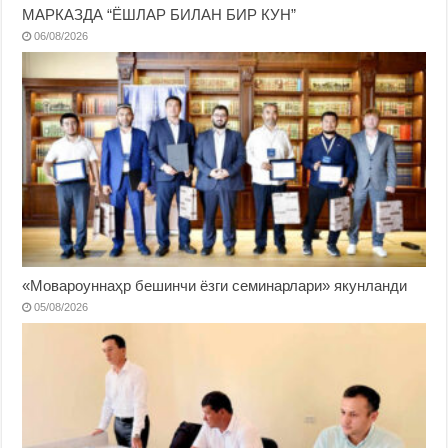
МАРКАЗДА “ЁШЛАР БИЛАН БИР КУН”
06/08/2026
«Мовароуннаҳр бешинчи ёзги семинарлари» якунланди
05/08/2026