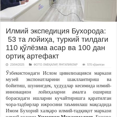
Илмий экспедиция Бухорода:
53 та лойиҳа, туркий тилдаги
110 қўлёзма асар ва 100 дан
ортиқ артефакт
23/04/2025
ФОТО ЛАВҲАЛАР
,
ЯНГИЛИКЛАР
570 кўрилган
Ўзбекистондаги Ислом цивилизацияси маркази
музей экспонатларини шакллантириш ва
бойитиш, шунингдек, ҳудудлар кесимида илмий-
инновацион лойиҳаларни амалга ошириш
борасидаги ишларни кучайтиришга қаратилган
чора-тадбирлар ижросини таъминлаш мақсадида
Имом Бухорий халқаро илмий-тадқиқот маркази
илмий ходими
Усмонхон
Муҳаммадиев
,
Бухоро