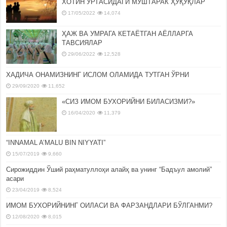
ХОТИН ЎРТАСИДАГИ МУШТАРАК ҲУҚУҚЛАР
17/05/2022
14,074
ҲАЖ ВА УМРАГА КЕТАЁТГАН АЁЛЛАРГА
ТАВСИЯЛАР
29/06/2022
12,528
ХАДИЧА ОНАМИЗНИНГ ИСЛОМ ОЛАМИДА ТУТГАН ЎРНИ
29/09/2020
11,652
«СИЗ ИМОМ БУХОРИЙНИ БИЛАСИЗМИ?»
16/04/2020
11,379
“INNAMAL A’MALU BIN NIYYATI”
15/07/2019
9,660
Сирожиддин Ўший раҳматуллоҳи алайҳ ва унинг “Бадъул амолий”
асари
23/04/2019
8,524
ИМОМ БУХОРИЙНИНГ ОИЛАСИ ВА ФАРЗАНДЛАРИ БЎЛГАНМИ?
12/08/2020
8,015