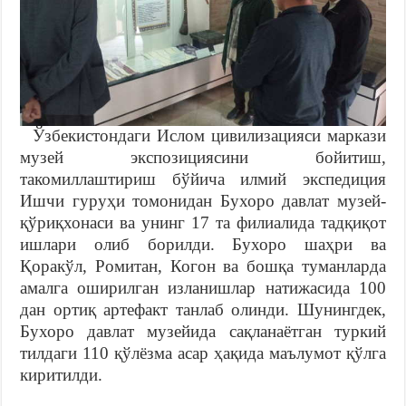
Ўзбекистондаги Ислом цивилизацияси маркази
музей экспозициясини бойитиш,
такомиллаштириш бўйича илмий экспедиция
Ишчи гуруҳи томонидан Бухоро давлат музей-
қўриқхонаси ва унинг 17 та филиалида тадқиқот
ишлари олиб борилди. Бухоро шаҳри ва
Қоракўл, Ромитан, Когон ва бошқа туманларда
амалга оширилган изланишлар натижасида 100
дан ортиқ артефакт танлаб олинди. Шунингдек,
Бухоро давлат музейида сақланаётган туркий
тилдаги 110 қўлёзма асар ҳақида маълумот қўлга
киритилди.