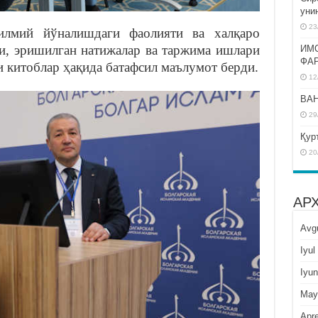
уни
23
илмий йўналишдаги фаолияти ва халқаро
ри, эришилган натижалар ва таржима ишлари
ИМ
ФА
и китоблар ҳақида батафсил маълумот берди.
12
BAH
29
Қур
20
АР
Avg
Iyul
Iyun
May
Apre