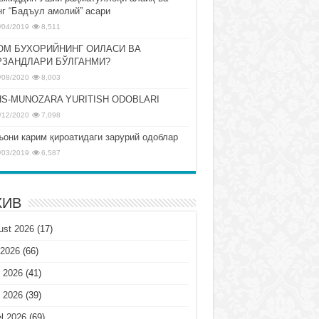
нг “Бадъул амолий” асари
/04/2019
8,511
ОМ БУХОРИЙНИНГ ОИЛАСИ ВА
РЗАНДЛАРИ БЎЛГАНМИ?
/08/2020
8,003
S-MUNOZARA YURITISH ODOBLARI
/12/2020
7,098
ъони карим қироатидаги зарурий одоблар
/03/2019
6,587
ХИВ
ust 2026
(17)
 2026
(66)
 2026
(41)
 2026
(39)
l 2026
(69)