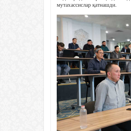
мутахассислар қатнашди.