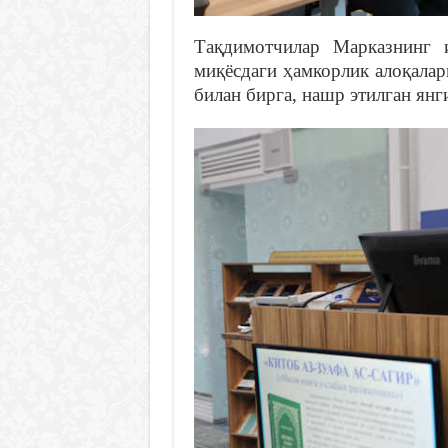
Тақдимотчилар Марказнинг 
миқёсдаги ҳамкорлик алоқала
билан бирга, нашр этилган янг