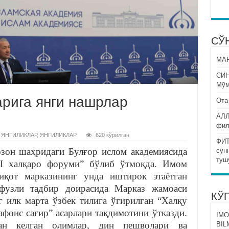
СЎ
МАР
СИ
Мўм
рига янги нашрлар
Ота
АЛЛ
фил
 ЯНГИЛИКЛАР
,
ЯНГИЛИКЛАР
620 кўрилган
ФИТ
озон шаҳридаги Булғор ислом академиясида
сун
туш
VI халқаро форуми” бўлиб ўтмоқда. Имом
иқот марказининг унда иштирок этаётган
фузли тадбир доирасида Марказ жамоаси
КЎ
илк марта ўзбек тилига ўгирилган “Халқу
афоис сағир” асарлари тақдимотини ўтказди.
IMO
ан келган олимлар, дин пешволари ва
BIL