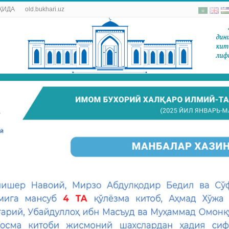
ҚИДА
old.bukhari.uz