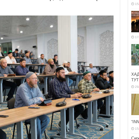
15
17
ХА
ТУТ
29
“IN
15
Сир