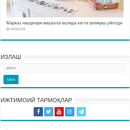
Марказ нашрлари маҳалла аҳлида катта қизиқиш уйғотди
04/08/2026
ИЗЛАШ
ИЖТИМОИЙ ТАРМОҚЛАР