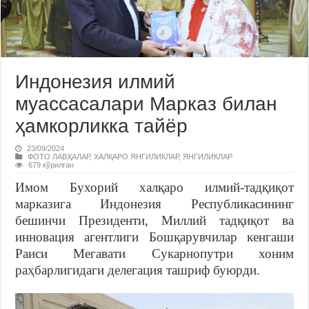
Индонезия илмий
муассасалари Марказ билан
ҳамкорликка тайёр
23/09/2024
ФОТО ЛАВҲАЛАР
,
ХАЛҚАРО ЯНГИЛИКЛАР
,
ЯНГИЛИКЛАР
679 кўрилган
Имом Бухорий халқаро илмий-тадқиқот
марказига Индонезия Республикасининг
бешинчи Президенти, Миллий тадқиқот ва
инновация агентлиги Бошқарувчилар кенгаши
Раиси Мегавати Сукарнопутри хоним
раҳбарлигидаги делегация ташриф буюрди.