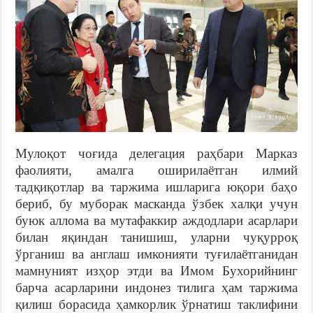
Мулоқот чоғида делегация раҳбари Марказ
фаолияти, амалга оширилаётган илмий
тадқиқотлар ва таржима ишларига юқори баҳо
бериб, бу муборак масканда ўзбек халқи учун
буюк аллома ва мутафаккир аждодлари асарлари
билан яқиндан танишиш, уларни чуқурроқ
ўрганиш ва англаш имконияти туғилаётганидан
мамнуният изҳор этди ва Имом Бухорийнинг
барча асарларини индонез тилига ҳам таржима
қилиш борасида ҳамкорлик ўрнатиш таклифини