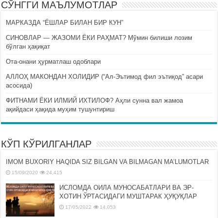
СЎНГГИ МАЪЛУМОТЛАР
МАРКАЗДА “ЁШЛАР БИЛАН БИР КУН”
СИНОВЛАР — ЖАЗОМИ ЁКИ РАҲМАТ? Мўмин билиши лозим
бўлган ҳақиқат
Ота-онани ҳурматлаш одоблари
АЛЛОҲ МАКОНДАН ХОЛИДИР (“Ал-Эътимод фил эътиқод” асари
асосида)
ФИТНАМИ ЁКИ ИЛМИЙ ИХТИЛОФ? Аҳли сунна вал жамоа
ақийдаси ҳақида муҳим тушунтириш
КЎП КЎРИЛГАНЛАР
IMOM BUXORIY HAQIDA SIZ BILGAN VA BILMAGAN MA’LUMOTLAR
15/09/2020
24,415
ИСЛОМДА ОИЛА МУНОСАБАТЛАРИ ВА ЭР-
ХОТИН ЎРТАСИДАГИ МУШТАРАК ҲУҚУҚЛАР
17/05/2022
14,053