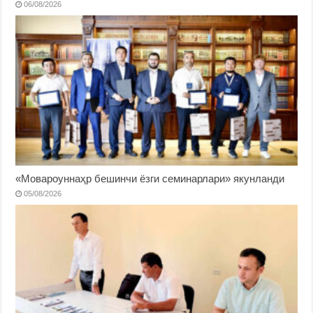
06/08/2026
«Мовароуннаҳр бешинчи ёзги семинарлари» якунланди
05/08/2026