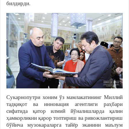
билдирди.
Сукарнопутри хоним ўз мамлакатининг Миллий
тадқиқот ва инновация агентлиги раҳбари
сифатида қатор илмий йўналишларда қалин
ҳамкорликни қарор топтириш ва ривожлантириш
бўйича музокараларга тайёр эканини маълум