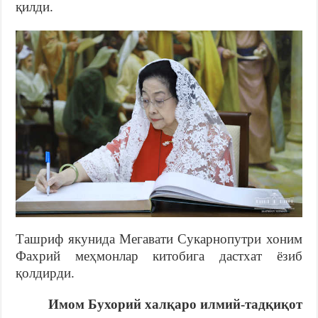
қилди.
Ташриф якунида Мегавати Сукарнопутри хоним
Фахрий меҳмонлар китобига дастхат ёзиб
қолдирди.
Имом Бухорий халқаро илмий-тадқиқот