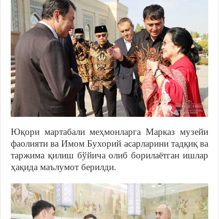
Юқори мартабали меҳмонларга Марказ музейи
фаолияти ва Имом Бухорий асарларини тадқиқ ва
таржима қилиш бўйича олиб борилаётган ишлар
ҳақида маълумот берилди.