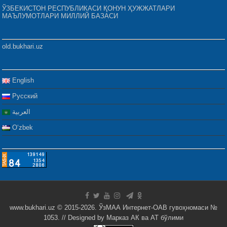
ЎЗБЕКИСТОН РЕСПУБЛИКАСИ ҚОНУН ҲУЖЖАТЛАРИ
МАЪЛУМОТЛАРИ МИЛЛИЙ БАЗАСИ
old.bukhari.uz
English
Русский
العربية
Oʻzbek
www.bukhari.uz © 2015-2026. ЎзМАА Интернет-ОАВ гувоҳномаси №
1053. // Designed by
Марказ АК ва АТ бўлими