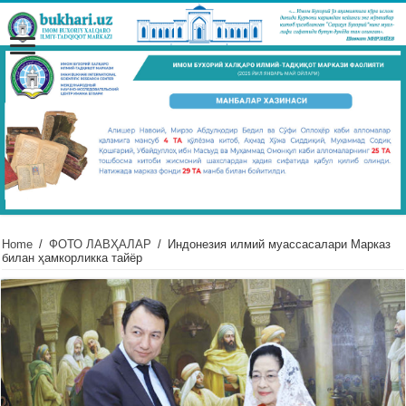
Home
/
ФОТО ЛАВҲАЛАР
/
Индонезия илмий муассасалари Марказ
билан ҳамкорликка тайёр