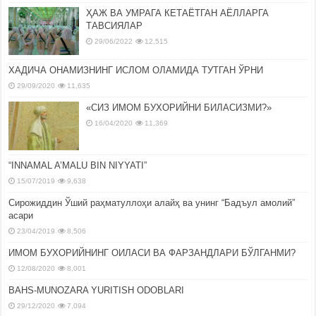
ҲАЖ ВА УМРАГА КЕТАЁТГАН АЁЛЛАРГА
ТАВСИЯЛАР
29/06/2022
12,515
ХАДИЧА ОНАМИЗНИНГ ИСЛОМ ОЛАМИДА ТУТГАН ЎРНИ
29/09/2020
11,635
«СИЗ ИМОМ БУХОРИЙНИ БИЛАСИЗМИ?»
16/04/2020
11,369
“INNAMAL A’MALU BIN NIYYATI”
15/07/2019
9,638
Сирожиддин Ўший раҳматуллоҳи алайҳ ва унинг “Бадъул амолий”
асари
23/04/2019
8,506
ИМОМ БУХОРИЙНИНГ ОИЛАСИ ВА ФАРЗАНДЛАРИ БЎЛГАНМИ?
12/08/2020
8,001
BAHS-MUNOZARA YURITISH ODOBLARI
29/12/2020
7,094