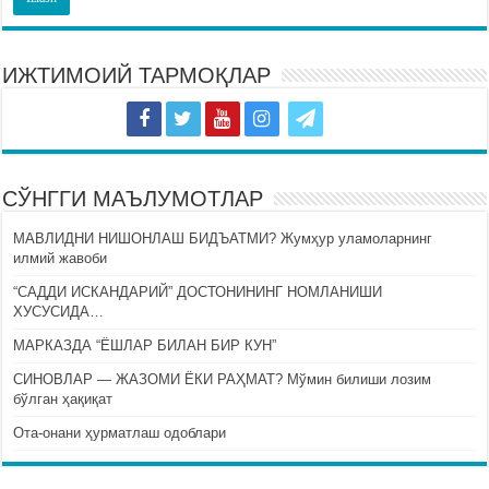
ИЖТИМОИЙ ТАРМОҚЛАР
СЎНГГИ МАЪЛУМОТЛАР
МАВЛИДНИ НИШОНЛАШ БИДЪАТМИ? Жумҳур уламоларнинг
илмий жавоби
“САДДИ ИСКАНДАРИЙ” ДОСТОНИНИНГ НОМЛАНИШИ
ХУСУСИДА…
МАРКАЗДА “ЁШЛАР БИЛАН БИР КУН”
СИНОВЛАР — ЖАЗОМИ ЁКИ РАҲМАТ? Мўмин билиши лозим
бўлган ҳақиқат
Ота-онани ҳурматлаш одоблари