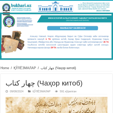
Home
/
ҚЎЛЁЗМАЛАР
/
چهار كتاب (Чаҳор китоб)
چهار كتاب (Чаҳор китоб)
09/08/2024
ҚЎЛЁЗМАЛАР
591 кўрилган