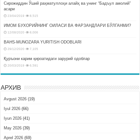
Сирожиддин Ўший раҳматуллоҳи алайҳ ва унинг “Бадъул амолий”
асари
23/04/2019
8,515
ИМОМ БУХОРИЙНИНГ ОИЛАСИ ВА ФАРЗАНДЛАРИ БЎЛГАНМИ?
12/08/2020
8,006
BAHS-MUNOZARA YURITISH ODOBLARI
29/12/2020
7,105
Қуръони карим қироатидаги зарурий одоблар
20/03/2019
6,591
АРХИВ
Avgust 2026
(19)
Iyul 2026
(66)
Iyun 2026
(41)
May 2026
(39)
Aprel 2026
(69)