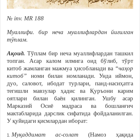
№ inv. MR 188
Муаллифи.
бир неча муаллифлардан йиғилган
тўплам.
Ақоид.
Тўплам бир неча муаллифлардан ташкил
топган. Асар калом илмига оид бўлиб, тўрт
китоб жамланган мажмуа ҳисобланади ва
“чаҳор
китоб”
номи билан номланади. Унда иймон,
дуо, саловот, ибодат турлари, панд-насиҳатга
тегишли мавзулар ҳадис ва Қуръони карим
оятлари билан баён қилинган. Ушбу асар
Марказий Осиё мадраса ва бошланғич
мактабларида дарслик сифатида фойдаланилган.
У қуйидаги қисмлардан иборат:
Муқаддимат ас-солат
(Намоз ҳақида