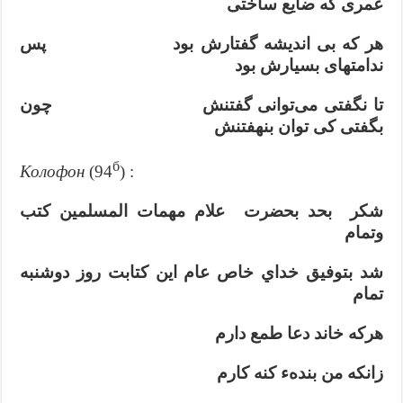
عمری که ضایع ساختی
هر که بی اندیشه گفتارش بود پس
ندامتهای بسیارش بود
تا نگفتی می‌توانی گفتنش چون
بگفتی کی توان بنهفتنش
б
Колофон
(94
) :
شكر بحد بحضرت علام مهمات المسلمين كتب
وتمام
شد بتوفيق خداي خاص عام اين كتابت روز دوشنبه
تمام
هركه خاند دعا طمع دارم
زانكه من بندهء كنه كارم