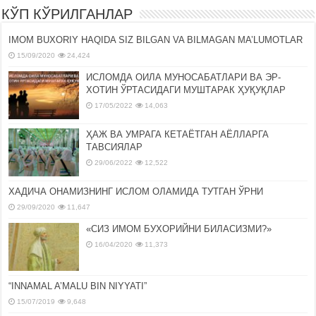
КЎП КЎРИЛГАНЛАР
IMOM BUXORIY HAQIDA SIZ BILGAN VA BILMAGAN MA’LUMOTLAR
15/09/2020
24,424
ИСЛОМДА ОИЛА МУНОСАБАТЛАРИ ВА ЭР-
ХОТИН ЎРТАСИДАГИ МУШТАРАК ҲУҚУҚЛАР
17/05/2022
14,063
ҲАЖ ВА УМРАГА КЕТАЁТГАН АЁЛЛАРГА
ТАВСИЯЛАР
29/06/2022
12,522
ХАДИЧА ОНАМИЗНИНГ ИСЛОМ ОЛАМИДА ТУТГАН ЎРНИ
29/09/2020
11,647
«СИЗ ИМОМ БУХОРИЙНИ БИЛАСИЗМИ?»
16/04/2020
11,373
“INNAMAL A’MALU BIN NIYYATI”
15/07/2019
9,648