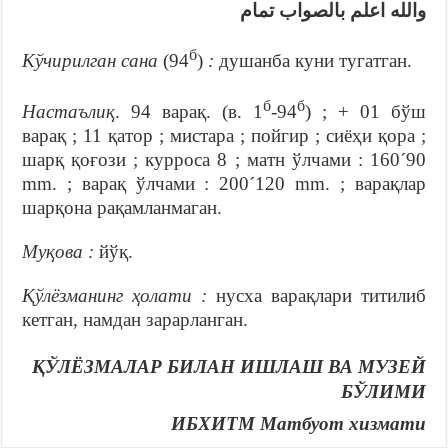
والله اعلم بالصواب تمام
б
Кўчирилган сана
(94
)
:
душанба куни тугатган.
б
б
Настаълиқ
. 94 варақ. (в. 1
-94
) ; + 01 бўш
варақ ; 11 қатор ; мистара ; пойгир ; сиёҳи қора ;
шарқ қоғози ; курроса 8 ; матн ўлчами : 160´90
mm. ; варақ ўлчами : 200´120 mm. ; варақлар
шарқона рақамланмаган.
Муқова :
йўқ.
Қўлёзманинг ҳолати :
нусха варақлари титилиб
кетган, намдан зарарланган.
ҚЎЛЁЗМАЛАР БИЛАН ИШЛАШ ВА МУЗЕЙ
БЎЛИМИ
ИБХИТМ Матбуот хизмати