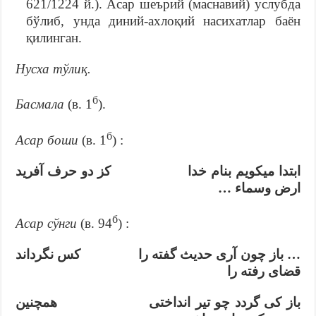
621/1224 й.). Асар шеърий (маснавий) услубда
бўлиб, унда диний-ахлоқий насихатлар баён
қилинган.
Нусха тўлиқ.
б
Басмала
(в. 1
).
б
Асар боши
(в. 1
) :
ابتدا ميكويم بنام خدا كز دو حرف آفريد
ارض وسماء …
б
Асар сўнги
(в. 94
) :
… باز چون آری حدیث گفته را کس نگرداند
قضای رفته را
باز کی گردد چو تیر انداختی همچنین