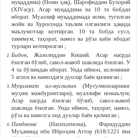
муқаддима) (Номи ҳақ), Шарофиддин Бухорий
(XIVаср). Асар муқаддима ва 10 та бобдан
иборат. Муаллиф муқаддимада исми, туғилган
жойи ва Хуросонда таълим олганлиги ҳақида
маълумотлар келтирган. 10 та бобда ғусл,
таяммум, таҳорат, намоз ва рўза каби ибодат
турлари келтирилган ;
Бидон
, Жалолиддин Киший. Асар насрда
ёзилган бўлиб, савол-жавоб шаклида ёзилган. У
4 та бўлимдан иборат. Унда иймон, исломнинг
5 асоси ва намоздаги дуолар баён қилинган ;
Муҳиммат ал-муслимин
(Мусулмонларнинг
муҳим мажбуриятлари), муаллифи номаълум;
Асар насрда ёзилган бўлиб, савол-жавоб
шаклида ёзилган. Унда иймон, таҳорат, намоз,
рўза ва намозга оид дуолар баён қилинган ;
Панднома
(Насихатнома), Фаридуддин
Муҳаммад ибн Иброҳим Аттор (618/1221 ёки