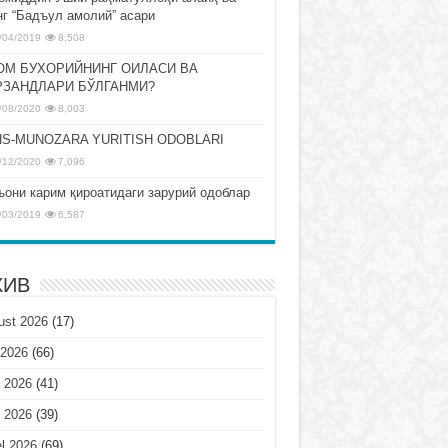
нг “Бадъул амолий” асари
/04/2019
8,508
ОМ БУХОРИЙНИНГ ОИЛАСИ ВА
РЗАНДЛАРИ БЎЛГАНМИ?
/08/2020
8,003
S-MUNOZARA YURITISH ODOBLARI
/12/2020
7,096
ъони карим қироатидаги зарурий одоблар
/03/2019
6,587
ХИВ
ust 2026
(17)
 2026
(66)
 2026
(41)
 2026
(39)
l 2026
(69)