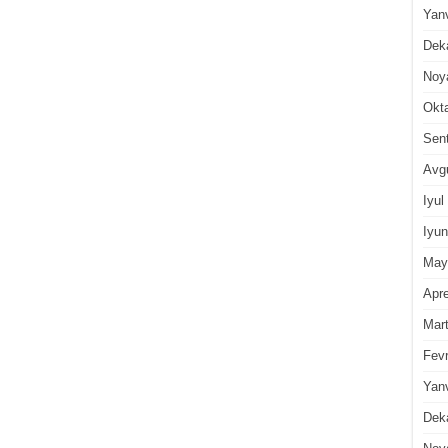
Yan
Dek
Noy
Okt
Sen
Avg
Iyul
Iyun
May
Apre
Mar
Fevr
Yan
Dek