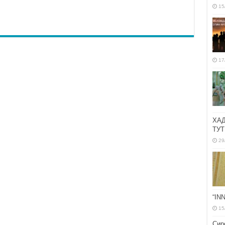
15
17
ХА
ТУТ
29
“IN
15
Сир