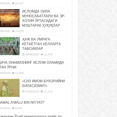
/09/2020
24,417
ИСЛОМДА ОИЛА
МУНОСАБАТЛАРИ ВА ЭР-
ХОТИН ЎРТАСИДАГИ
МУШТАРАК ҲУҚУҚЛАР
/05/2022
14,055
ҲАЖ ВА УМРАГА
КЕТАЁТГАН АЁЛЛАРГА
ТАВСИЯЛАР
29/06/2022
12,518
ДИЧА ОНАМИЗНИНГ ИСЛОМ ОЛАМИДА
ГАН ЎРНИ
/09/2020
11,636
«СИЗ ИМОМ БУХОРИЙНИ
БИЛАСИЗМИ?»
16/04/2020
11,370
NAMAL A’MALU BIN NIYYATI”
/07/2019
9,640
ожиддин Ўший раҳматуллоҳи алайҳ ва