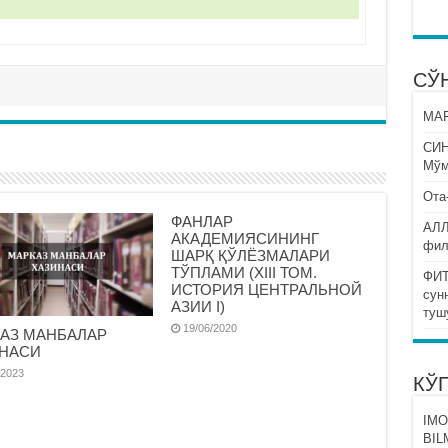
СЎ
МАР
СИ
Мўм
Ота
ФАНЛАР
АЛЛ
АКАДЕМИЯСИНИНГ
фил
ШАРҚ ҚЎЛЁЗМАЛАРИ
ТЎПЛАМИ (XIII ТОМ.
ФИТ
ИСТОРИЯ ЦЕНТРАЛЬНОЙ
сун
АЗИИ I)
туш
19/06/2020
АЗ МАНБАЛАР
НАСИ
/2023
КЎ
IMO
BIL