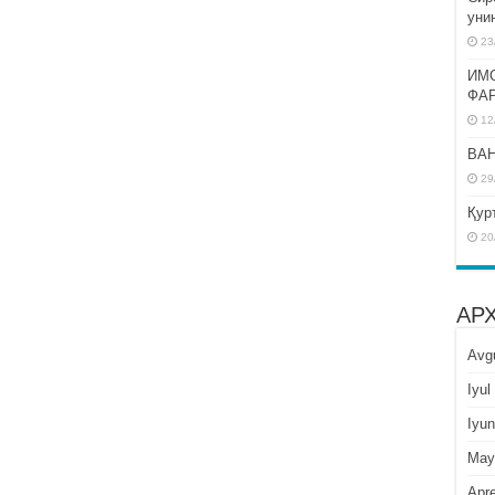
уни
23
ИМ
ФА
12
BAH
29
Қур
20
АР
Avg
Iyul
Iyun
May
Apre