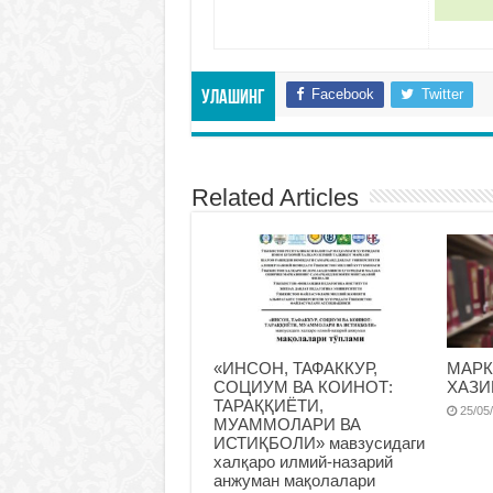
Facebook
Twitter
Улашинг
Related Articles
«ИНСОН, ТАФАККУР,
МАРК
СОЦИУМ ВА КОИНОТ:
ХАЗИ
ТАРАҚҚИЁТИ,
25/05
МУАММОЛАРИ ВА
ИСТИҚБОЛИ» мавзусидаги
халқаро илмий-назарий
анжуман мақолалари