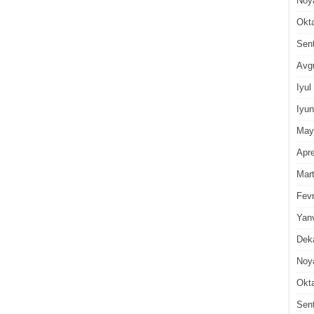
Noy
Okt
Sen
Avg
Iyul
Iyun
May
Apre
Mar
Fevr
Yan
Dek
Noy
Okt
Sen