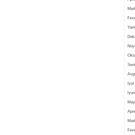
Mar
Fevr
Yan
Dek
Noy
Okt
Sen
Avg
Iyul
Iyun
May
Apre
Mar
Fevr