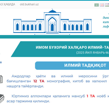
АЗ ҲАҚИДА
old.bukhari.uz