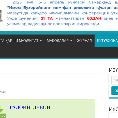
ГА ҚАРШИ МАЪРИФАТ
МАҚОЛАЛАР
ЖУРНАЛ
КУТУБХОНА
ИЗ
лган
ГАДОИЙ. ДЕВОН
ИЖ