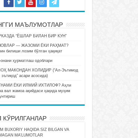
НГГИ МАЪЛУМОТЛАР
КАЗДА “ЁШЛАР БИЛАН БИР КУН”
НОВЛАР — ЖАЗОМИ ЁКИ РАҲМАТ?
ин билиши лозим бўлган ҳақиқат
-онани ҳурматлаш одоблари
ОҲ МАКОНДАН ХОЛИДИР (“Ал-Эътимод
 эътиқод” асари асосида)
НАМИ ЁКИ ИЛМИЙ ИХТИЛОФ? Аҳли
на вал жамоа ақийдаси ҳақида муҳим
унтириш
П КЎРИЛГАНЛАР
M BUXORIY HAQIDA SIZ BILGAN VA
MAGAN MA’LUMOTLAR