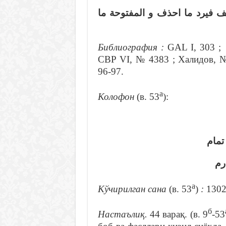
… و المخففة يحذف للساكنين و
Библиография
:
GAL I, 303 ;
СВР VI, № 4383 ; Халидов, №
96-97.
а
Колофон
(в. 53
):
شد ب
هر
а
Кўчирилган сана
(в. 53
)
:
1302
б
Настаълиқ.
44 варақ. (в. 9
-53