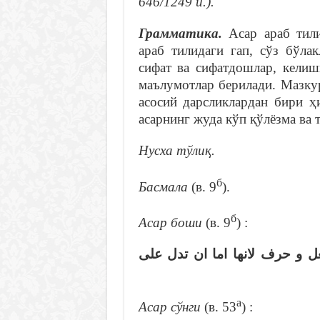
646/1249 й.).
Грамматика.
Асар араб тили
араб тилидаги гап, сўз бўла
сифат ва сифатдошлар, келиш
маълумотлар берилади. Мазкур
асосий дарсликлардан бири ҳ
асарнинг жуда кўп қўлёзма ва
Нусха тўлиқ
.
б
Басмала
(в. 9
).
б
Асар боши
(в. 9
) :
الكلمة لفظ وضع لمعنى مفرد و
а
Асар сўнги
(в. 53
) :