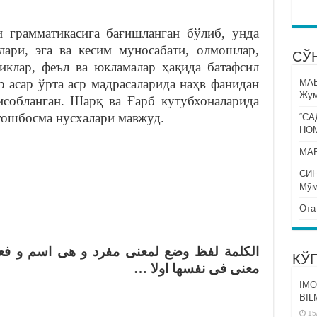
 грамматикасига бағишланган бўлиб, унда
клари, эга ва кесим муносабати, олмошлар,
СЎ
иклар, феъл ва юкламалар ҳақида батафсил
 асар ўрта аср мадрасаларида наҳв фанидан
МА
Жум
исобланган. Шарқ ва Ғарб кутубхоналарида
 тошбосма нусхалари мавжуд.
“СА
НО
МАР
СИ
Мўм
Ота
 هى اسم و فعل و حرف لانها اما ان تدل على
КЎ
معنى فى نفسها اولا …
IMO
BIL
15