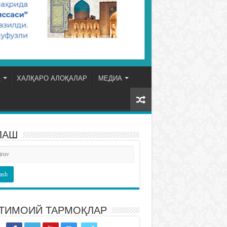
А
ХАЛҚАРО АЛОҚАЛАР
МЕДИА
ЛАШ
ТИМОИЙ ТАРМОҚЛАР