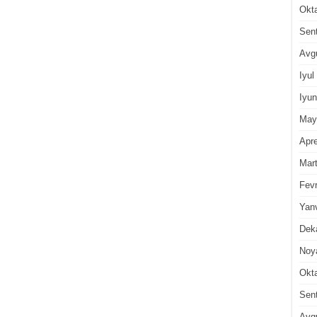
Okt
Sen
Avg
Iyul
Iyun
May
Apre
Mar
Fevr
Yan
Dek
Noy
Okt
Sen
Avg