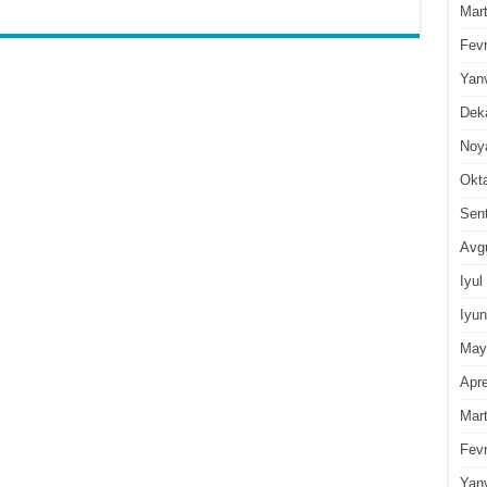
Mar
Fevr
Yan
Dek
Noy
Okt
Sen
Avg
Iyul
Iyun
May
Apre
Mar
Fevr
Yan