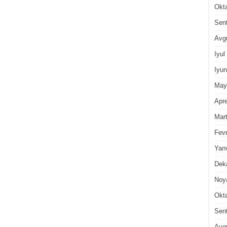
Okt
Sen
Avg
Iyul
Iyun
May
Apre
Mar
Fevr
Yan
Dek
Noy
Okt
Sen
Avg