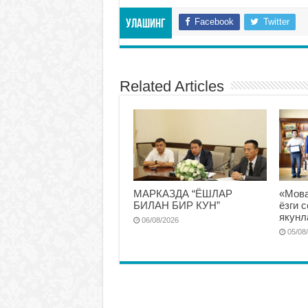
Facebook
Twitter
Улашинг
Related Articles
МАРКАЗДА “ЁШЛАР
«Мова
БИЛАН БИР КУН”
ёзги 
якунл
06/08/2026
05/08