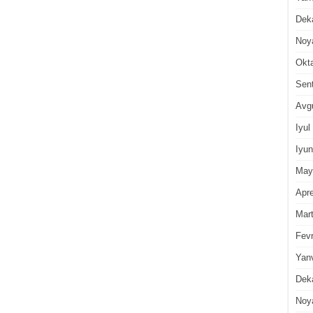
Dek
Noy
Okt
Sen
Avg
Iyul
Iyun
May
Apre
Mar
Fevr
Yan
Dek
Noy