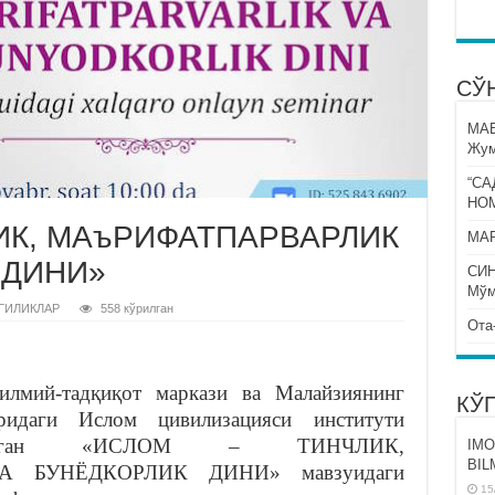
СЎ
МА
Жум
“СА
НО
ИК, МАъРИФАТПАРВАРЛИК
МАР
 ДИНИ»
СИ
Мўм
ГИЛИКЛАР
558 кўрилган
Ота
лмий-тадқиқот маркази ва Малайзиянинг
КЎ
ридаги Ислом цивилизацияси институти
илаётган «ИСЛОМ – ТИНЧЛИК,
IMO
BIL
 БУНЁДКОРЛИК ДИНИ» мавзуидаги
15