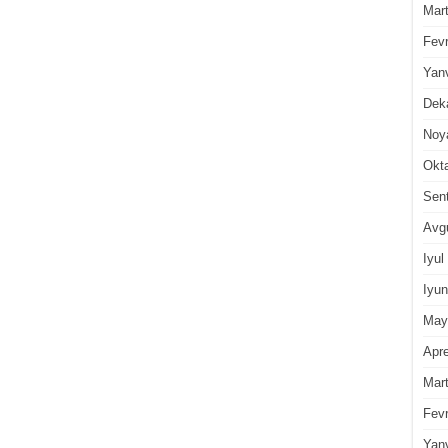
Mar
Fevr
Yan
Dek
Noy
Okt
Sen
Avg
Iyul
Iyun
May
Apre
Mar
Fevr
Yan