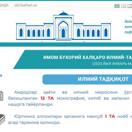
ҚИДА
old.bukhari.uz