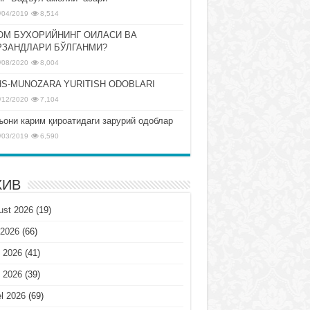
/04/2019
8,514
ОМ БУХОРИЙНИНГ ОИЛАСИ ВА
РЗАНДЛАРИ БЎЛГАНМИ?
/08/2020
8,004
S-MUNOZARA YURITISH ODOBLARI
/12/2020
7,104
ъони карим қироатидаги зарурий одоблар
/03/2019
6,590
ХИВ
ust 2026
(19)
 2026
(66)
 2026
(41)
 2026
(39)
l 2026
(69)