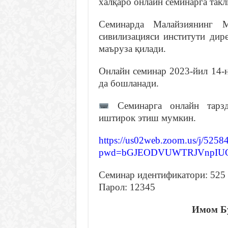
халқаро онлайн семинарга такл
Семинарда Малайзиянинг М
сивилизацияси институти д
маъруза қилади.
Онлайн семинар 2023-йил 14-н
да бошланади.
Семинарга онлайн тарз
иштирок этиш мумкин.
https://us02web.zoom.us/j/525
pwd=bGJEODVUWTRJVnpIUG9
Семинар идентификатори: 525
Парол: 12345
Имом Бу