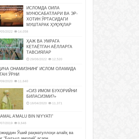
ИСЛОМДА ОИЛА
МУНОСАБАТЛАРИ ВА ЭР-
ХОТИН ЎРТАСИДАГИ
МУШТАРАК ҲУҚУҚЛАР
/05/2022
14,058
ҲАЖ ВА УМРАГА
КЕТАЁТГАН АЁЛЛАРГА
ТАВСИЯЛАР
29/06/2022
12,520
ДИЧА ОНАМИЗНИНГ ИСЛОМ ОЛАМИДА
ГАН ЎРНИ
/09/2020
11,640
«СИЗ ИМОМ БУХОРИЙНИ
БИЛАСИЗМИ?»
16/04/2020
11,371
NAMAL A’MALU BIN NIYYATI”
/07/2019
9,646
ожиддин Ўший раҳматуллоҳи алайҳ ва
нг “Бадъул амолий” асари