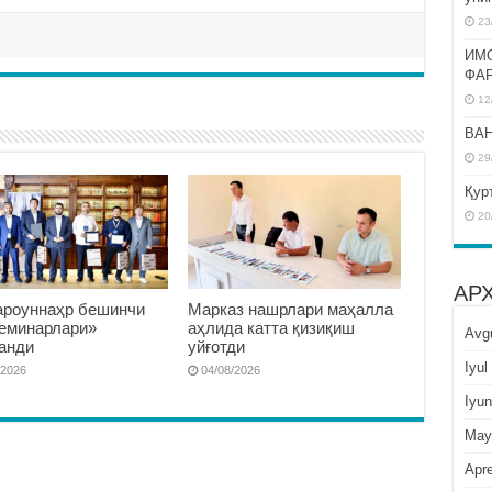
23
ИМ
ФА
12
BAH
29
Қур
20
АР
роуннаҳр бешинчи
Марказ нашрлари маҳалла
семинарлари»
аҳлида катта қизиқиш
Avg
анди
уйғотди
Iyul
/2026
04/08/2026
Iyun
May
Apre