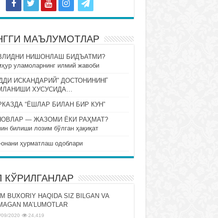
НГГИ МАЪЛУМОТЛАР
ВЛИДНИ НИШОНЛАШ БИДЪАТМИ?
ҳур уламоларнинг илмий жавоби
ДДИ ИСКАНДАРИЙ” ДОСТОНИНИНГ
МЛАНИШИ ХУСУСИДА…
КАЗДА “ЁШЛАР БИЛАН БИР КУН”
НОВЛАР — ЖАЗОМИ ЁКИ РАҲМАТ?
ин билиши лозим бўлган ҳақиқат
-онани ҳурматлаш одоблари
П КЎРИЛГАНЛАР
M BUXORIY HAQIDA SIZ BILGAN VA
MAGAN MA’LUMOTLAR
/09/2020
24,419