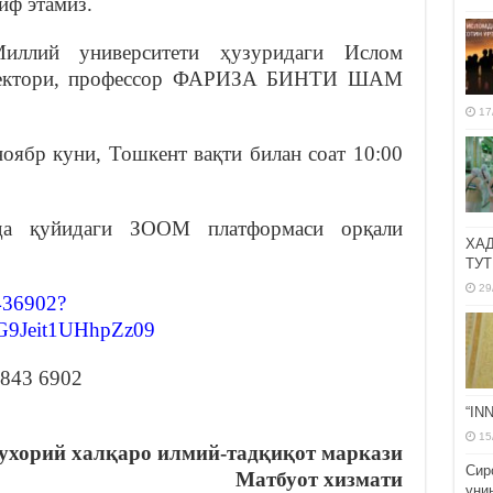
иф этамиз.
иллий университети ҳузуридаги Ислом
иректори, профессор ФАРИЗА БИНТИ ШАМ
17
оябр куни, Тошкент вақти билан соат 10:00
да қуйидаги ЗООМ платформаси орқали
ХА
ТУТ
29
8436902?
Jeit1UHhpZz09
 843 6902
“IN
15
хорий халқаро илмий-тадқиқот маркази
Сир
Матбуот хизмати
уни