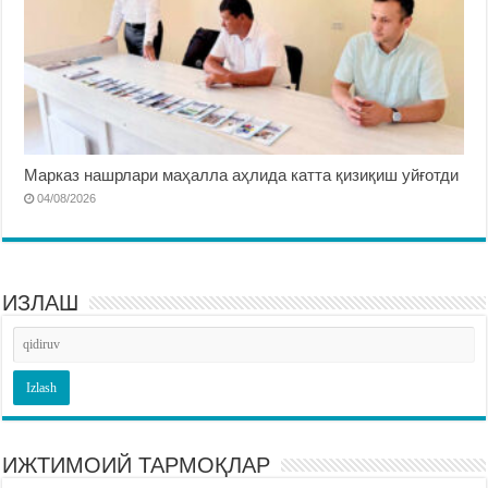
Марказ нашрлари маҳалла аҳлида катта қизиқиш уйғотди
04/08/2026
ИЗЛАШ
ИЖТИМОИЙ ТАРМОҚЛАР