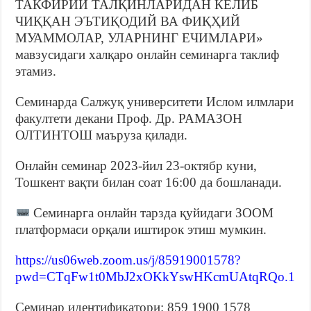
ТАКФИРИЙ ТАЛҚИНЛАРИДАН КЕЛИБ
ЧИҚҚАН ЭЪТИҚОДИЙ ВА ФИҚҲИЙ
МУАММОЛАР, УЛАРНИНГ ЕЧИМЛАРИ»
мавзусидаги халқаро онлайн семинарга таклиф
этамиз.
Семинарда Салжуқ университети Ислом илмлари
факултети декани Проф. Др. РАМАЗОН
ОЛТИНТОШ маъруза қилади.
Онлайн семинар 2023-йил 23-октябр куни,
Тошкент вақти билан соат 16:00 да бошланади.
Семинарга онлайн тарзда қуйидаги ЗООМ
платформаси орқали иштирок этиш мумкин.
https://us06web.zoom.us/j/85919001578?
pwd=CTqFw1t0MbJ2xOKkYswHKcmUAtqRQo.1
Семинар идентификатори: 859 1900 1578