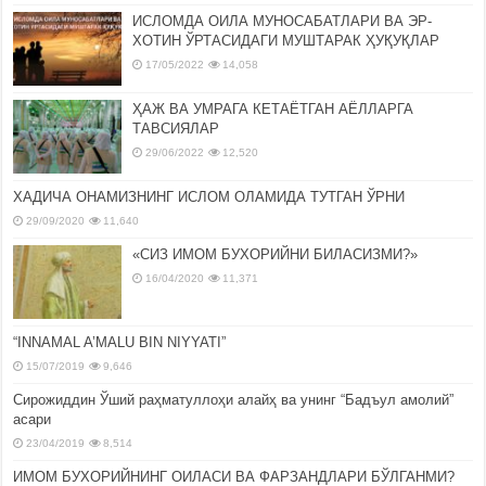
ИСЛОМДА ОИЛА МУНОСАБАТЛАРИ ВА ЭР-
ХОТИН ЎРТАСИДАГИ МУШТАРАК ҲУҚУҚЛАР
17/05/2022
14,058
ҲАЖ ВА УМРАГА КЕТАЁТГАН АЁЛЛАРГА
ТАВСИЯЛАР
29/06/2022
12,520
ХАДИЧА ОНАМИЗНИНГ ИСЛОМ ОЛАМИДА ТУТГАН ЎРНИ
29/09/2020
11,640
«СИЗ ИМОМ БУХОРИЙНИ БИЛАСИЗМИ?»
16/04/2020
11,371
“INNAMAL A’MALU BIN NIYYATI”
15/07/2019
9,646
Сирожиддин Ўший раҳматуллоҳи алайҳ ва унинг “Бадъул амолий”
асари
23/04/2019
8,514
ИМОМ БУХОРИЙНИНГ ОИЛАСИ ВА ФАРЗАНДЛАРИ БЎЛГАНМИ?