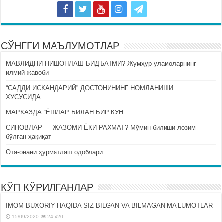
СЎНГГИ МАЪЛУМОТЛАР
МАВЛИДНИ НИШОНЛАШ БИДЪАТМИ? Жумҳур уламоларнинг
илмий жавоби
“САДДИ ИСКАНДАРИЙ” ДОСТОНИНИНГ НОМЛАНИШИ
ХУСУСИДА…
МАРКАЗДА “ЁШЛАР БИЛАН БИР КУН”
СИНОВЛАР — ЖАЗОМИ ЁКИ РАҲМАТ? Мўмин билиши лозим
бўлган ҳақиқат
Ота-онани ҳурматлаш одоблари
КЎП КЎРИЛГАНЛАР
IMOM BUXORIY HAQIDA SIZ BILGAN VA BILMAGAN MA’LUMOTLAR
15/09/2020
24,420