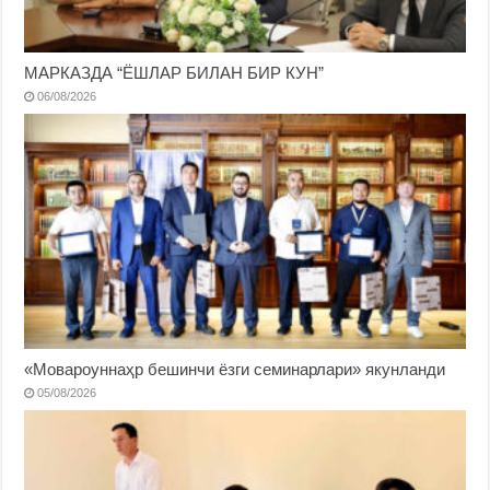
МАРКАЗДА “ЁШЛАР БИЛАН БИР КУН”
06/08/2026
«Мовароуннаҳр бешинчи ёзги семинарлари» якунланди
05/08/2026