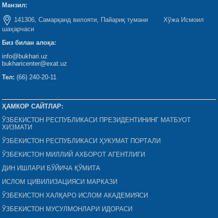
Манзил:
141306, Самарқанд вилояти, Пайариқ тумани Хўжа Исмоил
шаҳарчаси
Биз билан алоқа:
info@bukhari.uz
bukharicenter@exat.uz
Тел:
(66) 240-20-11
ҲАМКОР САЙТЛАР:
ЎЗБЕКИСТОН РЕСПУБЛИКАСИ ПРЕЗИДЕНТИНИНГ МАТБУОТ
ХИЗМАТИ
ЎЗБЕКИСТОН РЕСПУБЛИКАСИ ҲУКУМАТ ПОРТАЛИ
ЎЗБЕКИСТОН МИЛЛИЙ АХБОРОТ АГЕНТЛИГИ
ДИН ИШЛАРИ БЎЙИЧА ҚЎМИТА
ИСЛОМ ЦИВИЛИЗАЦИЯСИ МАРКАЗИ
ЎЗБЕКИСТОН ХАЛҚАРО ИСЛОМ АКАДЕМИЯСИ
ЎЗБЕКИСТОН МУСУЛМОНЛАРИ ИДОРАСИ