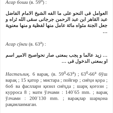
б
Асар боши
(в. 59
) :
العوامل فى النحو على ما الفه الشيخ الامام الفاضل
عبد القاهر ابن عبد الرحمن جرجانى سقى الله ثراه و
جعل الجنة مثواه مائة عامل منها لفظية و منها معنوية
…
а
Асар сўнги
(в. 63
) :
… زيد عالما و يجب بمعنى صار نحواصبح الامير اسم
او بمعنى الدخول فى …
б
а
б
а
Настаълиқ
. 6 варақ. (в. 59
-63
) ; 63
-66
бўш
варақ ; 15 қатор ; мистара ; пойгир ; сиёҳи қора ;
боб ва фасллари қизил сиёҳда ; шарқ қоғози ;
курроса 8 ; матн ўлчами : 140´65 mm. ; варақ
ўлчами : 200´130 mm. ; варақлар шарқона
рақамланмаган.