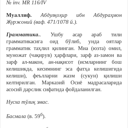
№ inv. MR 116/IV
Муаллиф.
Абдулқоҳир ибн Абдураҳмон
Журжоний (ваф. 471/1078 й.).
Грамматика
.
. Ушбу асар араб тили
грамматикасига оид бўлиб, унда оятлар
грамматик таҳлил қилинган. Миа (юзта) омил,
муножат (чақирув) ҳарфлари, зарф аз-замон ва
зарф ал-макон, ан-нақисот (исмларнинг бош
келишикда, кесимнинг эса фатҳа келишигида
келиши), феълларни жазм (сукун) қилиши
келтирилган. Марказий Осиё мадрасаларида
асосий дарслик сифатида фойдаланилган.
Нусха тўлиқ эмас
.
б
Басмала
(в. 59
).