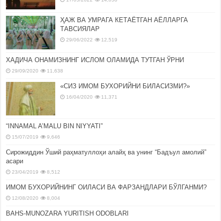
ҲАЖ ВА УМРАГА КЕТАЁТГАН АЁЛЛАРГА
ТАВСИЯЛАР
29/06/2022
12,519
ХАДИЧА ОНАМИЗНИНГ ИСЛОМ ОЛАМИДА ТУТГАН ЎРНИ
29/09/2020
11,638
«СИЗ ИМОМ БУХОРИЙНИ БИЛАСИЗМИ?»
16/04/2020
11,371
“INNAMAL A’MALU BIN NIYYATI”
15/07/2019
9,646
Сирожиддин Ўший раҳматуллоҳи алайҳ ва унинг “Бадъул амолий”
асари
23/04/2019
8,512
ИМОМ БУХОРИЙНИНГ ОИЛАСИ ВА ФАРЗАНДЛАРИ БЎЛГАНМИ?
12/08/2020
8,004
BAHS-MUNOZARA YURITISH ODOBLARI