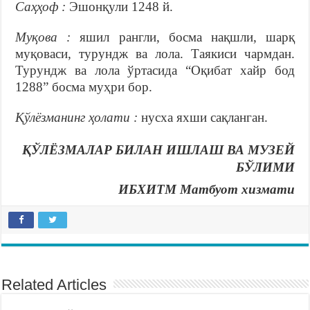
Саҳҳоф :
Эшонқули 1248 й.
Муқова :
яшил рангли, босма нақшли, шарқ
муқоваси, турундж ва лола. Таякиси чармдан.
Турундж ва лола ўртасида “Оқибат хайр бод
1288” босма муҳри бор.
Қўлёзманинг ҳолати :
нусха яхши сақланган.
ҚЎЛЁЗМАЛАР БИЛАН ИШЛАШ ВА МУЗЕЙ
БЎЛИМИ
ИБХИТМ Матбуот хизмати
Related Articles