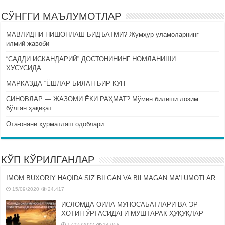
СЎНГГИ МАЪЛУМОТЛАР
МАВЛИДНИ НИШОНЛАШ БИДЪАТМИ? Жумҳур уламоларнинг
илмий жавоби
“САДДИ ИСКАНДАРИЙ” ДОСТОНИНИНГ НОМЛАНИШИ
ХУСУСИДА…
МАРКАЗДА “ЁШЛАР БИЛАН БИР КУН”
СИНОВЛАР — ЖАЗОМИ ЁКИ РАҲМАТ? Мўмин билиши лозим
бўлган ҳақиқат
Ота-онани ҳурматлаш одоблари
КЎП КЎРИЛГАНЛАР
IMOM BUXORIY HAQIDA SIZ BILGAN VA BILMAGAN MA’LUMOTLAR
15/09/2020
24,417
ИСЛОМДА ОИЛА МУНОСАБАТЛАРИ ВА ЭР-
ХОТИН ЎРТАСИДАГИ МУШТАРАК ҲУҚУҚЛАР
17/05/2022
14,058