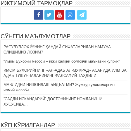
ИЖТИМОИЙ ТАРМОҚЛАР
СЎНГГИ МАЪЛУМОТЛАР
РАСУЛУЛЛОҲ ﷺНИНГ ҚАНДАЙ СИФАТЛАРИДАН НАМУНА
ОЛИШИМИЗ ЛОЗИМ?
“Имом Бухорий мероси – икки халқни боғловчи маънавий кўприк”
ИМОМ БУХОРИЙНИНГ «АЛ-АДАБ АЛ-МУФРАД» АСАРИДА ИЛМ ВА
АДАБ ТУШУНЧАЛАРИНИНГ ФАЛСАФИЙ ТАҲЛИЛИ
МАВЛИДНИ НИШОНЛАШ БИДЪАТМИ? Жумҳур уламоларнинг
илмий жавоби
“САДДИ ИСКАНДАРИЙ” ДОСТОНИНИНГ НОМЛАНИШИ
ХУСУСИДА…
КЎП КЎРИЛГАНЛАР