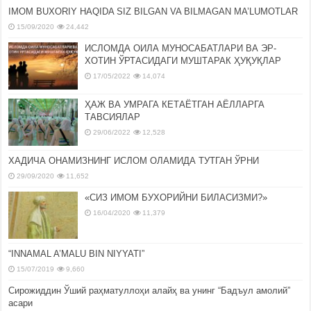
IMOM BUXORIY HAQIDA SIZ BILGAN VA BILMAGAN MA’LUMOTLAR
15/09/2020
24,442
ИСЛОМДА ОИЛА МУНОСАБАТЛАРИ ВА ЭР-
ХОТИН ЎРТАСИДАГИ МУШТАРАК ҲУҚУҚЛАР
17/05/2022
14,074
ҲАЖ ВА УМРАГА КЕТАЁТГАН АЁЛЛАРГА
ТАВСИЯЛАР
29/06/2022
12,528
ХАДИЧА ОНАМИЗНИНГ ИСЛОМ ОЛАМИДА ТУТГАН ЎРНИ
29/09/2020
11,652
«СИЗ ИМОМ БУХОРИЙНИ БИЛАСИЗМИ?»
16/04/2020
11,379
“INNAMAL A’MALU BIN NIYYATI”
15/07/2019
9,660
Сирожиддин Ўший раҳматуллоҳи алайҳ ва унинг “Бадъул амолий”
асари