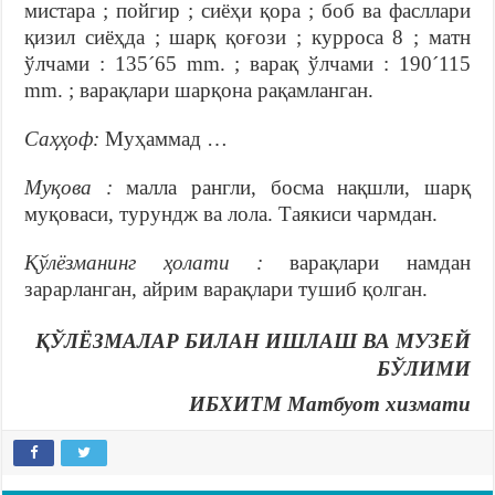
мистара ; пойгир ; сиёҳи қора ; боб ва фасллари
қизил сиёҳда ; шарқ қоғози ; курроса 8 ; матн
ўлчами : 135´65 mm. ; варақ ўлчами : 190´115
mm. ; варақлари шарқона рақамланган.
Саҳҳоф:
Муҳаммад …
Муқова :
малла рангли, босма нақшли, шарқ
муқоваси, турундж ва лола. Таякиси чармдан.
Қўлёзманинг ҳолати :
варақлари намдан
зарарланган, айрим варақлари тушиб қолган.
ҚЎЛЁЗМАЛАР БИЛАН ИШЛАШ ВА МУЗЕЙ
БЎЛИМИ
ИБХИТМ Матбуот хизмати