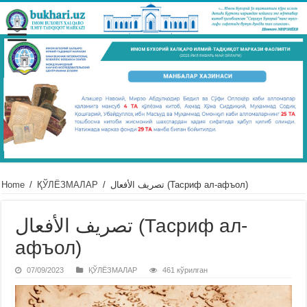
Home
/
ҚЎЛЁЗМАЛАР
/
تصريف الأفعال (Тасриф ал-афъол)
تصريف الأفعال (Тасриф ал-
афъол)
07/09/2023
ҚЎЛЁЗМАЛАР
461 кўрилган