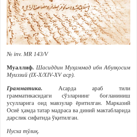
№ inv. MR 143/V
Муаллиф.
Шасиддин Муҳаммад ибн Абулқосим
Муиззий (IX-X/XIV-XV аср).
Грамматика.
Асарда араб тили
грамматикасидаги сўзларнинг боғланиниш
усулларига оид мавзулар ёритилган. Марказий
Осиё ҳамда татар мадраса ва диний мактабларида
дарслик сифатида ўқитилган.
Нусха тўлиқ.