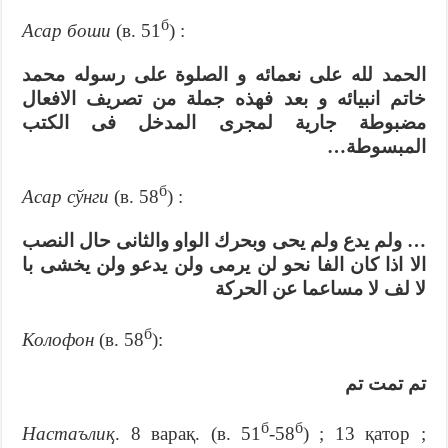
б
Асар боши
(в. 51
) :
الحمد لله على نعمائه و الصلوة على رسوله محمد
خاتم انبيائه و بعد فهذه جملة من تصريف الافعال
مضبوطة جارية لمجرى المدخل فى الكتب
المبسوطة…
б
Асар сўнги
(в. 58
) :
… ولم يدع ولم يحى وبحرك الواو والثانى حال النصب
الا اذا كان الفا نحو لن يرمى ولن يدعو ولن يخشى با
لا لف لا مساعما عن الحركة
б
Колофон
(в. 58
):
تم تمت تم
б
б
Настаълиқ
. 8 варақ. (в. 51
-58
) ; 13 қатор ;