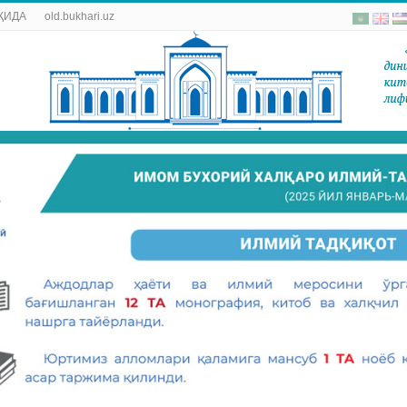
ҚИДА
old.bukhari.uz