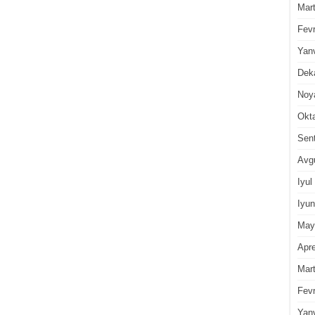
Mar
Fevr
Yan
Dek
Noy
Okt
Sen
Avg
Iyul
Iyun
May
Apre
Mar
Fevr
Yan