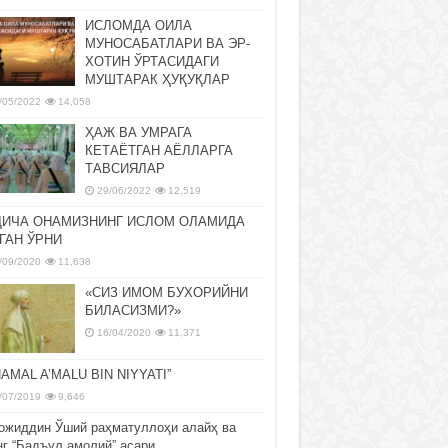
ИСЛОМДА ОИЛА
МУНОСАБАТЛАРИ ВА ЭР-
ХОТИН ЎРТАСИДАГИ
МУШТАРАК ҲУҚУҚЛАР
/05/2022
14,058
ҲАЖ ВА УМРАГА
КЕТАЁТГАН АЁЛЛАРГА
ТАВСИЯЛАР
29/06/2022
12,519
ДИЧА ОНАМИЗНИНГ ИСЛОМ ОЛАМИДА
ГАН ЎРНИ
/09/2020
11,638
«СИЗ ИМОМ БУХОРИЙНИ
БИЛАСИЗМИ?»
16/04/2020
11,371
NAMAL A’MALU BIN NIYYATI”
/07/2019
9,646
ожиддин Ўший раҳматуллоҳи алайҳ ва
нг “Бадъул амолий” асари