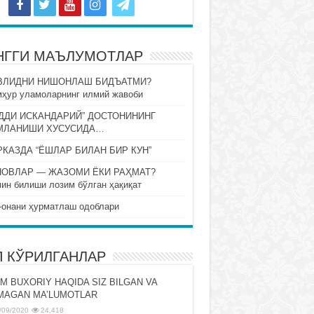
НГГИ МАЪЛУМОТЛАР
ВЛИДНИ НИШОНЛАШ БИДЪАТМИ?
ҳур уламоларнинг илмий жавоби
ДДИ ИСКАНДАРИЙ” ДОСТОНИНИНГ
МЛАНИШИ ХУСУСИДА…
КАЗДА “ЁШЛАР БИЛАН БИР КУН”
НОВЛАР — ЖАЗОМИ ЁКИ РАҲМАТ?
ин билиши лозим бўлган ҳақиқат
-онани ҳурматлаш одоблари
П КЎРИЛГАНЛАР
M BUXORIY HAQIDA SIZ BILGAN VA
MAGAN MA’LUMOTLAR
/09/2020
24,418