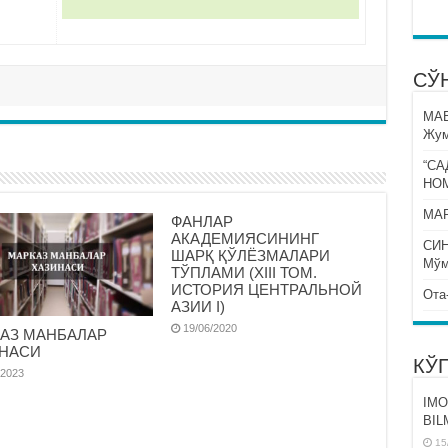
СЎ
МА
Жум
“СА
НО
МАР
ФАНЛАР
АКАДЕМИЯСИНИНГ
СИ
ШАРҚ ҚЎЛЁЗМАЛАРИ
Мўм
ТЎПЛАМИ (XIII ТОМ.
ИСТОРИЯ ЦЕНТРАЛЬНОЙ
Ота
АЗИИ I)
19/06/2020
АЗ МАНБАЛАР
НАСИ
КЎ
/2023
IMO
BIL
15