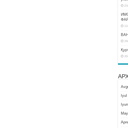
23
ИМ
ФА
12
BAH
29
Қур
20
АР
Avg
Iyul
Iyun
May
Apre