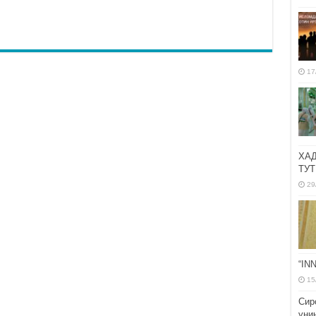
17
ХА
ТУТ
29
“IN
15
Сир
уни