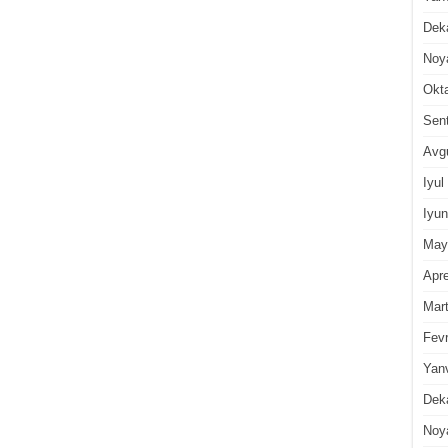
Dek
Noy
Okt
Sen
Avg
Iyul
Iyun
May
Apre
Mar
Fevr
Yan
Dek
Noy