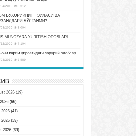
/04/2019
8,512
ОМ БУХОРИЙНИНГ ОИЛАСИ ВА
РЗАНДЛАРИ БЎЛГАНМИ?
/08/2020
8,004
S-MUNOZARA YURITISH ODOBLARI
/12/2020
7,104
ъони карим қироатидаги зарурий одоблар
/03/2019
6,589
ХИВ
ust 2026
(19)
 2026
(66)
 2026
(41)
 2026
(39)
l 2026
(69)