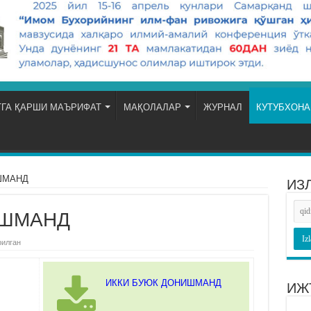
ГА ҚАРШИ МАЪРИФАТ
МАҚОЛАЛАР
ЖУРНАЛ
КУТУБХОНА
ШМАНД
ИЗ
ИШМАНД
рилган
ИККИ БУЮК ДОНИШМАНД
ИЖ