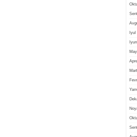
Okt
Sen
Avg
Iyul
Iyun
May
Apre
Mar
Fevr
Yan
Dek
Noy
Okt
Sen
Avg