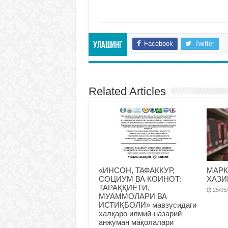
Facebook
Twitter
Улашинг
Related Articles
«ИНСОН, ТАФАККУР,
МАРК
СОЦИУМ ВА КОИНОТ:
ХАЗИ
ТАРАҚҚИЁТИ,
25/05
МУАММОЛАРИ ВА
ИСТИҚБОЛИ» мавзусидаги
халқаро илмий-назарий
анжуман мақолалари