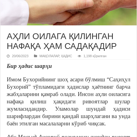
АҲЛИ ОИЛАГА ҚИЛИНГАН
НАФАҚА ҲАМ САДАҚАДИР
20/06/2023
МАҚОЛАЛАР
,
ҲАДИС
1,198 кўрилган
Бир ҳадис шарҳи
Имом Бухорийнинг шоҳ асари бўлмиш “Саҳиҳул
Бухорий” тўпламидаги ҳадислар ҳаётнинг барча
жабҳаларини қамраб олади. Инсон аҳли оиласига
нафақа қилиш ҳақидаги ривоятлар шулар
жумласидандир. Уламолар шундай ҳадиси
шарифлардан бирини қандай шарҳлагани ва унда
баён этилган масалаларни кўриб чиқсак.
Абу Масъуд Ансорий розияллоҳу анҳудан ривоят