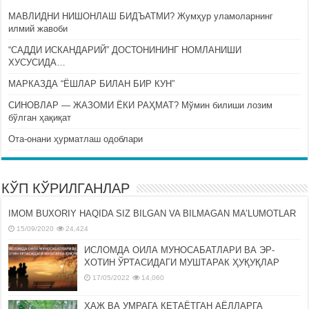
МАВЛИДНИ НИШОНЛАШ БИДЪАТМИ? Жумҳур уламоларнинг
илмий жавоби
“САДДИ ИСКАНДАРИЙ” ДОСТОНИНИНГ НОМЛАНИШИ
ХУСУСИДА…
МАРКАЗДА “ЁШЛАР БИЛАН БИР КУН”
СИНОВЛАР — ЖАЗОМИ ЁКИ РАҲМАТ? Мўмин билиши лозим
бўлган ҳақиқат
Ота-онани ҳурматлаш одоблари
КЎП КЎРИЛГАНЛАР
IMOM BUXORIY HAQIDA SIZ BILGAN VA BILMAGAN MA’LUMOTLAR
15/09/2020
24,424
ИСЛОМДА ОИЛА МУНОСАБАТЛАРИ ВА ЭР-
ХОТИН ЎРТАСИДАГИ МУШТАРАК ҲУҚУҚЛАР
17/05/2022
14,060
ҲАЖ ВА УМРАГА КЕТАЁТГАН АЁЛЛАРГА