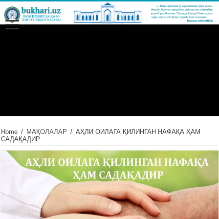
Home
/
МАҚОЛАЛАР
/
АҲЛИ ОИЛАГА ҚИЛИНГАН НАФАҚА ҲАМ
САДАҚАДИР