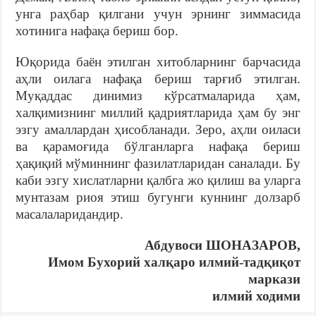
унга раҳбар қилгани учун эрнинг зиммасида
хотинига нафақа бериш бор.
Юқорида баён этилган хитобларнинг барчасида
аҳли оилага нафақа бериш тарғиб этилган.
Муқаддас динимиз кўрсатмаларида ҳам,
халқимизнинг миллий қадриятларида ҳам бу энг
эзгу амаллардан ҳисобланади. Зеро, аҳли оиласи
ва қарамоғида бўлганларга нафақа бериш
ҳақиқий мўминнинг фазилатларидан саналади. Бу
каби эзгу хислатларни қалбга жо қилиш ва уларга
мунтазам риоя этиш бугунги куннинг долзарб
масалаларидандир.
Абдувоси ШОНАЗАРОВ,
Имом Бухорий халқаро илмий-тадқиқот
маркази
илмий ходими