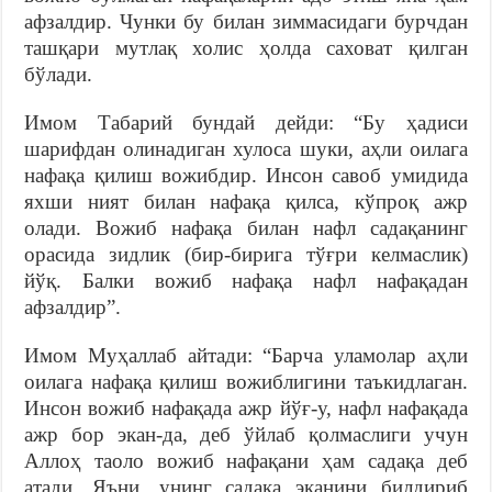
афзалдир. Чунки бу билан зиммасидаги бурчдан
ташқари мутлақ холис ҳолда саховат қилган
бўлади.
Имом Табарий бундай дейди: “Бу ҳадиси
шарифдан олинадиган хулоса шуки, аҳли оилага
нафақа қилиш вожибдир. Инсон савоб умидида
яхши ният билан нафақа қилса, кўпроқ ажр
олади. Вожиб нафақа билан нафл садақанинг
орасида зидлик (бир-бирига тўғри келмаслик)
йўқ. Балки вожиб нафақа нафл нафақадан
афзалдир”.
Имом Муҳаллаб айтади: “Барча уламолар аҳли
оилага нафақа қилиш вожиблигини таъкидлаган.
Инсон вожиб нафақада ажр йўғ-у, нафл нафақада
ажр бор экан-да, деб ўйлаб қолмаслиги учун
Аллоҳ таоло вожиб нафақани ҳам садақа деб
атади. Яъни, унинг садақа эканини билдириб