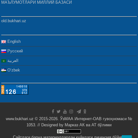
МАЪЛУМОТЛАРИ МИЛЛИЙ БАЗАСИ
old.bukhari.uz
English
Русский
العربية
Oʻzbek
www.bukhari.uz © 2015-2026. ЎзМАА Интернет-ОАВ гувоҳномаси №
1053. // Designed by
Марказ АК ва АТ бўлими
Сайтдаги барча материаллардан қуйидаги лицензия бўйича