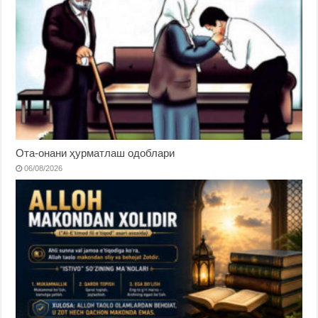
Ота-онани ҳурматлаш одоблари
06/08/2026