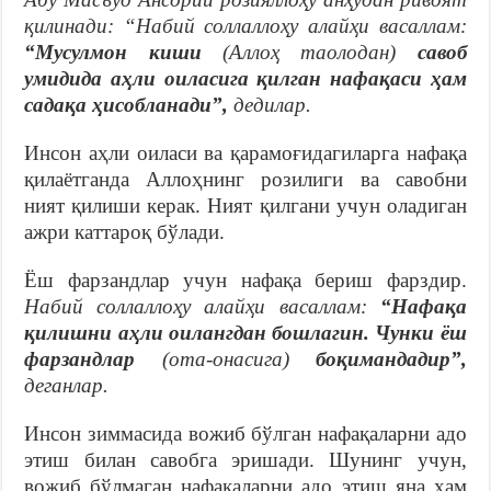
қилинади: “Набий соллаллоҳу алайҳи васаллам:
“Мусулмон киши
(Аллоҳ таолодан)
савоб
умидида аҳли оиласига қилган нафақаси ҳам
садақа ҳисобланади”,
дедилар.
Инсон аҳли оиласи ва қарамоғидагиларга нафақа
қилаётганда Аллоҳнинг розилиги ва савобни
ният қилиши керак. Ният қилгани учун оладиган
ажри каттароқ бўлади.
Ёш фарзандлар учун нафақа бериш фарздир.
Набий соллаллоҳу алайҳи васаллам:
“Нафақа
қилишни аҳли оилангдан бошлагин. Чунки ёш
фарзандлар
(ота-онасига)
боқимандадир”,
деганлар.
Инсон зиммасида вожиб бўлган нафақаларни адо
этиш билан савобга эришади. Шунинг учун,
вожиб бўлмаган нафақаларни адо этиш яна ҳам