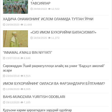
ТАВСИЯЛАР
29/06/2022
12,522
ХАДИЧА ОНАМИЗНИНГ ИСЛОМ ОЛАМИДА ТУТГАН ЎРНИ
29/09/2020
11,646
«СИЗ ИМОМ БУХОРИЙНИ БИЛАСИЗМИ?»
16/04/2020
11,372
“INNAMAL A’MALU BIN NIYYATI”
15/07/2019
9,648
Сирожиддин Ўший раҳматуллоҳи алайҳ ва унинг “Бадъул амолий”
асари
23/04/2019
8,515
ИМОМ БУХОРИЙНИНГ ОИЛАСИ ВА ФАРЗАНДЛАРИ БЎЛГАНМИ?
12/08/2020
8,005
BAHS-MUNOZARA YURITISH ODOBLARI
29/12/2020
7,105
Қуръони карим қироатидаги зарурий одоблар