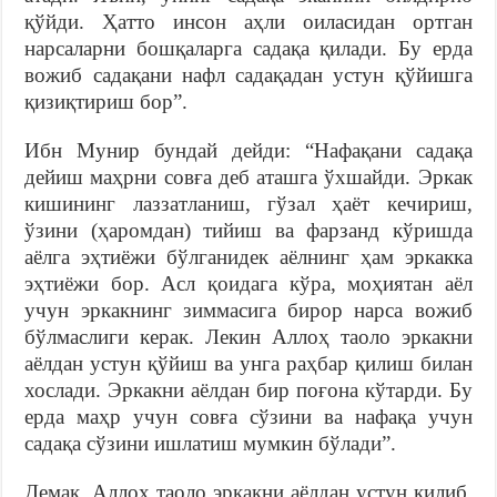
қўйди. Ҳатто инсон аҳли оиласидан ортган
нарсаларни бошқаларга садақа қилади. Бу ерда
вожиб садақани нафл садақадан устун қўйишга
қизиқтириш бор”.
Ибн Мунир бундай дейди: “Нафақани садақа
дейиш маҳрни совға деб аташга ўхшайди. Эркак
кишининг лаззатланиш, гўзал ҳаёт кечириш,
ўзини (ҳаромдан) тийиш ва фарзанд кўришда
аёлга эҳтиёжи бўлганидек аёлнинг ҳам эркакка
эҳтиёжи бор. Асл қоидага кўра, моҳиятан аёл
учун эркакнинг зиммасига бирор нарса вожиб
бўлмаслиги керак. Лекин Аллоҳ таоло эркакни
аёлдан устун қўйиш ва унга раҳбар қилиш билан
хослади. Эркакни аёлдан бир поғона кўтарди. Бу
ерда маҳр учун совға сўзини ва нафақа учун
садақа сўзини ишлатиш мумкин бўлади”.
Демак, Аллоҳ таоло эркакни аёлдан устун қилиб,