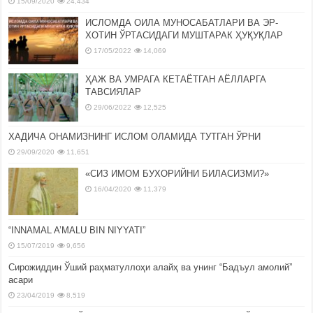
15/09/2020
24,434
ИСЛОМДА ОИЛА МУНОСАБАТЛАРИ ВА ЭР-
ХОТИН ЎРТАСИДАГИ МУШТАРАК ҲУҚУҚЛАР
17/05/2022
14,069
ҲАЖ ВА УМРАГА КЕТАЁТГАН АЁЛЛАРГА
ТАВСИЯЛАР
29/06/2022
12,525
ХАДИЧА ОНАМИЗНИНГ ИСЛОМ ОЛАМИДА ТУТГАН ЎРНИ
29/09/2020
11,651
«СИЗ ИМОМ БУХОРИЙНИ БИЛАСИЗМИ?»
16/04/2020
11,379
“INNAMAL A’MALU BIN NIYYATI”
15/07/2019
9,656
Сирожиддин Ўший раҳматуллоҳи алайҳ ва унинг “Бадъул амолий”
асари
23/04/2019
8,519