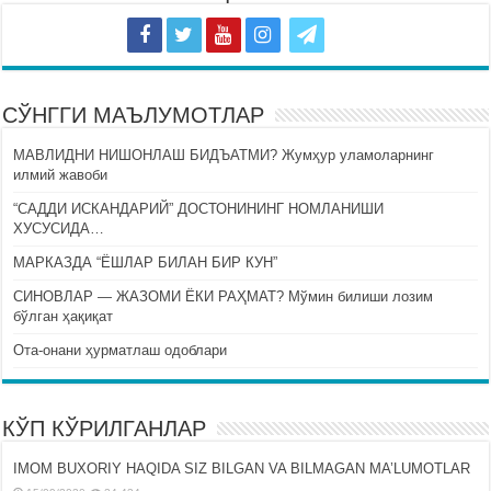
СЎНГГИ МАЪЛУМОТЛАР
МАВЛИДНИ НИШОНЛАШ БИДЪАТМИ? Жумҳур уламоларнинг
илмий жавоби
“САДДИ ИСКАНДАРИЙ” ДОСТОНИНИНГ НОМЛАНИШИ
ХУСУСИДА…
МАРКАЗДА “ЁШЛАР БИЛАН БИР КУН”
СИНОВЛАР — ЖАЗОМИ ЁКИ РАҲМАТ? Мўмин билиши лозим
бўлган ҳақиқат
Ота-онани ҳурматлаш одоблари
КЎП КЎРИЛГАНЛАР
IMOM BUXORIY HAQIDA SIZ BILGAN VA BILMAGAN MA’LUMOTLAR