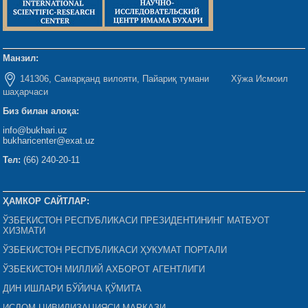
Манзил:
141306, Самарқанд вилояти, Пайариқ тумани Хўжа Исмоил
шаҳарчаси
Биз билан алоқа:
info@bukhari.uz
bukharicenter@exat.uz
Тел:
(66) 240-20-11
ҲАМКОР САЙТЛАР:
ЎЗБЕКИСТОН РЕСПУБЛИКАСИ ПРЕЗИДЕНТИНИНГ МАТБУОТ
ХИЗМАТИ
ЎЗБЕКИСТОН РЕСПУБЛИКАСИ ҲУКУМАТ ПОРТАЛИ
ЎЗБЕКИСТОН МИЛЛИЙ АХБОРОТ АГЕНТЛИГИ
ДИН ИШЛАРИ БЎЙИЧА ҚЎМИТА
ИСЛОМ ЦИВИЛИЗАЦИЯСИ МАРКАЗИ