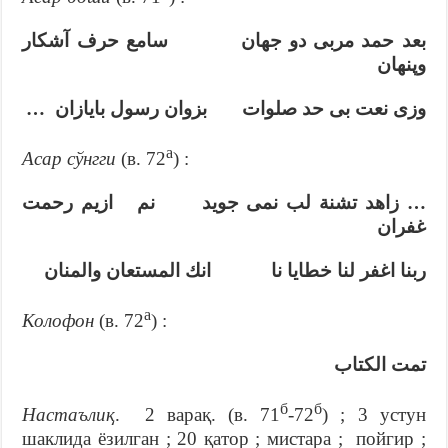
بعد حمد مربى دو جهان سامع حرف آشكار
وپنهان
وزى نعت بى حد صلوات بزوان رسول بايازان …
а
Асар сўнгги
(в. 72
) :
… زاهد تشنة لب نمى جويد نم ازيم رحمت
غفران
ربنا اغفر لنا خطايا نا انك المستعان والمنان
а
Колофон
(в. 72
) :
تمت الكتاب
б
б
Настаълиқ
. 2 варақ. (в. 71
-72
) ; 3 устун
шаклида ёзилган ; 20 қатор ; мистара ; пойгир ;