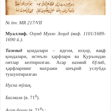
№ inv. MR 217/VII
Муаллиф.
Охунд Мулло Зоҳид (ваф. 1101/1689-
1690 й.).
Тажвид
қоидалари – идғом, изҳор, вақф
қоидалари, истеъло ҳарфлари ва Қуръондан
оятлар келтирилган. Асар назмий бўлиб,
ҳарфларнинг махражи шеърий услубда
тушунтирилган
Нусха тўлиқ
.
б
Басмала
(в. 71
).
б
Асар боши
(в. 71
) :