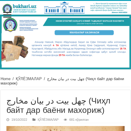
Home
/
ҚЎЛЁЗМАЛАР
/
چهل بيت در بيان مخارج (Чиҳл байт дар баёни
махориж)
چهل بيت در بيان مخارج (Чиҳл
байт дар баёни махориж)
19/10/2022
ҚЎЛЁЗМАЛАР
681 кўрилган