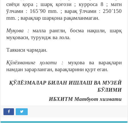
сиёҳи қора ; шарқ қоғози ; курроса 8 ; матн
ўлчами : 165´90 mm. ; варақ ўлчами : 250´150
mm. ; варақлар шарқона рақамланмаган.
Муқова :
малла рангли, босма нақшли, шарқ
муқоваси, турундж ва лола.
Таякиси чармдан.
Қўлёзманинг ҳолати :
муқова ва варақлари
намдан зарарланган, варақларини қурт еган.
ҚЎЛЁЗМАЛАР БИЛАН ИШЛАШ ВА МУЗЕЙ
БЎЛИМИ
ИБХИТМ Матбуот хизмати