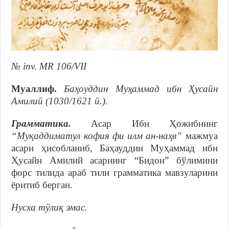
№ inv. MR 106/VII
Муаллиф.
Баҳоуддин Муҳаммад ибн Ҳусайн
Амилий (1030/1621 й.).
Грамматика.
Асар Ибн Ҳожибнинг
“Муқаддиматул кофия фи илм ан-наҳв”
мажмуа
асари ҳисобланиб, Баҳауддин Муҳаммад ибн
Ҳусайн Амилий асарнинг “Бидон” бўлимини
форс тилида араб тили грамматика мавзуларини
ёритиб берган.
Нусха тўлиқ эмас.