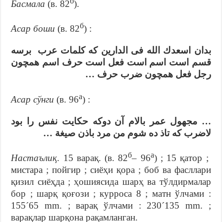
б
Басмала
(в. 82
).
б
Асар боши
(в. 82
) :
بدان اسعدك الله فى الدارين كه كلمات عرب برسه
قسم است اسم است فعل است حرف اسم همچون
رجل فعل همچون ضرب حرف …
а
Асар сўнги
(в. 96
) :
… مجهول عمر بالام آن دوكه حكايت نفس را بود
لاضرب كه تاذ ده شوم من مرد باذن صيغة …
б
а
Настаълиқ
. 15 варақ. (в. 82
– 96
) ; 15 қатор ;
мистара ; пойгир ; сиёҳи қора ; боб ва фасллари
қизил сиёҳда ; ҳошиясида шарҳ ва тўлдирмалар
бор ; шарқ қоғози ; курроса 8 ; матн ўлчами :
155´65 mm. ; варақ ўлчами : 230´135 mm. ;
варақлар шарқона рақамланган.