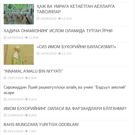
ҲАЖ ВА УМРАГА КЕТАЁТГАН АЁЛЛАРГА
ТАВСИЯЛАР
29/06/2022
12,519
ХАДИЧА ОНАМИЗНИНГ ИСЛОМ ОЛАМИДА ТУТГАН ЎРНИ
29/09/2020
11,636
«СИЗ ИМОМ БУХОРИЙНИ БИЛАСИЗМИ?»
16/04/2020
11,370
“INNAMAL A’MALU BIN NIYYATI”
15/07/2019
9,645
Сирожиддин Ўший раҳматуллоҳи алайҳ ва унинг “Бадъул амолий”
асари
23/04/2019
8,510
ИМОМ БУХОРИЙНИНГ ОИЛАСИ ВА ФАРЗАНДЛАРИ БЎЛГАНМИ?
12/08/2020
8,003
BAHS-MUNOZARA YURITISH ODOBLARI
29/12/2020
7,097