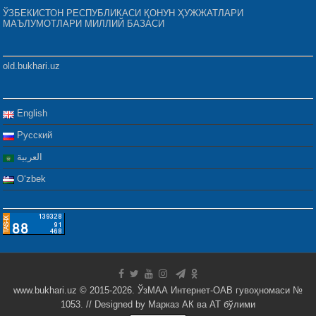
ЎЗБЕКИСТОН РЕСПУБЛИКАСИ ҚОНУН ҲУЖЖАТЛАРИ
МАЪЛУМОТЛАРИ МИЛЛИЙ БАЗАСИ
old.bukhari.uz
English
Русский
العربية
Oʻzbek
www.bukhari.uz © 2015-2026. ЎзМАА Интернет-ОАВ гувоҳномаси №
1053. // Designed by
Марказ АК ва АТ бўлими