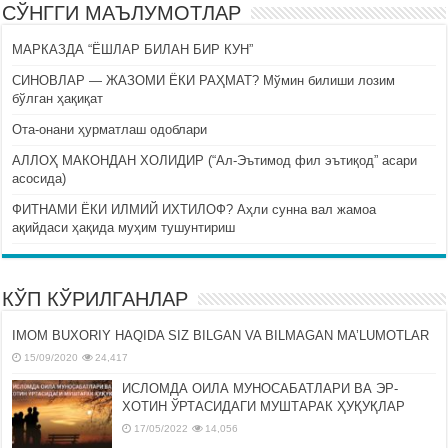
СЎНГГИ МАЪЛУМОТЛАР
МАРКАЗДА “ЁШЛАР БИЛАН БИР КУН”
СИНОВЛАР — ЖАЗОМИ ЁКИ РАҲМАТ? Мўмин билиши лозим
бўлган ҳақиқат
Ота-онани ҳурматлаш одоблари
АЛЛОҲ МАКОНДАН ХОЛИДИР (“Ал-Эътимод фил эътиқод” асари
асосида)
ФИТНАМИ ЁКИ ИЛМИЙ ИХТИЛОФ? Аҳли сунна вал жамоа
ақийдаси ҳақида муҳим тушунтириш
КЎП КЎРИЛГАНЛАР
IMOM BUXORIY HAQIDA SIZ BILGAN VA BILMAGAN MA’LUMOTLAR
15/09/2020
24,417
ИСЛОМДА ОИЛА МУНОСАБАТЛАРИ ВА ЭР-
ХОТИН ЎРТАСИДАГИ МУШТАРАК ҲУҚУҚЛАР
17/05/2022
14,056