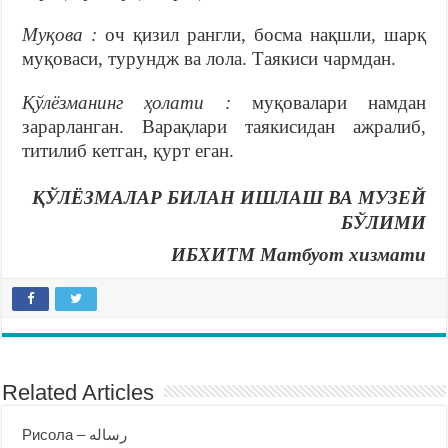
Муқова :
оч қизил рангли, босма нақшли, шарқ
муқоваси, турундж ва лола. Таякиси чармдан.
Қўлёзманинг ҳолати :
муқовалари намдан
зарарланган. Варақлари таякисидан ажралиб,
титилиб кетган, қурт еган.
ҚЎЛЁЗМАЛАР БИЛАН ИШЛАШ ВА МУЗЕЙ
БЎЛИМИ
ИБХИТМ Матбуот хизмати
Related Articles
Рисола – رساله