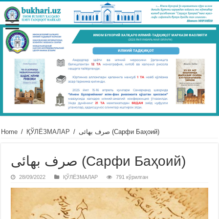
Home
/
ҚЎЛЁЗМАЛАР
/
صرف بهائى (Сарфи Баҳоий)
صرف بهائى (Сарфи Баҳоий)
28/09/2022
ҚЎЛЁЗМАЛАР
791 кўрилган