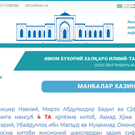
АЗ ҲАҚИДА
old.bukhari.uz