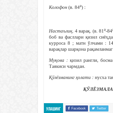
а
Колофон
(в. 84
) :
а
Настаълиқ.
4 варақ. (в. 81
-84
боб ва фасллари қизил сиёҳд
курроса 8 ; матн ўлчами : 1
варақлар шарқона рақамланмаг
Муқова :
қизил рангли, босма
Таякиси чармдан.
Қўлёзманинг ҳолати :
нусха та
ҚЎЛЁЗМАЛА
Facebook
Twitter
Улашинг