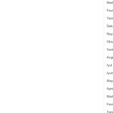
Mar
Fevr
Yan
Dek
Noy
Okt
Sen
Avg
Iyul
Iyun
May
Apre
Mar
Fevr
Yan