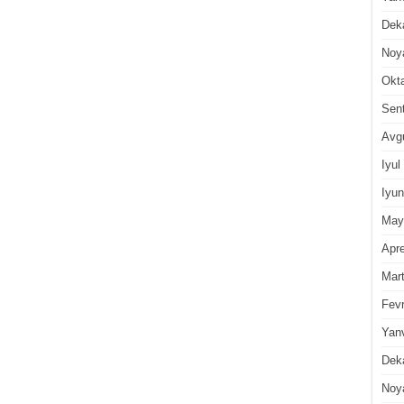
Dek
Noy
Okt
Sen
Avg
Iyul
Iyun
May
Apre
Mar
Fevr
Yan
Dek
Noy