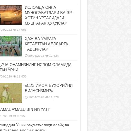
ИСЛОМДА ОИЛА
МУНОСАБАТЛАРИ ВА ЭР-
ХОТИН ЎРТАСИДАГИ
МУШТАРАК ҲУҚУҚЛАР
/05/2022
14,068
ҲАЖ ВА УМРАГА
КЕТАЁТГАН АЁЛЛАРГА
ТАВСИЯЛАР
29/06/2022
12,524
ДИЧА ОНАМИЗНИНГ ИСЛОМ ОЛАМИДА
ГАН ЎРНИ
/09/2020
11,650
«СИЗ ИМОМ БУХОРИЙНИ
БИЛАСИЗМИ?»
16/04/2020
11,378
NAMAL A’MALU BIN NIYYATI”
/07/2019
9,655
ожиддин Ўший раҳматуллоҳи алайҳ ва
нг “Бадъул амолий” асари