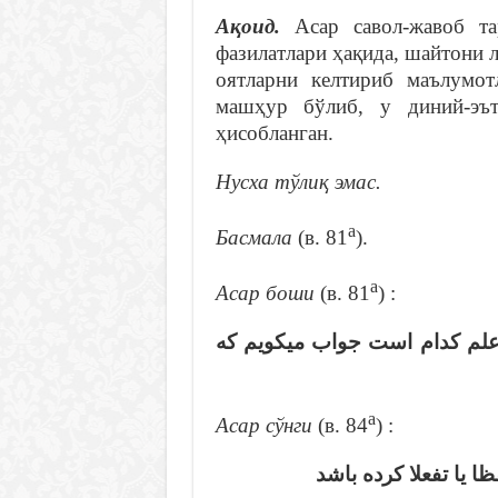
Ақоид.
Асар савол-жавоб та
фазилатлари ҳақида, шайтони л
оятларни келтириб маълумот
машҳур бўлиб, у диний-эът
ҳисобланган.
Нусха тўлиқ эмас.
а
Басмала
(в. 81
).
а
Асар боши
(в. 81
) :
علم كدام است جواب ميكويم كه
а
Асар сўнги
(в. 84
) :
… يا تفعلا كرده باشد