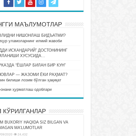
НГГИ МАЪЛУМОТЛАР
ВЛИДНИ НИШОНЛАШ БИДЪАТМИ?
ҳур уламоларнинг илмий жавоби
ДДИ ИСКАНДАРИЙ” ДОСТОНИНИНГ
МЛАНИШИ ХУСУСИДА…
КАЗДА “ЁШЛАР БИЛАН БИР КУН”
НОВЛАР — ЖАЗОМИ ЁКИ РАҲМАТ?
ин билиши лозим бўлган ҳақиқат
-онани ҳурматлаш одоблари
П КЎРИЛГАНЛАР
M BUXORIY HAQIDA SIZ BILGAN VA
MAGAN MA’LUMOTLAR
/09/2020
24,432