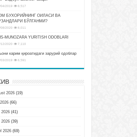
/04/2019
8,517
ОМ БУХОРИЙНИНГ ОИЛАСИ ВА
РЗАНДЛАРИ БЎЛГАНМИ?
/08/2020
8,011
S-MUNOZARA YURITISH ODOBLARI
/12/2020
7,110
ъони карим қироатидаги зарурий одоблар
/03/2019
6,591
ХИВ
ust 2026
(19)
 2026
(66)
 2026
(41)
 2026
(39)
l 2026
(69)