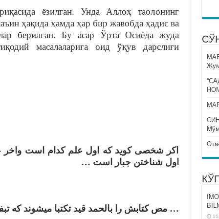
риқасида ёзилган. Унда Аллоҳ таолонинг
аъин ҳақида ҳамда ҳар бир жавобда ҳадис ва
лар берилган. Бу асар Ўрта Осиёда жуда
СЎ
иқодий масалаларига оид ўқув дарслиги
МА
Жум
“СА
НО
МАР
СИ
Мўм
Ота
اكر شخصى كويد كه اول علم كدام است واخر 
اول شناختن جبار است …
КЎ
IMO
BIL
مص كتابش را بالحمد قيد تكتبا ميشوند كه تبفظا 
15