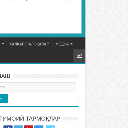
А
ХАЛҚАРО АЛОҚАЛАР
МЕДИА
ЛАШ
ТИМОИЙ ТАРМОҚЛАР