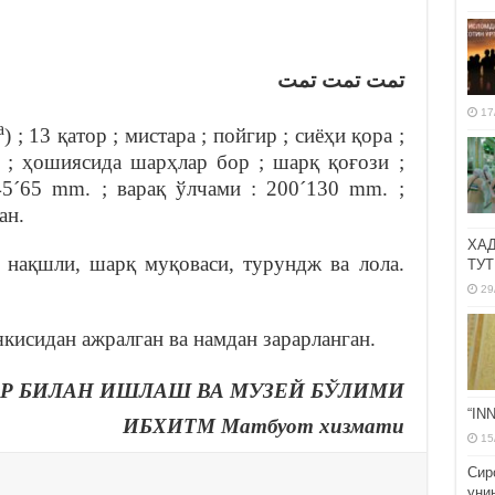
تمت تمت تمت
17
а
) ; 13 қатор ; мистара ; пойгир ; сиёҳи қора ;
а ; ҳошиясида шарҳлар бор ; шарқ қоғози ;
45´65 mm. ; варақ ўлчами : 200´130 mm. ;
ан.
ХА
 нақшли, шарқ муқоваси, турундж ва лола.
ТУТ
29
якисидан ажралган ва намдан зарарланган.
Р БИЛАН ИШЛАШ ВА МУЗЕЙ БЎЛИМИ
“IN
ИБХИТМ Матбуот хизмати
15
Сир
уни