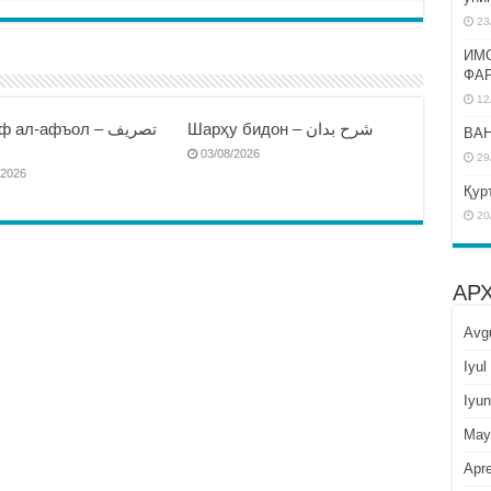
23
ИМ
ФА
12
Шарҳу бидон – شرح بدان
 ал-афъол – تصريف
BAH
ا
03/08/2026
29
/2026
Қур
20
АР
Avg
Iyul
Iyun
May
Apre