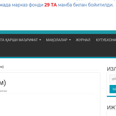
ГА ҚАРШИ МАЪРИФАТ
МАҚОЛАЛАР
ЖУРНАЛ
КУТУБХОН
илм)
ИЗ
лм)
илган
ИЖ