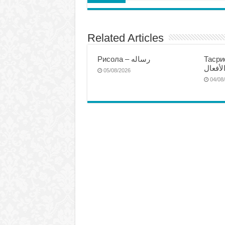
Related Articles
Тасриф
Рисола – رساله
لأفعال
05/08/2026
04/08