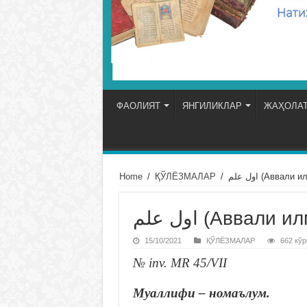
ФАОЛИЯТ
ЯНГИЛИКЛАР
ЖАҲОЛАТ
Home
/
ҚЎЛЁЗМАЛАР
/
اول علم (Аввали 
اول علم (Аввали и
15/10/2021
ҚЎЛЁЗМАЛАР
662 кўр
№ inv. MR 45/VII
Муаллифи – номаълум.